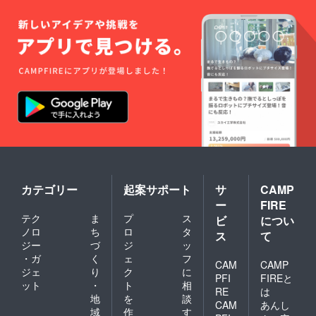
カテゴリー
起案サポート
サ
CAMP
ー
FIRE
テク
ま
プ
ス
ビ
につい
ノロ
ち
ロ
タ
ス
て
ジー
づ
ジ
ッ
・ガ
く
ェ
フ
CAM
CAMP
ジェ
り
ク
に
PFI
FIREと
ット
・
ト
相
RE
は
地
を
談
CAM
あんし
域
作
す