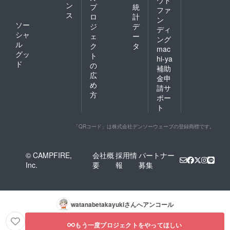
ウド
ン
プ
統
ファ
ス
ロ
計
ン
ソー
ジ
デ
ディ
シャ
ェ
ー
ング
ル
ク
タ
mac
グッ
ト
hi-ya
ド
の
補助
広
金申
め
請サ
方
ポー
ト
「QRコード」は株式会社デンソーウェーブの登録商標です。
© CAMPFIRE,
会社概
採用情
パートナー
Inc.
要
報
募集
watanabetakayuki
さんへアンコール
もう一度プロジェクトをやってほしい