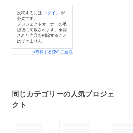
までに出会って下さっ
た方々のおかげで無事
投稿するには
ログイン
が
に届けることができま
必要です。
した。 これからもつ
プロジェクトオーナーの承
認後に掲載されます。承認
づけていきたいので今
された内容を削除すること
後ともよろしくお願い
はできません。
します。 その後に平
※投稿する際の注意点
和記念資料館にいきま
した。 年始のタイミ
ングもあってか海外の
家族連れの方が多く来
館されているように感
じました。 僕たち日
同じカテゴリーの人気プロジェ
本人よりも時間をか
クト
け、遺品、写真、資料
をじっくりとみていま
した。 さらに原爆
ドームにも向かいまし