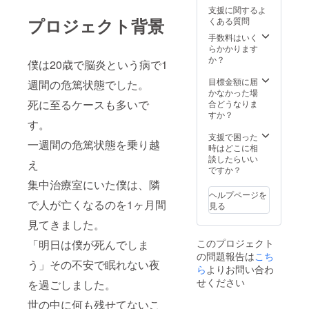
支援に関するよ
プロジェクト背景
くある質問
手数料はいく
らかかります
か？
僕は20歳で脳炎という病で1
目標金額に届
週間の危篤状態でした。
かなかった場
死に至るケースも多いで
合どうなりま
すか？
す。
支援で困った
一週間の危篤状態を乗り越
時はどこに相
談したらいい
え
ですか？
集中治療室にいた僕は、隣
ヘルプページを
で人が亡くなるのを1ヶ月間
見る
見てきました。
このプロジェクト
「明日は僕が死んでしま
の問題報告は
こち
う」その不安で眠れない夜
ら
よりお問い合わ
せください
を過ごしました。
世の中に何も残せてないこ