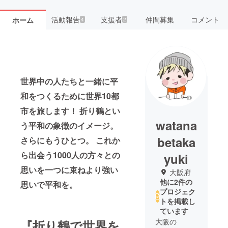
活動報告
支援者
仲間募集
コメント
ホーム
4
2
世界中の人たちと一緒に平
和をつくるために世界10都
市を旅します！ 折り鶴とい
watana
う平和の象徴のイメージ。
betaka
さらにもうひとつ。 これか
ら出会う1000人の方々との
yuki
思いを一つに束ねより強い
大阪府
他に2件の
思いで平和を。
プロジェク
トを掲載し
ています
大阪の
『折り鶴で世界を