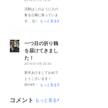
動されています。 彼
女たちにもこの活動を
活動はこのように人の
通しつながりました。
集る公園に座っていま
す。 仮面で座り、海
もっと見る
外の方などにも写真を
撮られながら興味を
持っていただいた方に
一つ目の折り鶴
活動を伝え、写真を撮
を届けてきまし
らせていただいていま
た！
す。
2014/01/08 22:34
新年あけましておめで
とうございます！
2014年1月5日に広島
もっと見る
の平和記念公園の原爆
の子の像に千羽鶴を届
コメント
もっと見る
けてきました！ これ