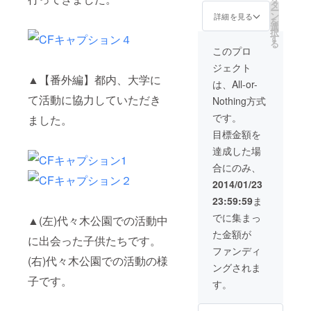
ページにてバ
リジナルポスト
タ
ー
ナー掲載させて
カードに直筆サ
ン
詳細を見る
を
いただきます。
インとメッセー
選
択
（掲載開始より
ジを添えてお届
す
る
6ヶ月間・バナー
けします。 ・
このプロ
はご用意くださ
【企業様や団体
ジェクト
い） ・10都市の
様限定】WEB
▲【番外編】都内、大学に
うち1都市、現地
ページにてバ
は、All-or-
から手紙を書き
ナー掲載させて
て活動に協力していただき
Nothing方式
ます。 ・帰国後
いただきます。
に直接お会いし
（掲載開始より
です。
ました。
にいきお礼ハグ
6ヶ月間・バナー
目標金額を
をさせてくださ
はご用意くださ
い。プロジェク
い） ・10都市の
達成した場
トである鶴との
うち1都市、現地
合にのみ、
写真を撮影し折
から手紙を書き
り鶴をお持ち帰
ます。 ・旅で使
2014/01/23
りしていただき
用した仮面をサ
23:59:59
ま
ます。（日本国
イン入りでプレ
内限定。交通費
ゼントします。
でに集まっ
▲(左)代々木公園での活動中
は別途ご負担お
た金額が
願いいたしま
に出会った子供たちです。
す。）
ファンディ
(右)代々木公園での活動の様
ングされま
子です。
す。