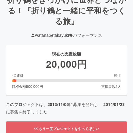
る！『折り鶴と一緒に平和をつく
る旅』
watanabetakayuki
パフォーマンス
現在の支援総額
20,000
円
終了
4
%達成
目標金額
500,000
円
支援者数
2
人
このプロジェクトは、
2013/11/05
に募集を開始し、
2014/01/23
に募集を終了しました
もう一度プロジェクトをやってほしい