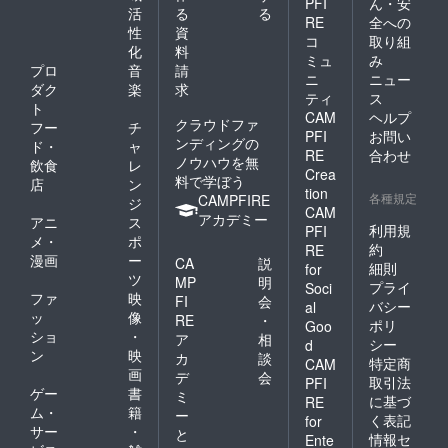
PFI
ん・安
活
る
る
RE
全への
性
資
コ
取り組
化
料
ミュ
み
プロ
音
請
ニ
ニュー
ダク
楽
求
ティ
ス
ト
CAM
ヘルプ
クラウドファ
フー
チ
PFI
お問い
ンディングの
ド・
ャ
RE
合わせ
ノウハウを無
飲食
レ
Crea
料で学ぼう
店
ン
tion
各種規定
CAMPFIRE
ジ
CAM
アカデミー
アニ
ス
利用規
PFI
メ・
ポ
約
RE
漫画
ー
CA
説
細則
for
ツ
MP
明
プライ
Soci
ファ
映
FI
会
バシー
al
ッ
像
RE
・
ポリ
Goo
ショ
・
ア
相
シー
d
ン
映
カ
談
特定商
CAM
画
デ
会
取引法
PFI
ゲー
書
ミ
に基づ
RE
ム・
籍
ー
く表記
for
サー
・
と
情報セ
Ente