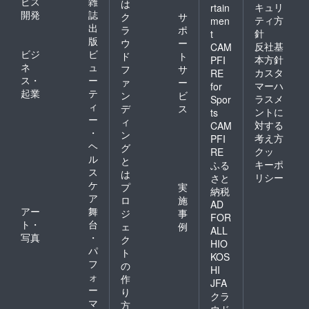
ビス
雑
は
キュリ
rtain
開発
誌
ク
サ
ティ方
men
出
ラ
ポ
針
t
版
ウ
ー
反社基
CAM
ビジ
ビ
ド
ト
本方針
PFI
ネ
ュ
フ
サ
カスタ
RE
ス・
ー
ァ
ー
マーハ
for
起業
テ
ン
ビ
ラスメ
Spor
ィ
デ
ス
ントに
ts
ー
ィ
対する
CAM
・
ン
考え方
PFI
ヘ
グ
クッ
RE
ル
と
キーポ
ふる
ス
は
リシー
さと
ケ
プ
実
納税
ア
ロ
施
AD
アー
舞
ジ
事
FOR
ト・
台
ェ
例
ALL
写真
・
ク
HIO
パ
ト
KOS
フ
の
HI
ォ
作
JFA
ー
り
クラ
マ
方