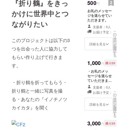
『折り鶴』をきっ
500
円
お礼のメッセー
かけに世界中とつ
ジを送らせてい
ただきます。
ながりたい
支援者：0人
こ
お届け予定：
の
リ
タ
このプロジェクトは以下の3
ー
ン
詳細を見る
を
つを出会った人に協力して
選
択
す
る
もらい作り上げて行きま
1,000
円
残り20
す。
・お礼のメッ
セージを送らせ
ていただきま
・折り鶴を折ってもらう・
す。 ・【1
支援者：0人
ORIZURU 1
折り鶴と一緒に写真を撮
こ
お届け予定：
LOVE】オリジ
の
リ
る・あなたの『イノチノツ
ナルポストカー
タ
ー
ドに直筆サイン
ン
詳細を見る
を
カイカタ』を聞く
を書いてお送り
選
択
ます。
す
る
3,000
円
残り20