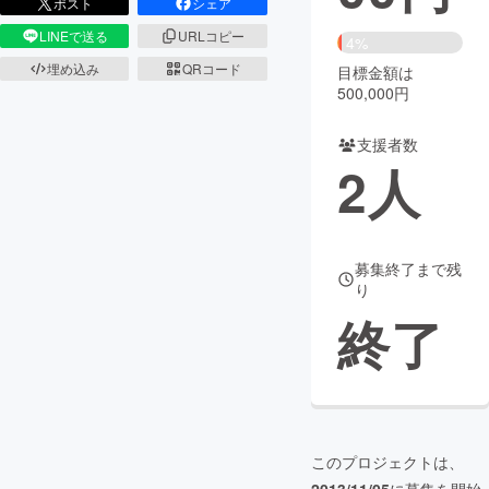
ポスト
シェア
LINEで送る
URLコピー
まちづくり・地域活性化
4%
埋め込み
QRコード
目標金額は
500,000円
CAMPFIRE for Social Good
CAMPFIRE Creation
CAMPFIREふるさと納税
machi-ya
コミュニティ
支援者数
2
人
募集終了まで残
り
終了
このプロジェクトは、