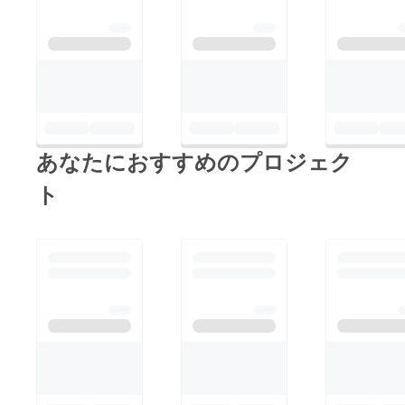
た。 この近くでは、
おじさんがボランティ
アで国が隠していると
される資料や写真が置
いてありこの日本の現
状を話していました。
このおじさんは、当時
あなたにおすすめのプロジェク
の戦争をされた方の子
供にあたる方だそうで
ト
す。 そのおじさんの
見せてくれた写真の中
には被爆者の写真がた
くさんありました。
東北の地震でも、原発
漏れの事故でたくさん
の動植物が被爆しそれ
を食べた人は、被爆す
るかもしれないとおっ