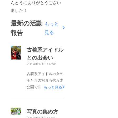
んとうにありがとうござい
ました！
最新の活動
もっと
報告
見る
古着系アイドル
との出会い
2014/01/13 14:52
古着系アイドルの女の
子たちの写真も代々木
公園で撮らせていただ
もっと見る
きました。 彼女たち
は、東北に届けられた
衣類の余った古着を着
写真の集め方
用しアイドルとして活
2014/01/13 14:41