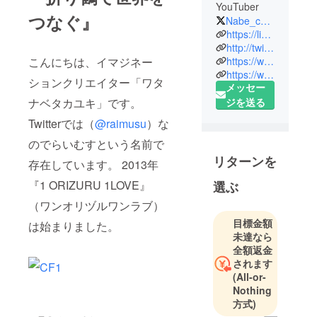
YouTuber
つなぐ』
Nabe_chan0910
https://live.line.me/channels/2685649
http://twitter.com/Nabe_chan0910
https://watanabetakayuki.hateblo.jp/
こんにちは、イマジネー
https://www.youtube.com/channel/UChcnIVJ-_eXei5xT_zCESfA
ションクリエイター「ワタ
メッセー
ナベタカユキ」です。
ジを送る
Twitterでは（
@raimusu
）な
のでらいむすという名前で
リターンを
存在しています。 2013年
『1 ORIZURU 1LOVE』
選ぶ
（ワンオリヅルワンラブ）
目標金額
は始まりました。
未達なら
全額返金
されます
(All-or-
Nothing
方式)