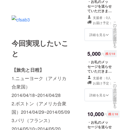
・お礼のメッ
セージを送らせ
ていただきま
す。 ・お礼の電
支援者：0人
話をさせていた
こ
お届け予定：
だきます。 ・オ
の
リ
リジナルポスト
タ
ー
カード直筆サイ
ン
詳細を見る
を
ン＆メッセー
選
今回実現したいこ
択
ジ。 ・電子書籍
す
る
版のものを製本
と
にして送らせて
5,000
円
残り10
いただきます。
・お礼のメッ
セージを送らせ
【旅先と日程】
ていただきま
す。 ・お礼の電
1.ニューヨーク（アメリカ
支援者：0人
話をさせていた
こ
お届け予定：
だきます。 ・オ
の
合衆国）
リ
リジナルポスト
タ
ー
2014/04/18~2014/04/28
カードを直筆サ
ン
詳細を見る
を
インとメッセー
選
択
2.ボストン（アメリカ合衆
ジを添えて送ら
す
る
せていただきま
国）2014/04/29~2014/05/09
す。 ・電子書籍
10,000
円
残り10
版のものを製本
3.パリ（フランス）
にして送らせて
・お礼のメッ
いただきます。
セージを送らせ
2014/05/10~2014/05/20