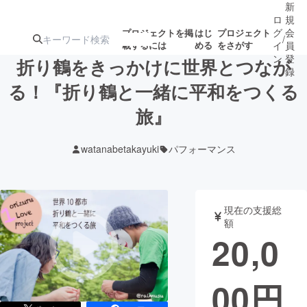
新
ロ
規
グ
会
プロジェクトを掲
はじ
プロジェクト
/
載するには
める
をさがす
イ
員
ン
登
折り鶴をきっかけに世界とつなが
録
る！『折り鶴と一緒に平和をつくる
旅』
人気のプロ
注目のリ
注目の新着プロ
募集終了が近いプ
もうすぐ公開
ジェクト
ターン
ジェクト
ロジェクト
されます
watanabetakayuki
パフォーマンス
アート・写真
音楽
現在の支援総
テクノロジー・ガジェット
ゲーム・サ
額
20,0
映像・映画
書籍・雑誌
00
円
ビジネス・起業
チャレンジ