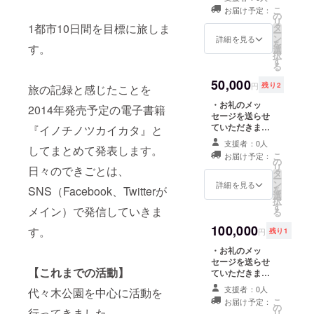
6ヶ月間・バナー
話をさせていた
こ
お届け予定：
はご用意くださ
だきます。 ・オ
の
リ
い）
リジナルポスト
1都市10日間を目標に旅しま
タ
ー
カードに直筆サ
ン
詳細を見る
を
す。
インとメッセー
選
択
ジを添えてお届
す
る
けします。 ・
【企業様や団体
50,000
円
残り2
旅の記録と感じたことを
様限定】WEB
ページにてバ
・お礼のメッ
2014年発売予定の電子書籍
ナー掲載させて
セージを送らせ
いただきます。
ていただきま
『イノチノツカイカタ』と
（掲載開始より
す。 ・お礼の電
支援者：0人
してまとめて発表します。
6ヶ月間・バナー
話をさせていた
こ
お届け予定：
はご用意くださ
だきます。 ・オ
の
リ
日々のできごとは、
い） ・10都市の
リジナルポスト
タ
ー
うち1都市の現地
カードに直筆サ
ン
詳細を見る
SNS（Facebook、Twitterが
を
から手紙を書き
インとメッセー
選
択
ます。
ジを添えてお届
す
メイン）で発信していきま
る
けします。 ・お
礼ハグさせてい
100,000
す。
円
残り1
ただきます。
（日本国内限
・お礼のメッ
定・交通費別途
セージを送らせ
【これまでの活動】
ご負担おねがい
ていただきま
します。） ・
す。 ・お礼の電
支援者：0人
代々木公園を中心に活動を
【企業様や団体
話をさせていた
こ
お届け予定：
様限定】WEB
だきます。 ・オ
の
行ってきました。
リ