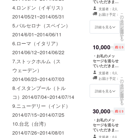
・写真集巻末に
ていただきま
協力者としてお
す。 ・お礼の電
4.ロンドン（イギリス）
支援者：2人
名前掲載させて
話をさせていた
こ
お届け予定：
2014/05/21~2014/05/31
いただきます。
だきます。 ・オ
の
リ
企業名掲載（企
リジナルポスト
タ
ー
5.バルセロナ（スペイン）
業様のみ）
カードを直筆サ
ン
詳細を見る
を
インとメッセー
選
2014/6/01~2014/06/11
択
ジを添えて送ら
す
る
せていただきま
6.ローマ（イタリア）
す。 ・電子書籍
10,000
円
残り5
のものを製本に
2014/06/12~2014/06/22
してお届けいた
・お礼のメッ
7.ストックホルム（ス
します。 ・写真
セージを送らせ
集の巻末に協力
ていただきま
ウェーデン）
者としてお名前
す。 ・お礼の電
支援者：0人
と『イノチノツ
話をさせていた
2014/06/23~2014/07/03
こ
お届け予定：
カイカタ』を掲
だきます。 ・オ
の
リ
載をさせていた
リジナルポスト
タ
8.イスタンブール（トル
ー
だきます。
カードに直筆サ
ン
詳細を見る
を
インとメッセー
選
コ）2014/07/04~2014/07/14
択
ジを添えてお届
す
る
9.ニューデリー（インド）
けします。 ・
【企業様や団体
30,000
円
残り3
2014/07/15~2014/07/25
様限定】WEB
ページにてバ
・お礼のメッ
10.台北（台湾）
ナー掲載させて
セージを送らせ
いただきます。
ていただきま
2014/07/26~2014/08/01
（掲載開始より
す。 ・お礼の電
支援者：0人