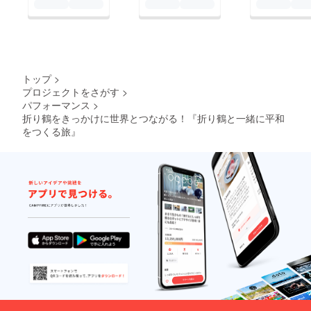
しゃっていました。
風評被害を増やしたい
のではありません。
どこが危なくてどこが
危なくないのか？ わ
トップ
>
からないまま残された
プロジェクトをさがす
>
パフォーマンス
>
方々がどう明日に向
折り鶴をきっかけに世界とつながる！『折り鶴と一緒に平和
かって生きていけば良
をつくる旅』
いのか？ これからを
生きていく子供たちに
明るい未来を残さない
といけません。 僕は
これからを生きる子供
たちに向けて折り鶴と
笑顔の写真を撮り多く
の方を笑顔にします。
あなたならどうします
か？