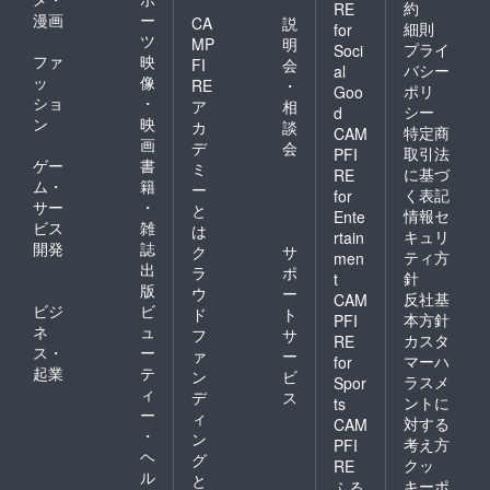
ションを妨
約
RE
漫画
ー
CA
説
細則
for
げる行為が
ツ
MP
明
プライ
Soci
確認された
ファ
映
FI
会
バシー
al
場合は、対
ッ
像
RE
・
ポリ
Goo
応をお断り
ショ
・
ア
相
シー
d
ン
映
させていた
カ
談
特定商
CAM
画
デ
会
だくことが
取引法
PFI
ゲー
書
ミ
に基づ
ございま
RE
ム・
籍
ー
く表記
for
す。何卒ご
サー
・
と
情報セ
Ente
理解とご協
ビス
雑
は
キュリ
rtain
力をお願い
開発
誌
ク
サ
ティ方
men
出
申し上げま
ラ
ポ
針
t
版
ウ
ー
す。
反社基
CAM
ビジ
ビ
ド
ト
本方針
PFI
ネ
ュ
フ
サ
カスタ
RE
●プロジェク
ス・
ー
ァ
ー
マーハ
for
ト情報や限
起業
テ
ン
ビ
ラスメ
Spor
定クーポ
ィ
デ
ス
ントに
ts
ー
ン、100％還
ィ
対する
CAM
・
ン
元キャン
考え方
PFI
ヘ
グ
ペーン情報
クッ
RE
ル
と
キーポ
ふる
を読者限定