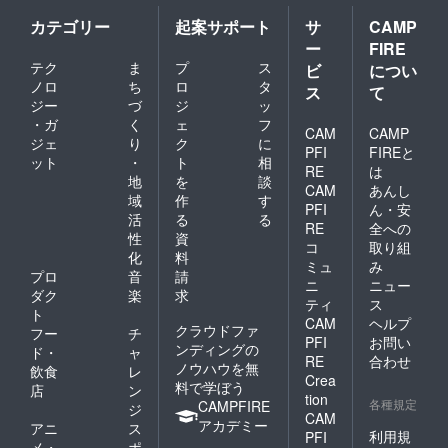
が定める
カテゴリー
起案サポート
サ
CAMP
「カスタ
ー
FIRE
マーハラス
テク
ま
プ
ス
ビ
につい
メントに関
ノロ
ち
ロ
タ
ス
て
する方針
ジー
づ
ジ
ッ
https://camp-
・ガ
く
ェ
フ
CAM
CAMP
ジェ
り
ク
に
fire.jp/custo
PFI
FIREと
ット
・
ト
相
mer-
RE
は
地
を
談
harassment
CAM
あんし
域
作
す
PFI
ん・安
）」に基づ
活
る
る
RE
全への
き、すべて
性
資
コ
取り組
のご支援者
化
料
ミュ
み
プロ
音
請
様と誠実に
ニ
ニュー
ダク
楽
求
向き合って
ティ
ス
ト
おります。
CAM
ヘルプ
クラウドファ
フー
チ
PFI
お問い
過度な要求
ンディングの
ド・
ャ
RE
合わせ
や威圧的な
ノウハウを無
飲食
レ
Crea
料で学ぼう
言動など、
店
ン
tion
各種規定
CAMPFIRE
ジ
正常なコ
CAM
アカデミー
アニ
ス
ミュニケー
利用規
PFI
メ・
ポ