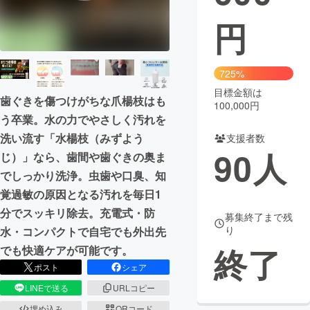
円
まちづくり・地域活性化
CAMPFIRE for Social Good
CAMPFIRE Creation
725%
CAMPFIREふるさと納税
machi-ya
コミュニティ
目標金額は
歯ぐきを傷つけがちな爪楊枝はも
100,000円
う卒業。水の力でやさしく汚れを
洗い流す「水楊枝（みずよう
支援者数
90
人
じ）」なら、歯間や歯ぐきの奥ま
でしっかり洗浄。虫歯や口臭、知
覚過敏の原因となる汚れを毎日1
分でスッキリ除去。充電式・防
募集終了まで残
り
水・コンパクトで自宅でも外出先
終了
でも快適ケアが可能です。
ポスト
シェア
LINEで送る
URLコピー
埋め込み
QRコード