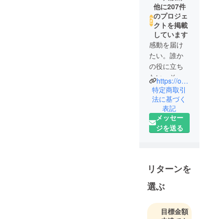
他に207件
のプロジェ
クトを掲載
しています
感動を届け
たい。誰か
の役に立ち
たい。そし
https://our-product.com/fm/31566/zbfGwgws
て、心から
特定商取引
「欲しい」
法に基づく
表記
と思えるも
メッセー
のだけを。
ジを送る
私たちはそ
んな信念の
もと、日々
リターンを
おもしろく
て役に立つ
選ぶ
商品の企
画・開発に
目標金額
挑んでいま