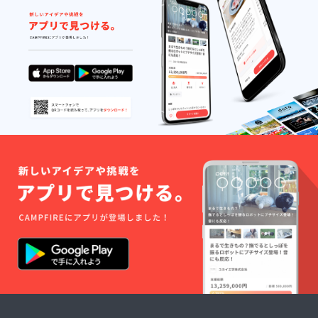
いただ
きま
ません。
す。
返送に心当
たりのある
方は、お手
数ですがご
自身でご連
絡いただき
ますようお
願いいたし
ます。ご連
絡をいただ
き次第、再
配送のお手
続きをいた
します。
●ご連絡や対
応に関して
弊社では、
CAMPFIRE