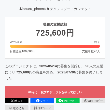
houou_phoenix
テクノロジー・ガジェット
現在の支援総額
725,600
円
終了
725
%達成
目標金額
100,000
円
支援者数
90
人
このプロジェクトは、
2025/05/14
に募集を開始し、
90
人の支援
により
725,600
円の資金を集め、
2025/07/30
に募集を終了しま
した
もう一度プロジェクトをやってほしい
ポスト
シェア
LINEで送る
URLコピー
埋め込み
QRコード