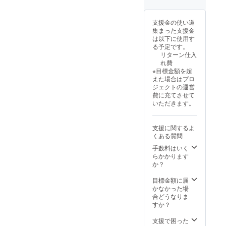
トサイ
況によ
ござい
うえ、必ず
ズ/虫
り出荷
ます。
歯・口
時期が
再配達をご
※商品代
支援金の使い道
臭・知
遅れる
を安く
依頼くださ
集まった支援金
覚過
場合が
する為
は以下に使用す
い。
敏・口
ござい
に工数
る予定です。
腔ケア
ます。
削減を
お受け取り
リターン仕入
【配送
※商品代
してお
いただけず
れ費
時期】
を安く
り出荷
※目標金額を超
商品到
弊社倉庫に
する為
連絡は
えた場合はプロ
着は最
に工数
致しま
返送された
ジェクトの運営
短で
削減を
せん。
費に充てさせて
場合、再送
2025年
してお
活動報
いただきます。
8月、遅
り出荷
手数料およ
告をご
くとも9
連絡は
覧くだ
び送料（合
月を想
致しま
さい。
支援に関するよ
計1,500円・
定して
せん。
※保管期
くある質問
おりま
活動報
限超過
税込）をご
す。 ※
告をご
手数料はいく
などに
負担いただ
製造状
覧くだ
らかかります
より荷
況によ
きます。
さい。
か？
物が弊
り出荷
※保管期
社へ返
時期が
限超過
目標金額に届
送され
●ご住所の誤
遅れる
などに
かなかった場
た場
場合が
より荷
入力につい
合どうなりま
合、再
ござい
物が弊
すか？
送手数
て<
ます。
社へ返
料およ
ご支援時に
※商品代
送され
支援で困った
び送料