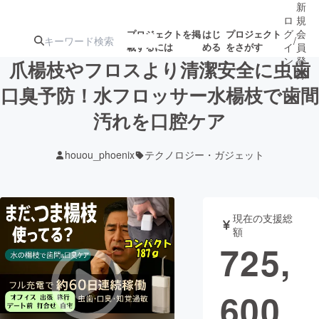
新
ロ
規
グ
会
プロジェクトを掲
はじ
プロジェクト
/
載するには
める
をさがす
イ
員
ン
登
爪楊枝やフロスより清潔安全に虫歯
録
口臭予防！水フロッサー水楊枝で歯間
汚れを口腔ケア
人気のプロ
注目のリ
注目の新着プロ
募集終了が近いプ
もうすぐ公開
ジェクト
ターン
ジェクト
ロジェクト
されます
houou_phoenix
テクノロジー・ガジェット
アート・写真
音楽
現在の支援総
テクノロジー・ガジェット
ゲーム・サ
額
725,
映像・映画
書籍・雑誌
600
ビジネス・起業
チャレンジ