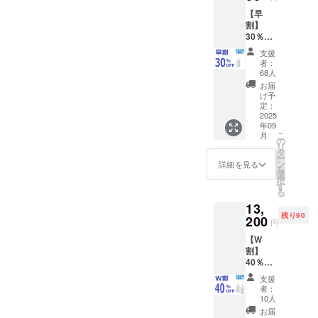
です。
ぜひこの機
【早
本体と
会にお友達
割】
一緒に
30％OF
登録をお願
購入お
F100名
願い致
いいたしま
支援
限定 定
しま
者：
す。
価
す。 ※
68人
11,000
配送シ
お届
円
ステム
け予
→7,700
上オプ
定：
【当社規約
円
2025
ション
年09
（税・
のみの
とご案内事
こ
月
送料
ご支援
の
項】
リ
込）
でもオ
タ
ー
【内
●キャンセル
プショ
ン
詳細を見る
を
容】 ■
ンのみ
選
について
択
ウォー
をお送
す
る
ご支援確定
ターフ
りさせ
13,
ロッ
て頂き
後のキャン
残り90
サー水
200
ます。
円
セルは原則
楊枝 ×1
【内
【W
としてお受
容】 ■
割】
└USB
水楊
けしており
40％OF
ケーブ
枝 変
ません。あ
F100名
ル×1 日
えノズ
支援
限定 定
本語説
らかじめご
ル ×2 フ
者：
価
明書は
ル充電
10人
了承のう
22,000
データ
で約60
お届