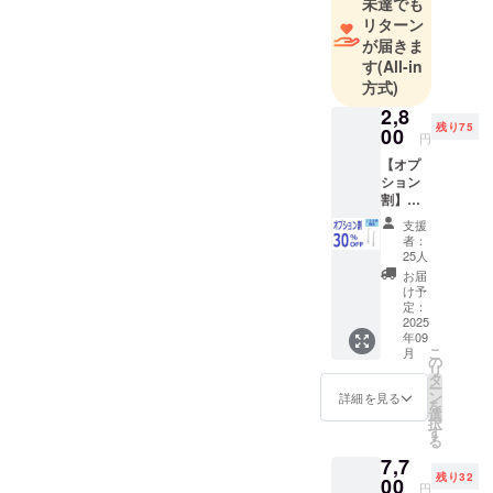
未達でも
す。
リターン
が届きま
す
(All-in
「面白い」
方式)
「便利」
2,8
「欲しかっ
残り75
00
た！」と感
円
じていただ
【オプ
ション
けるような
割】替
アイテム
えノズ
支援
ル２本
を、これか
者：
30％OF
25人
らもお届け
F100名
お届
してまいり
限定 定
け予
価4,000
定：
ます。
円
2025
年09
→2,800
こ
月
新商品やお
円
の
リ
（税・
タ
得情報は、
ー
送料
ン
詳細を見る
LINE公式ア
を
込） ※
選
択
本リ
カウントで
す
る
ターン
随時ご案内
7,7
はオプ
中！
残り32
ション
00
円