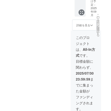
え、ご支援
円
でお渡
日連続
け予
→13,20
ししま
定：
稼働コ
いただきま
0円
2025
す。 フ
ンパク
すようお願
年09
（税・
ル充電
トサイ
こ
月
送料
い申し上げ
で約60
の
ズ/虫
リ
込）
日連続
タ
歯・口
ます。
ー
【内
稼働コ
ン
臭・知
詳細を見る
を
なお、万が
容】 ■
ンパク
選
覚過
択
ウォー
トサイ
一不良品が
す
敏・口
る
ターフ
ズ/虫
腔ケア
このプロ
届いた場合
ロッ
歯・口
【配送
ジェクト
は、速やか
サー水
臭・知
時期】
楊枝 ×2
覚過
商品到
に代替品を
は、
All-In方
敏・口
着は最
お送りいた
式
です。
└USB
腔ケア
短で
ケーブ
します。
【配送
2025年
目標金額に
ル×2 日
時期】
8月、遅
関わらず、
本語説
商品到
くとも9
●ご不在時の
明書は
着は最
月を想
2025/07/30
データ
短で
お受け取り
定して
23:59:59
ま
でお渡
2025年
おりま
について
ししま
8月、遅
す。 ※
でに集まっ
商品お届け
す。 フ
くとも9
製造状
た金額が
ル充電
月を想
況によ
時にご不在
で約60
定して
り出荷
ファンディ
だった場合
日連続
おりま
時期が
ングされま
稼働コ
は、不在票
す。 ※
遅れる
ンパク
製造状
場合が
す。
をご確認の