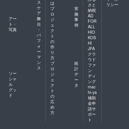
ス
は
リシー
さと
で配信中！
ケ
プ
実
納税
ア
ロ
施
AD
アー
舞
ジ
事
FOR
ト・
台
ェ
例
ALL
写真
・
ク
HIO
パ
ト
KOS
フ
の
HI
ォ
作
JFA
ー
り
クラ
マ
方
ウド
ン
プ
統
ファ
ス
ロ
計
ン
ソー
ジ
デ
ディ
シャ
ェ
ー
ング
ル
ク
タ
mac
グッ
ト
hi-ya
ド
の
補助
広
金申
め
請サ
方
ポー
ト