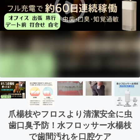
爪楊枝やフロスより清潔安全に虫
歯口臭予防！水フロッサー水楊枝
で歯間汚れを口腔ケア