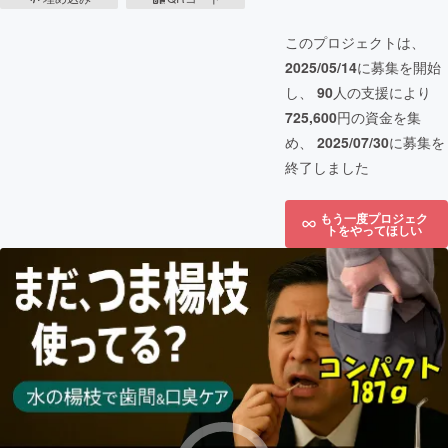
このプロジェクトは、
2025/05/14
に募集を開始
し、
90
人の支援により
725,600
円の資金を集
め、
2025/07/30
に募集を
終了しました
もう一度プロジェク
トをやってほしい