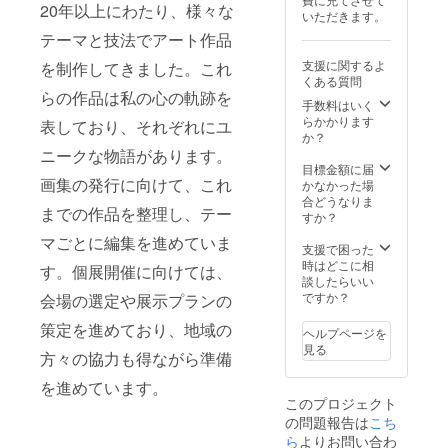
20年以上にわたり、様々な
いただきます。
テーマと技法でアート作品
支援に関するよ
を制作してきました。これ
くある質問
らの作品は私の心の軌跡を
手数料はいく
らかかります
表しており、それぞれにユ
か？
ニークな物語があります。
目標金額に届
画集の発行に向けて、これ
かなかった場
合どうなりま
までの作品を整理し、テー
すか？
マごとに編集を進めていま
支援で困った
時はどこに相
す。個展開催に向けては、
談したらいい
ですか？
会場の選定や展示プランの
策定を進めており、地域の
ヘルプページを
見る
方々の協力も得ながら準備
を進めています。
このプロジェクト
の問題報告は
こち
ら
よりお問い合わ