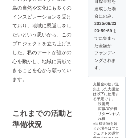
目標金額を
島の自然や文化にも多くの
達成した場
合にのみ、
インスピレーションを受け
2025/06/23
ており、地域に恩返しをし
23:59:59
ま
たいという思いから、この
でに集まっ
プロジェクトを立ち上げま
た金額が
した。私のアートが誰かの
ファンディ
ングされま
心を動かし、地域に貢献で
す。
きることを心から願ってい
ます。
支援金の使い道
集まった支援金
は以下に使用す
る予定です。
設備費
広報/宣伝費
これまでの活動と
リターン仕入
れ費
準備状況
※目標金額を超
えた場合はプロ
ジェクトの運営
費に充てさせて