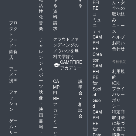
PFI
ん・安
活
る
る
RE
全への
性
資
コ
取り組
化
料
ミュ
み
プロ
音
請
ニ
ニュー
ダク
楽
求
ティ
ス
ト
CAM
ヘルプ
クラウドファ
フー
チ
PFI
お問い
ンディングの
ド・
ャ
RE
合わせ
ノウハウを無
飲食
レ
Crea
料で学ぼう
店
ン
tion
各種規定
CAMPFIRE
ジ
CAM
アカデミー
アニ
ス
利用規
PFI
メ・
ポ
約
RE
漫画
ー
CA
説
細則
for
ツ
MP
明
プライ
Soci
ファ
映
FI
会
バシー
al
ッ
像
RE
・
ポリ
Goo
ショ
・
ア
相
シー
d
ン
映
カ
談
特定商
CAM
画
デ
会
取引法
PFI
ゲー
書
ミ
に基づ
RE
ム・
籍
ー
く表記
for
サー
・
と
情報セ
Ente