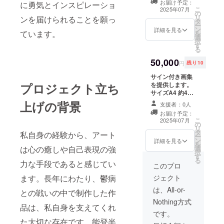
お届け予定：
に勇気とインスピレーショ
ズ
ジ（予定） ・限
こ
2025年07月
の
定50名 ・有効期
リ
ンを届けられることを願っ
タ
限：2025年7月
ー
ン
から2026年7月
詳細を見る
ています。
を
選
末まで
択
す
る
50,000
円
残り10
サイン付き画集
プロジェクト立ち
を提供します。
サイズA4 約40
ページ（予定）
上げの背景
支援者：0人
限定10名
お届け予定：
こ
2025年07月
の
リ
タ
私自身の経験から、アート
ー
ン
詳細を見る
を
は心の癒しや自己表現の強
選
択
す
る
力な手段であると感じてい
このプロ
ます。長年にわたり、鬱病
ジェクト
は、All-or-
との戦いの中で制作した作
Nothing方式
品は、私自身を支えてくれ
です。
た大切な存在です。能登半