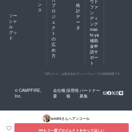
ウド
ン
プ
統
ファ
ス
ロ
計
ン
ソー
ジ
デ
ディ
シャ
ェ
ー
ング
ル
ク
タ
mac
グッ
ト
hi-ya
ド
の
補助
広
金申
め
請サ
方
ポー
ト
「QRコード」は株式会社デンソーウェーブの登録商標です。
© CAMPFIRE,
会社概
採用情
パートナー
Inc.
要
報
募集
tetti69
さんへアンコール
もう一度プロジェクトをやってほしい