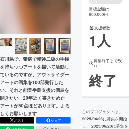
0%
目標金額は
まちづくり・地域活性化
600,000円
支援者数
CAMPFIRE for Social Good
CAMPFIRE Creation
1
人
CAMPFIREふるさと納税
machi-ya
コミュニティ
石川県で、鬱病で精神二級の手帳
募集終了まで残
り
を持ちつつアートを描いて活動し
終了
ているのですが、アウトサイダー
アートの画集を100部発行した
い、それと能登半島支援の個展を
開きたい。20年近く書きためた
アートが50点ほどあります。よろ
このプロジェクトは、
しくお願いします
2025/04/26
に募集を開始
ポスト
シェア
し、
2025/06/23
に募集を
LINEで送る
URLコピー