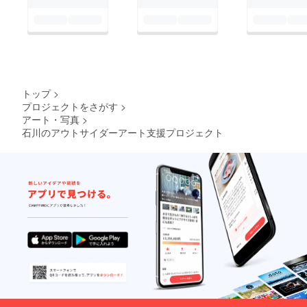
ひつながりましょう：
📩 WhatsApp:
https://wa.me/message
/GRZN5OHCQVTTM1
✉️ メール:
トップ
>
bigzeemfunders@gmail
プロジェクトをさがす
>
.com
アート・写真
>
石川のアウトサイダーアート支援プロジェクト
あなたのビジョンを現
実のものにしましょ
う！