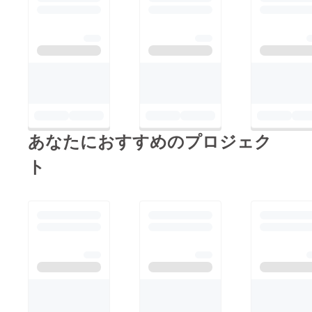
とても興味がありま
す！
集められた資金は、プ
ロジェクトの重要なス
テップに使われると理
解しています。どのよ
うな変革を実現したい
あなたにおすすめのプロジェク
と考えていますか？一
ト
緒にその実現方法を探
ることにワクワクして
います！
「準備完了」とともに
キャンペーンのリンク
を送ってください。次
のステップと費用につ
いてお伝えします。ぜ