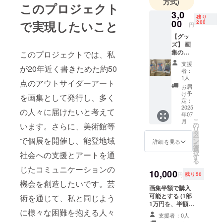
方式)
このプロジェクト
3,0
残り
00
で実現したいこと
200
円
【グッ
ズ】 画
集の中
このプロジェクトでは、私
から選
支援
が20年近く書きためた約50
別をし
者：
たデザ
1人
点のアウトサイダーアート
インの
お届
ポスト
け予
を画集として発行し、多く
カード
定：
集(3枚
2025
の人々に届けたいと考えて
年07
セット)
こ
月
を提供
います。さらに、美術館等
の
リ
しま
タ
ー
で個展を開催し、能登地域
す。
ン
詳細を見る
を
（商品
選
択
社会への支援とアートを通
の説
す
る
明） ・
じたコミュニケーションの
200名限
10,000
円
残り50
定 ・数
機会を創造したいです。芸
量：1
画集半額で購入
セット
可能とする (1部
術を通じて、私と同じよう
・サイ
1万円を、半額の
ズ:ハガ
に様々な困難を抱える人々
5000円に) サイ
支援者：0人
キサイ
ズA4 約40ペー