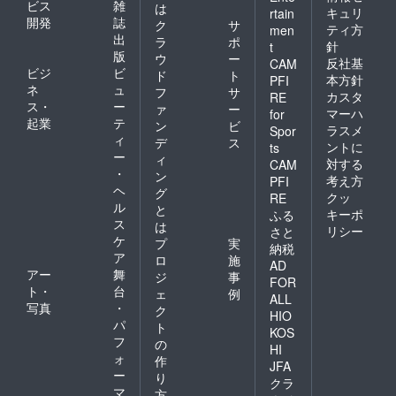
ビス
雑
は
キュリ
rtain
開発
誌
ク
サ
ティ方
men
出
ラ
ポ
針
t
版
ウ
ー
反社基
CAM
ビジ
ビ
ド
ト
本方針
PFI
ネ
ュ
フ
サ
カスタ
RE
ス・
ー
ァ
ー
マーハ
for
起業
テ
ン
ビ
ラスメ
Spor
ィ
デ
ス
ントに
ts
ー
ィ
対する
CAM
・
ン
考え方
PFI
ヘ
グ
クッ
RE
ル
と
キーポ
ふる
ス
は
リシー
さと
ケ
プ
実
納税
ア
ロ
施
AD
アー
舞
ジ
事
FOR
ト・
台
ェ
例
ALL
写真
・
ク
HIO
パ
ト
KOS
フ
の
HI
ォ
作
JFA
ー
り
クラ
マ
方