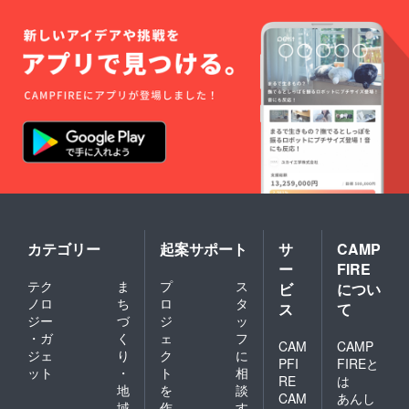
カテゴリー
起案サポート
サ
CAMP
ー
FIRE
テク
ま
プ
ス
ビ
につい
ノロ
ち
ロ
タ
ス
て
ジー
づ
ジ
ッ
・ガ
く
ェ
フ
CAM
CAMP
ジェ
り
ク
に
PFI
FIREと
ット
・
ト
相
RE
は
地
を
談
CAM
あんし
域
作
す