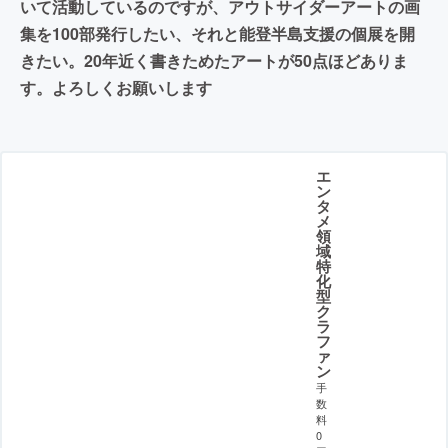
いて活動しているのですが、アウトサイダーアートの画
集を100部発行したい、それと能登半島支援の個展を開
きたい。20年近く書きためたアートが50点ほどありま
す。よろしくお願いします
エ
ン
タ
メ
領
域
特
化
型
ク
ラ
フ
ァ
ン
手
数
料
0