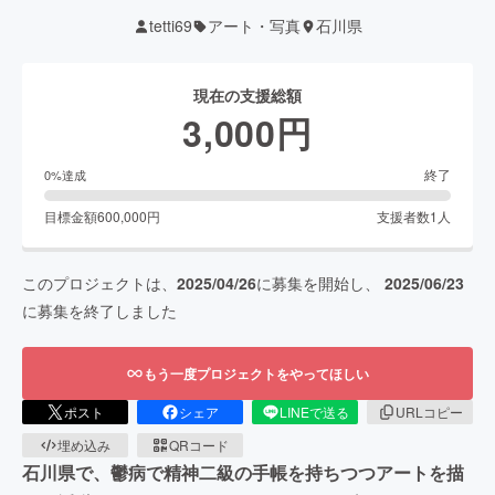
tetti69
アート・写真
石川県
現在の支援総額
3,000
円
終了
0
%達成
目標金額
600,000
円
支援者数
1
人
このプロジェクトは、
2025/04/26
に募集を開始し、
2025/06/23
に募集を終了しました
もう一度プロジェクトをやってほしい
ポスト
シェア
LINEで送る
URLコピー
埋め込み
QRコード
石川県で、鬱病で精神二級の手帳を持ちつつアートを描