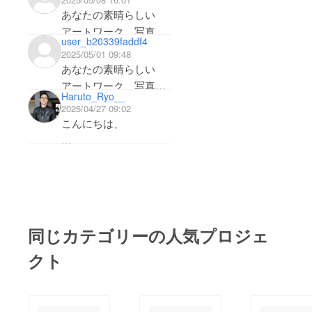
あなたの素晴らしい
アートワーク、写真、
user_b20339faddf4
イラストに感銘を受け
2025/05/01 09:48
たので連絡しました。
あなたの素晴らしい
厳選した作品を NFT
アートワーク、写真、
Haruto_Ryo__
として 1 点あたり
イラストに感銘を受け
2025/04/27 09:02
7,000 ドルで購入した
たので連絡しました。
こんにちは、
いと思っています。こ
厳選した作品を NFT
の取引を円滑に進める
として 1 点あたり
わぁ！あなたのプロ
ために、Line からご連
7,000 ドルで購入した
ジェクトは本当に素晴
絡ください
いと思っています。こ
らしく、その中に非常
https://line.me/ti/p/aH89
の取引を円滑に進める
に大きな可能性を感じ
sjdZeG
ために、Line からご連
ます。あなたのビジョ
同じカテゴリーの人気プロジェ
絡ください
ンについてもっと知り
クト
たいですし、それが完
https://line.me/ti/p/5b4h
全に実現したときに
C5V9ym
人々の生活にどのよう
な影響を与えるのか、