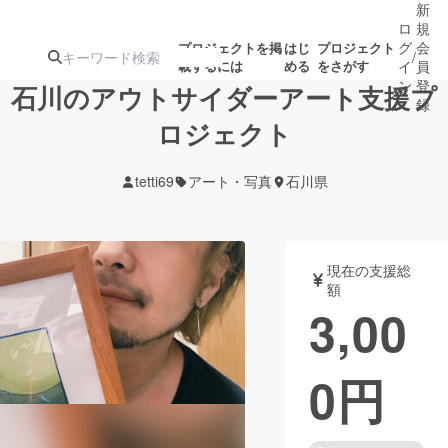
新
ロ
規
グ
会
プロジェクトを掲
はじ
プロジェクト
/
載するには
める
をさがす
イ
員
ン
登
石川のアウトサイダーアート支援プ
録
ロジェクト
人気のプロ
注目のリ
注目の新着プロ
募集終了が近いプ
もうすぐ公開
tetti69
アート・写真
石川県
ジェクト
ターン
ジェクト
ロジェクト
されます
アート・写真
音楽
現在の支援総
額
3,00
テクノロジー・ガジェット
ゲーム・サ
0
円
映像・映画
書籍・雑誌
ビジネス・起業
チャレンジ