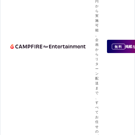
円
か
ら
実
施
可
能
。
企
画
掲載
無料
か
ら
リ
タ
ー
ン
配
送
ま
で
、
す
べ
て
お
任
せ
の