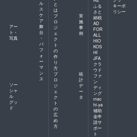
ル
と
キーポ
ふる
ス
は
リシー
さと
ケ
プ
実
納税
ア
ロ
施
AD
アー
舞
ジ
事
FOR
ト・
台
ェ
例
ALL
写真
・
ク
HIO
パ
ト
KOS
フ
の
HI
ォ
作
JFA
ー
り
クラ
マ
方
ウド
ン
プ
統
ファ
ス
ロ
計
ン
ソー
ジ
デ
ディ
シャ
ェ
ー
ング
ル
ク
タ
mac
グッ
ト
hi-ya
ド
の
補助
広
金申
め
請サ
方
ポー
ト