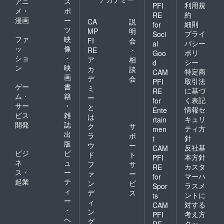
アニ
ス
利用規
PFI
メ・
ポ
約
RE
漫画
ー
CA
説
細則
for
ツ
MP
明
プライ
Soci
ファ
映
FI
会
バシー
al
ッ
像
RE
・
ポリ
Goo
ショ
・
ア
相
シー
d
ン
映
カ
談
特定商
CAM
画
デ
会
取引法
PFI
ゲー
書
ミ
に基づ
RE
ム・
籍
ー
く表記
for
サー
・
と
情報セ
Ente
ビス
雑
は
キュリ
rtain
開発
誌
ク
サ
ティ方
men
出
ラ
ポ
針
t
版
ウ
ー
反社基
CAM
ビジ
ビ
ド
ト
本方針
PFI
ネ
ュ
フ
サ
カスタ
RE
ス・
ー
ァ
ー
マーハ
for
起業
テ
ン
ビ
ラスメ
Spor
ィ
デ
ス
ントに
ts
ー
ィ
対する
CAM
・
ン
考え方
PFI
ヘ
グ
クッ
RE