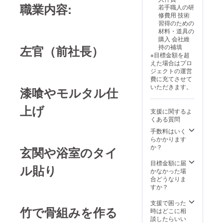
職業内容:
若手職人の研
修費用 技術
習得のための
材料・道具の
購入 会社維
左官（前社長）
持の補填
※目標金額を超
えた場合はプロ
ジェクトの運営
費に充てさせて
いただきます。
漆喰やモルタル仕
上げ
支援に関するよ
くある質問
手数料はいく
らかかります
か？
玄関や浴室のタイ
目標金額に届
ル貼り
かなかった場
合どうなりま
すか？
支援で困った
竹で骨組みを作る
時はどこに相
談したらいい