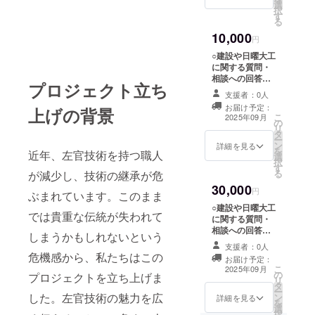
選
プランです。 ・
択
す
DIYや簡単な作
る
業（棚作り・ブ
10,000
ロック積みな
円
ど）についての
○建設や日曜大工
ご相談1回 ・
に関する質問・
Zoom／
相談への回答
Chatwork／
プロジェクト立ち
じっくり相談プ
LINE／メールの
支援者：0人
ラン（60分） 少
中から、お好き
お届け予定：
上げの背景
ししっかり話し
こ
な方法でOK ・
2025年09月
の
たい方におすす
リ
「こんなことで
タ
めの1時間プラン
ー
きるかな？」と
ン
です。 ・DIYや
詳細を見る
を
いう気軽な相談
近年、左官技術を持つ職人
選
小規模な型枠・
択
にぴったり ・ご
す
左官作業などの
る
が減少し、技術の継承が危
利用期限：2025
ご相談1回 ・
年11月末まで
30,000
Zoom／
円
ぶまれています。このまま
Chatwork／
○建設や日曜大工
LINE／メールの
では貴重な伝統が失われて
に関する質問・
中から、お好き
相談への回答
しまうかもしれないという
な方法でOK ・
3ヶ月しっかりサ
写真や図面があ
支援者：0人
ポートプラン
危機感から、私たちはこの
れば、もっと具
お届け予定：
「自分でやって
こ
体的なアドバイ
2025年09月
の
みたい！」とい
プロジェクトを立ち上げま
リ
スができます ・
タ
うあなたに、プ
ー
木工や内装、建
した。左官技術の魅力を広
ン
ロがしっかり寄
詳細を見る
を
設っぽいDIYま
選
り添うプランで
択
で幅広く対応し