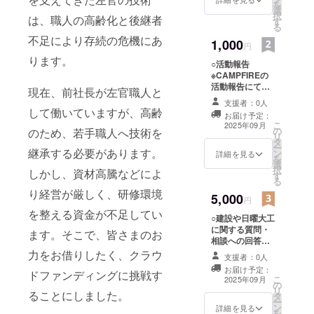
を
選
択
は、職人の高齢化と後継者
す
る
不足により存続の危機にあ
1,000
円
ります。
○活動報告
※CAMPFIREの
活動報告にてご
現在、前社長が左官職人と
報告いたしま
支援者：0人
す。
して働いていますが、高齢
お届け予定：
こ
2025年09月
の
のため、若手職人へ技術を
リ
タ
ー
継承する必要があります。
ン
詳細を見る
を
選
択
しかし、資材高騰などによ
す
る
り経営が厳しく、研修環境
5,000
円
を整える資金が不足してい
○建設や日曜大工
に関する質問・
ます。そこで、皆さまのお
相談への回答
ちょこっと相談
力をお借りしたく、クラウ
支援者：0人
プラン（30分）
お届け予定：
ドファンディングに挑戦す
「ちょっとだけ
こ
2025年09月
の
聞いてみた
リ
ることにしました。
タ
い！」という方
ー
ン
向けのライトな
詳細を見る
を