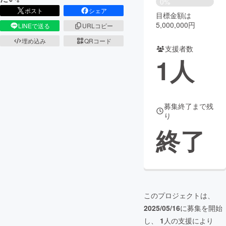
0%
ポスト
シェア
目標金額は
まちづくり・地域活性化
5,000,000円
LINEで送る
URLコピー
埋め込み
QRコード
支援者数
CAMPFIRE for Social Good
CAMPFIRE Creation
1
人
CAMPFIREふるさと納税
machi-ya
コミュニティ
募集終了まで残
り
終了
このプロジェクトは、
2025/05/16
に募集を開始
し、
1
人の支援により