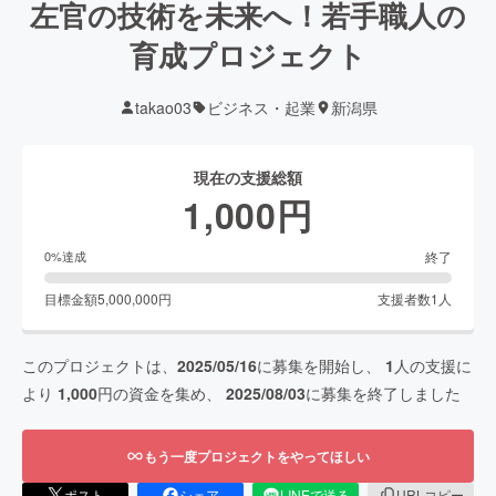
左官の技術を未来へ！若手職人の
育成プロジェクト
takao03
ビジネス・起業
新潟県
現在の支援総額
1,000
円
終了
0
%達成
目標金額
5,000,000
円
支援者数
1
人
このプロジェクトは、
2025/05/16
に募集を開始し、
1
人の支援に
より
1,000
円の資金を集め、
2025/08/03
に募集を終了しました
もう一度プロジェクトをやってほしい
ポスト
シェア
LINEで送る
URLコピー