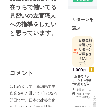
在うちで働いてる
見習いの左官職人
リターンを
への指導をしたい
選ぶ
と思っています。
目標金額
未達でも
リターン
が届きま
す
(All-in
方式)
1,000
円
コメント
【お礼のメッ
セージ】 ○感謝
の気持ちを込め
はじめまして、新潟県で左
て、お礼のメッ
支援者：1人
セージをお送り
官業を引き継いで7年になる
お届け予定：
します。
こ
2025年09月
の
野田です。日本の建築文化
リ
タ
ー
を支えてきた左官の技術
ン
詳細を見る