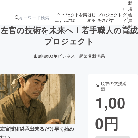
新
ロ
規
グ
会
プロジェクトを掲
はじ
プロジェクト
/
載するには
める
をさがす
イ
員
ン
登
左官の技術を未来へ！若手職人の育成
録
プロジェクト
人気のプロ
注目のリ
注目の新着プロ
募集終了が近いプ
もうすぐ公開
takao03
ビジネス・起業
新潟県
ジェクト
ターン
ジェクト
ロジェクト
されます
アート・写真
音楽
現在の支援総
額
1,00
テクノロジー・ガジェット
ゲーム・サ
0
円
映像・映画
書籍・雑誌
左官技術継承出来るだけ早く始め
ビジネス・起業
チャレンジ
たい。