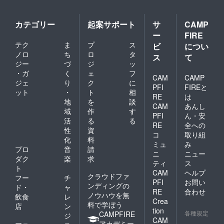
カテゴリー
起案サポート
サ
CAMP
ー
FIRE
テク
ま
プ
ス
ビ
につい
ノロ
ち
ロ
タ
ス
て
ジー
づ
ジ
ッ
・ガ
く
ェ
フ
CAM
CAMP
ジェ
り
ク
に
PFI
FIREと
ット
・
ト
相
RE
は
地
を
談
CAM
あんし
域
作
す
PFI
ん・安
活
る
る
RE
全への
性
資
コ
取り組
化
料
ミュ
み
プロ
音
請
ニ
ニュー
ダク
楽
求
ティ
ス
ト
CAM
ヘルプ
クラウドファ
フー
チ
PFI
お問い
ンディングの
ド・
ャ
RE
合わせ
ノウハウを無
飲食
レ
Crea
料で学ぼう
店
ン
tion
各種規定
CAMPFIRE
ジ
CAM
アカデミー