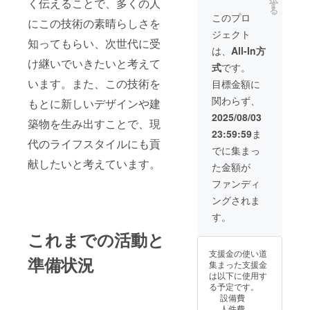
く伝えることで、多くの人
す
す。 ・月2回
る
ます ・ご利用期
×3ヶ月、何度で
このプロ
にこの技術の素晴らしさを
限：2025年11月
もご相談OK ・
末まで
ジェクト
DIYはもちろ
知ってもらい、次世代に受
ん、型枠や左官
は、
All-In方
の本格作業まで
け継いでいきたいと考えて
式
です。
幅広く対応 ・現
います。また、この技術を
場の写真などを
目標金額に
使って、具体的
関わらず、
もとに新しいデザインや建
にアドバイスで
きます ・3ヶ月
2025/08/03
築物を生み出すことで、現
間、LINEやメー
23:59:59
ま
ルでも継続的に
代のライフスタイルにも貢
フォロー ・ご利
でに集まっ
用期限：2025年
献したいと考えています。
た金額が
11月末まで
ファンディ
ングされま
す。
これまでの活動と
支援金の使い道
準備状況
集まった支援金
は以下に使用す
る予定です。
設備費
人件費