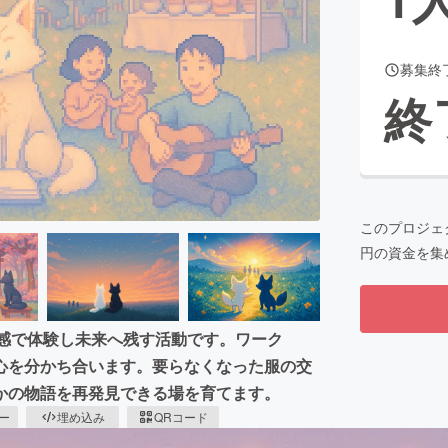
募集終
CAMPFIRE for Social Good
CAMPFIRE Creation
終
CAMPFIREふるさと納税
machi-ya
コミュニティ
このプロジェ
円の資金を集
五感で体験し未来へ残す活動です。ワーク
心を分かち合います。要らなくなった服の交
かの物語を再発見できる場を育てます。
ピー
埋め込み
QRコード