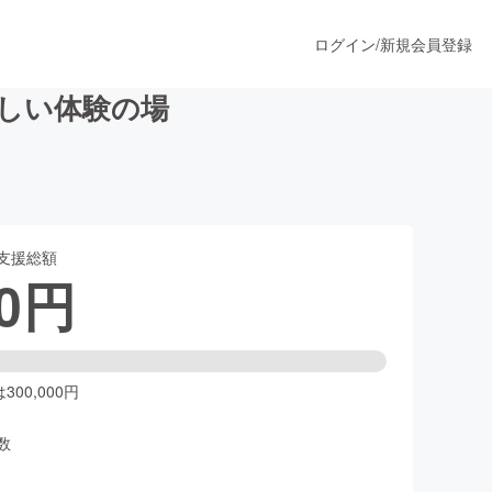
ログイン
/
新規会員登録
新しい体験の場
うすぐ公開されます
支援総額
プロダクト
0
円
ファッション
スポーツ
00,000円
数
ア
ソーシャルグッド
人