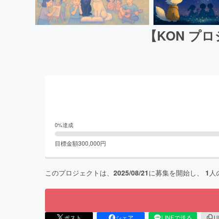
【KON プ
0
%達成
目標金額
300,000
円
このプロジェクトは、
2025/08/21
に募集を開始し、
1
人
ポスト
シェア
LINEで送る
U