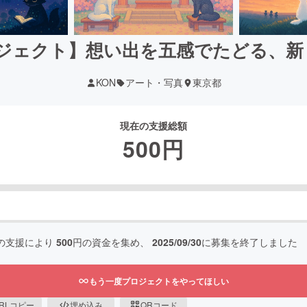
ロジェクト】想い出を五感でたどる、
KON
アート・写真
東京都
現在の支援総額
500
円
の支援により
500
円の資金を集め、
2025/09/30
に募集を終了しました
もう一度プロジェクトをやってほしい
RLコピー
埋め込み
QRコード