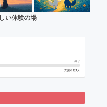
新しい体験の場
終了
支援者数
1
人