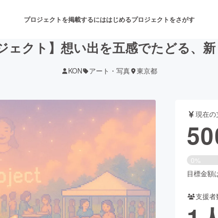
プロジェクトを掲載するには
はじめる
プロジェクトをさがす
ロジェクト】想い出を五感でたどる、
KON
アート・写真
東京都
注目のリターン
注目の新着プロジェクト
募集終了が近いプロジェクト
も
現在の
音楽
舞台・パフォーマンス
50
ゲーム・サービス開発
フード・飲食店
0%
書籍・雑誌出版
アニメ・漫画
目標金額は3
支援者
チャレンジ
ビューティー・ヘルスケ
1