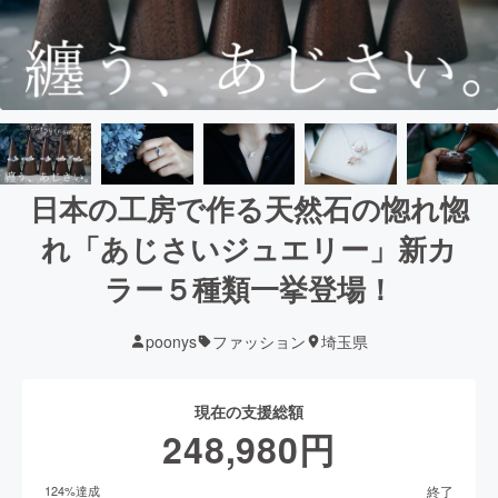
日本の工房で作る天然石の惚れ惚
れ「あじさいジュエリー」新カ
ラー５種類一挙登場！
poonys
ファッション
埼玉県
現在の支援総額
248,980
円
終了
124
%達成