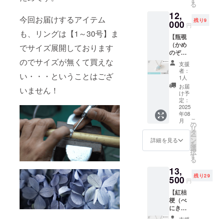
す
ンプル
購入を
ざいま
でご理
る
イオラ
カイブ
とまっ
お願い
す。 な
解ご了
12,
イト
ルート
たく同
いたし
るべく
今回お届けするアイテム
承くだ
残り9
4mm×1
000
パーズ
じ色味
ます。
円
近い色
さいま
pc
2.5ｍｍ
のもの
も、リングは【1～30号】ま
ただ一
味の個
せ。
【瓶覗
×1pc ■
はござ
つとし
体を選
（かめ
カ
サイ
でサイズ展開しております
いませ
て同じ
定して
のぞ
イヤナ
ズ：1～
んので
あじさ
全体の
き）】
のでサイズが無くて買えな
イト
30号か
そちら
いリン
支援
雰囲気
あじさ
3mm×1
ら選択
をご理
者：
グは無
に大き
い・・・ということはござ
いネッ
pc
（オプ
1人
解ご了
いと言
な差が
クレス
ション
承の上
お届
えま
出ない
いません！
■地金：
タ
で必ず
け予
でリ
す。皆
ようお
SILVER
ンザナ
定：
選択く
ターン
様が手
作りい
925（ロ
2025
イト
ださ
購入を
にする
たしま
年08
ジウム
3mm×1
い） ※
お願い
のは唯
すが、
こ
月
コー
pc
の
注意事
いたし
一のア
予めご
リ
ティン
タ
項※ 天
ます。
イテム
了承頂
ー
グ） ■
ア
ン
然石
詳細を見る
ただ一
とご理
いた上
を
天然
クアマ
選
は、カ
つとし
解頂け
でリ
択
石：ラ
リン
す
ラーや
て同じ
ると幸
ターン
る
ベン
2.5mm
濃淡に
あじさ
いで
購入を
13,
ダーカ
×2pc ■
個性が
いリン
す。 ま
お願い
残り29
ルセド
500
チェー
ありま
グは無
円
た、中
いたし
ニー
ン：
す。サ
いと言
には自
ます。
【紅桔
4mm×1
SILVER
ンプル
えま
然のク
見方を
梗（べ
pc
925（ロ
とまっ
す。皆
ラック
変える
にき
ジウム
たく同
様が手
やカ
と、た
きょ
コー
じ色味
支援