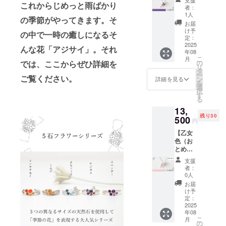
にする
ケ、イ
だ一つ
これからじめっと雨ばかり
う）】
シーブ
ティン
のもの
者：
のは唯
ンク
として
あじさ
ルーカ
グ） ■
1人
はござ
一のア
ルー
同じあ
の季節がやってきます。そ
いネッ
ルセド
チェー
いませ
お届
イテム
ジョン
じさい
クレス
ニー
ン長
け予
んので
とご理
の中で一時の癒しになるそ
がある
リング
■地金：
3mm×2
定：
さ：最
そちら
解頂け
ものが
は無い
SILVER
2025
pc
長
をご理
んな花「アジサイ」。それ
ると幸
ござい
と言え
年08
925（ロ
45cm（
解ご了
いで
ます。
こ
ます。
月
ジウム
ラ
の
では、ここからぜひ詳細を
長さ調
承の上
す。 ま
極端に
リ
皆様が
コー
ベン
タ
整可能
でリ
た、中
見た目
ー
手にす
ティン
ご覧ください。
ダーカ
ン
なスラ
詳細を見る
ターン
には自
を損な
を
るのは
グ） ■
ルセド
選
イド
購入を
然のク
うもの
択
唯一の
天然
ニー2.5
す
ボール
お願い
ラック
を除い
る
アイテ
石：ピ
ｍｍ
付） ※
いたし
やカ
て使用
ムとご
13,
ンクア
×2pc ■
注意事
ます。
ケ、イ
いたし
理解頂
残り30
メジス
500
チェー
項※ 天
ただ一
円
ンク
ますの
けると
ト
ン：
然石
つとし
ルー
でご理
幸いで
【乙女
4mm×1
SILVER
は、カ
て同じ
ジョン
解ご了
す。ど
色（お
pc
925（ロ
ラーや
あじさ
がある
承くだ
んな瓶
とめい
ジウム
濃淡に
いリン
ものが
さいま
覗リン
ろ）】
コー
個性が
グは無
支援
ござい
せ。
グが手
あじさ
ロード
ティン
ありま
者：
いと言
ます。
元に届
いネッ
ライト
グ） ■
0人
す。サ
えま
極端に
くのか
クレス
ガー
チェー
ンプル
お届
す。皆
見た目
楽しみ
■地金：
ネット
ン長
け予
とまっ
様が手
を損な
にして
SILVER
3mm×1
定：
さ：最
たく同
にする
うもの
頂けれ
925（ロ
2025
pc
長
じ色味
のは唯
を除い
ばと思
年08
ジウム
45cm（
のもの
一のア
て使用
こ
月
いま
コー
ア
の
長さ調
はござ
イテム