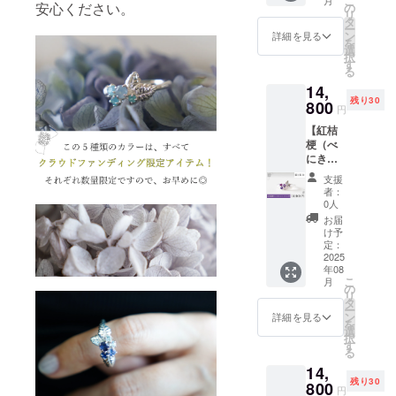
こ
コー
pc
安心ください。
の
リ
ティン
タ
ー
グ） ■
ア
ン
詳細を見る
を
天然
クアマ
選
択
石：ラ
リン2.5
す
る
ベン
ｍｍ
14,
ダーカ
×2pc ■
残り30
ルセド
800
サイ
円
ニー
ズ：1～
【紅桔
4mm×1
30号か
梗（べ
pc
ら選択
にき
（オプ
きょ
ション
支援
う）】
シーブ
で必ず
者：
あじさ
ルーカ
選択く
0人
いリン
ルセド
ださ
お届
グ ■地
ニー
い） ※
け予
金：
3mm×2
定：
注意事
SILVER
2025
pc
項※ 天
年08
925（ロ
然石
こ
月
ジウム
ラ
の
は、カ
リ
コー
ベン
タ
ラーや
ー
ティン
ダーカ
ン
濃淡に
詳細を見る
を
グ） ■
ルセド
選
個性が
択
天然
ニー2.5
す
ありま
る
石：ピ
ｍｍ
す。サ
14,
ンクア
×2pc ■
ンプル
残り30
メジス
800
サイ
とまっ
円