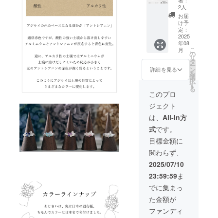
チェー
す。サ
いで
承くだ
ラック
定セッ
ツ
クォー
2人
ン長
ンプル
す。 ま
さいま
やカ
ト】あ
4mm×1
ツ
さ：最
お届
とまっ
た、中
せ。
ケ、イ
じさい
pc
2.5mm
け予
長
たく同
には自
ンク
リング
定：
×2pc ■
45cm（
じ色味
然のク
ルー
＆ネッ
2025
ピ
リング
長さ調
のもの
ラック
年08
ジョン
クレス
ンクト
サイ
整可能
はござ
やカ
こ
月
がある
計2点
ルマリ
の
ズ：1～
なスラ
いませ
ケ、イ
リ
ものが
セット
ン
タ
30号か
イド
んので
ンク
ー
ござい
■地金：
(薄)3m
ン
ら選択
詳細を見る
ボール
そちら
ルー
を
ます。
SILVER
m×2pc
選
（オプ
付） ※
をご理
ジョン
択
極端に
925（ロ
す
ション
注意事
解ご了
がある
る
見た目
ジウム
ピ
で必ず
このプロ
項※ 天
承の上
ものが
を損な
コー
ンクト
選択く
然石
でリ
ござい
ジェクト
うもの
ティン
ルマリ
ださ
は、カ
ターン
ます。
を除い
グ） ■
ン
い） ■
は、
All-In方
ラーや
購入を
極端に
て使用
天然
(濃)2.5
チェー
濃淡に
お願い
見た目
式
です。
いたし
石：
mm×2p
ン地
個性が
いたし
を損な
ますの
ムーン
c ■リン
金：
目標金額に
ありま
ます。
うもの
でご理
ストー
グサイ
SILVER
す。サ
ただ一
を除い
関わらず、
解ご了
ン
ズ：1～
925（ロ
ンプル
つとし
て使用
承くだ
4mm×1
30号か
ジウム
2025/07/10
とまっ
て同じ
いたし
さいま
pc
ら選択
コー
たく同
あじさ
ますの
23:59:59
ま
せ。
（オプ
ティン
じ色味
いリン
でご理
ション
グ） ■
でに集まっ
のもの
グは無
解ご了
ムーン
で必ず
チェー
はござ
いと言
承くだ
た金額が
ストー
選択く
ン長
いませ
えま
さいま
ン
ださ
さ：最
ファンディ
んので
す。皆
せ。
3mm×2
い） ■
長