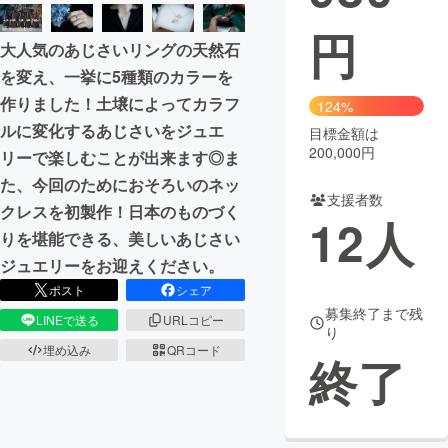
円
まちづくり・地域活性化
大人気のあじさいリングの天然石
を変え、一挙に5種類のカラーを
CAMPFIRE for Social Good
CAMPFIRE Creation
作りました！土壌によってカラフ
124%
CAMPFIREふるさと納税
machi-ya
コミュニティ
ルに変化するあじさいをジュエ
目標金額は
200,000円
リーで楽しむことが出来ます◎ま
た、今回のためにおそろいのネッ
支援者数
クレスを初製作！日本のものづく
12
人
りを堪能できる、美しいあじさい
ジュエリーをお迎えください。
ポスト
シェア
募集終了まで残
LINEで送る
URLコピー
り
埋め込み
QRコード
終了