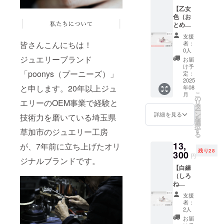
ト
ズ：1～
たく同
【乙女
4mm×1
30号か
じ色味
色（お
pc
ら選択
のもの
とめい
（オプ
はござ
ろ）】
ション
いませ
支援
あじさ
ロード
で必ず
んので
者：
皆さんこんにちは！
いリン
ライト
選択く
0人
そちら
グ ■地
ガー
ジュエリーブランド
ださ
をご理
お届
金：
ネット
い） ※
け予
解ご了
SILVER
「poonys（プーニーズ）」
3mm×1
定：
注意事
承の上
925（ロ
2025
pc
項※ 天
でリ
と申します。20年以上ジュ
年08
ジウム
然石
ターン
こ
月
コー
ア
の
は、カ
購入を
エリーのOEM事業で経験と
リ
ティン
メジス
タ
ラーや
お願い
ー
グ） ■
ト
ン
濃淡に
詳細を見る
いたし
技術力を磨いている埼玉県
を
天然
3mm×1
選
個性が
ます。
択
石：
pc
す
ありま
草加市のジュエリー工房
ただ一
る
ローズ
す。サ
つとし
13,
クォー
が、7年前に立ち上げたオリ
ンプル
て同じ
残り28
ツ
300
ローズ
とまっ
あじさ
円
ジナルブランドです。
4mm×1
クォー
たく同
いリン
【白練
pc
ツ2.5ｍ
じ色味
グは無
（しろ
ｍ×2pc
のもの
いと言
ね
ピ
■サイ
はござ
えま
り）】
ンクト
ズ：1～
いませ
す。皆
支援
あじさ
ルマリ
30号か
んので
者：
様が手
いリン
ン
ら選択
2人
そちら
にする
グ ■地
(薄)3m
（オプ
をご理
お届
のは唯
金：