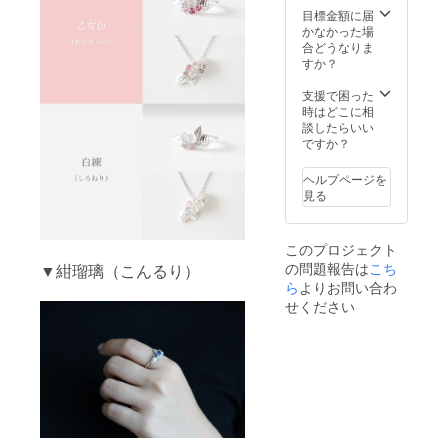
る可能
て使用
金：
す。サ
目標金額に届
でリ
性がご
いたし
SILVER
ンプル
かなかった場
ターン
ざいま
ますの
925（ロ
とまっ
合どうなりま
購入を
す。 な
でご理
ジウム
たく同
すか？
お願い
るべく
解ご了
コー
じ色味
いたし
近い色
承くだ
ティン
のもの
支援で困った
ます。
味の個
さいま
グ） ■
はござ
時はどこに相
ただ一
体を選
せ。
チェー
いませ
談したらいい
つとし
定して
ン長
んので
ですか？
て同じ
全体の
さ：最
そちら
あじさ
雰囲気
長
をご理
いリン
に大き
ヘルプページを
45cm（
解ご了
グは無
な差が
見る
長さ調
承の上
いと言
出ない
整可能
でリ
えま
ようお
なスラ
ターン
す。皆
作りい
このプロジェクト
イド
購入を
様が手
たしま
の問題報告は
ボール
こち
▼紺瑠璃（こんるり）
お願い
にする
すが、
付） ※
いたし
ら
よりお問い合わ
のは唯
予めご
注意事
ます。
一のア
せください
了承頂
項※ 天
ただ一
イテム
いた上
然石
つとし
とご理
でリ
は、カ
て同じ
解頂け
ターン
ラーや
あじさ
ると幸
購入を
濃淡に
いリン
いで
お願い
個性が
グは無
す。 ま
いたし
ありま
いと言
た、中
ます。
す。サ
えま
には自
見方を
ンプル
す。皆
然のク