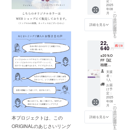
リング
カ
定：
グ） ■
のもの
ただ一
味の個
せ。
＆ネッ
2025
イヤナ
チェー
はござ
つとし
体を選
年08
クレス
イト
ン長
いませ
て同じ
定して
こ
月
計2点
3mm×1
の
さ：最
んので
あじさ
全体の
リ
セット
pc
タ
長
そちら
いリン
雰囲気
ー
■地金：
ン
45cm（
詳細を見る
をご理
グは無
に大き
を
SILVER
タ
選
長さ調
解ご了
いと言
な差が
択
925（ロ
ンザナ
す
整可能
承の上
えま
出ない
る
ジウム
イト
なスラ
でリ
す。皆
ようお
22,
コー
3mm×1
イド
ターン
様が手
作りい
残り9
ティン
640
pc
ボール
購入を
円
にする
たしま
グ） ■
付） ※
お願い
のは唯
すが、
※20％O
天然
ア
注意事
いたし
一のア
予めご
FF【紅
石：ラ
クアマ
項※ 天
ます。
イテム
了承頂
桔梗
ベン
リン
然石
ただ一
とご理
いた上
（べに
ダーカ
2.5mm
は、カ
つとし
支援
解頂け
でリ
ききょ
ルセド
×2pc ■
ラーや
者：
て同じ
ると幸
ターン
う）限
ニー
リング
1人
濃淡に
あじさ
いで
購入を
定セッ
4mm×1
サイ
個性が
お届
いリン
す。 ま
お願い
ト】あ
pc
ズ：1～
け予
ありま
グは無
た、中
いたし
じさい
定：
30号か
す。サ
いと言
には自
ます。
リング
2025
ら選択
ンプル
えま
然のク
見方を
年08
＆ネッ
シーブ
（オプ
とまっ
す。皆
ラック
こ
変える
月
クレス
ルーカ
の
ション
たく同
様が手
やカ
リ
と、た
計2点
ルセド
タ
で必ず
じ色味
にする
ケ、イ
ー
だ一つ
セット
ニー
ン
選択く
本プロジェクトは、この
詳細を見る
のもの
のは唯
ンク
を
として
■地金：
3mm×2
選
ださ
はござ
一のア
ルー
択
同じあ
SILVER
ORIGINALのあじさいリング
pc
す
い） ■
いませ
イテム
ジョン
る
じさい
925（ロ