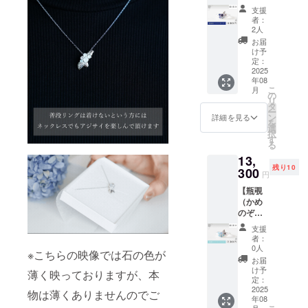
ティのアク
り）】
支援
あじさ
セサリーを
者：
いリン
2人
お届けする
グ ■地
お届
ことが出来
金：
け予
SILVER
定：
ます。Made
925（ロ
2025
in Japanのも
年08
ジウム
こ
月
コー
のづくりを
の
リ
ティン
タ
たくさんの
ー
グ） ■
ン
詳細を見る
を
方に。
天然
選
択
石：ア
す
る
イオラ
13,
イト
残り10
4mm×1
300
円
pc
【瓶覗
（かめ
カ
のぞ
イヤナ
き）】
イト
支援
あじさ
3mm×1
者：
いリン
pc
0人
※こちらの映像では石の色が
グ ■地
お届
金：
タ
け予
薄く映っておりますが、本
SILVER
ンザナ
定：
925（ロ
2025
イト
物は薄くありませんのでご
年08
ジウム
3mm×1
月