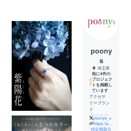
poony
s
埼玉県
他に4件の
プロジェク
トを掲載し
ています
アクセサ
リーブラン
ド
「poonys(プ
poonys_u
ーニーズ)」
https://poonys.base.shop/
20年以上、
特定商取引