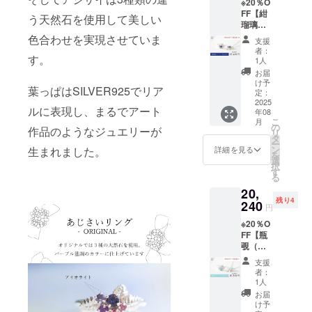
※20％O
pc
ジウム
付） ※
購入を
ると幸
承くだ
FF【紺
コー
注意事
う天然石を使用して美しい
お願い
いで
さいま
瑠璃
ティン
項※ 天
いたし
す。 ま
せ。
（こん
ムーン
色合わせを実現させていま
グ） ■
然石
ます。
支援
た、中
るり）
ストー
チェー
は、カ
者：
特に瓶
には自
限定
す。
ン
ン長
1人
ラーや
覗（か
然のク
セッ
3mm×2
さ：最
濃淡に
お届
めのぞ
ラック
ト】あ
pc
長
け予
個性が
き）に
やカ
葉っぱはSILVER925でリア
じさい
定：
45cm（
ありま
使用し
ケ、イ
リング
2025
長さ調
す。サ
ている
ンク
ルに表現し、まるでアート
年08
＆ネッ
ローズ
整可能
ンプル
各カル
ルー
こ
月
クレス
クォー
の
なスラ
とまっ
作品のようなジュエリーが
セド
ジョン
リ
計2点
ツ2.5ｍ
タ
イド
たく同
ニー
がある
ー
セット
ｍ×1pc
ン
ボール
生まれました。
詳細を見る
じ色味
は、カ
ものが
を
■地金：
選
付） ※
のもの
ラーの
ござい
択
SILVER
ス
す
注意事
はござ
個体差
ます。
る
925（ロ
カイブ
項※ 天
いませ
が大き
極端に
20,
ジウム
ルート
然石
んので
いため
見た目
残り4
コー
240
パーズ
は、カ
そちら
円
サンプ
を損な
ティン
2.5ｍｍ
ラーや
をご理
ルとの
うもの
※20％O
グ） ■
×1pc ■
濃淡に
解ご了
色味に
を除い
FF【瓶
天然
チェー
個性が
承の上
差が出
て使用
覗（か
石：ア
ン：
ありま
でリ
る可能
いたし
めのぞ
イオラ
SILVER
す。サ
ターン
支援
性がご
ますの
き）限
イト
925（ロ
ンプル
者：
購入を
ざいま
でご理
定セッ
4mm×1
ジウム
1人
とまっ
お願い
す。 な
解ご了
ト】あ
pc
コー
たく同
お届
いたし
るべく
承くだ
じさい
ティン
け予
じ色味
ます。
近い色
さいま