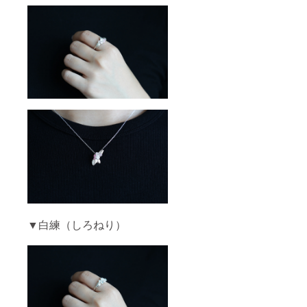
せ。
ますの
でご理
解ご了
承くだ
さいま
せ。
▼白練（しろねり）