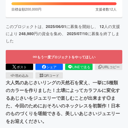
目標金額
200,000
円
支援者数
12
人
このプロジェクトは、
2025/06/01
に募集を開始し、
12
人の支援
により
248,980
円の資金を集め、
2025/07/10
に募集を終了しま
した
もう一度プロジェクトをやってほしい
ポスト
シェア
LINEで送る
URLコピー
埋め込み
QRコード
大人気のあじさいリングの天然石を変え、一挙に5種類
のカラーを作りました！土壌によってカラフルに変化す
るあじさいをジュエリーで楽しむことが出来ます◎ま
た、今回のためにおそろいのネックレスを初製作！日本
のものづくりを堪能できる、美しいあじさいジュエリー
をお迎えください。