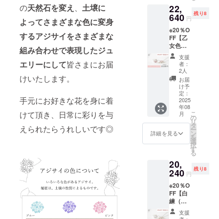
チェー
んので
とご理
がある
リング
の
天然石を変え
、
土壌に
22,
ジウム
ラ
ン地
そちら
解頂け
ものが
は無い
残り8
コー
640
ベン
金：
をご理
円
ると幸
ござい
よってさまざまな色に変身
と言え
ティン
ダーカ
SILVER
解ご了
いで
ます。
ます。
※20％O
グ） ■
ルセド
925（ロ
承の上
す。 ま
するアジサイをさまざまな
極端に
皆様が
FF【乙
天然
ニー
ジウム
でリ
た、中
見た目
手にす
女色
石：ピ
2.5mm
コー
組み合わせで表現したジュ
ターン
には自
を損な
るのは
（おと
ンクア
×2pc ■
ティン
購入を
支援
然のク
うもの
唯一の
めい
メジス
リング
エリーにして
皆さまにお届
グ） ■
者：
お願い
ラック
を除い
アイテ
ろ）限
ト
サイ
2人
チェー
いたし
やカ
て使用
ムとご
定セッ
けいたします。
4mm×1
ズ：1～
ン長
お届
ます。
ケ、イ
いたし
理解頂
ト】あ
pc
30号か
け予
さ：最
ただ一
ンク
ますの
けると
じさい
定：
ら選択
長
つとし
ルー
でご理
幸いで
手元にお好きな花を身に着
リング
2025
（オプ
45cm（
て同じ
ジョン
解ご了
す。ど
年08
＆ネッ
ロード
ション
長さ調
あじさ
がある
こ
けて頂き、日常に彩りを与
承くだ
月
んな瓶
クレス
ライト
の
で必ず
整可能
いリン
ものが
リ
さいま
覗リン
計2点
ガー
タ
選択く
なスラ
グは無
えられたらうれしいです◎
ござい
ー
せ。
グが手
セット
ネット
ン
ださ
詳細を見る
イド
いと言
ます。
を
元に届
■地金：
3mm×1
選
い） ■
ボール
えま
極端に
択
くのか
SILVER
pc
す
チェー
付） ※
す。皆
見た目
る
楽しみ
925（ロ
ン地
注意事
様が手
を損な
にして
20,
ジウム
ア
金：
項※ 天
にする
うもの
頂けれ
残り8
コー
240
メジス
SILVER
然石
円
のは唯
を除い
ばと思
ティン
ト
925（ロ
は、カ
一のア
て使用
いま
※20％O
グ） ■
3mm×1
ジウム
ラーや
イテム
いたし
す。 ま
FF【白
天然
pc
コー
濃淡に
とご理
ますの
た、中
練（し
石：
ティン
個性が
解頂け
でご理
には自
ろね
ローズ
グ） ■
ありま
支援
ると幸
解ご了
然のク
り）限
クォー
ローズ
者：