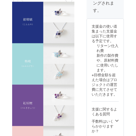
そちら
様が手
ングされま
pc
チェー
45cm（
をご理
にする
ン地
長さ調
す。
解ご了
のは唯
金：
整可能
承の上
一のア
ローズ
SILVER
なスラ
でリ
イテム
クォー
925（ロ
イド
ターン
とご理
支援金の使い道
ツ
ジウム
ボール
購入を
解頂け
集まった支援金
2.5mm
コー
付） ※
お願い
ると幸
は以下に使用す
×1pc
ティン
注意事
いたし
いで
る予定です。
グ） ■
項※ 天
ます。
す。 ま
リターン仕入
ス
チェー
然石
特に瓶
た、中
れ費
カイブ
ン長
は、カ
覗（か
には自
新作の製作費
ルート
さ：最
ラーや
めのぞ
然のク
や、原材料費
パーズ
長
濃淡に
き）に
ラック
に使用いたし
2.5mm
45cm（
個性が
使用し
やカ
ます。
×1pc ■
長さ調
ありま
ている
ケ、イ
※目標金額を超
リング
整可能
す。サ
各カル
ンク
えた場合はプロ
サイ
なスラ
ンプル
セド
ルー
ジェクトの運営
ズ：1～
イド
とまっ
ニー
ジョン
費に充てさせて
30号か
ボール
たく同
は、カ
がある
いただきます。
ら選択
付） ※
じ色味
ラーの
ものが
（オプ
注意事
のもの
個体差
ござい
ション
項※ 天
はござ
が大き
ます。
支援に関するよ
で必ず
然石
いませ
いため
極端に
くある質問
選択く
は、カ
んので
サンプ
見た目
ださ
ラーや
手数料はいく
そちら
ルとの
を損な
い） ■
濃淡に
らかかります
をご理
色味に
うもの
チェー
個性が
か？
解ご了
差が出
を除い
ン地
ありま
承の上