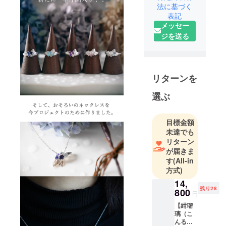
法に基づく
国内の様々
表記
なブランド
メッセー
のアクセサ
ジを送る
リーやジュ
エリー製作
を手掛けて
いる会社が
リターンを
立ち上げた
選ぶ
オリジナル
ブランドで
す。 デザイ
目標金額
ン～製作～
未達でも
発送まで一
リターン
が届きま
貫して自社
す
(All-in
工房にて
方式)
行っている
14,
ため、手に
残り28
800
円
取りやすい
【紺瑠
価格かつハ
璃（こ
イクオリ
んる