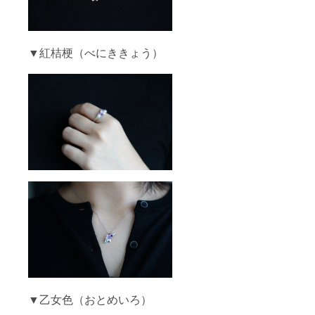
ばと思
のは唯
て使用
いま
一のア
いたし
す。 ま
イテム
ますの
た、中
とご理
でご理
には自
▼紅桔梗（べにききょう）
解頂け
解ご了
然のク
ると幸
承くだ
ラック
いで
さいま
やカ
す。 ま
せ。
ケ、イ
た、中
ンク
には自
ルー
然のク
ジョン
ラック
がある
やカ
ものが
ケ、イ
ござい
ンク
ます。
ルー
極端に
ジョン
見た目
がある
を損な
ものが
うもの
ござい
を除い
ます。
て使用
極端に
いたし
見た目
ますの
を損な
でご理
うもの
解ご了
を除い
承くだ
▼乙女色（おとめいろ）
て使用
さいま
いたし