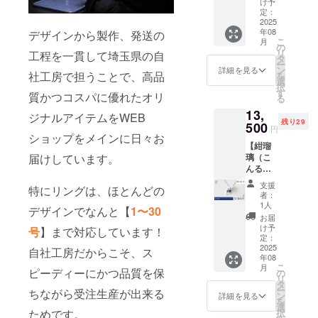
m×2pc
ション
け予
解ご了
一のア
SILVER
定：
で必ず
承の上
イテム
925（ロ
2025
ピ
選択く
でリ
とご理
年08
ジウム
デザインから製作、発送の
ンクト
ださ
ターン
解頂け
こ
月
コー
ルマリ
の
い） ※
購入を
ると幸
リ
工程を一貫して埼玉県の自
ティン
ン
タ
注意事
お願い
いで
ー
グ） ■
(濃)2.5
ン
項※ 天
詳細を見る
いたし
す。 ま
社工房で担うことで、高品
を
天然
ｍｍ
選
然石
ます。
た、中
択
石：
×2pc ■
す
は、カ
特に瓶
質かつコスパに優れたオリ
には自
る
ムーン
サイ
ラーや
覗（か
然のク
13,
ストー
ズ：1～
濃淡に
ジナルアイテムをWEB
めのぞ
ラック
残り29
ン
500
30号か
個性が
き）に
円
やカ
4mm×1
ショップをメインに日々お
ら選択
ありま
使用し
ケ、イ
【紺瑠
pc
（オプ
す。サ
ている
ンク
璃（こ
届けしています。
ション
ンプル
各カル
ルー
んる
で必ず
とまっ
セド
ジョン
り）】
ムーン
選択く
たく同
ニー
支援
がある
特にリングは、ほとんどの
あじさ
ストー
ださ
じ色味
者：
は、カ
ものが
いネッ
ン
い） ※
1人
のもの
ラーの
ござい
デザインでなんと【
1〜30
クレス
3mm×2
注意事
はござ
お届
個体差
ます。
■地金：
pc
項※ 天
け予
いませ
号
】まで対応しています！
が大き
極端に
SILVER
定：
然石
んので
いため
見た目
925（ロ
2025
は、カ
自社工房だからこそ、ス
そちら
サンプ
を損な
年08
ジウム
ローズ
ラーや
をご理
ルとの
うもの
こ
月
コー
ピーディーにかつ品質を保
クォー
の
濃淡に
解ご了
色味に
を除い
リ
ティン
ツ2.5ｍ
タ
個性が
承の上
差が出
て使用
ー
ちながら受注生産が出来る
グ） ■
ｍ×1pc
ン
ありま
詳細を見る
でリ
る可能
いたし
を
天然
選
す。サ
ターン
性がご
ますの
択
ためです。
石：ア
ス