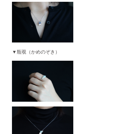
変える
とまっ
様が手
ラック
と、た
たく同
にする
やカ
だ一つ
じ色味
のは唯
ケ、イ
として
のもの
一のア
ンク
同じあ
はござ
イテム
ルー
じさい
いませ
とご理
ジョン
リング
んので
解頂け
がある
は無い
そちら
ると幸
ものが
と言え
をご理
いで
ござい
ます。
解ご了
す。 ま
ます。
皆様が
▼瓶覗（かめのぞき）
承の上
た、中
極端に
手にす
でリ
には自
見た目
るのは
ターン
然のク
を損な
唯一の
購入を
ラック
うもの
アイテ
お願い
やカ
を除い
ムとご
いたし
ケ、イ
て使用
理解頂
ます。
ンク
いたし
けると
ただ一
ルー
ますの
幸いで
つとし
ジョン
でご理
す。ど
て同じ
がある
解ご了
んな瓶
あじさ
ものが
承くだ
覗リン
いリン
ござい
さいま
グが手
グは無
ます。
せ。
元に届
いと言
極端に
くのか
えま
見た目
楽しみ
す。皆
を損な
にして
様が手
うもの
頂けれ
にする
を除い