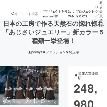
新
ロ
規
グ
会
プロジェクトを掲
はじ
プロジェクト
/
載するには
める
をさがす
イ
員
ン
登
日本の工房で作る天然石の惚れ惚れ
録
「あじさいジュエリー」新カラー５
種類一挙登場！
人気のプロ
注目のリ
注目の新着プロ
募集終了が近いプ
もうすぐ公開
ジェクト
ターン
ジェクト
ロジェクト
されます
poonys
ファッション
埼玉県
アート・写真
音楽
現在の支援総
テクノロジー・ガジェット
ゲーム・サ
額
248,
映像・映画
書籍・雑誌
980
ビジネス・起業
チャレンジ