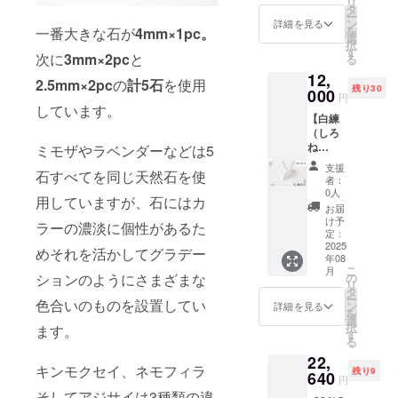
いたし
リ
す。 ま
ティン
メジス
タ
整可能
いませ
とご理
ますの
ー
た、中
グ） ■
ト
ン
なスラ
詳細を見る
んので
解頂け
でご理
を
一番大きな石が
4mm×1pc。
には自
天然
3mm×1
選
イド
そちら
ると幸
解ご了
択
然のク
石：
pc
す
ボール
をご理
いで
次に
3mm×2pc
と
承くだ
る
ラック
ローズ
付） ※
解ご了
す。 ま
さいま
やカ
12,
クォー
注意事
承の上
2.5mm×2pc
の
計5石
を使用
た、中
せ。
ケ、イ
残り30
ツ
000
ローズ
項※ 天
でリ
円
には自
ンク
4mm×1
クォー
しています。
然石
ターン
然のク
ルー
【白練
pc
ツ2.5ｍ
は、カ
購入を
ラック
ジョン
（しろ
ｍ×2pc
ラーや
お願い
やカ
がある
ね
ピ
ミモザやラベンダーなどは5
■チェー
濃淡に
いたし
ケ、イ
ものが
り）】
ンクト
ン：
個性が
ます。
支援
ンク
石すべてを同じ天然石を使
ござい
あじさ
ルマリ
SILVER
ありま
者：
ただ一
ルー
ます。
いネッ
ン
925（ロ
0人
す。サ
つとし
ジョン
用していますが、石にはカ
極端に
クレス
(薄)3m
ジウム
ンプル
お届
て同じ
がある
見た目
■地金：
m×2pc
コー
け予
とまっ
あじさ
ラーの濃淡に個性があるた
ものが
を損な
SILVER
定：
ティン
たく同
いリン
ござい
うもの
925（ロ
2025
ピ
グ） ■
じ色味
めそれを活かしてグラデー
グは無
ます。
年08
を除い
ジウム
ンクト
チェー
のもの
いと言
極端に
こ
月
て使用
コー
ルマリ
の
ションのようにさまざまな
ン長
はござ
えま
見た目
リ
いたし
ティン
ン
タ
さ：最
いませ
す。皆
を損な
ー
ますの
グ） ■
色合いのものを設置してい
(濃)2.5
ン
長
詳細を見る
んので
様が手
うもの
を
でご理
天然
ｍｍ
選
45cm（
そちら
にする
を除い
択
ます。
解ご了
石：
×2pc ■
す
長さ調
をご理
のは唯
て使用
る
承くだ
ムーン
チェー
整可能
解ご了
一のア
いたし
22,
さいま
ストー
ン：
なスラ
承の上
イテム
ますの
キンモクセイ、ネモフィラ
残り9
せ。
ン
640
SILVER
イド
でリ
円
とご理
でご理
4mm×1
925（ロ
ボール
ターン
そしてアジサイは3種類の違
解頂け
解ご了