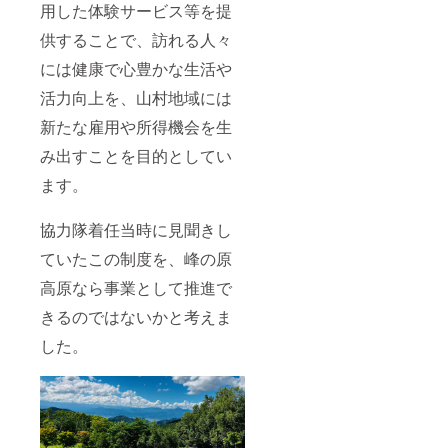
用した体験サービス等を提
ご自身
でご用
供することで、訪れる人々
意くだ
さい
には健康で心豊かな生活や
（登山
靴、防
活力向上を、山村地域には
寒具、
雨具、
新たな雇用や所得機会を生
昼食、
み出すことを目的としてい
行動
食、飲
ます。
料な
ど） ※
税込の
協力隊着任当時に見聞きし
価格で
す
ていたこの制度を、峰の原
※Forest
Baseま
高原なら事業として推進で
での交
通手段
きるのではないかと考えま
は各自
した。
でご手
配をお
願いい
たしま
す（送
迎等は
いたし