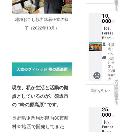
産）、
度以下
選
めご了
択
食塩 ・
で要冷
す
承くだ
る
内容
蔵 ・水
さい。
10,
量：約
分活
地域おこし協力隊着任式の様
4,000g
000
性：
円
× 1本 ・
0.95未
子（2022年10月）
【08.
保存方
満 ・賞
Forest
法：直
味期
Base ご
射日
限：お
宿泊プ
光、高
届けか
支援
ラン】
温多湿
ら約30
者：
・本プ
を避け
日 ■ 楠
7人
ランご
て常温
わいな
お届
支援で
で保存
りー
け予
１泊・
して下
定：
「ブ
１名様
2025
さい ・
ラック
年09
ご宿泊
水分活
レーベ
こ
月
(素泊ま
性：
の
ル ルー
リ
り)いた
0.87未
タ
ジュ」
現在、私が生活と活動の拠
ー
だけま
満 ・賞
ン
× １本
詳細を見る
を
す。複
味期
選
点としているのが、須坂市
通信販
択
数名で
限：お
す
売酒類
る
の宿泊
の ”峰の原高原” です。
届けか
小売業
25,
をご希
ら約60
免許を
望の場
000
日 ※税
有する
円
長野県企業局が県内30市町
合、人
込、送
楠わい
【09.
数分の
料込の
なりー
村42地区で開発してきた
Forest
口数を
価格で
株式会
Baseご
ご支援