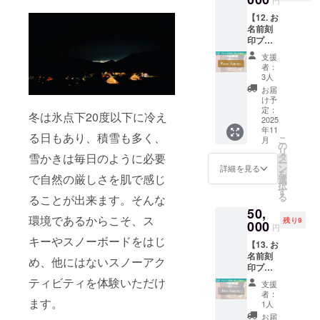
小売業
複数名
生ハム
を通じ
免許を
【12. お
での宿
工房見
てご案
有する
名前刻
泊・ガ
学（約
内いた
楠わい
印プ
イドを
30分）
しま
なりー
レート
ご希望
ー
す。 ・
支援
より
掲示(ブ
の場
「As
有効期
者：
2025年
ロン
合、人
Neco
3人
限：
10月中
ズ)】 ・
数分の
Ham 」
2025年
お届
に発送
ご支援
口数を
生ハム
け予
9月〜
予定で
者様の
ご支援
定：
(ジャン
2026年
冬は氷点下20度以下に冷え
す。日
お名前
2025
くださ
ボン) ス
8月末
時指定
年11
または
い。 ・
ライス
＜観光
る日もあり、積雪も多く、
こ
は承れ
月
ご所属
ご宿泊
の
（約
ガイド
リ
ません
の企
日とあ
タ
雪かきは毎日のように必要
20g）
詳細
ー
ので予
業・団
わせ
ン
ー
詳細を見る
（予
を
めご了
体名を
で自然の厳しさを肌で感じ
て、根
選
「楠わ
定）＞
択
承くだ
刻印し
子岳を
す
いな
13:00集
る
さい。
ることが出来ます。そんな
たスポ
何度も
りー」
合＆開
＜特定
50,
ンサー
登った
ワイン
始 ①サ
環境であるからこそ、ス
商取引
残り9
プレー
000
オー
１本 ・
ンセッ
円
法に関
ト（銅
ナー・
ご予約
トテラ
キーやスノーボードをはじ
する記
【13. お
色）
野澤と
方法：
ス
載＞ ●
名前刻
を、今
一緒に
ご支援
め、他にはないスノーアク
：
販売場
印プ
回のご
登りま
を確認
展望ス
の名称
レート
支援で
ティビティを体験いただけ
しょ
後、
ポット
支援
及び所
掲示(シ
設置す
う！※冬
CAMPF
者：
その１
在地：
ル
ます。
るペチ
季(12
1人
IREメッ
②大笹
楠わい
バー)】
カス
月〜4
セージ
お届
街道