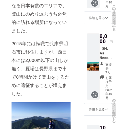
年10
称：非
白樺ま
なる日本有数のエリアで、
こ
月
加熱食
たはミ
の
リ
肉製品
ズナラ
タ
登山にのめり込むうち必然
ー
（スラ
（選択
ン
詳細を見る
を
イス）
的に訪れる場所になってい
可） ・
選
択
・原材
サイ
す
る
ました。
料名：
ズ：直
8,0
豚ウデ
径約
肉（国
00
10cm、
円
2015年には転職で兵庫県明
産）、
厚さ約
【04.
食塩 ・
5mm ■
石市に移住しますが、西日
As
内容
お礼の
Neco
量：50g
お手紙
本には2,000m以下の山しか
Ham 生
× 1パッ
※税込、
支援
ハム(パ
ク ・保
無く、夏場は長野県まで車
送料込
者：
レタ)ス
存方
の価格
7人
ライス
で8時間かけて登山をするた
法：10
です
お届
パック
度以下
け予
めに遠征することが増えま
(竹)】
で要冷
定：
・名
2025
蔵 ・水
した。
年10
称：非
分活
こ
月
加熱食
性：
の
リ
肉製品
0.95未
タ
ー
（スラ
満 ・賞
ン
詳細を見る
を
イス）
味期
選
択
・原材
限：お
す
る
料名：
届けか
10,
豚ウデ
ら約30