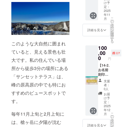
なりー
・ご支
トーブ
月)は積
け予
または
（土手
●代表者
援者様
のレン
定：
雪を伴
ご入力
道→供
または
のお名
2025
ガ部分
うため
のメー
養
通信販
年11
前また
に掲示
対象外
ルアド
塔）：
こ
月
売に関
はご所
しま
の
です。
レス等
歴史的
リ
する業
属の企
す。 ・
タ
・ご予
を通じ
背景の
ー
務の責
業・団
刻印を
ン
約方
詳細を見る
てご案
説明 ③
を
任者の
体名を
希望す
選
法：ご
内いた
ペン
択
氏名：
刻印し
るお名
す
支援を
しま
ション
る
島貫誠
たスポ
このような大自然に囲まれ
前をご
確認
す。 ・
村
也 ●事
100
ンサー
支援お
後、
有効期
ていると、見える景色も壮
業者の
プレー
,00
申込画
CAMPF
限：
残り7
：ペ
住所/所
ト（銀
面「備
0
IREメッ
2025年
ンショ
円
大です。私の住んでいる場
在地：
色）
考欄」
セージ
9月〜
ン村の
〒382-
を、今
【14-2.
にご入
または
2026年
所から徒歩3分の場所にある
説明 ④
0033長
回のご
お名前
力くだ
ご入力
8月末 ※
こもれ
野県須
支援で
刻印プ
さい。
のメー
「サンセットテラス」は、
税込の
び広
坂市大
設置す
レート
・プ
ルアド
価格で
場
支援
字亀倉
るペチ
掲示
峰の原高原の中でも特にお
レート
レス等
す ※20
者：
123-1 ●
カス
(ゴール
サイ
を通じ
0人
歳未満
：
事業者
すすめのビュースポットで
トーブ
ド)】 ・
ズ：約
てご案
の者に
お届
展望ス
の電話
のレン
ご支援
20cm ×
内いた
け予
よる飲
ポット
す。
番号：
ガ部分
者様の
5cm ・
定：
しま
酒は法
その２
026-
に掲示
お名前
2025
掲示期
す。 ・
令で禁
⑤山野
214-
年12
しま
または
間：
有効期
止され
草
毎年11月上旬と2月上旬に
こ
月
8568 ●
す。 ・
ご所属
2025年
の
限：
ていま
園
リ
酒類販
刻印を
の企
11月か
タ
2025年
は、槍ヶ岳に夕陽が沈む
す。
ー
売管理
希望す
業・団
ら本施
ン
9月〜
詳細を見る