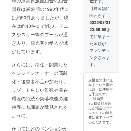
峰の原高原旅館組合の組合
式
です。
力くだ
を、今
案内し
準） 台
さい。
回のご
ます。
目標金額に
員数は最盛期の1990年代に
風・大
・プ
支援で
＜登山
雪・地
関わらず、
レート
設置す
は約90件ありましたが、現
ガイド
震など
サイ
るペチ
詳細
2025/08/31
の自然
ズ：約
カス
在は約40件まで減少。テニ
（予
災害発
23:59:59
ま
20cm ×
トーブ
定）＞
生時は
スやスキー等のブームが過
5cm ・
のレン
09:00
でに集まっ
安全を
掲示期
ガ部分
Forest
最優先
ぎ去り、観光客の受入が減
た金額が
間：
に掲示
Base集
とし、
2025年
しま
合
ファンディ
少しています。
中止ま
12月か
す。 ・
09:15
たは
ングされま
ら本施
刻印を
アイス
コース
設の営
希望す
ブレイ
さらには、移住・開業した
す。
変更の
業が継
るお名
ク&出発
可能性
続する
前をご
ペンションオーナーの高齢
09:30
があり
まで ※
支援お
根子岳
ます。
支援金の使い道
化・後継者不足が加わり、
税込の
申込画
登山口
中止の
集まった支援金
価格で
面「備
11:45
場合、
は以下に使用す
リゾートらしい景観や滞在
す
考欄」
根子岳
前日ま
る予定です。
※【14.
にご入
山頂
でに
環境の持続や集落機能の維
設備費
お名前
力くだ
12:00
メール
※目標金額を超
刻印プ
さい。
昼食
持等にも課題が散見される
で連絡
えた場合はプロ
レート
・プ
13:00
しま
ジェクトの運営
掲示
レート
ように。
下山開
す。 2.
費に充てさせて
(ゴール
サイ
始
参加条
いただきます。
ド)】と
ズ：約
14:30
件に関
かつてはどのペンションか
掲示期
20cm ×
根子岳
する注