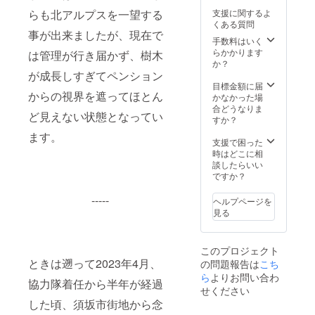
間が異
5cm ・
登山口
意点
支援に関するよ
らも北アルプスを一望する
なりま
掲示期
14:45
（健康
くある質問
す。予
間：
Forest
状態や
事が出来ましたが、現在で
めご了
2025年
手数料はいく
Base着
体力に
承くだ
11月か
らかかります
15:00
は管理が行き届かず、樹木
つい
さい。
ら本施
か？
チェッ
て） 高
設の営
が成長しすぎてペンション
クイン
低差の
業が継
目標金額に届
（宿泊
ある
続する
からの視界を遮ってほとん
かなかった場
の翌日
道、長
まで ※
合どうなりま
に登山
距離の
ど見えない状態となってい
税込の
すか？
する場
徒歩移
価格で
合は解
動があ
ます。
す
支援で困った
散） ＜
りま
時はどこに相
ご参加
す。体
談したらいい
にあ
力に自
ですか？
たって
信のな
の注意
い方は
事項＞
-----
ヘルプページを
ご相談
1. ツ
見る
くださ
アー実
い。 3.
施に関
服装及
する注
び持ち
このプロジェクト
意点
物につ
ときは遡って2023年4月、
の問題報告は
こち
（雨天
いて 散
ら
よりお問い合わ
決行・
策に適
協力隊着任から半年が経過
荒天中
せください
した服
止など
装・持
した頃、須坂市街地から念
の基
ち物を