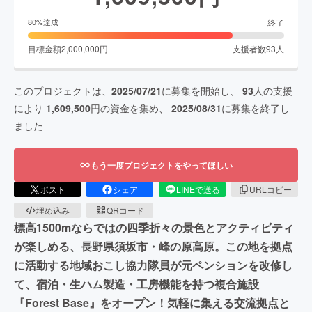
終了
80
%達成
目標金額
2,000,000
円
支援者数
93
人
このプロジェクトは、
2025/07/21
に募集を開始し、
93
人の支援
により
1,609,500
円の資金を集め、
2025/08/31
に募集を終了し
ました
もう一度プロジェクトをやってほしい
ポスト
シェア
LINEで送る
URLコピー
埋め込み
QRコード
標高1500mならではの四季折々の景色とアクティビティ
が楽しめる、長野県須坂市・峰の原高原。この地を拠点
に活動する地域おこし協力隊員が元ペンションを改修し
て、宿泊・生ハム製造・工房機能を持つ複合施設
『Forest Base』をオープン！気軽に集える交流拠点と