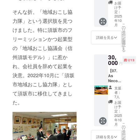
ト】 ■
法：10
10月中
お届
As
度以下
に発送
け予
そんな折、「地域おこし協
Neco
で要冷
定：
予定で
Ham 生
2025
蔵 ・水
す。日
力隊」という選択肢を見つ
年10
ハム(パ
分活
時指定
こ
月
レタ)ス
性：
の
は承れ
けました。特に須坂市のフ
リ
ライス
0.95未
タ
ません
ー
パック
満 ・賞
ン
ので予
詳細を見る
リーミッションかつ起業型
を
× ４
味期
選
めご了
択
パック
限：お
す
の「地域おこし協議会（信
承くだ
る
・名
届けか
さい。
30,
称：非
州須坂モデル）」に惹か
ら約30
残り13
加熱食
000
日 ※税
円
れ、会社員を辞めて起業を
肉製品
込、送
【07.
（スラ
料込の
決意。2022年10月に「須坂
As
イス）
価格で
Neco
・原材
す。 ※
市地域おこし協力隊」とし
Ham 生
料名：
クール
支援
ハム原
豚ウデ
便にて
者：
て須坂市に移住してきまし
木(パレ
肉（国
2025年
7人
タ)】 ・
産）、
た。
10月中
お届
名称：
食塩 ・
に発送
け予
乾燥食
内容
定：
予定で
肉製品
2025
量：50g
す。日
年10
・原材
× 4パッ
時指定
こ
月
料名：
ク ・保
の
は承れ
リ
豚ウデ
存方
タ
ません
ー
肉（国
法：10
ン
ので予
詳細を見る
を