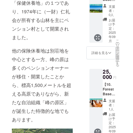
す。 ※
社
「保健休養地」の１つであ
宿泊＆
くださ
クール
（（通
支援
峰の原
い。 ・
便にて
知書文
者：
り、1974年に（一財）仁礼
高原観
ご予約
2025年
0人
書番
光ガイ
方法：
会が所有する山林を主にペ
10月中
号：長
お届
ド】 ・
ご支援
に発送
け予
野酒1-
本プラ
ンション村として開業され
を確認
定：
予定で
77）よ
ンご支
2025
後、
す。日
り直送
ました。
年09
援で１
CAMPF
時指定
しま
こ
月
名様の
IREメッ
の
は承れ
す。 品
リ
１泊ご
セージ
タ
ません
目：果
他の保険休養地は別荘地を
ー
宿泊(素
または
ン
ので予
詳細を見る
実酒 原
を
泊まり)
ご入力
選
めご了
材料
中心とする一方、峰の原は
択
および
のメー
す
承くだ
名：ぶ
る
ガイド
ルアド
さい。
多くのペンションオーナー
どう(日
25,
を承り
レス等
本産)/酸
ます。
000
が移住・開業したことか
を通じ
化防止
円
複数名
てご案
剤(亜硫
【10.
ら、標高1,500メートルを超
での宿
内いた
酸塩) ア
Forest
泊・ガ
しま
ルコー
える高原でありながら、新
Baseご
イドを
す。 ・
ル分：
宿泊＆
ご希望
有効期
11％ 内
支援
たな自治組織「峰の原区」
生ハ
の場
限：
者：
容量：
ム・地
合、人
2025年
1人
が誕生した特徴的な地でも
750ml
元ワイ
数分の
9月〜
お届
保存方
ン付】
口数を
2026年
け予
あります。
法：冷
・本プ
ご支援
定：
8月末 ※
暗所に
ランご
2025
くださ
税込の
て保存
年09
支援で
い。 ・
価格で