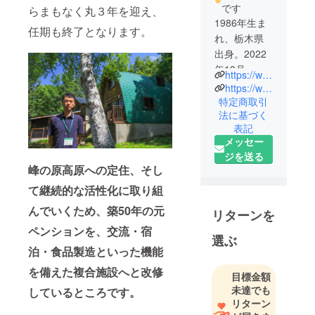
です
らまもなく丸３年を迎え、
1986年生ま
任期も終了となります。
れ、栃木県
出身。2022
年10月、須
https://www.instagram.com/nozaken0710/
坂市へ移住
https://www.facebook.com/kenta.nozawa/
し地域おこ
特定商取引
法に基づく
し協力隊に
表記
着任後、峰
メッセー
の原高原を
ジを送る
拠点に活
峰の原高原への定住、そし
動。活動過
て継続的な活性化に取り組
疎集落の活
性化のため
んでいくため、築50年の元
リターンを
に必要な人
ペンションを、交流・宿
選ぶ
材の発掘や
泊・食品製造といった機能
育成、森を
使ったプロ
を備えた複合施設へと改修
目標金額
グラムや商
未達でも
しているところです。
品の開発な
リターン