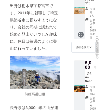
プラ
の価格
出身は栃木県宇都宮市で
ン】 挑
です
支援
戦を全
す。2011年に就職して埼玉
者：
力で応
3人
援して
県熊谷市に暮らすようにな
お届
くださ
け予
り、会社の同期に誘われて
る方向
定：
けのプ
2025
始めた登山がいつしか趣味
年11
ランで
こ
月
す。御
の
に。休日は毎週のように登
リ
礼とし
タ
ー
てコー
ン
詳細を見る
山に行っていました。
を
スター
選
択
とサン
す
る
クスレ
5,0
ターを
峰の原
00
円
よりお
【03.
届けし
As
ます。
Neco
■ 峰の
Ham 生
原高原
支援
ハム(パ
の間伐
者：
レタ)ス
材で
前穂高岳山頂
15人
ライス
作った
お届
パック
コース
け予
(梅)】
ター ・
定：
長野県は3,000m級の山が連
・名
2025
素材：