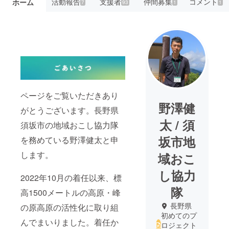
活動報告
支援者
仲間募集
コメント
ホーム
7
93
1
1
ページをご覧いただきあり
野澤健
がとうございます。長野県
太 / 須
須坂市の地域おこし協力隊
坂市地
を務めている野澤健太と申
します。
域おこ
し協力
2022年10月の着任以来、標
隊
高1500メートルの高原・峰
長野県
の原高原の活性化に取り組
初めてのプ
んでまいりました。着任か
ロジェクト