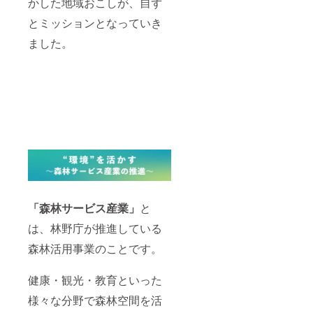
かした地域おこしが、自ず
意点
（健康
とミッションとなっていき
状態や
体力に
ました。
つい
て） 高
低差の
ある
道、長
距離の
徒歩移
動があ
りま
す。体
力に自
信のな
い方は
ご相談
「森林サービス産業」
と
くださ
い。 3.
は、林野庁が推進している
服装及
び持ち
森林活用事業のことです。
物につ
いて 散
策に適
健康・観光・教育といった
した服
装・持
様々な分野で森林空間を活
ち物を