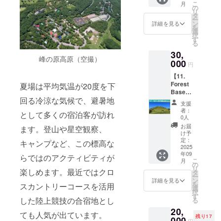
※20歳未
こ
月
１名様
ガイド
の
す
満の者
リ
の１泊
は通年
タ
による
ー
ご宿泊
対応可
ン
詳細を見る
飲酒は
を
(素泊ま
能で
選
法令で
択
り)を承
す。春
す
禁止さ
る
りま
夏秋
れてい
30,
す。複
冬、季
ます。
峰の原高原（空撮）
数名で
000
節に応
円
20歳未
の宿泊
じた峰
満の方
【11.
をご希
の原高
はこの
Forest
望の場
夏場は平均気温が20度を下
原の見
リター
Base宿
合、人
どころ
ンを選
回る冷涼な気候で、避暑地
泊＆一
数分の
をご案
支援
択でき
緒に根
口数を
内しま
者：
ません
として多くの宿泊客が訪れ
子岳登
ご支援
す。 ・
0人
※税込、
山プラ
くださ
ご予約
お届
ます。登山や星空観察、
送料込
ン】 ・
い。な
方法：
け予
の価格
本プラ
お、ご
定：
ご支援
キャンプなど、この標高な
です ※
ンご支
2025
宿泊時
を確認
生ハム
年09
援で１
に下記
らではのアクティビティが
後、
は起案
こ
月
名様の
サービ
の
CAMPF
者より
リ
１泊ご
楽しめます。最近ではクロ
スをご
タ
IREメッ
クール
ー
宿泊(素
提供し
ン
セージ
詳細を見る
便に
を
スカントリーコースを活用
泊まり)
ます。
選
または
て、ワ
択
および
ー
す
ご入力
インは
した陸上競技の合宿地とし
る
ガイド
「As
のメー
通信販
20,
を承り
Neco
ルアド
ても人気が出ています。
売酒類
残り17
ます。
000
Ham」
レス等
円