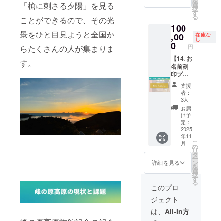
を
研修受
るお名
体名を
設の営
「槍に刺さる夕陽」を見る
選
2026年
：
択
講年月
前をご
刻印し
業が継
す
8月末
植物の
る
日：令
ことができるので、その光
支援お
たスポ
続する
＜登山
観察 16
和5年4
100
申込画
ンサー
まで ※
プラン
時終了
景をひと目見ようと全国か
月25日
面「備
プレー
,00
税込の
在庫な
詳細
（宿泊
し
●次回研
考欄」
ト（金
価格で
0
（予
施設
円
らたくさんの人が集まりま
修の受
にご入
色）
す
定）＞
Forest
講期
力くだ
を、今
【14. お
根子岳
す。
Base
限：令
さい。
回のご
名前刻
へは往
着） ※
和8年4
・プ
支援で
印プ
復約4時
ガイド
月24日
レート
設置す
レート
間、標
時間は3
支援
●研修実
サイ
るペチ
掲示
高差約
者：
時間程
施団体
ズ：約
カス
(ゴール
700m、
3人
度とな
名：長
20cm ×
トーブ
ド)】 ・
往復約
お届
りま
野県小
5cm ・
のレン
ご支援
9.0km
け予
す。 ＜
売酒販
掲示期
ガ部分
者様の
定：
です。
ご参加
組合連
間：
に掲示
お名前
2025
登山前
にあ
合会
年11
2025年
しま
または
に登山
たって
こ
月
11月か
す。 ・
ご所属
の
におけ
＞ 1. ツ
リ
ら本施
刻印を
の企
タ
る注意
アー実
ー
設の営
希望す
業・団
ン
点や登
詳細を見る
施に関
を
業が継
るお名
体名を
選
山中の
する注
択
続する
前をご
刻印し
す
アドバ
意点
る
まで ※
支援お
たスポ
イス、
このプロ
（雨天
税込の
申込画
ンサー
根子岳
決行・
ジェクト
価格で
面「備
プレー
の見ど
荒天中
す
考欄」
ト（金
ころな
は、
All-In方
止など
にご入
色）
どをご
の基