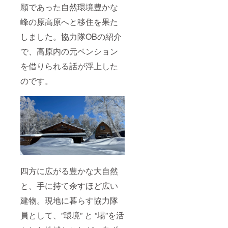
準） 台
願であった自然環境豊かな
ご自身
風・大
でご用
峰の原高原へと移住を果た
雪・地
意くだ
震など
さい
しました。協力隊OBの紹介
の自然
（歩き
災害発
やすい
で、高原内の元ペンション
生時は
靴、防
安全を
寒具、
を借りられる話が浮上した
最優先
雨具な
とし、
のです。
ど） ※
中止ま
税込の
たは
価格で
コース
す
変更の
※Forest
可能性
Baseま
があり
での交
ます。
通手段
中止の
は各自
場合、
でご手
前日ま
配をお
でに
四方に広がる豊かな大自然
願いい
メール
たしま
と、手に持て余すほど広い
で連絡
す（送
しま
迎等は
建物。現地に暮らす協力隊
す。 2.
いたし
参加条
ませ
員として、”環境” と ”場”を活
件に関
ん）
する注