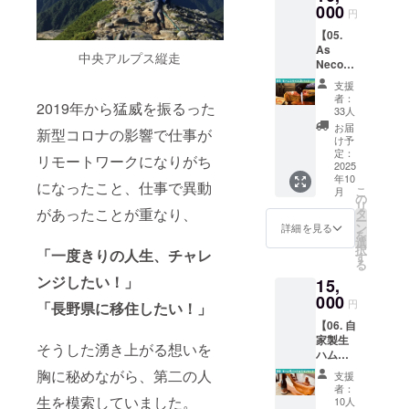
肉（国
000
日 ※税
円
産）、
込、送
【05.
食塩 ・
料込の
As
内容
価格で
中央アルプス縦走
Neco
量：50g
す。 ※
Ham 生
× 2パッ
クール
支援
ハム(パ
ク ・保
便にて
者：
2019年から猛威を振るった
レタ)ス
存方
2025年
33人
ライス
法：10
10月中
お届
新型コロナの影響で仕事が
パック
度以下
に発送
け予
(松)】
で要冷
定：
予定で
リモートワークになりがち
・名
2025
蔵 ・水
す。日
年10
称：非
分活
時指定
になったこと、仕事で異動
こ
月
加熱食
性：
の
は承れ
リ
肉製品
0.95未
があったことが重なり、
タ
ません
ー
（スラ
満 ・賞
ン
ので予
詳細を見る
を
イス）
味期
選
めご了
択
「一度きりの人生、チャレ
・原材
限：お
す
承くだ
る
料名：
届けか
さい。
ンジしたい！」
15,
豚ウデ
ら約30
肉（国
000
日 ※税
円
「長野県に移住したい！」
産）、
込、送
【06. 自
食塩 ・
料込の
家製生
内容
価格で
そうした湧き上がる想いを
ハム＆
量：50g
す。 ※
地元ワ
× 3パッ
クール
胸に秘めながら、第二の人
支援
イン
ク ・保
便にて
者：
セッ
存方
生を模索していました。
2025年
10人