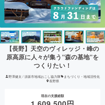
【長野】天空のヴィレッジ・峰の
原高原に人々が集う”森の基地”を
つくりたい！
野澤健太 / 須坂市地域おこし協力隊
まちづくり・地域活性化
長野県
現在の支援総額
1,609,500
円