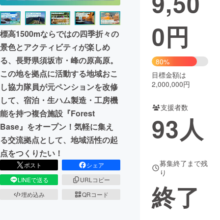
9,50
まちづくり・地域活性化
0
円
標高1500mならではの四季折々の
景色とアクティビティが楽しめ
CAMPFIRE for Social Good
CAMPFIRE Creation
る、長野県須坂市・峰の原高原。
80%
CAMPFIREふるさと納税
machi-ya
コミュニティ
この地を拠点に活動する地域おこ
目標金額は
2,000,000円
し協力隊員が元ペンションを改修
して、宿泊・生ハム製造・工房機
支援者数
能を持つ複合施設『Forest
93
人
Base』をオープン！気軽に集え
る交流拠点として、地域活性の起
点をつくりたい！
募集終了まで残
ポスト
シェア
り
LINEで送る
URLコピー
終了
埋め込み
QRコード