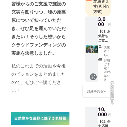
が届きま
どを目指す
皆様からのご支援で施設の
す
(All-in
「森林サー
方式)
充実を図りつつ、峰の原高
ビス産業」
3,0
の推進やそ
原について知っていただ
00
円
のモデルづ
き、ぜひ足を運んでいただ
【01. お
くりを担
気持ち
きたい！そうした想いから
当。2024年
ご支
クラウドファンディングの
10月
援】 挑
支援
戦を応
「Minenohar
者：
実施を決意しました。
援して
4人
a Crafts」を
くださ
お届
開業。峰の
る方向
け予
私のこれまでの活動や今後
けのプ
定：
原高原に新
ランで
2025
のビジョンをまとめました
拠点「Forest
年10
す。御
こ
月
礼とし
ので、ぜひご一読くださ
base」を設
の
リ
て心を
タ
け、様々な
ー
い！
込めた
ン
詳細を見る
を
プロジェク
サンク
選
択
スレ
す
トを企画
る
ターを
中。
10,
お届け
しま
000
円
す。 ※
【02. 全
税込、
力応援
送料込