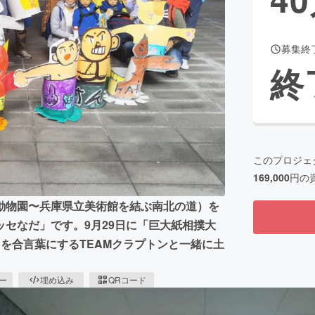
募集終
CAMPFIRE for Social Good
CAMPFIRE Creation
終
CAMPFIREふるさと納税
machi-ya
コミュニティ
このプロジェ
169,000
円の
動物園〜兵庫県立美術館を結ぶ南北の道）を
セなだ」です。9月29日に「巨大紙相撲大
を合言葉にするTEAMクラプトンと一緒に土
ピー
埋め込み
QRコード