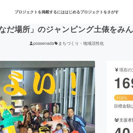
プロジェクトを掲載するには
はじめる
プロジェクトをさがす
なだ場所」のジャンピング土俵をみ
possenada
まちづくり・地域活性化
注目のリターン
注目の新着プロジェクト
募集終了が近いプロジェクト
も
現在の
音楽
舞台・パフォーマンス
16
ゲーム・サービス開発
フード・飲食店
112%
書籍・雑誌出版
アニメ・漫画
目標金額は1
支援者
チャレンジ
ビューティー・ヘルスケ
40