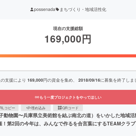
possenada
まちづくり・地域活性化
現在の支援総額
169,000
円
人の支援により
169,000
円の資金を集め、
2018/09/16
に募集を終了しま
もう一度プロジェクトをやってほしい
RLコピー
埋め込み
QRコード
子動物園〜兵庫県立美術館を結ぶ南北の道）をいかした地域活
催！第2回の今年は、みんなで作るを合言葉にするTEAMクラ