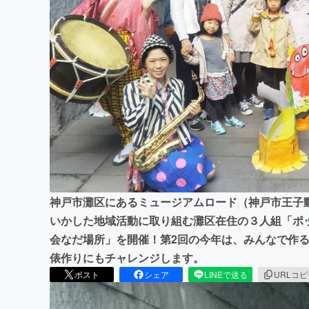
まちづくり・地域活性化
神戸市灘区にあるミュージアムロード（神戸市王子
いかした地域活動に取り組む灘区在住の３人組「ポッ
会なだ場所」を開催！第2回の今年は、みんなで作る
俵作りにもチャレンジします。
ポスト
シェア
LINEで送る
URLコ