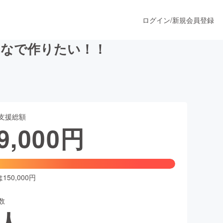
ログイン
/
新規会員登録
んなで作りたい！！
うすぐ公開されます
支援総額
プロダクト
9,000
円
ファッション
スポーツ
50,000円
数
ア
ソーシャルグッド
人