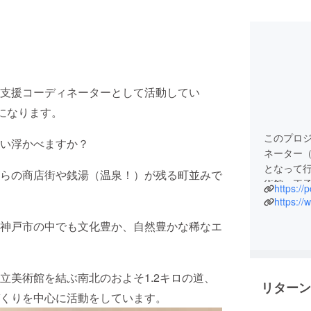
支援コーディネーターとして活動してい
になります。
このプロジ
い浮かべますか？
ネーター
となって
らの商店街や銭湯（温泉！）が残る町並みで
術館〜王
https://
を、地域
https:/
ます。
神戸市の中でも文化豊か、自然豊かな稀なエ
※「ポッ
立美術館を結ぶ南北のおよそ1.2キロの道、
リターン
くりを中心に活動をしています。