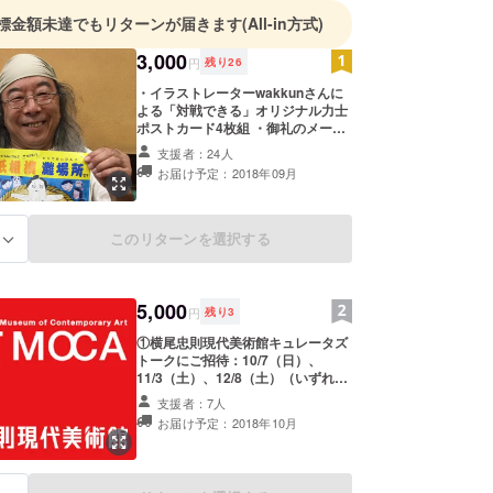
標金額未達でもリターンが届きます
(All-in方式)
3,000
円
残り
26
・イラストレーターwakkunさんに
よる「対戦できる」オリジナル力士
ポストカード4枚組 ・御礼のメール
をお送りします
支援者：24人
お届け予定：2018年09月
このリターンを選択する
る
5,000
円
残り
3
①横尾忠則現代美術館キュレータズ
トークにご招待：10/7（日）、
11/3（土）、12/8（土）（いずれも
１４：００開始）のいずれかのキュ
支援者：7人
レータズトークにご招待し、そのま
お届け予定：2018年10月
ま、展示室をご覧いただけます ②横
尾忠則現代美術館オリジナル絵葉書
２枚をオリジナルクリアーファイル
に入れてプレゼント ※協力 横尾忠