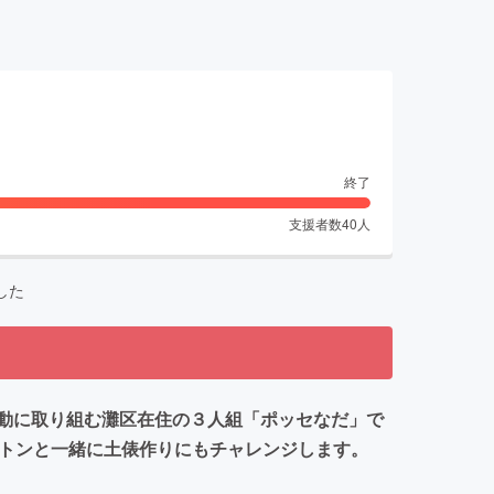
終了
支援者数
40
人
した
動に取り組む灘区在住の３人組「ポッセなだ」で
プトンと一緒に土俵作りにもチャレンジします。