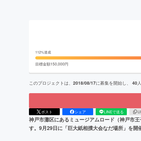
112
%達成
目標金額
150,000
円
このプロジェクトは、
2018/08/17
に募集を開始し、
40
ポスト
シェア
LINEで送る
U
神戸市灘区にあるミュージアムロード（神戸市王
す。9月29日に「巨大紙相撲大会なだ場所」を開