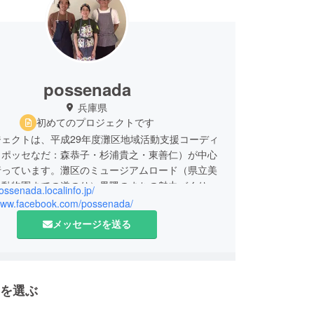
possenada
兵庫県
初めてのプロジェクトです
ェクトは、平成29年度灘区地域活動支援コーディ
（ポッセなだ：森恭子・杉浦貴之・東善仁）が中心
行っています。灘区のミュージアムロード（県立美
子動物園までの道のり）界隈のまちの魅力づくり
possenada.localinfo.jp/
の自治会、婦人会、商店、学生等と一緒に行ってい
/www.facebook.com/possenada/
メッセージを送る
セ」とは「仲間」という意味
を選ぶ