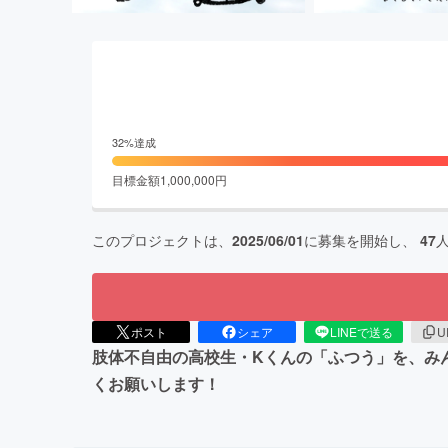
32
%達成
目標金額
1,000,000
円
このプロジェクトは、
2025/06/01
に募集を開始し、
47
ポスト
シェア
LINEで送る
U
肢体不自由の高校生・Kくんの「ふつう」を、み
くお願いします！