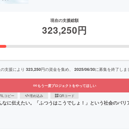
現在の支援総額
323,250
円
人の支援により
323,250
円の資金を集め、
2025/06/30
に募集を終了しま
もう一度プロジェクトをやってほしい
RLコピー
埋め込み
QRコード
んなに伝えたい。「ふつうはこうでしょ！」という社会のバリ