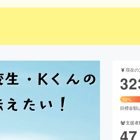
CAMPFIRE for Social Good
CAMPFIRE Creation
CAMPFIREふるさと納税
machi-ya
コミュニティ
現在の
32
32%
目標金額は1
支援者
47