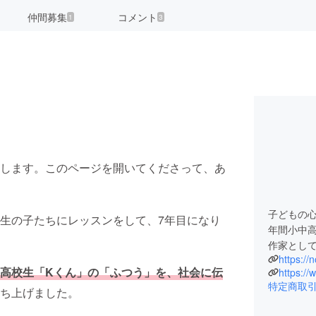
仲間募集
コメント
1
3
します。このページを開いてくださって、あ
子どもの
生の子たちにレッスンをして、7年目になり
年間小中
作家とし
https:/
高校生
「Kくん」の「ふつう」を、社会に伝
https:/
特定商取
ち上げました。