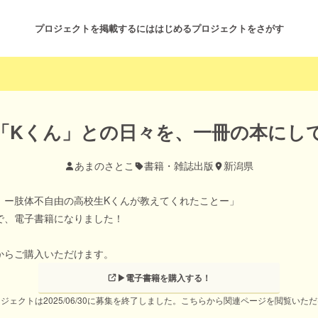
プロジェクトを掲載するには
はじめる
プロジェクトをさがす
注目のリターン
注目の新着プロジェクト
募集終了が近いプロジェクト
も
「Kくん」との日々を、一冊の本にし
あまのさとこ
書籍・雑誌出版
新潟県
音楽
舞台・パフォーマンス
。ー肢体不自由の高校生Kくんが教えてくれたことー」
ゲーム・サービス開発
フード・飲食店
で、電子書籍になりました！
書籍・雑誌出版
アニメ・漫画
からご購入いただけます。
▶電子書籍を購入する！
チャレンジ
ビューティー・ヘルスケ
ジェクトは2025/06/30に募集を終了しました。こちらから関連ページを閲覧いた