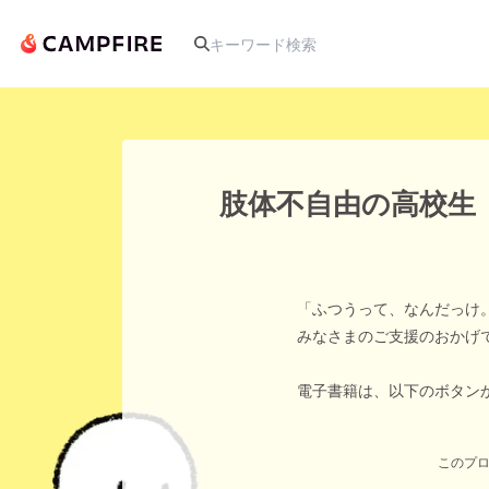
人気のプロジェクト
肢体不自由の高校生
アート・写真
「ふつうって、なんだっけ
テクノロジー・ガジェット
みなさまのご支援のおかげ
映像・映画
電子書籍は、以下のボタン
ビジネス・起業
このプロ