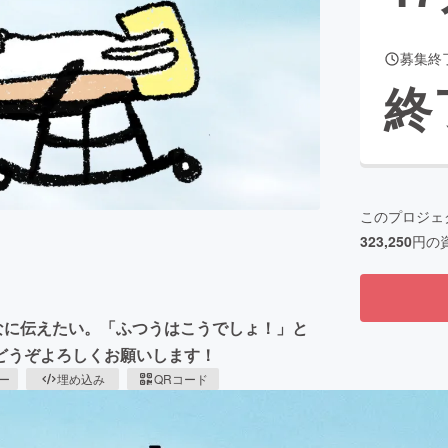
募集終
終
このプロジェ
323,250
円の
なに伝えたい。「ふつうはこうでしょ！」と
どうぞよろしくお願いします！
ピー
埋め込み
QRコード