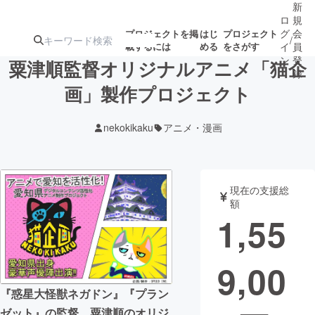
新
ロ
規
グ
会
プロジェクトを掲
はじ
プロジェクト
/
載するには
める
をさがす
イ
員
ン
登
粟津順監督オリジナルアニメ「猫企
録
画」製作プロジェクト
人気のプロ
注目のリ
注目の新着プロ
募集終了が近いプ
もうすぐ公開
nekokikaku
アニメ・漫画
ジェクト
ターン
ジェクト
ロジェクト
されます
アート・写真
音楽
現在の支援総
額
1,55
テクノロジー・ガジェット
ゲーム・サ
9,00
映像・映画
書籍・雑誌
『惑星大怪獣ネガドン』『プラン
ビジネス・起業
チャレンジ
ゼット』の監督、粟津順のオリジ