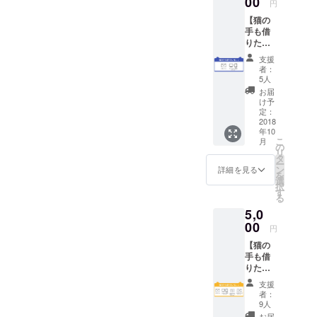
00
円
【猫の
手も借
りたいB
コー
支援
ス】 ・
者：
お礼
5人
メール
お届
・オリ
け予
ジナル
定：
壁紙＆
2018
年10
オリジ
こ
月
ナルス
の
リ
マホ待
タ
ー
受 ※上
ン
詳細を見る
を
記、
選
択
メール
す
る
にてお
5,0
送りさ
せてい
00
円
ただき
【猫の
ます。
手も借
りたいC
コー
支援
ス】 ・
者：
お礼
9人
メール
お届