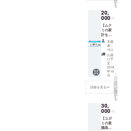
択
場す
す
る
る、ム
20,
クミの
ネーム
000
円
原稿4
【ムク
ページ
ミの家
・制作
計を支
ブログ
える
or制作
支援
コー
状況報
者：
ス】 ・
告メー
10人
お礼
ルPDF
お届
メール
※上記、
け予
・オリ
メール
定：
ジナル
2018
にてお
年10
壁紙＆
送りさ
こ
月
オリジ
せてい
の
リ
ナルス
ただき
タ
ー
マホ待
ます。
ン
詳細を見る
を
受 ・作
・オリ
選
択
中に登
ジナル
す
る
場す
ステッ
30,
る、ム
カー ・
クミの
000
缶バッ
円
ネーム
チ（主
【ユガ
原稿4
要5キャ
ミの意
ページ
ラセッ
識高い
・制作
ト）