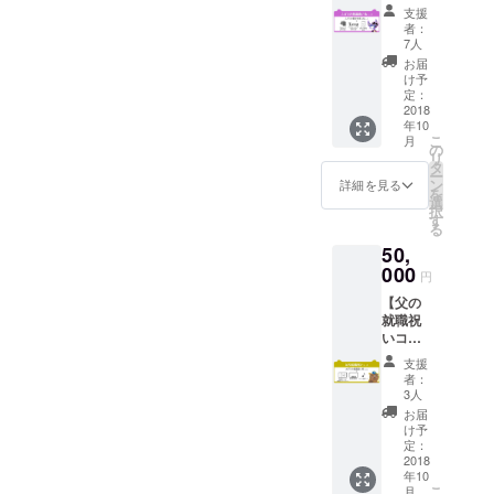
系コー
ブログ
支援
ス】 ・
or制作
者：
お礼
状況報
7人
メール
告メー
お届
・オリ
ルPDF
け予
ジナル
※上記、
定：
壁紙＆
2018
メール
年10
オリジ
にてお
こ
月
ナルス
送りさ
の
リ
マホ待
せてい
タ
ー
受 ・作
ただき
ン
詳細を見る
を
中に登
ます。
選
択
場す
・公式
す
る
る、ム
サイト
50,
クミの
にお名
ネーム
000
前掲載
円
原稿4
（任
【父の
ページ
意） ・
就職祝
・制作
エンド
いコー
ブログ
ロール
ス】 ・
or制作
にお名
支援
お礼
状況報
前掲載
者：
メール
告メー
（任
3人
・オリ
ルPDF
意） ・
お届
ジナル
※上記、
オリジ
け予
壁紙＆
メール
定：
ナルス
オリジ
2018
にてお
テッ
年10
ナルス
送りさ
カー ・
こ
月