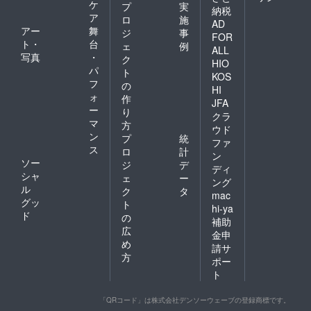
ケ
プ
実
納税
ア
ロ
施
AD
アー
舞
ジ
事
FOR
ト・
台
ェ
例
ALL
写真
・
ク
HIO
パ
ト
KOS
フ
の
HI
ォ
作
JFA
ー
り
クラ
マ
方
ウド
ン
プ
統
ファ
ス
ロ
計
ン
ソー
ジ
デ
ディ
シャ
ェ
ー
ング
ル
ク
タ
mac
グッ
ト
hi-ya
ド
の
補助
広
金申
め
請サ
方
ポー
ト
「QRコード」は株式会社デンソーウェーブの登録商標です。