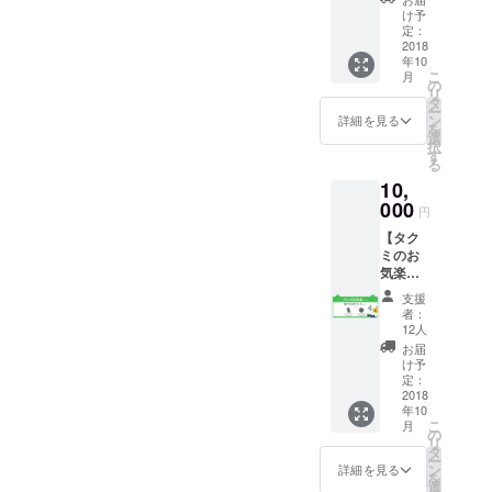
・オリ
け予
ジナル
定：
壁紙＆
2018
年10
オリジ
こ
月
ナルス
の
リ
マホ待
タ
ー
受 ・作
ン
詳細を見る
を
中に登
選
択
場す
す
る
る、ム
10,
クミの
ネーム
000
円
原稿4
【タク
ページ
ミのお
・制作
気楽
ブログ
コー
or制作
支援
ス】 ・
状況報
者：
お礼
告メー
12人
メール
ルPDF
お届
・オリ
※上記、
け予
ジナル
メール
定：
壁紙＆
2018
にてお
年10
オリジ
送りさ
こ
月
ナルス
せてい
の
リ
マホ待
ただき
タ
ー
受 ・作
ます。
ン
詳細を見る
を
中に登
選