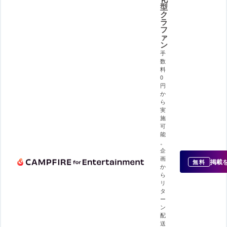
型
ク
ラ
フ
ァ
ン
手
数
料
0
円
か
ら
実
施
可
能
。
企
画
掲載
無料
か
ら
リ
タ
ー
ン
配
送