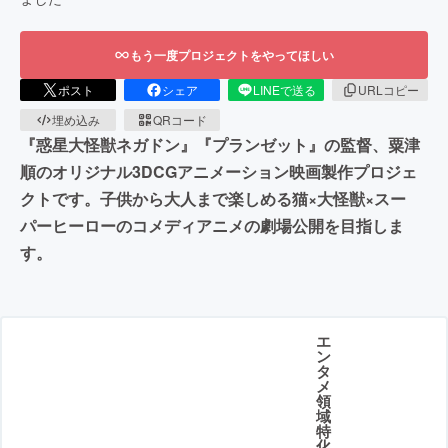
もう一度プロジェクトをやってほしい
ポスト
シェア
LINEで送る
URLコピー
埋め込み
QRコード
『惑星大怪獣ネガドン』『プランゼット』の監督、粟津
順のオリジナル3DCGアニメーション映画製作プロジェ
クトです。子供から大人まで楽しめる猫×大怪獣×スー
パーヒーローのコメディアニメの劇場公開を目指しま
す。
エ
ン
タ
メ
領
域
特
化