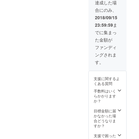
ラ他）
（任
はOBJ
達成した場
・アク
意） ・
形式に
合にのみ、
リル
オリジ
なりま
キーホ
ナルス
す。
2018/09/15
ルダー
テッ
23:59:59
ま
主要5
カー ・
キャラ
缶バッ
でに集まっ
セット
チ（主
た金額が
・キャ
要5キャ
ラク
ラセッ
ファンディ
ターの
ト） ・
ングされま
草稿、
猫企画
決定稿
社章ピ
す。
の資料
ンバッ
・サン
チ ・ク
トラ音
リア
支援に関するよ
源デー
ファイ
くある質問
タ ・
ル10枚
《粟津
セット
手数料はいく
監督の
（主要
らかかります
サイン
５キャ
か？
入り》
ラ、集
お好き
合、サ
目標金額に届
なシー
ブキャ
かなかった場
ンの高
ラ他）
合どうなりま
解像度
・アク
すか？
レンダ
リル
リング
キーホ
支援で困った