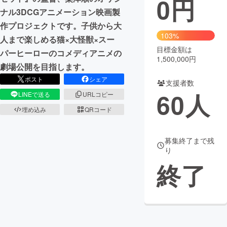
0
円
ナル3DCGアニメーション映画製
まちづくり・地域活性化
作プロジェクトです。子供から大
103%
人まで楽しめる猫×大怪獣×スー
目標金額は
CAMPFIRE for Social Good
CAMPFIRE Creation
パーヒーローのコメディアニメの
1,500,000円
CAMPFIREふるさと納税
machi-ya
コミュニティ
劇場公開を目指します。
ポスト
シェア
支援者数
60
人
LINEで送る
URLコピー
埋め込み
QRコード
募集終了まで残
り
終了