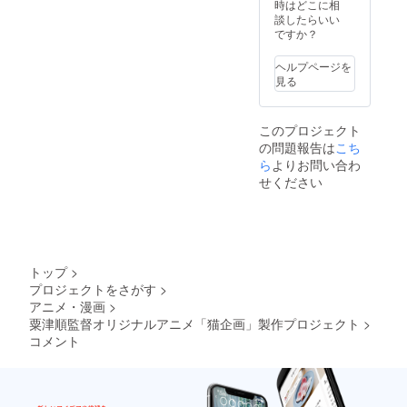
画像 ・
ルダー
時はどこに相
試写会
主要5
談したらいい
招待状
キャラ
ですか？
※愛知県
セット
某所に
・キャ
ヘルプページを
て10月
ラク
見る
頃を予
ターの
定して
草稿、
おりま
決定稿
このプロジェクト
す。
の資料
の問題報告は
こち
・サン
トラ音
ら
よりお問い合わ
源デー
せください
タ ・
《粟津
監督の
サイン
入り》
お好き
トップ
>
なシー
プロジェクトをさがす
>
ンの高
アニメ・漫画
>
解像度
レンダ
粟津順監督オリジナルアニメ「猫企画」製作プロジェクト
>
リング
コメント
画像 ・
試写会
招待状
・監督