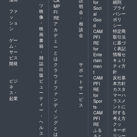
CA
説
細則
for
ツ
MP
明
プライ
Soci
ファ
映
FI
会
バシー
al
ッ
像
RE
・
ポリ
Goo
ショ
・
ア
相
シー
d
ン
映
カ
談
特定商
CAM
画
デ
会
取引法
PFI
ゲー
書
ミ
に基づ
RE
ム・
籍
ー
く表記
for
サー
・
と
情報セ
Ente
ビス
雑
は
キュリ
rtain
開発
誌
ク
サ
ティ方
men
出
ラ
ポ
針
t
版
ウ
ー
反社基
CAM
ビジ
ビ
ド
ト
本方針
PFI
ネ
ュ
フ
サ
カスタ
RE
ス・
ー
ァ
ー
マーハ
for
起業
テ
ン
ビ
ラスメ
Spor
ィ
デ
ス
ントに
ts
ー
ィ
対する
CAM
・
ン
考え方
PFI
ヘ
グ
クッ
RE
ル
と
キーポ
ふる
ス
は
リシー
さと