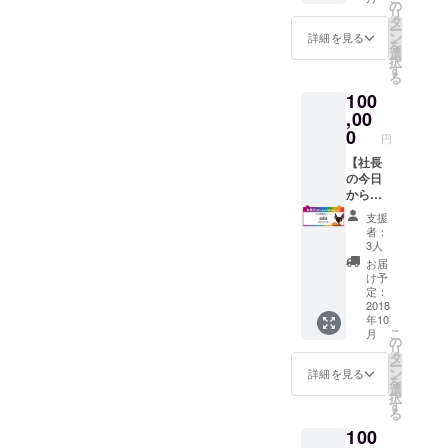
マホ待
せてい
の
缶バッ
リ
受 ・作
ただき
タ
チ（主
ー
中に登
ます。
ン
要5キャ
詳細を見る
を
場す
・公式
選
ラセッ
択
る、ム
サイト
す
ト） ・
る
クミの
にお名
猫企画
100
ネーム
前掲載
社章ピ
原稿4
,00
（任
ンバッ
ページ
意） ・
0
チ
円
・制作
エンド
ブログ
【社長
ロール
or制作
の今日
にお名
状況報
からあ
前掲載
告メー
なたも
（任
支援
ルPDF
優秀社
意） ・
者：
※上記、
員コー
オリジ
3人
メール
ス】 ・
ナルス
お届
にてお
お礼
テッ
け予
送りさ
メール
カー ・
定：
せてい
・オリ
2018
缶バッ
年10
ただき
ジナル
チ（主
こ
月
ます。
壁紙＆
要5キャ
の
リ
・公式
オリジ
ラセッ
タ
ー
サイト
ナルス
ト） ・
ン
詳細を見る
を
にお名
マホ待
猫企画
選
択
前掲載
受 ・作
社章ピ
す
る
（任
中に登
ンバッ
100
意） ・
場す
チ ・ク