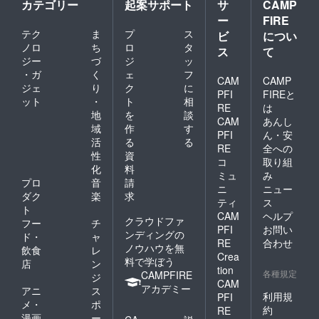
カテゴリー
起案サポート
サ
CAMP
ー
FIRE
テク
ま
プ
ス
ビ
につい
ノロ
ち
ロ
タ
ス
て
ジー
づ
ジ
ッ
・ガ
く
ェ
フ
CAM
CAMP
ジェ
り
ク
に
PFI
FIREと
ット
・
ト
相
RE
は
地
を
談
CAM
あんし
域
作
す
PFI
ん・安
活
る
る
RE
全への
性
資
コ
取り組
化
料
ミュ
み
プロ
音
請
ニ
ニュー
ダク
楽
求
ティ
ス
ト
CAM
ヘルプ
クラウドファ
フー
チ
PFI
お問い
ンディングの
ド・
ャ
RE
合わせ
ノウハウを無
飲食
レ
Crea
料で学ぼう
店
ン
tion
各種規定
CAMPFIRE
ジ
CAM
アカデミー
アニ
ス
利用規
PFI
メ・
ポ
約
RE
漫画
ー