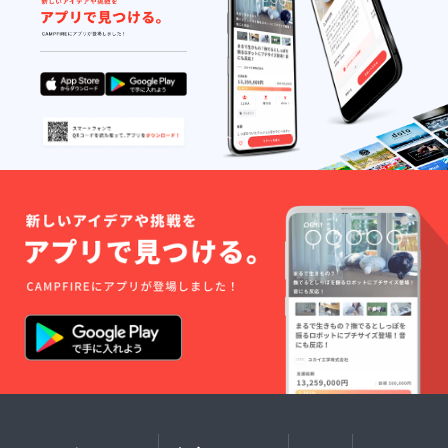
及びス
タッフ
との食
事会／
手渡し
特典あ
り ※愛
知県某
所にて
10月頃
を予定
してお
りま
す。