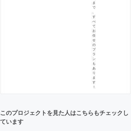
ま
で
、
す
べ
て
お
任
せ
の
プ
ラ
ン
も
あ
り
ま
す
！
このプロジェクトを見た人はこちらもチェックし
ています