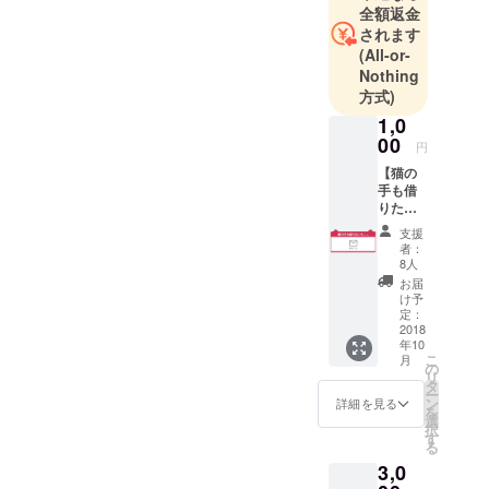
全額返金
されます
(All-or-
Nothing
方式)
1,0
00
円
【猫の
手も借
りたいA
コー
支援
ス】 ・
者：
お礼
8人
メール
お届
け予
定：
2018
年10
こ
月
の
リ
タ
ー
ン
詳細を見る
を
選
択
す
る
3,0