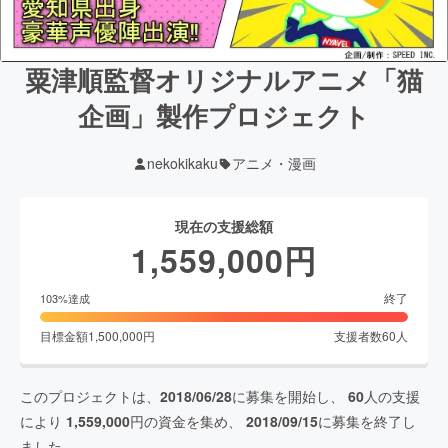
粟津順監督オリジナルアニメ「猫
企画」製作プロジェクト
nekokikaku
アニメ・漫画
現在の支援総額
1,559,000
円
終了
103
%達成
目標金額
1,500,000
円
支援者数
60
人
このプロジェクトは、
2018/06/28
に募集を開始し、
60
人の支援
により
1,559,000
円の資金を集め、
2018/09/15
に募集を終了し
ました