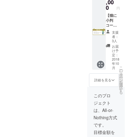
エンド
る、ム
,00
リア
ロール
クミの
ファイ
0
円
にお名
ネーム
ル10枚
前掲載
原稿4
【猫に
セット
（任
ページ
小判
（主要
意） ・
・制作
コー
５キャ
オリジ
ブログ
ス】 モ
ラ、集
支援
ナルス
or制作
デリン
合、サ
者：
テッ
状況報
グデー
ブキャ
3人
カー ・
告メー
タセッ
ラ他）
お届
缶バッ
ルPDF
ト《主
・アク
け予
チ（主
※上記、
要5キャ
リル
定：
要5キャ
メール
ラ（タ
2018
キーホ
年10
ラセッ
にてお
クミ、
ルダー
こ
月
ト） ・
送りさ
ムク
主要5
の
リ
猫企画
せてい
ミ、ユ
キャラ
タ
ー
社章ピ
ただき
ガミ、
セット
ン
詳細を見る
を
ンバッ
ます。
父、社
・キャ
選
択
チ ・ク
・公式
長）、
ラク
す
る
リア
サイト
サブ
ターの
このプロ
ファイ
にお名
キャラ3
草稿、
ジェクト
ル10枚
前掲載
体、変
決定稿
セット
（任
身キャ
の資料
は、All-or-
（主要
意） ・
ラ3体、
Nothing方式
５キャ
エンド
etc.》 ※
ラ、集
ロール
モデリ
です。
合、サ
にお名
ング
目標金額を
ブキャ
前掲載
データ