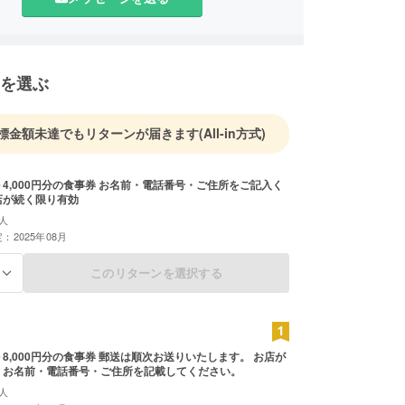
を選ぶ
標金額未達でもリターンが届きます
(All-in方式)
入く
店が続く限り有効
人
：2025年08月
このリターンを選択する
る
の食事券 郵送は順次お送りいたします。 お店が
続く限り有効 お名前・電話番号・ご住所を記載してください。
人