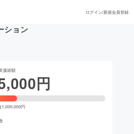
ログイン
/
新規会員登録
ーション
うすぐ公開されます
支援総額
プロダクト
5,000
円
ファッション
スポーツ
,000,000円
数
ア
ソーシャルグッド
人