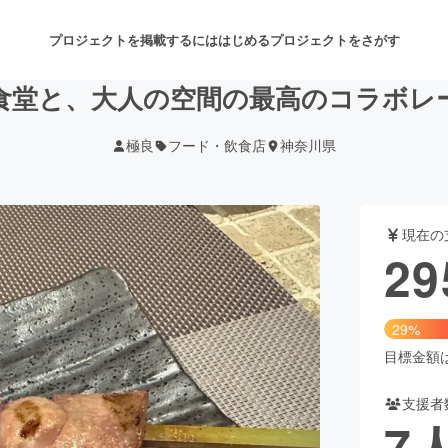
プロジェクトを掲載するには
はじめる
プロジェクトをさがす
食堂と、大人の空間の最高のコラボレ
極良
フード・飲食店
神奈川県
注目のリターン
注目の新着プロジェクト
募集終了が近いプロジェクト
も
現在の
音楽
舞台・パフォーマンス
29
ゲーム・サービス開発
フード・飲食店
29%
書籍・雑誌出版
アニメ・漫画
目標金額は1
支援者
チャレンジ
ビューティー・ヘルスケ
7