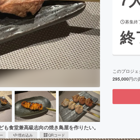
募集終
CAMPFIRE for Social Good
CAMPFIRE Creation
終
CAMPFIREふるさと納税
machi-ya
コミュニティ
このプロジェ
295,000
円の
子ども食堂兼高級志向の焼き鳥屋を作りたい。
ピー
埋め込み
QRコード