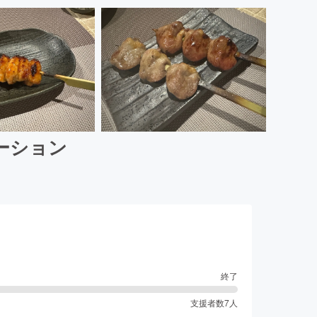
ーション
終了
支援者数
7
人