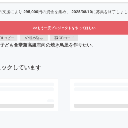
の支援により
295,000
円の資金を集め、
2025/08/10
に募集を終了しまし
もう一度プロジェクトをやってほしい
RLコピー
埋め込み
QRコード
、子ども食堂兼高級志向の焼き鳥屋を作りたい。
ェックしています