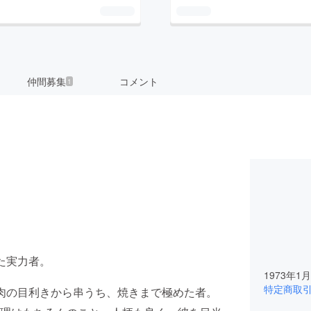
仲間募集
コメント
1
た実力者。
1973年1
特定商取
肉の目利きから串うち、焼きまで極めた者。