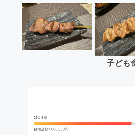
子ども
29
%達成
目標金額
1,000,000
円