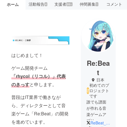
活動報告
支援者
仲間募集
コメント
ホーム
4
99+
1
はじめまして！
Re:Bea
ゲーム開発チーム
t
「rhycol（リコル）」代表
日本
のきっす
と申します。
初めてのプ
ロジェクト
です
普段はIT業界で働きなが
誰でも譜面
ら、ディレクターとして音
が作れる音
楽ゲーム「Re:Beat」の開発
楽ゲームア
プリ
を進めています。
ReBeat_JP
「Re:Beat」