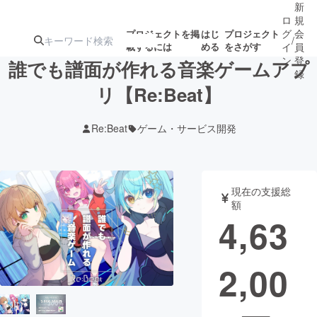
新
ロ
規
グ
会
プロジェクトを掲
はじ
プロジェクト
/
載するには
める
をさがす
イ
員
ン
登
誰でも譜面が作れる音楽ゲームアプ
録
リ【Re:Beat】
人気のプロ
注目のリ
注目の新着プロ
募集終了が近いプ
もうすぐ公開
Re:Beat
ゲーム・サービス開発
ジェクト
ターン
ジェクト
ロジェクト
されます
アート・写真
音楽
現在の支援総
額
4,63
テクノロジー・ガジェット
ゲーム・サ
2,00
映像・映画
書籍・雑誌
ビジネス・起業
チャレンジ