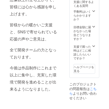
支援に関するよ
スタン
※お礼
人から
くある質問
皆様には心から感謝を申し
ド ■ 専
メッ
選ぶこ
用称号
セージ
とがで
手数料はいく
上げます。
（虹）
はメイ
きま
らかかります
■ スポ
ンキャ
す。 ・
か？
ンサー
ラク
シアン
皆様からの暖かいご支援
クレ
ターの3
(水色)
目標金額に届
ジット
人から
・マゼ
かなかった場
と、SNSで寄せられている
（HPな
選ぶこ
ンタ (ピ
合どうなりま
どにお
応援の声やご意見は、
とがで
ンク) ・
すか？
名前を
きま
イエ
記載）
す。 ・
ロー (黄
支援で困った
全て開発チームの力となっ
※お礼
シアン
色) ※ス
時はどこに相
メッ
(水色)
ポン
談したらいい
ております。
セージ
・マゼ
サーク
ですか？
はメイ
ンタ (ピ
レジッ
ンキャ
ンク) ・
トは任
ヘルプページを
今後は作品制作にこれまで
ラク
イエ
意の名
見る
ターの3
ロー (黄
称で設
以上に集中し、充実した環
人から
色) ※ス
定でき
選ぶこ
ポン
ます。
境で開発を進めることが出
このプロジェクト
とがで
サーク
必ず備
来るようになりました。
の問題報告は
きま
こち
レジッ
考欄に
す。 ・
トは任
お名前
ら
よりお問い合わ
シアン
意の名
を入力
せください
(水色)
称で設
してく
・マゼ
定でき
ださ
ンタ (ピ
ます。
い。 公