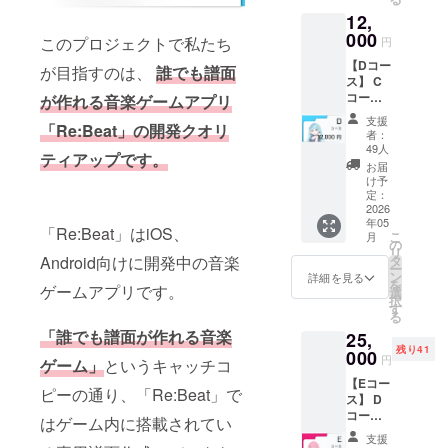
■ キャ
ドファ
12,
ラク
ンディ
ターか
000
ング限
このプロジェクトで私たち
円
らのお
定アイ
【Dコー
礼メッ
コン ※
が目指すのは、
誰でも譜面
ス】 C
セージ
お礼
コース
（3種類
が作れる音楽ゲームアプリ
メッ
にポス
から1
セージ
支援
「Re:Beat」の開発クオリ
トカー
つ） ■
はメイ
者：
ド・設
ゲーム
ンキャ
49人
ティアップです。
定資料
内にお
ラク
お届
冊子を
名前を
ターの3
け予
追加し
クレ
定：
人から
た内容
2026
ジット
選ぶこ
年05
です。
記載 ■
とがで
「Re:Beat」はiOS、
こ
月
《リ
クラウ
の
きま
リ
ターン
ドファ
タ
Android向けに開発中の音楽
す。 ・
ー
内容》
ンディ
ン
シアン
詳細を見る
を
■ キャ
ゲームアプリです。
ング限
選
(水色)
択
ラク
定壁紙
す
・マゼ
る
ターか
（PC・
ンタ (ピ
「誰でも譜面が作れる音楽
25,
らのお
スマホ
ンク) ・
残り41
礼メッ
000
サイ
イエ
円
ゲーム」
というキャッチコ
セージ
ズ） ■
ロー (黄
【Eコー
（3種類
クラウ
色)
ピーの通り、「Re:Beat」で
ス】 D
から1
ドファ
コース
つ） ■
ンディ
はゲーム内に搭載されてい
に限定
ゲーム
ング限
支援
ガラス