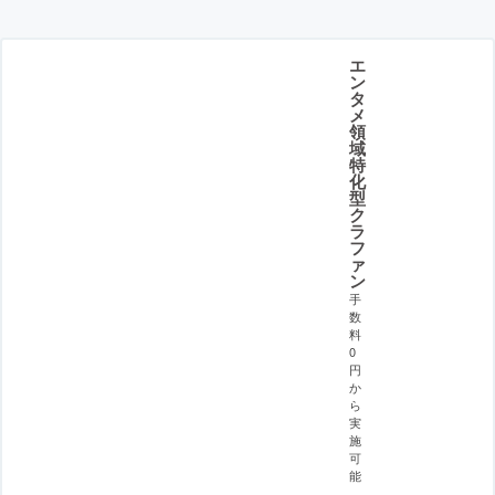
エ
ン
タ
メ
領
域
特
化
型
ク
ラ
フ
ァ
ン
手
数
料
0
円
か
ら
実
施
可
能
。