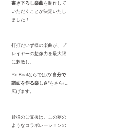
書き下ろし楽曲
を制作して
的・運
営的に
いただくことが決定いたし
実装が
難しい
ました！
と判断
される
場合 ・
ゲーム
の内容
打打だいず様の楽曲が、プ
にふさ
わしく
レイヤーの想像力を最大限
ないと
判断さ
に刺激し、
れる場
合
Re:Beatならではの”
自分で
譜面を作る楽しさ
”をさらに
広げます。
皆様のご支援は、この夢の
ようなコラボレーションの