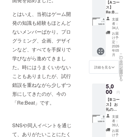
開発を始めました。
【Aコー
ス】
Re:Bea
とはいえ、当初はゲーム開
tに登場
支援
する
発の知識も経験もほとんど
者：
キャラ
34人
ないメンバーばかり。プロ
クター
お届
からの
け予
グラミング、企画、デザイ
お礼の
定：
メッ
2026
ンなど、すべてを手探りで
年05
セージ
こ
月
をお届
の
学びながら進めてきまし
リ
けしま
タ
ー
す。
た。時にはうまくいかない
ン
詳細を見る
を
《リ
選
択
こともありましたが、試行
ターン
す
る
内容》
錯誤を重ねながら少しずつ
5,0
■ キャ
ラク
00
円
形にしてきたのが、今の
ターか
【Bコー
らのお
「Re:Beat」です。
ス】 お
礼メッ
礼の
セージ
メッ
（3種類
支援
セージ
から1
者：
に加え
SNSや同人イベントを通じ
つ） ※
39人
て、ク
お礼
お届
て、ありがたいことにたく
レジッ
メッ
け予