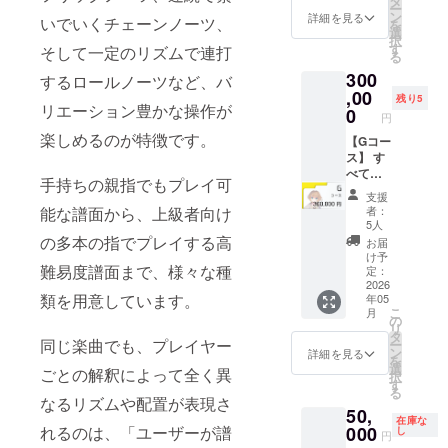
タ
料冊子
ー
です。
クラウ
ン
※お礼
詳細を見る
いでいくチェーンノーツ、
を
※Fコー
ドファ
選
メッ
択
スと内
ンディ
す
セー
そして一定のリズムで連打
る
容は同
ング限
ジ・ポ
300
一とな
定壁紙
するロールノーツなど、バ
スト
りま
,00
（PC・
カード
残り5
リエーション豊かな操作が
す。F
スマホ
0
はメイ
円
コース
サイ
ンキャ
楽しめるのが特徴です。
+が売切
【Gコー
ズ） ■
ラク
れた場
ス】 す
クラウ
ターの3
合、同
べての
ドファ
人から
手持ちの親指でもプレイ可
一内容
特典に
ンディ
選ぶこ
支援
のコー
加え、
ング限
とがで
者：
能な譜面から、上級者向け
スの再
実装楽
定アイ
きま
5人
補充は
曲要望
コン ■
の多本の指でプレイする高
す。 そ
お届
保証で
権が含
専用称
れぞれ
け予
きませ
まれる
難易度譜面まで、様々な種
号 ■ 設
定：
別の
ん。 ※
特別な
2026
定資料
キャラ
類を用意しています。
年05
制作に
コース
冊子 ■
クター
こ
月
時間が
です。
ポスト
の
を選ぶ
リ
かかり
《リ
カード
タ
ことも
同じ楽曲でも、プレイヤー
ー
ますの
ターン
（全種
ン
出来ま
詳細を見る
を
で、提
内容》
類） ■
選
す。 ・
ごとの解釈によって全く異
択
供時期
■ キャ
ガラス
す
シアン
る
がFコー
ラク
スタン
(水色)
なるリズムや配置が表現さ
50,
スより
ターか
ド ※お
・マゼ
在庫な
遅く設
らのお
000
れるのは、「ユーザーが譜
礼メッ
し
ンタ (ピ
円
定され
礼メッ
セージ