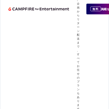
企
画
掲載
無料
か
ら
リ
タ
ー
ン
配
送
ま
で
、
す
べ
て
お
任
せ
の
プ
ラ
ン
も
あ
り
ま
す