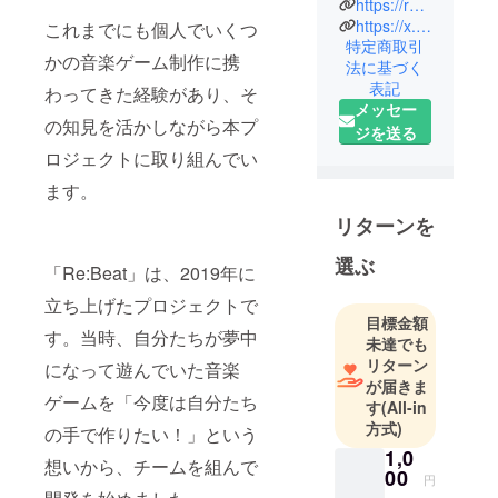
https://rebeat.jp/
開発チーム
https://x.com/ReBeat_JP
これまでにも個人でいくつ
特定商取引
です！
かの音楽ゲーム制作に携
法に基づく
2026年リ
表記
わってきた経験があり、そ
リースに向
メッセー
けて鋭意開
の知見を活かしながら本プ
ジを送る
発中！
ロジェクトに取り組んでい
ます。
リターンを
選ぶ
「Re:Beat」は、2019年に
立ち上げたプロジェクトで
目標金額
す。当時、自分たちが夢中
未達でも
リターン
になって遊んでいた音楽
が届きま
ゲームを「今度は自分たち
す
(All-in
方式)
の手で作りたい！」という
1,0
想いから、チームを組んで
00
円