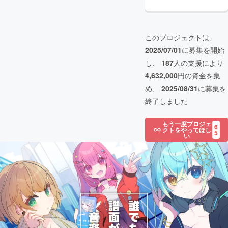
このプロジェクトは、
2025/07/01
に募集を開始
し、
187
人の支援により
4,632,000
円の資金を集
め、
2025/08/31
に募集を
終了しました
もう一度プロジェ
6
クトをやってほし
5
い