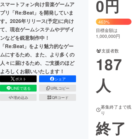
0
円
スマートフォン向け音楽ゲームア
まちづくり・地域活性化
プリ「Re:Beat」を開発していま
す。2026年リリース(予定)に向け
463%
て、現在ゲームシステムやデザイ
目標金額は
CAMPFIRE for Social Good
CAMPFIRE Creation
1,000,000円
ンなどを鋭意制作中！
CAMPFIREふるさと納税
machi-ya
コミュニティ
「Re:Beat」をより魅力的なゲー
支援者数
ムにするため、また、より多くの
187
人々に届けるため、ご支援のほど
よろしくお願いいたします！
人
ポスト
シェア
LINEで送る
URLコピー
埋め込み
QRコード
募集終了まで残
り
終了