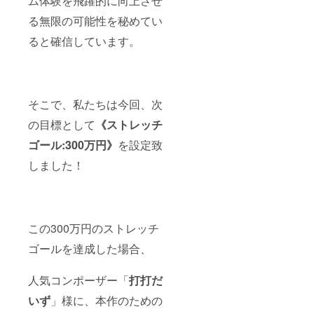
ム体験を飛躍的に向上させ
ん。
ティス
る無限の可能性を秘めてい
ト名』
を入力
ると確信しています。
してく
ださ
い。 以
下に該
当する
場合
そこで、私たちは今回、次
は、別
の楽曲
の目標として
《ストレッチ
を再度
ゴール:300万円》
を設定致
選定し
ていた
しました！
だく可
能性が
ありま
す。
・ 楽曲
の権利
この300万円のストレッチ
者が確
認でき
ゴールを達成した場合、
ない、
または
人気コンポーザー「
打打だ
連絡が
取れな
いず
」様に、本作のための
い場合
・技術