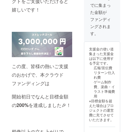
クトをご支援いただけると
名前を
ズ） ■
冊子 ■
でに集まっ
クレ
クラウ
ポスト
嬉しいです！
た金額が
ジット
ドファ
カード
記載 ■
ンディ
（全種
ファンディ
クラウ
ング限
類） ■
ングされま
ドファ
定アイ
ガラス
ンディ
コン ■
スタン
す。
ング限
専用称
ド ■ 専
定壁紙
号 ■ 設
用称号
（PC・
定資料
（虹）
支援金の使い道
スマホ
冊子 ■
■ スポ
集まった支援金
サイ
ポスト
ンサー
は以下に使用す
ズ） ■
カード
クレ
る予定です。
クラウ
（全種
ジット
この度、皆様の熱いご支援
広報/宣伝費
ドファ
類） ■
（HPな
リターン仕入
のおかげで、本クラウド
ンディ
ガラス
どにお
れ費
ング限
スタン
名前を
ゲーム制作
ファンディングは
定アイ
ド ■ 専
記載）
費、楽曲・イ
コン ■
用称号
■ 実装
ラスト準備費
専用称
（虹）
楽曲要
開始初日でなんと目標金額
用
号 ■ 設
■ スポ
望権 ※
※目標金額を超
定資料
ンサー
お礼
の
200%
を達成しました🎉！
えた場合はプロ
冊子 ■
クレ
メッ
ジェクトの運営
ポスト
ジット
セージ
費に充てさせて
カード
（HPな
はメイ
いただきます。
（全種
どにお
ンキャ
類） ■
名前を
ラク
ガラス
想像以上の立ち上がりで、
記載）
ターの3