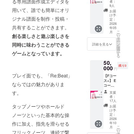
内にお
る専用譜面作成エディタを
定アイ
者：
スタン
名前を
コン ■
9人
ドと全
用いて、誰でも簡単にオリ
クレ
専用称
お届
種類の
ジット
号 ※お
け予
ジナル譜面を制作・投稿・
ポスト
記載 ■
定：
礼メッ
カード
2026
クラウ
セージ
共有することができます。
年05
を加え
ドファ
はメイ
こ
月
た豪華
ンディ
の
ンキャ
創る楽しさと遊ぶ楽しさを
リ
なコー
ング限
タ
ラク
ー
スで
定壁紙
ン
ターの3
同時に味わうことができる
詳細を見る
を
す。
（PC・
選
人から
択
《リ
ゲームとなっています。
スマホ
す
選ぶこ
る
ターン
サイ
とがで
50,
内容》
ズ） ■
きま
残り3
■ キャ
000
クラウ
す。 ・
円
ラク
ドファ
シアン
プレイ面でも、「Re:Beat」
【Fコー
ターか
ンディ
(水色)
ス+】 E
らのお
ング限
・マゼ
ならではの魅力がありま
コース
礼メッ
定アイ
ンタ (ピ
に虹色
セージ
コン ■
ンク) ・
す。
支援
の専用
（3種類
専用称
イエ
者：
称号・
から1
号 ■ ポ
17人
ロー (黄
スポン
つ） ■
スト
タップノーツやホールド
色)
お届
サーク
ゲーム
カード
け予
レジッ
ノーツといった基本的な操
内にお
定：
（3種類
トが加
2026
名前を
から1
年10
作に加え、指先を滑らせる
わった
クレ
つ） ■
こ
月
最上位
ジット
の
設定資
リ
フリックノーツ、連続で繋
コース
記載 ■