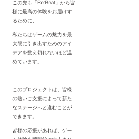
この先も「Re:Beat」から皆
ンク) ・
必ず備
序良俗
イエ
考欄に
に反す
様に最高の体験をお届けす
ロー (黄
お名前
る名前
色) ※ス
を入力
や、そ
るために、
ポン
してく
の他不
サーク
ださ
適切な
レジッ
私たちはゲームの魅力を最
い。 公
名前は
トは任
序良俗
使用で
大限に引き出すためのアイ
意の名
に反す
きませ
称で設
る名前
ん。
デアを数え切れないほど温
定でき
や、そ
※30万円
ます。
の他不
プラン
めています。
必ず備
適切な
実装楽
考欄に
名前は
曲要望
お名前
使用で
権につ
を入力
きませ
いて
してく
ん。
ゲーム
ださ
このプロジェクトは、皆様
内に実
い。 公
装でき
の熱いご支援によって新た
序良俗
る楽曲
に反す
の選択
なステージへと進むことが
る名前
権にな
や、そ
りま
できます。
の他不
す。 必
適切な
ず備考
名前は
欄に
皆様の応援があれば、ゲー
使用で
『楽曲
きませ
名/アー