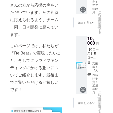
ト記載
セージ
定：
さんの方から応援の声をい
と限定
2026
はメイ
年05
アイコ
ンキャ
ただいています。その期待
こ
月
ンが
ラク
の
リ
セット
ターの3
タ
に応えられるよう、チーム
ー
になっ
人から
ン
詳細を見る
を
たコー
選ぶこ
一同、日々開発に励んでい
選
択
スで
とがで
す
る
ます。
す。
きま
10,
《リ
す。 ・
ターン
000
シアン
円
このページでは、私たちが
内容》
(水色)
【Cコー
■ キャ
・マゼ
「Re:Beat」で実現したいこ
ス】 B
ラク
ンタ (ピ
コース
ターか
ンク) ・
と、そしてクラウドファン
に限定
らのお
イエ
支援
壁紙・
礼メッ
ロー (黄
ディングにかける想いにつ
者：
専用称
セージ
色)
16人
号を追
（3種類
いてご紹介します。最後ま
お届
加した
から1
け予
でご覧いただけると嬉しい
デジタ
つ） ■
定：
ル特化
2026
ゲーム
です！
年05
のコー
内にお
こ
月
スで
名前を
の
リ
す。
クレ
タ
ー
《リ
ジット
ン
詳細を見る
を
ターン
記載 ■
選
択
内容》
クラウ
す
る