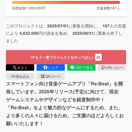
目標金額
1,000,000
円
支援者数
187
人
このプロジェクトは、
2025/07/01
に募集を開始し、
187
人の支援
により
4,632,000
円の資金を集め、
2025/08/31
に募集を終了し
ました
もう一度プロジェクトをやってほしい
65
ポスト
シェア
LINEで送る
URLコピー
埋め込み
QRコード
スマートフォン向け音楽ゲームアプリ「Re:Beat」を開
発しています。2026年リリース(予定)に向けて、現在
ゲームシステムやデザインなどを鋭意制作中！
「Re:Beat」をより魅力的なゲームにするため、また、
より多くの人々に届けるため、ご支援のほどよろしくお
願いいたします！