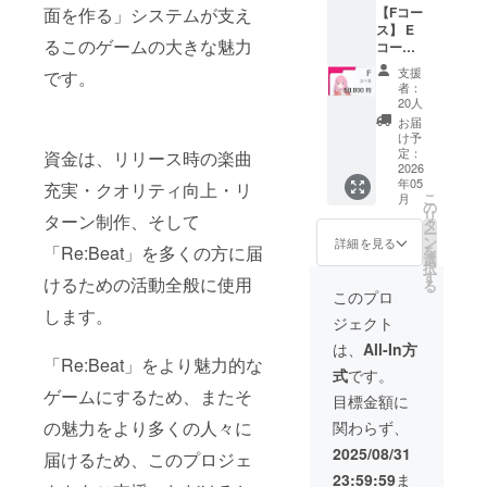
ンク) ・
【Fコー
面を作る」システムが支え
ており
セージ
はメイ
イエ
ス】 E
ます。
（3種類
ンキャ
ロー (黄
るこのゲームの大きな魅力
コース
《リ
から1
ラク
色)
に虹色
ターン
つ） ■
ターの3
支援
です。
の専用
内容》
ゲーム
人から
者：
称号・
■ キャ
内にお
選ぶこ
20人
スポン
ラク
名前を
とがで
お届
サーク
ターか
クレ
きま
け予
レジッ
らのお
ジット
定：
す。 ・
資金は、リリース時の楽曲
トが加
2026
礼メッ
記載 ■
シアン
年05
わった
充実・クオリティ向上・リ
セージ
クラウ
(水色)
こ
月
最上位
（3種類
ドファ
の
・マゼ
リ
ターン制作、そして
コース
から1
ンディ
タ
ンタ (ピ
ー
です。
つ） ■
ング限
ン
ンク) ・
詳細を見る
を
「Re:Beat」を多くの方に届
《リ
ゲーム
定壁紙
選
イエ
択
ターン
内にお
（PC・
す
ロー (黄
けるための活動全般に使用
る
内容》
名前を
スマホ
色)
このプロ
■ キャ
クレ
サイ
します。
ジェクト
ラク
ジット
ズ） ■
ターか
記載 ■
クラウ
は、
All-In方
らのお
クラウ
ドファ
「Re:Beat」をより魅力的な
式
です。
礼メッ
ドファ
ンディ
ゲームにするため、またそ
セージ
ンディ
ング限
目標金額に
（3種類
ング限
定アイ
の魅力をより多くの人々に
関わらず、
から1
定壁紙
コン ■
つ） ■
（PC・
専用称
2025/08/31
届けるため、このプロジェ
ゲーム
スマホ
号 ■ 設
23:59:59
ま
内にお
サイ
定資料