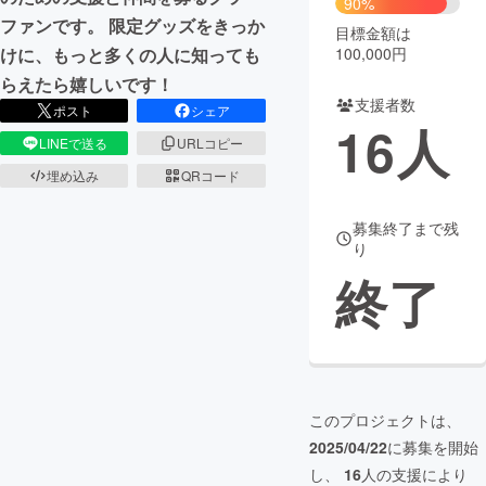
90%
ファンです。 限定グッズをきっか
目標金額は
まちづくり・地域活性化
100,000円
けに、もっと多くの人に知っても
らえたら嬉しいです！
支援者数
CAMPFIRE for Social Good
CAMPFIRE Creation
ポスト
シェア
16
人
CAMPFIREふるさと納税
machi-ya
コミュニティ
LINEで送る
URLコピー
埋め込み
QRコード
募集終了まで残
り
終了
このプロジェクトは、
2025/04/22
に募集を開始
し、
16
人の支援により