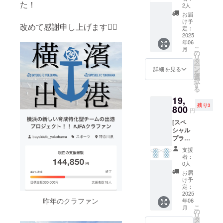
た！
orビッ
2人
グシル
お届
エットT
け予
改めて感謝申し上げます🙇‍♂️
シャツ
定：
+ポーチ
2025
年06
+タオル
こ
月
+キーホ
の
リ
ルダー
タ
ー
+ステッ
ン
詳細を見る
を
カー
選
択
す
る
19,
残り3
800
円
[スペ
シャル
プラン]
ユニ
支援
フォー
者：
ム(ナイ
0人
キ製)
お届
け予
定：
2025
昨年のクラファン
年06
こ
月
の
リ
タ