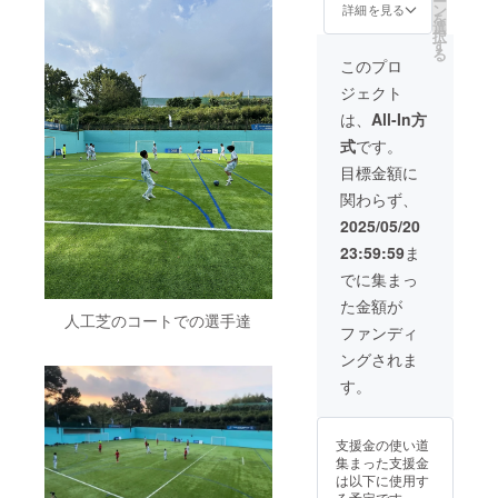
ー
ン
詳細を見る
を
選
択
す
る
このプロ
ジェクト
は、
All-In方
式
です。
目標金額に
関わらず、
2025/05/20
23:59:59
ま
でに集まっ
た金額が
人工芝のコートでの選手達
ファンディ
ングされま
す。
支援金の使い道
集まった支援金
は以下に使用す
る予定です。