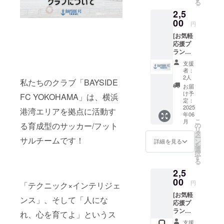
る
2,5
00
円
[お気軽
応援プ
ラン③]
フェイ
支援
スタオ
者：
ル
2人
私たちのクラブ「BAYSIDE
お届
け予
FC YOKOHAMA」は、横浜
定：
2025
港湾エリアを拠点に活動す
年06
こ
月
る育成型のサッカー/フット
の
リ
タ
ー
サルチームです！
ン
詳細を見る
を
選
択
す
る
2,5
00
円
「テクニック×インテリジェ
[お気軽
ンス」、そして「人にな
応援プ
ラン④]
れ、心を育てよ」というス
トート
支援