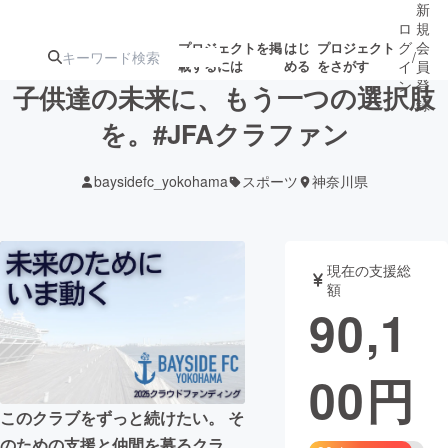
新
ロ
規
グ
会
プロジェクトを掲
はじ
プロジェクト
/
載するには
める
をさがす
イ
員
ン
登
子供達の未来に、もう一つの選択肢
録
を。#JFAクラファン
人気のプロ
注目のリ
注目の新着プロ
募集終了が近いプ
もうすぐ公開
baysidefc_yokohama
スポーツ
神奈川県
ジェクト
ターン
ジェクト
ロジェクト
されます
アート・写真
音楽
現在の支援総
額
90,1
テクノロジー・ガジェット
ゲーム・サ
00
円
映像・映画
書籍・雑誌
このクラブをずっと続けたい。 そ
ビジネス・起業
チャレンジ
のための支援と仲間を募るクラ