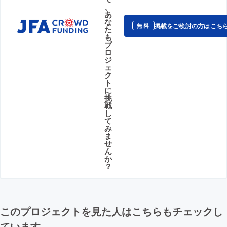
、
あ
な
掲載をご検討の方はこち
無料
た
も
プ
ロ
ジ
ェ
ク
ト
に
挑
戦
し
て
み
ま
せ
ん
か
？
このプロジェクトを見た人はこちらもチェックし
ています