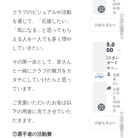
2025
年05
クラブのビジュアルや活動
こ
月
の
リ
タ
を通じて、「応援したい」
ー
ン
詳細を見る
を
「気になる」と思ってもら
選
択
す
る
える人を一人でも多く増や
5,0
していきたい。
00
円
[スタン
その第一歩として、皆さん
ダード
セット]
と一緒にクラブの魅力をカ
ステッ
支援
カーor
タチにしていけたらと思っ
者：
キーホ
2人
ルダー
ています。
お届
+トート
け予
バッグ
定：
ご支援いただいたお金は以
S+タオ
2025
年06
ルのお
こ
下の用途に充てさせていた
月
得セッ
の
リ
ト！
タ
だきます。
ー
ン
詳細を見る
を
選
択
す
①選手達の活動費
る