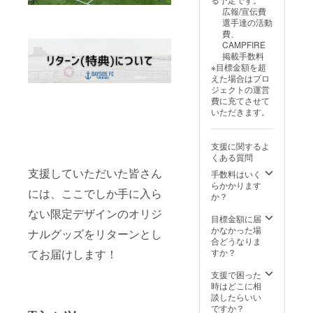
広報/宣伝費
選手達の活動
費、
CAMPFIRE
掲載手数料
※目標金額を超
えた場合はプロ
ジェクトの運営
費に充てさせて
いただきます。
支援に関するよ
くある質問
支援していただいた皆さん
手数料はいく
らかかります
には、ここでしか手に入ら
か？
ない限定デザインのオリジ
目標金額に届
かなかった場
ナルグッズをリターンとし
合どうなりま
すか？
てお届けします！
支援で困った
時はどこに相
談したらいい
ですか？