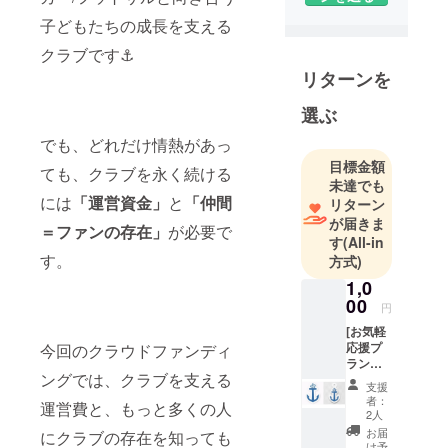
子どもたちの成長を支える
クラブです⚓️
リターンを
選ぶ
でも、どれだけ情熱があっ
目標金額
ても、クラブを永く続ける
未達でも
には
「運営資金」
と
「仲間
リターン
が届きま
＝ファンの存在」
が必要で
す
(All-in
す。
方式)
1,0
00
円
[お気軽
応援プ
今回のクラウドファンディ
ラン①]
ングでは、クラブを支える
ステッ
支援
カーor
者：
運営費と、もっと多くの人
キーホ
2人
ルダー
お届
にクラブの存在を知っても
け予