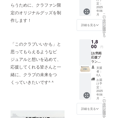
定：
らうために、クラファン限
2025
年06
定のオリジナルグッズを制
こ
月
の
リ
作します！
タ
ー
ン
詳細を見る
を
選
択
す
る
1,8
「このクラブいいかも」と
00
円
思ってもらえるようなビ
[お気軽
応援プ
ジュアルと想いを込めて、
ラン②]
ポーチ
応援してくれる皆さんと一
支援
者：
緒に、クラブの未来をつ
0人
お届
くっていきたいです^ ^
け予
定：
2025
年06
こ
月
の
リ
タ
ー
ン
詳細を見る
を
選
択
す