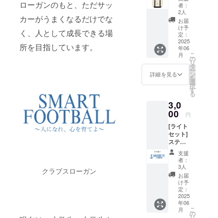
バッグS
ローガンのもと、ただサッ
者：
2人
カーがうまくなるだけでな
お届
け予
く、人として成長できる場
定：
2025
所を目指しています。
年06
こ
月
の
リ
タ
ー
ン
詳細を見る
を
選
択
す
る
3,0
00
円
[ライト
セット]
ステッ
カー
支援
+キーホ
者：
ルダー
3人
クラブスローガン
+ポーチ
お届
のお得
け予
セッ
定：
ト！
2025
年06
こ
月
の
リ