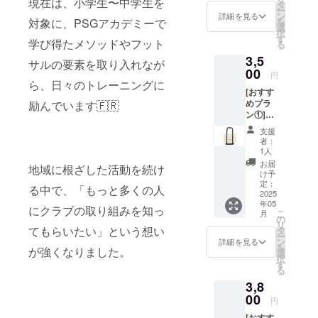
現在は、小学生〜中学生を
タ
ー
ン
詳細を見る
対象に、PSGアカデミーで
を
選
択
す
学び得たメソッドやフット
る
3,5
サルの要素を取り入れなが
00
円
ら、日々のトレーニングに
[おすす
めプラ
励んでいます🇫🇷
ン①]
トート
支援
バッグ
者：
M
1人
お届
地域に根ざした活動を続け
け予
定：
る中で、「もっと多くの人
2025
年05
にクラブの取り組みを知っ
こ
月
の
リ
てもらいたい」という想い
タ
ー
ン
詳細を見る
を
が強くなりました。
選
択
す
る
3,8
00
円
[おすす