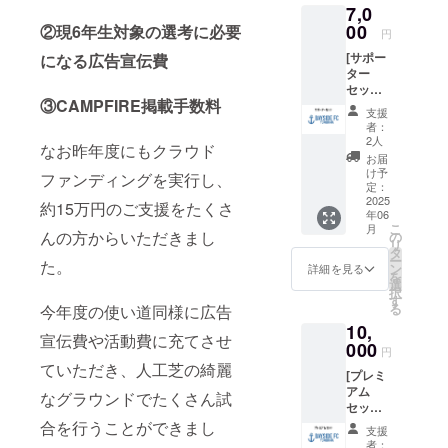
7,0
00
②現6年生対象の選考に必要
円
[サポー
になる広告宣伝費
ター
セット]
③CAMPFIRE掲載手数料
ロングT
支援
シャツ
者：
orオー
2人
なお昨年度にもクラウド
バーサ
お届
イズT
け予
ファンディングを実行し、
シャツ
定：
+タオル
2025
約15万円のご支援をたくさ
年06
+ステッ
こ
月
カーor
んの方からいただきまし
の
リ
キーホ
タ
ー
た。
ルダー
ン
詳細を見る
を
のお得
選
択
セッ
す
る
今年度の使い道同様に広告
ト！
10,
宣伝費や活動費に充てさせ
000
円
ていただき、人工芝の綺麗
[プレミ
アム
なグラウンドでたくさん試
セット]
ロングT
合を行うことができまし
支援
シャツ
者：