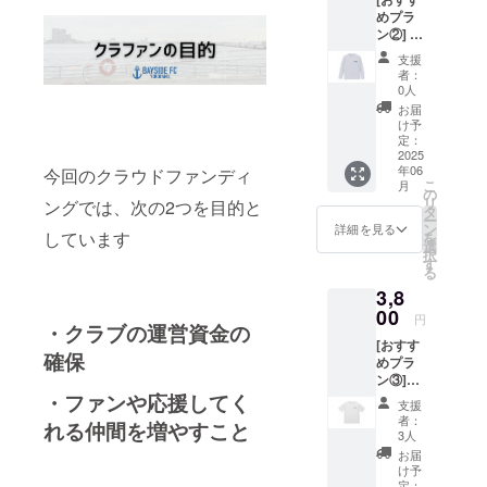
めプラ
ン②] ロ
ングT
支援
シャツ
者：
0人
お届
け予
定：
2025
年06
今回のクラウドファンディ
こ
月
の
リ
ングでは、次の2つを目的と
タ
ー
ン
詳細を見る
しています
を
選
択
す
る
3,8
00
円
・クラブの運営資金の
[おすす
確保
めプラ
ン③]
オー
・ファンや応援してく
支援
バーサ
者：
れる仲間を増やすこと
イズT
3人
シャツ
お届
け予
定：