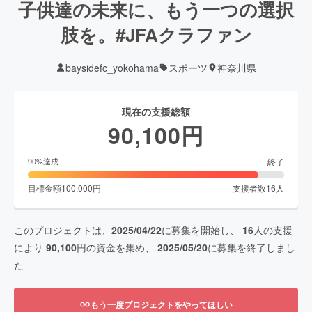
子供達の未来に、もう一つの選択
肢を。#JFAクラファン
baysidefc_yokohama
スポーツ
神奈川県
現在の支援総額
90,100
円
終了
90
%達成
目標金額
100,000
円
支援者数
16
人
このプロジェクトは、
2025/04/22
に募集を開始し、
16
人の支援
により
90,100
円の資金を集め、
2025/05/20
に募集を終了しまし
た
もう一度プロジェクトをやってほしい