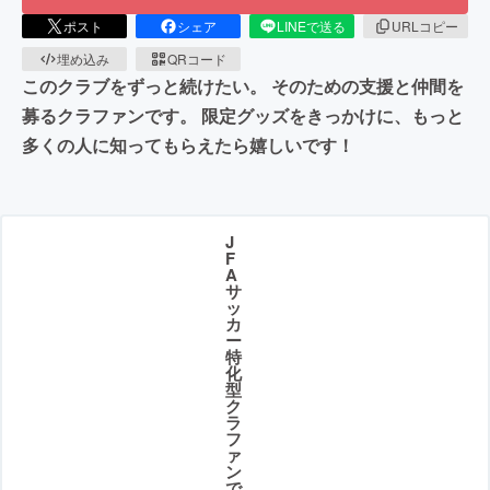
ポスト
シェア
LINEで送る
URLコピー
埋め込み
QRコード
このクラブをずっと続けたい。 そのための支援と仲間を
募るクラファンです。 限定グッズをきっかけに、もっと
多くの人に知ってもらえたら嬉しいです！
J
F
A
サ
ッ
カ
ー
特
化
型
ク
ラ
フ
ァ
ン
で