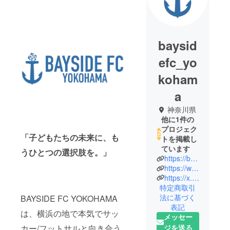
baysid
efc_yo
koham
a
神奈川県
他に1件の
プロジェク
「子どもたちの未来に、も
トを掲載し
ています
うひとつの選択肢を。」
https://baysidefcyokohama.com/
https://www.instagram.com/baysidefc_yokohama?igsh=bDRqYzN6cm93NHd5
https://x.com/bayfc_yokohama?s=21
特定商取引
法に基づく
BAYSIDE FC YOKOHAMA
表記
は、横浜の地で本気でサッ
メッセー
ジを送る
カー/フットサルと向き合う