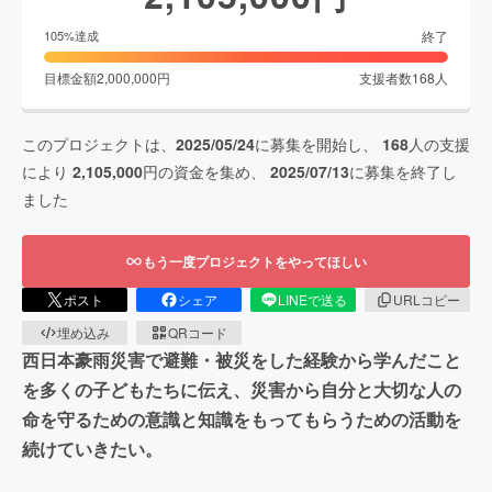
終了
105
%達成
目標金額
2,000,000
円
支援者数
168
人
このプロジェクトは、
2025/05/24
に募集を開始し、
168
人の支援
により
2,105,000
円の資金を集め、
2025/07/13
に募集を終了し
ました
もう一度プロジェクトをやってほしい
ポスト
シェア
LINEで送る
URLコピー
埋め込み
QRコード
西日本豪雨災害で避難・被災をした経験から学んだこと
を多くの子どもたちに伝え、災害から自分と大切な人の
命を守るための意識と知識をもってもらうための活動を
続けていきたい。