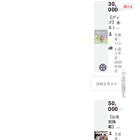
30,
謝の気
残り9
持ちを
000
円
込め
【グッ
て、お
ズ】 あ
礼の
るくメ
メッ
ンバー
セージ
支援
が作成
をお送
者：
した防
りしま
11人
災おや
す。
お届
こ手帳2
け予
冊セッ
定：
ト＋あ
2025
年09
るくメ
こ
月
ンバー
の
リ
が作成
タ
ー
した平
ン
詳細を見る
を
成３０
選
択
年西日
す
る
本豪雨
50,
災害を
伝える
000
円
絵本1冊
【お名
＋小物
前掲
づくり
載】 く
の会オ
らしき
リジナ
支援
ジュニ
ル作品
者：