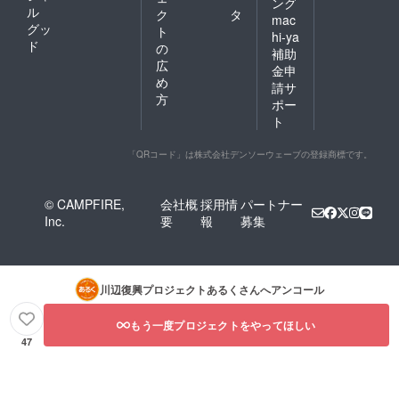
ング
ル
ク
タ
mac
グッ
ト
hi-ya
ド
の
補助
広
金申
め
請サ
方
ポー
ト
「QRコード」は株式会社デンソーウェーブの登録商標です。
© CAMPFIRE,
会社概
採用情
パートナー
Inc.
要
報
募集
川辺復興プロジェクトあるく
さんへアンコール
もう一度プロジェクトをやってほしい
47