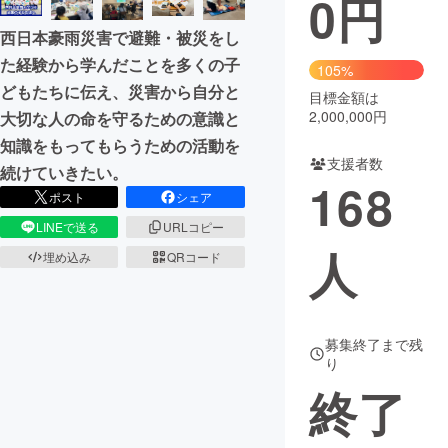
0
円
西日本豪雨災害で避難・被災をし
まちづくり・地域活性化
た経験から学んだことを多くの子
105%
どもたちに伝え、災害から自分と
目標金額は
CAMPFIRE for Social Good
CAMPFIRE Creation
2,000,000円
大切な人の命を守るための意識と
CAMPFIREふるさと納税
machi-ya
コミュニティ
知識をもってもらうための活動を
支援者数
続けていきたい。
168
ポスト
シェア
LINEで送る
URLコピー
人
埋め込み
QRコード
募集終了まで残
り
終了