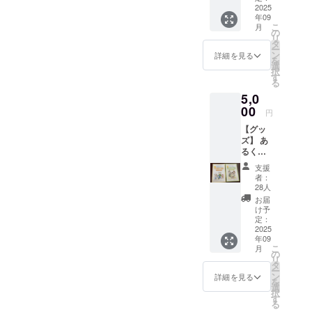
メッ
2025
年09
セージ
こ
月
をお送
の
リ
りしま
タ
ー
す。
ン
詳細を見る
を
選
択
す
る
5,0
00
円
【グッ
ズ】 あ
るくメ
ンバー
支援
が作成
者：
した防
28人
災おや
お届
こ手帳
け予
第一
定：
弾・第
2025
年09
二弾２
こ
月
冊セッ
の
リ
ト 【お
タ
ー
礼の
ン
詳細を見る
を
メッ
選
択
セー
す
る
ジ】 感