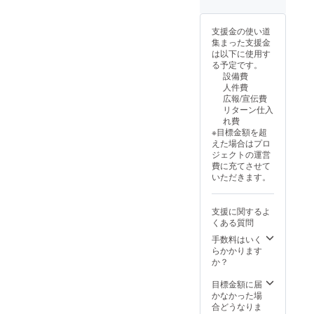
のメッ
セー
ジ】 感
支援金の使い道
謝の気
集まった支援金
持ちを
は以下に使用す
込め
る予定です。
て、お
設備費
礼の
人件費
メッ
広報/宣伝費
セージ
リターン仕入
をお送
れ費
りしま
※目標金額を超
す。
えた場合はプロ
ジェクトの運営
費に充てさせて
いただきます。
支援に関するよ
くある質問
手数料はいく
らかかります
か？
目標金額に届
かなかった場
合どうなりま