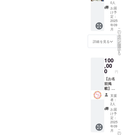
ア防災
【お礼
0人
リー
のメッ
お届
ダー養
セー
け予
成講座
ジ】 感
定：
で使用
2025
謝の気
年09
する資
持ちを
こ
月
料や絵
込め
の
リ
本寄贈
て、お
タ
ー
先への
礼の
ン
詳細を見る
を
送付状
メッ
選
択
に支援
セージ
す
る
者様の
をお送
100
お名前
りしま
（ニッ
,00
す。
クネー
0
円
ム）を
掲載し
【お名
ます。
前掲
・掲載
載】
方法：
【グッ
支援
文字の
ズ】 く
者：
み、ロ
らしき
2人
ゴ／バ
ジュニ
お届
ナーの
ア防災
け予
掲載は
リー
定：
不可 ・
ダー養
2025
年09
支援
成講座
こ
月
時、必
で使用
の