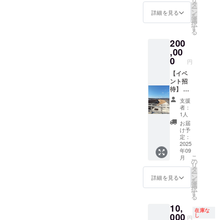
リ
ず備考
する資
タ
ー
欄に希
料や絵
ン
詳細を見る
を
望され
本寄贈
選
択
るお名
先への
す
る
前をご
送付状
200
記入く
に、支
ださ
援者様
,00
い。
のお名
0
円
前
（ニッ
【イベ
クネー
ント招
ム）を
待】 真
掲載し
備町案
支援
ます。
内講話
者：
・掲載
（３時
1人
方法：
間程
お届
文字の
度）に
け予
み、ロ
ご招待
定：
ゴ／バ
します
2025
年09
ナーの
・日
こ
月
掲載は
程：ご
の
リ
不可 ・
相談 ・
タ
ー
支援
場所：
ン
詳細を見る
を
時、必
岡山県
選
択
ず備考
倉敷市
す
る
欄に希
真備町
10,
望され
・支援
在庫な
るお名
者様の
000
し
円