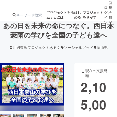
新
ロ
規
グ
会
プロジェクトを掲
はじ
プロジェクト
/
載するには
める
をさがす
イ
員
ン
登
あの日を未来の命につなぐ。西日本
録
豪雨の学びを全国の子ども達へ
人気のプロ
注目のリ
注目の新着プロ
募集終了が近いプ
もうすぐ公開
川辺復興プロジェクトあるく
ソーシャルグッド
岡山県
ジェクト
ターン
ジェクト
ロジェクト
されます
アート・写真
音楽
現在の支援総
額
2,10
テクノロジー・ガジェット
ゲーム・サ
5,00
映像・映画
書籍・雑誌
ビジネス・起業
チャレンジ