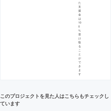
た
支
援
金
は
10
0
%
受
け
取
る
こ
と
が
で
き
ま
す
このプロジェクトを見た人はこちらもチェックし
ています