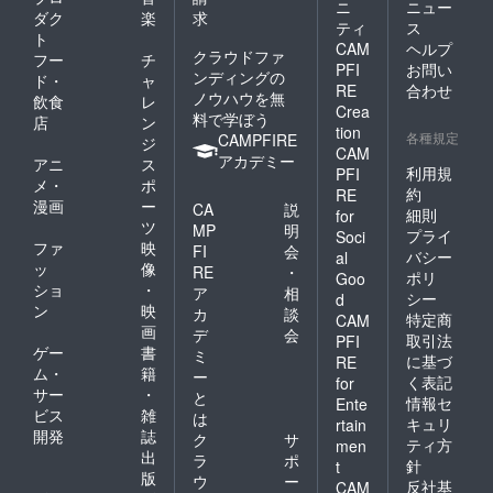
ニ
ニュー
ダク
楽
求
ティ
ス
ト
CAM
ヘルプ
クラウドファ
フー
チ
PFI
お問い
ンディングの
ド・
ャ
RE
合わせ
ノウハウを無
飲食
レ
Crea
料で学ぼう
店
ン
tion
各種規定
CAMPFIRE
ジ
CAM
アカデミー
アニ
ス
利用規
PFI
メ・
ポ
約
RE
漫画
ー
CA
説
細則
for
ツ
MP
明
プライ
Soci
ファ
映
FI
会
バシー
al
ッ
像
RE
・
ポリ
Goo
ショ
・
ア
相
シー
d
ン
映
カ
談
特定商
CAM
画
デ
会
取引法
PFI
ゲー
書
ミ
に基づ
RE
ム・
籍
ー
く表記
for
サー
・
と
情報セ
Ente
ビス
雑
は
キュリ
rtain
開発
誌
ク
サ
ティ方
men
出
ラ
ポ
針
t
版
ウ
ー
反社基
CAM