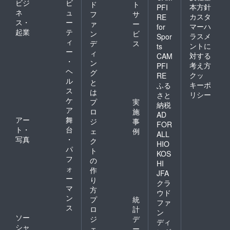
ビジ
ビ
ド
ト
本方針
PFI
ネ
ュ
フ
サ
カスタ
RE
ス・
ー
ァ
ー
マーハ
for
起業
テ
ン
ビ
ラスメ
Spor
ィ
デ
ス
ントに
ts
ー
ィ
対する
CAM
・
ン
考え方
PFI
ヘ
グ
クッ
RE
ル
と
キーポ
ふる
ス
は
リシー
さと
ケ
プ
実
納税
ア
ロ
施
AD
アー
舞
ジ
事
FOR
ト・
台
ェ
例
ALL
写真
・
ク
HIO
パ
ト
KOS
フ
の
HI
ォ
作
JFA
ー
り
クラ
マ
方
ウド
ン
プ
統
ファ
ス
ロ
計
ン
ソー
ジ
デ
ディ
シャ
ェ
ー