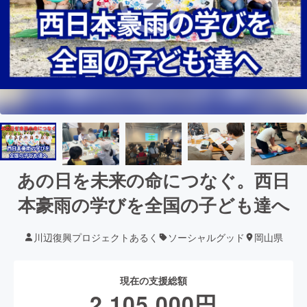
あの日を未来の命につなぐ。西日
本豪雨の学びを全国の子ども達へ
川辺復興プロジェクトあるく
ソーシャルグッド
岡山県
現在の支援総額
2,105,000
円