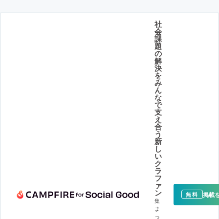
社
会
課
題
の
解
決
を
み
ん
な
で
支
え
合
う
新
し
い
ク
ラ
フ
ァ
ン
掲載
無料
集
ま
っ