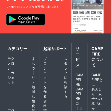
カテゴリー
起案サポート
サ
CAMP
ー
FIRE
テク
ま
プ
ス
ビ
につい
ノロ
ち
ロ
タ
ス
て
ジー
づ
ジ
ッ
・ガ
く
ェ
フ
CAM
CAMP
ジェ
り
ク
に
PFI
FIREと
ット
・
ト
相
RE
は
地
を
談
CAM
あんし
域
作
す
PFI
ん・安
活
る
る
RE
全への
性
資
コ
取り組
化
料
ミュ
み
プロ
音
請