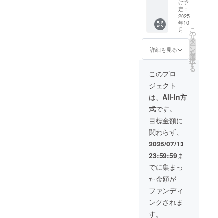
は、返
て、お
け予
礼品の
礼の
定：
提供時
2025
メッ
年10
期が10
セージ
こ
月
月〜に
をお送
の
リ
なりま
りしま
タ
ー
す。
す。
ン
詳細を見る
を
【グッ
選
択
ズ】 あ
す
る
るくメ
このプロ
ンバー
ジェクト
が作成
した防
は、
All-In方
災おや
式
です。
こ手帳2
冊セッ
目標金額に
ト＋あ
関わらず、
るくメ
ンバー
2025/07/13
が作成
23:59:59
ま
した平
成３０
でに集まっ
年西日
た金額が
本豪雨
災害を
ファンディ
伝える
ングされま
絵本1冊
【お礼
す。