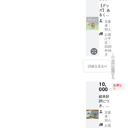
前をご
交通費
【グッ
記入く
や滞在
ズ】 あ
ださ
費は各
るくメ
い。
自でご
ンバー
【グッ
負担く
支援
が作成
ズ】 あ
ださ
者：
した防
るくメ
い。 ・
50人
災おや
ンバー
クラウ
お届
こ手帳2
が作成
ドファ
け予
冊セッ
した平
ンディ
定：
ト＋あ
2025
成３０
ング終
年09
るくメ
年西日
了後、
こ
月
ンバー
本豪雨
日時や
の
リ
が作成
災害を
会場な
タ
ー
した平
伝える
ど詳細
ン
詳細を見る
を
成３０
絵本1冊
情報を
選
択
年西日
メール
す
る
本豪雨
にてご
10,
災害を
案内し
在庫な
伝える
000
ます。
し
円
絵本1冊
絵本好
【お礼
評につ
のメッ
き、数
セー
量を増
ジ】 感
支援
やしま
謝の気
者：
した！
持ちを
30人
こちら
込め
お届