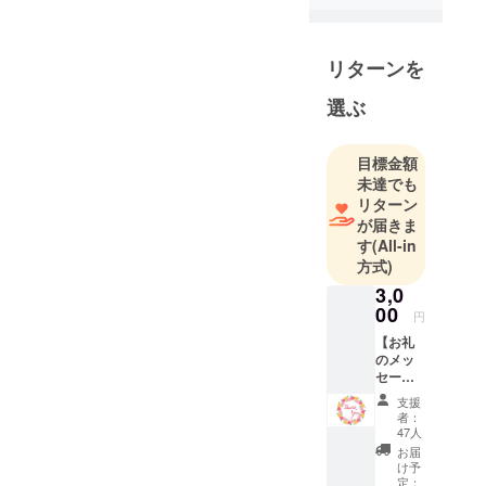
リターンを
選ぶ
目標金額
未達でも
リターン
が届きま
す
(All-in
方式)
3,0
00
円
【お礼
のメッ
セー
ジ】 感
支援
謝の気
者：
持ちを
47人
込め
お届
て、お
け予
礼の
定：