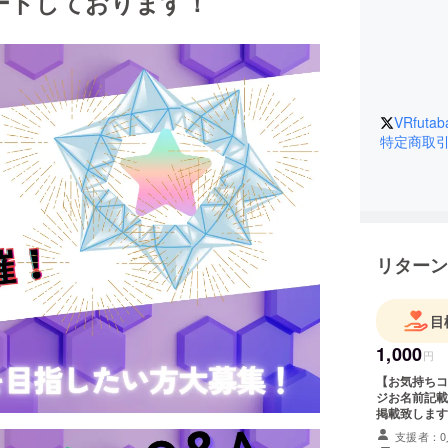
ートしております！
VRfutab
特定商取
リターン
目
1,000
円
【お気持ちコース】 ☆クラウドファンディング
ジお名前記載
掲載致します
方法：文字の
支援者：0
お名前をご記