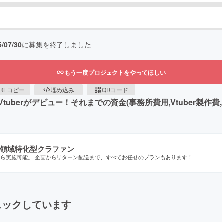
5/07/30
に募集を終了しました
もう一度プロジェクトをやってほしい
RLコピー
埋め込み
QRコード
Vtuberがデビュー！それまでの資金(事務所費用,Vtuber製作
領域特化型クラファン
から実施可能。 企画からリターン配送まで、すべてお任せのプランもあります！
ェックしています