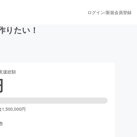
ログイン
/
新規会員登録
を作りたい！
うすぐ公開されます
支援総額
プロダクト
円
ファッション
スポーツ
,500,000円
数
ア
ソーシャルグッド
人