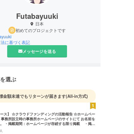
Futabayuuki
日本
初めてのプロジェクトです
ayuuki
引法に基づく表記
メッセージを送る
を選ぶ
標金額未達でもリターンが届きます
(All-in方式)
の活動報告 ☆ホームペー
 事務所設立時の事務所ホームページのサイトにて お名前を
。 ・掲載期間：ホームページが存続する限り掲載 ・掲載
み、 ・注意事項：支援時、必ず備考欄に掲載を希望される
人
入ください