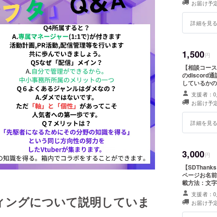
お届け予定
詳細を見
1,500
円
【相談コース】 ☆クラウドファンディングの活動報告 ☆私
のdiscor
しているかの
実際に聞くこ
支援者：0
Vtuber事
お届け予定
いなぁ と思
から2025年12月末まで ・提供方法：メ
使用します)
詳細を見
3,000
円
【SDThanksコース】 ☆クラウドファ
ページお名前
載方法：文字
るお名前をご記入ください ☆SDキャ
支援者：0
ィングについて説明していま
サイズ89mm 
お届け予定