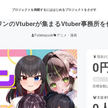
プロジェクトを掲載するには
はじめる
プロジェクトをさがす
ンのVtuberが集まるVtuber事務所
Futabayuuki
アニメ・漫画
注目のリターン
注目の新着プロジェクト
募集終了が近いプロジェクト
も
現在の
音楽
舞台・パフォーマンス
0
ゲーム・サービス開発
フード・飲食店
0%
書籍・雑誌出版
アニメ・漫画
目標金額は1
支援者
チャレンジ
ビューティー・ヘルスケ
0