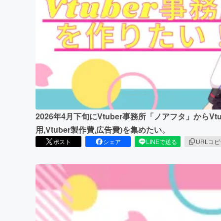
まちづくり・地域活性化
2026年4月下旬にVtuber事務所「ノアフタ」からV
用,Vtuber製作費,広告費)を集めたい。
ポスト
シェア
LINEで送る
URLコ