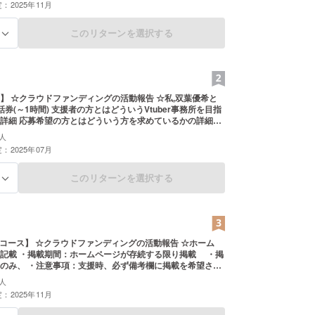
：2025年11月
このリターンを選択する
る
,双葉優希と
d通話券(～1時間) 支援者の方とはどういうVtuber事務所を目指
詳細 応募希望の方とはどういう方を求めているかの詳細を
とができます。 ※私と話すだけのプランになりますので
人
務所としての構想を知りたい人や所属Vtuberとして候補にした
：2025年07月
っている人へ向けてのプランです。 ・有効期限：2025年6月
ールにてDiscord(外部サイトを
URLを記載します。など
このリターンを選択する
る
ンディングの活動報告 ☆ホーム
記載 ・掲載期間：ホームページが存続する限り掲載 ・掲
のみ、 ・注意事項：支援時、必ず備考欄に掲載を希望され
ラをあてらったThanksカード(1枚)
人
× 63mm 数量 1枚
：2025年11月