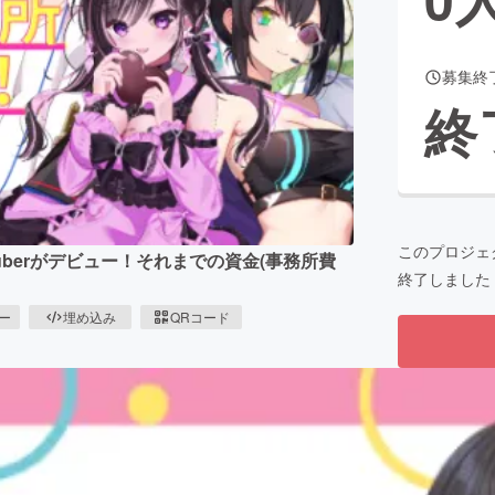
募集終
CAMPFIRE for Social Good
CAMPFIRE Creation
終
CAMPFIREふるさと納税
machi-ya
コミュニティ
このプロジェ
tuberがデビュー！それまでの資金(事務所費
終了しました
ピー
埋め込み
QRコード