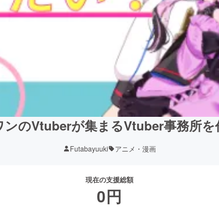
ンのVtuberが集まるVtuber事務所
Futabayuuki
アニメ・漫画
現在の支援総額
0
円