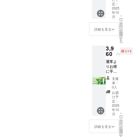
す！引き続きご支援・ご協
援・ご協力をお待ちしてお
ちのお
お待ちしております！
り致し
定：
礼とし
2025
力をお願い申し上げます！
ます 一
ります！
年10
て、今
般販売
こ
月
回の支
価格 税
の
リ
援して
込
タ
ー
いただ
￥4400-
ン
詳細を見る
を
くシャ
(送料込
選
択
ンプー
み) デラ
す
る
１本＋
イト
3,9
お礼の
モイス
残り15
手紙を
60
トRシャ
円
お送り
ンプー
通常よ
致しま
センシ
りお得
す 一般
ティブ&
に手に
販売価
ダメー
して支
格 税込
ジヘア
支援
援して
￥4400-
アミノ
者：
くださ
(送料込
酸系界
0人
る方！
み) デラ
面活性
お届
先着15
イト
剤配合
け予
名様限
モイス
定：
弱酸
定！通
2025
トRシャ
性 合
年10
常価格
ンプー
成香
こ
月
より
センシ
の
料・合
リ
10％off
ティブ&
タ
成着色
ー
！ 感謝
ダメー
ン
料無添
詳細を見る
を
の気持
ジヘア
選
加 提供
択
ちのお
アミノ
す
方法