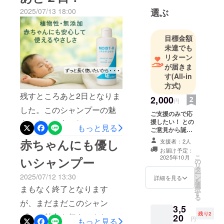
髪のダメージって、カラー
2025/07/13 18:00
選ぶ
や残り少なくなってきまし
た。このシャンプーは、ダ
目標金額
メージした髪にもすごくオ
未達でも
リターン
ススメなシャンプーです！
が届きま
髪のダメージって、カラー
す
(All-in
方式)
やパーマだけではなく日頃
残すところあと2日となりま
2,000
のシャンプー剤選びや紫外
円
した。このシャンプーの魅
ご支援のみで応
線・ドライヤーなど様々な
援したい！ との
力を多くの方に知ってもら
もっと見る
ところでダメージしていま
ご意見から誕生
うこと、あまり知られてい
しました！！ お
赤ちゃんにも優し
支援者：2人
す。シャンプーもダメージ
礼のメッセージ
なかったから、、、無添加
お届け予定：
をお送りしま
の原因になりかねないので
こ
2025年10月
いシャンプー
の
す！
や植物性の優しいシャン
リ
タ
す、洗浄力の強い(市販の
ー
2025/07/12 13:30
ン
詳細を見る
プー・ダメージケアに特化
を
シャンプー)成分のシャン
選
まもなく終了となります
択
したシャンプー・髪と頭皮
す
る
プーを使うなどがありま
が、まだまだこのシャン
のダメージについて、成分
3,5
す。その為に、髪のパサつ
残り2
プーの魅力を伝えてきれて
20
円
もっと見る
やケミカルにこだわってい