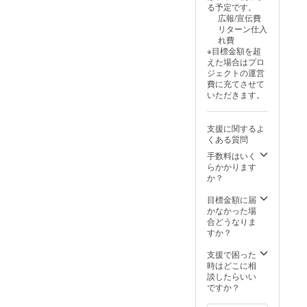
がおすすめで
り、
DEA、エタノー
泡立ち
酸アミ
イン、
る予定です。
リン酸
Na、塩
す。個人差や泡
マッ
ル、ココイルサ
が違い
ド
ココイ
広報/宣伝費
グリ
化Na、
立て前のすすぎ
サージ
ルコシンNa、コ
ます。
DEA、
ルグル
リターン仕入
コー
BG、
洗いによって泡
するよ
カミドプロピル
すすぎ
エタ
タミン
れ費
ル、オ
フェノ
立ちが違いま
うに洗
ベタイン、ココ
洗いを
ノー
酸
※目標金額を超
レイン
キシエ
す。すすぎ洗い
い、よ
イルグルタミン
よく
ル、コ
TEA、
えた場合はプロ
酸PEG-
タノー
をよく行ってか
くすす
酸TEA、ポリク
行って
コイル
ポリク
ジェクトの運営
10、ク
ル、オ
ら泡立てがおす
いでく
オタニウム-10、
から泡
サルコ
オタニ
費に充てさせて
エン
レンジ
すめです。 ○配
ださ
ヒドロキシプロ
立てが
シン
ウ
いただきます。
酸、グ
果皮油
合成分○ ココイ
い。２
ピルキトサン、
おすす
Na、コ
ム-10、
ルタミ
○ご使
ルメチルタウリ
度洗い
カミツレ花エキ
めで
カミド
ヒドロ
ン酸
用・保
ンNa、パーム核
がおす
ス、ウイキョウ
す。 ○
プロピ
キシプ
支援に関するよ
Na、塩
管の注
脂肪酸アミド
すめで
果実エキス、マ
配合成
ルベタ
ロピル
くある質問
化Na、
意など○
DEA、エタノー
す。個
ロニエエキス、
分○ コ
イン、
キトサ
BG、
商品の
ル、ココイルサ
手数料はいく
人差や
ニンジン根エキ
コイル
ココイ
ン、カ
フェノ
裏面に
ルコシンNa、コ
らかかります
泡立て
ス、ジステアリ
メチル
ルグル
ミツレ
キシエ
記載さ
カミドプロピル
か？
前のす
ン酸グリコー
タウリ
タミン
花エキ
タノー
れてお
ベタイン、ココ
すぎ洗
ル、オレイン酸
ンNa、
酸
ス、ウ
ル、オ
ります
イルグルタミン
目標金額に届
いに
PEG-10、クエン
パーム
TEA、
イキョ
レンジ
のて、
酸TEA、ポリク
かなかった場
よって
酸、グルタミン
核脂肪
ポリク
ウ果実
果皮油
お手元
オタニウム-10、
合どうなりま
泡立ち
酸Na、塩化
酸アミ
オタニ
エキ
○ご使
に届き
ヒドロキシプロ
すか？
が違い
Na、BG、フェ
ド
ウ
ス、マ
用・保
次第ご
ピルキトサン、
ます。
ノキシエタノー
DEA、
ム-10、
ロニエ
管の注
確認く
カミツレ花エキ
支援で困った
すすぎ
ル、オレンジ果
エタ
ヒドロ
エキ
意など○
ださい
ス、ウイキョウ
時はどこに相
洗いを
皮油 ○ご使用・
ノー
キシプ
ス、ニ
商品の
ませ。
果実エキス、マ
談したらいい
よく
保管の注意など○
ル、コ
ロピル
ンジン
裏面に
※この商
ロニエエキス、
ですか？
行って
商品の裏面に記
コイル
キトサ
根エキ
記載さ
品は、
ニンジン根エキ
から泡
載されておりま
サルコ
ン、カ
ス、ジ
れてお
化粧品