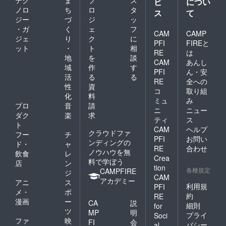
テク
ま
プ
ス
ビ
につい
コー
管の注
してお
ノロ
ち
ロ
タ
ル、オ
意など○
りま
ス
て
レイン
商品の
ジー
づ
ジ
ッ
す。
酸PEG-
裏面に
・ガ
く
ェ
フ
CAM
CAMP
10、ク
記載さ
ジェ
り
ク
に
エン
PFI
FIREと
れてお
ット
・
ト
相
酸、グ
ります
RE
は
地
を
談
ルタミ
のて、
CAM
あんし
ン酸
域
作
す
お手元
PFI
ん・安
Na、塩
に届き
活
る
る
RE
全への
化Na、
次第ご
性
資
BG、
コ
取り組
確認く
化
料
フェノ
ださい
ミュ
み
プロ
音
請
キシエ
ませ。
ニ
ニュー
タノー
ダク
楽
求
※この商
ティ
ス
ル、オ
品は、
ト
CAM
ヘルプ
レンジ
化粧品
クラウドファ
フー
チ
PFI
お問い
果皮油
製造販
ンディングの
ド・
ャ
○ご使
売許可
RE
合わせ
ノウハウを無
飲食
レ
用・保
を取得
Crea
料で学ぼう
店
ン
管の注
してお
tion
各種規定
CAMPFIRE
意など○
りま
ジ
CAM
商品の
す。
アカデミー
アニ
ス
利用規
PFI
裏面に
メ・
ポ
記載さ
約
RE
漫画
ー
CA
説
れてお
細則
for
ツ
ります
MP
明
プライ
Soci
のて、
ファ
映
FI
会
バシー
al