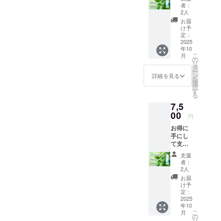
ださる
価格 税
アミノ
のひら
者：
い。２
方！ 感
込
酸系界
2人
にと
度洗い
謝の気
￥4400-
面活性
り、
お届
がおす
持ちの
(送料込
剤配合
け予
マッ
すめで
お礼と
み) デラ
定：
弱酸
サージ
す。個
して、
2025
イト
性 合
するよ
人差や
年10
今回の
モイス
成香
うに洗
泡立て
こ
月
支援し
トRシャ
の
料・合
い、よ
前のす
リ
ていた
ンプー
タ
成着色
くすす
すぎ洗
ー
だく
センシ
ン
料無添
詳細を見る
いでく
いに
を
シャン
ティブ&
選
加 提供
ださ
よって
択
プー
ダメー
す
方法
い。２
泡立ち
る
300ml
ジヘア
ゆう
度洗い
が違い
7,5
を１本
アミノ
パック
がおす
ます。
＋お礼
00
酸系界
(ゆう
すめで
円
すすぎ
の手紙
面活性
パッ
す。個
洗いを
お得に
をお送
剤配合
ク・定
人差や
よく
手にし
り致し
弱酸
形外郵
泡立て
行って
て支援
ます 一
性 合
便)また
前のす
から泡
してく
般販売
成香
は、ヤ
すぎ洗
支援
立てが
ださる
価格 税
料・合
マト運
者：
いに
おすす
方！ 感
込
成着色
2人
輸 使用
よって
めで
謝の気
￥4400-
料無添
期限の
お届
泡立ち
す。 ○
持ちの
(送料込
加 提供
け予
目安 1
が違い
配合成
お礼と
み) デラ
定：
方法
年半以
ます。
分○ コ
して、
2025
イト
ゆう
内 ○ご
すすぎ
コイル
年10
今回の
モイス
パック
使用方
洗いを
メチル
こ
月
支援し
トRシャ
の
(ゆう
法○ 適
よく
タウリ
リ