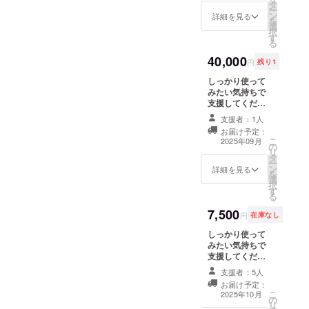
ていた
ンプー
タ
パッ
量を手
行って
ンNa、
ー
だく
センシ
ン
ク・定
詳細を見る
のひら
から泡
パーム
を
シャン
ティブ&
選
形外郵
にと
立てが
核脂肪
択
プー
ダメー
す
便)また
り、
おすす
酸アミ
る
300ml
ジヘア
は、ヤ
マッ
めで
ド
を2本＋
40,000
アミノ
マト運
サージ
す。 ○
円
残り1
DEA、
お礼の
酸系界
輸 使用
するよ
配合成
エタ
手紙を
しっかり使って
面活性
期限の
うに洗
分○ コ
ノー
お送り
みたい気持ちで
剤配
目安 1
い、よ
コイル
ル、コ
致しま
支援してくださ
合 弱
年半以
くすす
メチル
コイル
す。 一
る方！しかも、
酸性
内 ○ご
いでく
タウリ
支援者：1人
サルコ
般販売
大人の箱買い気
合成香
使用方
ださ
ンNa、
シン
お届け予定：
価格 税
分！ 感謝の気持
料・合
法○ 適
い。２
パーム
こ
2025年09月
Na、コ
込
の
ちと今回の支援
成着色
量を手
度洗い
核脂肪
リ
カミド
￥4400-
タ
していただくと
料無添
のひら
がおす
酸アミ
ー
プロピ
(送料込
ン
MOIST-Rシャン
加 提供
詳細を見る
にと
すめで
ド
を
ルベタ
み) デラ
選
プー 1000ml 詰
方法
り、
す。個
DEA、
択
イン、
イト
す
め替え6本+お礼
ゆう
マッ
人差や
エタ
る
ココイ
モイス
の手紙をお送り
パック
サージ
泡立て
ノー
ルグル
7,500
トRシャ
致します。 一般
(ゆう
するよ
前のす
円
在庫なし
ル、コ
タミン
ンプー
販売価格 税込
パッ
うに洗
すぎ洗
コイル
酸
しっかり使って
センシ
￥48000-(送料込
ク・定
い、よ
いに
サルコ
TEA、
みたい気持ちで
ティブ&
み) デライト モ
形外郵
くすす
よって
シン
ポリク
支援してくださ
ダメー
イストRシャン
便)また
いでく
泡立ち
Na、コ
オタニ
る方！ 感謝の気
ジヘア
プー センシティ
は、ヤ
ださ
が違い
支援者：5人
カミド
ウ
持ちのお礼とし
アミノ
ブ&ダメージヘ
マト運
い。２
ます。
プロピ
お届け予定：
ム-10、
て、今回の支援
酸系界
ア アミノ酸系界
輸 使用
度洗い
すすぎ
こ
2025年10月
ルベタ
ヒドロ
の
していただく
面活性
面活性剤配合
期限の
がおす
洗いを
リ
イン、
キシプ