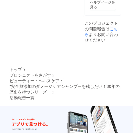
ス、ジステアリ
立てが
すのて、お手元
シン
ヘルプページを
ミツレ
ステア
ります
製造販
ン酸グリコー
おすす
に届き次第ご確
Na、コ
見る
花エキ
リン酸
のて、
売許可
ル、オレイン酸
めで
認くださいま
カミド
ス、ウ
グリ
お手元
を取得
PEG-10、クエン
す。 ○
せ。 ※この商品
プロピ
イキョ
コー
に届き
してお
酸、グルタミン
配合成
は、化粧品製造
ルベタ
ウ果実
ル、オ
次第ご
このプロジェクト
りま
酸Na、塩化
分○ コ
販売許可を取得
イン、
エキ
レイン
確認く
す。
の問題報告は
こち
Na、BG、フェ
コイル
しております
ココイ
ス、マ
酸PEG-
ださい
ら
よりお問い合わ
ノキシエタノー
メチル
ルグル
ロニエ
10、ク
ませ。
ル、オレンジ果
タウリ
せください
タミン
エキ
エン
※この商
皮油 ○ご使用・
ンNa、
酸
ス、ニ
酸、グ
品は、
保管の注意など○
パーム
TEA、
ンジン
ルタミ
化粧品
商品の裏面に記
核脂肪
ポリク
根エキ
ン酸
製造販
載されておりま
酸アミ
オタニ
ス、ジ
Na、塩
売許可
すのて、お手元
ド
ウ
ステア
化Na、
を取得
に届き次第ご確
DEA、
ム-10、
リン酸
トップ
>
BG、
してお
認くださいま
エタ
ヒドロ
グリ
フェノ
プロジェクトをさがす
>
りま
せ。 ※この商品
ノー
キシプ
コー
キシエ
す。
ビューティー・ヘルスケア
>
は、化粧品製造
ル、コ
ロピル
ル、オ
タノー
"安全無添加のダメージケアシャンプーを残したい！30年の
販売許可を取得
コイル
キトサ
レイン
ル、オ
しております。
サルコ
歴史を持つシリーズ！
>
ン、カ
酸PEG-
レンジ
シン
ミツレ
活動報告一覧
10、ク
果皮油
Na、コ
花エキ
エン
○ご使
カミド
ス、ウ
酸、グ
用・保
プロピ
イキョ
ルタミ
管の注
ルベタ
ウ果実
ン酸
意など○
イン、
エキ
Na、塩
商品の
ココイ
ス、マ
化Na、
裏面に
ルグル
ロニエ
BG、
記載さ