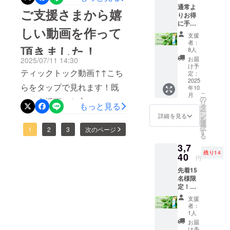
きや乾燥につながります。
おりません。。。このシャ
通常よ
ご支援さまから嬉
るサロンさんでもあまり知
りお得
なるべく優しい洗浄力で洗
ンプーは、ベビーソープで
に手に
られていない為に、知って
しい動画を作って
うことで乾燥やパサつきを
して支
使われている成分「ココイ
支援
いる美容師さんは少なかっ
援して
者：
穏やかにします。どんなに
頂きました！
くださ
ルメチルタウリンNa」を主
8人
たのです！私は、このシャ
る方！
お届
2025/07/11 14:30
高いトリートメントやしっ
成分にしてあり赤ちゃんや
先着10
け予
ンプーに出会って25年にな
ティックトック動画↑↑こち
名様限
定：
とりするトリートメントを
敏感肌の方にお使い頂ける
定！通
2025
ります。このシャンプーの
らをタップで見れます！既
年10
使っても、洗浄力が強いと
常価格
安心の成分です！！他にも
こ
月
良さを知って頂く事とシャ
より
の
にご支援頂いた方に、ご支
リ
洗い流してしまいます。
もっと見る
20％off
刺激や安全性の高い成分を
タ
ー
ンプーの仕方やシャンプー
！ 感謝
援と応援のお言葉だけでな
ン
詳細を見る
シャンプーを優しい洗浄力
を
自然・天然物より製品化し
の気持
選
そのものの大切さを知って
択
くこのプロジェクトを紹介
1
2
3
次のページ
ちのお
す
にすることで、髪質はまた
ておりますので、安心して
る
礼とし
もらいたいと思い企画しま
する動画を作ってもらいま
3,7
違ってきたりもします！こ
て、今
お使い頂けるシャンプーで
残り14
した。残り２日ですが、宣
回の支
40
した！ずっと考えてくだ
円
んな話を自分のお客様だけ
援して
す！！他にも魅力がありま
伝広告などの活動をしたい
先着15
いただ
さっていたそうです！残り
でなく、いまだにご存知な
名様限
すが、今回は赤ちゃんにも
くシャ
と思います！！
定！通
わずかですが、とても心強
ンプー
い方にも発信していければ
優しいシャンプー！！と言
常価格
300ml
支援
い応援となります！！！本
より
と思っております。残りわ
を１本
者：
うことで報告しました！！
15％off
＋お礼
1人
当にありがとうございま
ずかですが、引き続きご支
！ 感謝
の手紙
引き続きご支援・ご協力を
お届
の気持
をお送
け予