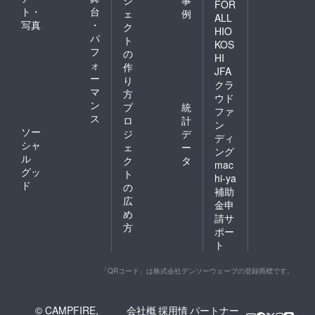
ジ
事
FOR
ト・
台
ェ
例
ALL
写真
・
ク
HIO
パ
ト
KOS
フ
の
HI
ォ
作
JFA
ー
り
クラ
マ
方
ウド
ン
プ
統
ファ
ス
ロ
計
ン
ソー
ジ
デ
ディ
シャ
ェ
ー
ング
ル
ク
タ
mac
グッ
ト
hi-ya
ド
の
補助
広
金申
め
請サ
方
ポー
ト
「QRコード」は株式会社デンソーウェーブの登録商標です。
© CAMPFIRE,
会社概
採用情
パートナー