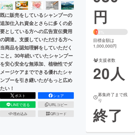
円
まちづくり・地域活性化
既に販売をしているシャンプーの
追加仕入れ資金とさらに多くの必
CAMPFIRE for Social Good
CAMPFIRE Creation
要としている方への広告宣伝費用
14%
CAMPFIREふるさと納税
machi-ya
コミュニティ
の調達。支援していただける方へ
目標金額は
1,000,000円
当商品を認知理解をしていただく
こと。30年続いていたシャンプー
支援者数
を安心安全な無添加、植物性でダ
20
人
メージケアまでできる優れたシャ
ンプーを引き継いたがもっと広め
たい！
募集終了まで残
ポスト
シェア
り
LINEで送る
URLコピー
終了
埋め込み
QRコード