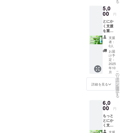
る
礼とし
酸系界
ゆう
5,0
て、今
面活性
パック
回の支
00
剤配合
(ゆう
円
援して
弱酸
パッ
とにか
いただ
性 合
ク・定
く支援
くシャ
成香
形外郵
を重視
ンプー
料・合
便)また
してく
300ml
成着色
は、ヤ
支援
ださる
を１本
料無添
マト運
者：
方！ 感
＋お礼
加 提供
0人
輸 使用
謝の気
の手紙
方法
期限の
お届
持ちの
をお送
ゆう
け予
目安 1
お礼と
り致し
定：
パック
年半以
して、
2025
ます 一
(ゆう
内 ○ご
年10
今回の
般販売
パッ
使用方
こ
月
支援し
価格 税
の
ク・定
法○ 適
リ
ていた
込
タ
形外郵
量を手
ー
だく
￥4400-
ン
便)また
詳細を見る
のひら
を
シャン
(送料込
選
は、ヤ
にと
択
プー
み) デラ
す
マト運
り、
る
300ml
イト
輸 使用
マッ
6,0
を１本
モイス
期限の
サージ
＋お礼
00
トRシャ
目安 1
するよ
円
の手紙
ンプー
年半以
うに洗
もっと
をお送
センシ
内 ○ご
い、よ
とにか
り致し
ティブ&
使用方
くすす
く支援
ます 一
ダメー
法○ 適
いでく
してく
般販売
ジヘア
量を手
ださ
支援