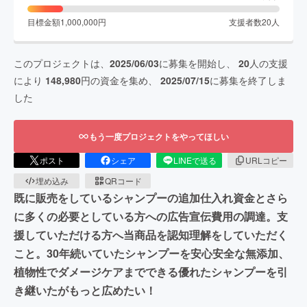
目標金額
1,000,000
円
支援者数
20
人
このプロジェクトは、
2025/06/03
に募集を開始し、
20
人の支援
により
148,980
円の資金を集め、
2025/07/15
に募集を終了しま
した
もう一度プロジェクトをやってほしい
ポスト
シェア
LINEで送る
URLコピー
埋め込み
QRコード
既に販売をしているシャンプーの追加仕入れ資金とさら
に多くの必要としている方への広告宣伝費用の調達。支
援していただける方へ当商品を認知理解をしていただく
こと。30年続いていたシャンプーを安心安全な無添加、
植物性でダメージケアまでできる優れたシャンプーを引
き継いたがもっと広めたい！