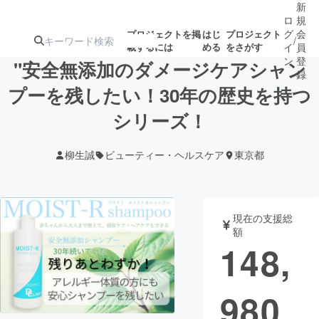
新
ロ
規
グ
会
プロジェクトを掲
はじ
プロジェクト
/
載するには
める
をさがす
イ
員
ン
登
"安全無添加のダメージケアシャン
録
プーを残したい！30年の歴史を持つ
シリーズ！
人気のプロ
注目のリ
注目の新着プロ
募集終了が近いプ
もうすぐ公開
ジェクト
ターン
ジェクト
ロジェクト
されます
柳生誠
ビューティー・ヘルスケア
東京都
アート・写真
音楽
現在の支援総
テクノロジー・ガジェット
ゲーム・サ
額
148,
映像・映画
書籍・雑誌
980
ビジネス・起業
チャレンジ