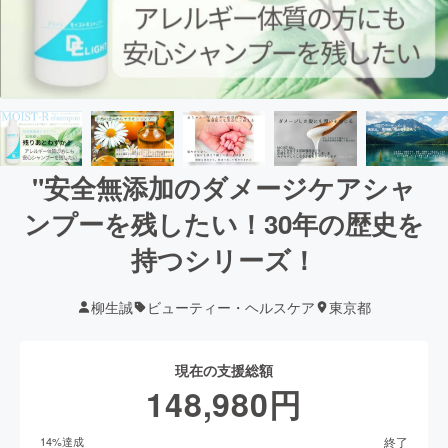
"安全無添加のダメージケアシャ
ンプーを残したい！30年の歴史を
持つシリーズ！
柳生誠
ビューティー・ヘルスケア
東京都
現在の支援総額
148,980
円
終了
14
%達成