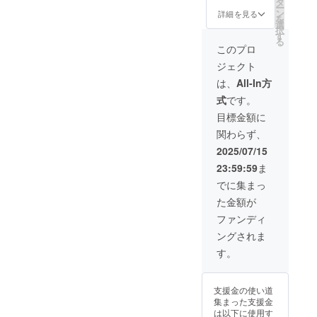
タ
シャンプー詰め
剤配
弱酸性 合成香
目安 1
すめで
よく
ー
ココイ
ロピル
ン
替え1000ml１本
合 弱
詳細を見る
料・合成着色料
年半以
す。個
行って
を
ルグル
キトサ
選
＋お礼の手紙を
酸性
無添加 提供方
内 ○ご
人差や
から泡
択
タミン
ン、カ
す
お送り致しま
合成香
法 ゆうパック
使用方
泡立て
立てが
る
酸
ミツレ
す。 一般販売価
料・合
このプロ
(ゆうパック・定
法○ 適
前のす
おすす
TEA、
花エキ
格 税込￥8800-
成着色
形外郵便)また
量を手
すぎ洗
めで
ポリク
ジェクト
ス、ウ
(送料込み) デラ
料無添
は、ヤマト運輸
のひら
いに
す。 ○
オタニ
イキョ
イト モイスト
加 提供
は、
All-In方
使用期限の目
にと
よって
配合成
ウ
ウ果実
Rシャンプー セ
方法
安 1年半以内 ○
り、
泡立ち
分○ コ
ム-10、
式
です。
エキ
ンシティブ&ダ
ゆう
ご使用方法○ 適
マッ
が違い
コイル
ヒドロ
ス、マ
メージヘア アミ
パック
目標金額に
量を手のひらに
サージ
ます。
メチル
キシプ
ロニエ
ノ酸系界面活性
(ゆう
とり、マッサー
するよ
すすぎ
タウリ
ロピル
関わらず、
エキ
剤配合 弱酸
パッ
ジするように洗
うに洗
洗いを
ンNa、
キトサ
ス、ニ
性 合成香料・
ク・定
2025/07/15
い、よくすすい
い、よ
よく
パーム
ン、カ
ンジン
合成着色料無添
形外郵
でください。２
くすす
行って
核脂肪
ミツレ
23:59:59
ま
根エキ
加 提供方法 ゆ
便)また
度洗いがおすす
いでく
から泡
酸アミ
花エキ
ス、ジ
うパック(ゆう
は、ヤ
でに集まっ
めです。個人差
ださ
立てが
ド
ス、ウ
ステア
パック・定形外
マト運
や泡立て前のす
い。２
おすす
DEA、
イキョ
た金額が
リン酸
郵便)または、ヤ
輸 使用
すぎ洗いによっ
度洗い
めで
エタ
ウ果実
グリ
マト運輸 使用期
期限の
ファンディ
て泡立ちが違い
がおす
す。 ○
ノー
エキ
コー
限の目安 1年半
目安 1
ます。すすぎ洗
すめで
配合成
ル、コ
ス、マ
ングされま
ル、オ
以内 ○ご使用方
年半以
いをよく行って
す。個
分○ コ
コイル
ロニエ
レイン
法○ 適量を手の
内 ○ご
す。
から泡立てがお
人差や
コイル
サルコ
エキ
酸PEG-
ひらにとり、
使用方
すすめです。 ○
泡立て
メチル
シン
ス、ニ
10、ク
マッサージする
法○ 適
配合成分○ ココ
前のす
タウリ
Na、コ
ンジン
エン
ように洗い、よ
量を手
イルメチルタウ
すぎ洗
ンNa、
カミド
支援金の使い道
根エキ
酸、グ
くすすいでくだ
のひら
リンNa、パーム
いに
パーム
プロピ
集まった支援金
ス、ジ
ルタミ
さい。２度洗い
にと
核脂肪酸アミド
よって
核脂肪
ルベタ
は以下に使用す
ステア
ン酸