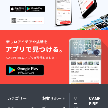
タミン
エキ
フェノ
れてお
酸
ス、ニ
キシエ
ります
TEA、
ンジン
タノー
のて、
ポリク
根エキ
ル、オ
お手元
オタニ
ス、ジ
レンジ
に届き
ウ
ステア
果皮油
次第ご
ム-10、
リン酸
○ご使
確認く
ヒドロ
グリ
用・保
ださい
キシプ
コー
管の注
ませ。
ロピル
ル、オ
意など○
※この商
キトサ
レイン
商品の
品は、
ン、カ
酸PEG-
裏面に
化粧品
ミツレ
10、ク
記載さ
製造販
花エキ
エン
れてお
売許可
ス、ウ
酸、グ
ります
を取得
イキョ
ルタミ
のて、
してお
ウ果実
ン酸
お手元
りま
エキ
Na、塩
に届き
す。
ス、マ
化Na、
次第ご
ロニエ
BG、
確認く
エキ
フェノ
ださい
ス、ニ
キシエ
ませ。
ンジン
タノー
※この商
根エキ
ル、オ
品は、
ス、ジ
レンジ
化粧品
ステア
果皮油
カテゴリー
起案サポート
サ
CAMP
製造販
リン酸
○ご使
売許可
ー
FIRE
グリ
用・保
を取得