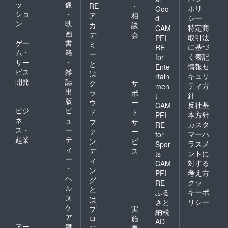
お手元
ッ
像
RE
・
ポリ
Goo
に届き
ショ
・
ア
相
シー
次第ご
d
ン
映
カ
談
確認く
特定商
CAM
画
ださい
デ
会
取引法
PFI
ませ。
ゲー
書
ミ
に基づ
RE
※この商
ム・
籍
ー
く表記
for
品は、
サー
・
と
情報セ
Ente
化粧品
ビス
雑
は
製造販
キュリ
rtain
開発
誌
ク
サ
売許可
ティ方
men
出
を取得
ラ
ポ
針
t
してお
版
ウ
ー
反社基
CAM
りま
ビジ
ビ
ド
ト
本方針
PFI
す。
ネ
ュ
フ
サ
カスタ
RE
ス・
ー
ァ
ー
マーハ
for
起業
テ
ン
ビ
ラスメ
Spor
ィ
デ
ス
ントに
ts
ー
ィ
対する
CAM
・
ン
考え方
PFI
ヘ
グ
クッ
RE
ル
と
キーポ
ふる
ス
は
リシー
さと
ケ
プ
実
納税
ア
ロ
施
AD
アー
舞