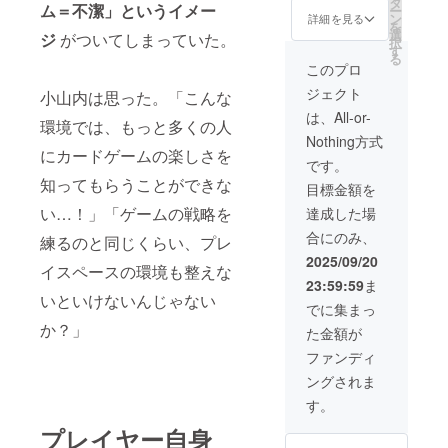
タ
ム＝不潔」というイメー
ー
調査を
ターン
ン
詳細を見る
を
実施 ∟
です。
選
ジ
がついてしまっていた。
択
設問設
後半枠
す
る
計〜集
期間：
このプロ
計レ
2026 年
ジェクト
ポート
2月～4
小山内は思った。「こんな
まで対
月 詳細
は、All-or-
環境では、もっと多くの人
応 ∟
共同開
Nothing方式
カット
発ディ
にカードゲームの楽しさを
／カ
レク
です。
ラー施
ショ
知ってもらうことができな
目標金額を
術中
ン：
の“60分
lushtre
い…！」「ゲームの戦略を
達成した場
以上の
e代表・
合にのみ、
対話時
茂木賢
練るのと同じくらい、プレ
間”を活
太が企
2025/09/20
イスペースの環境も整えな
用し、
画立
23:59:59
ま
一般的
案〜試
いといけないんじゃない
なアン
作評価
でに集まっ
ケート
までフ
か？」
た金額が
では得
ル伴走
られな
（オン
ファンディ
い深層
ライン
ングされま
インサ
／対
イトを
面 ） リ
す。
抽出 共
アル顧
創ワー
客リ
プレイヤー自身
ク
サーチ