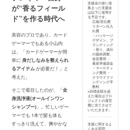
支援金の使い道
ショッ
＋施術
が“香るフィール
集まった支援金
プ:オタ
中イン
は以下に使用す
ク美容
タ
ド”を作る時代へ
る予定です。
師14名
ビュー
広報/宣伝費
とアイ
：月間
リターン仕入
デア創
1,000名
れ費
出・プ
超来
美容のプロであり、カード
・パッケージ
ロトタ
店・ほ
デザイン、ブ
イプ検
ぼ全員
ゲーマーでもある小山内
ランディング
証セッ
がオタ
・香り、成分
ション
クのサ
は、「カードゲーマーが簡
の最終調整、
（2 回）
ロン顧
改良費用 ・
単に
身だしなみを整えられ
試作品
客様へ
量産準備資金
フィー
調査を
るアイテム
が必要だ！」と
・マーケティ
ドバッ
実施 ∟
ング費用 ・
ク:OFF‑
設問設
考えた。
クラウドファ
KAi!!秋
計〜集
ンディング手
葉原／
計レ
数料
池袋店
ポート
そこで着目したのが、「
全
※目標金額を超
で来店
まで対
えた場合はプロ
客テス
応 ∟
身洗浄液(オールインワン
ジェクトの運営
ト設置
カット
費に充てさせて
シャンプー)
」。忙しいゲー
→ 定
／カ
いただきます。
量・定
ラー施
マーでも 1本で髪も体も
性コメ
術中
ントを
の“60分
すっきり洗えて、爽やかな
支援に関するよ
納品 共
以上の
くある質問
通プロ
対話時