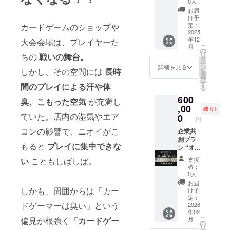
0人
e代表・
ノ:||を
お届
茂木賢
300本提
け予
太が企
供しま
定：
カードゲームのショップや
画立
す。 ・
2025
年12
案〜試
数量：
大会会場は、プレイヤーた
こ
月
作評価
300点
の
リ
ちの
戦いの舞台。
までフ
・サイ
タ
ー
ル伴走
ズ：
ン
詳細を見る
しかし、その空間には
長時
を
（オン
300ml
選
択
ライン
す
間のプレイによる汗や体
る
／対
600
面 ） リ
臭、こもった空気
が充満し
アル顧
,00
残り1
客リ
ていた。店内の湿気やエア
0
円
サーチ
コンの影響で、ニオイがこ
＋施術
企業共
中イン
創プラ
もると
プレイに集中できな
タ
ン “オタ
ビュー
ク×美
支援
い
こともしばしば。
：月間
容”の最
者：
1,000名
前線
0人
超来
で、御
お届
店・ほ
社だけ
しかも、周囲からは「カー
け予
ぼ全員
のヒッ
定：
ドゲーマーは臭い」という
がオタ
ト商品
2026
年02
クのサ
を共創
こ
月
偏見が根強く
「カードゲー
ロン顧
する特
の
リ
客様へ
別リ