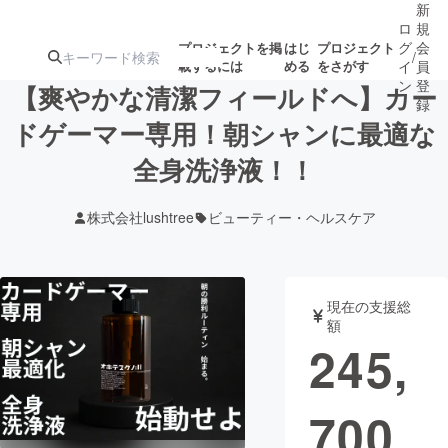
新
ロ
規
グ
会
プロジェクトを掲
はじ
プロジェクト
/
載するには
める
をさがす
イ
員
ン
登
【爽やかな清潔フィールドへ】カー
録
ドゲーマー専用！朝シャンに最適な
全身洗浄液！！
人気のプロ
注目のリ
注目の新着プロ
募集終了が近いプ
もうすぐ公開
ジェクト
ターン
ジェクト
ロジェクト
されます
株式会社lushtree
ビューティー・ヘルスケア
アート・写真
音楽
現在の支援総
テクノロジー・ガジェット
ゲーム・サ
額
245,
映像・映画
書籍・雑誌
700
ビジネス・起業
チャレンジ