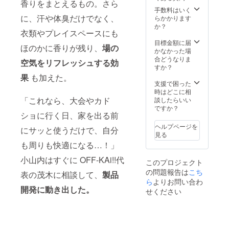
香りをまとえるもの。さら
モー
間”を活
手数料はいく
ション:
用し、
に、汗や体臭だけでなく、
らかかります
プレス
一般的
か？
衣類やプレイスペースにも
リリー
なアン
ス・
ケート
目標金額に届
ほのかに香りが残り、
場の
X(旧
では得
かなかった場
Twitter)
られな
合どうなりま
空気をリフレッシュする効
・店頭
い深層
すか？
POPを
インサ
果
も加えた。
共同発
イトを
支援で困った
信（貴
抽出 共
時はどこに相
社ロゴ
創ワー
「これなら、大会やカド
談したらいい
掲載／
ク
ですか？
時期要
ショッ
ショに行く日、家を出る前
調整）
プ:オタ
ヘルプページを
にサッと使うだけで、自分
・実施
ク美容
見る
概要：
師14名
も周りも快適になる…！」
60分
とアイ
×14回
デア創
小山内はすぐに OFF-KAi!!代
このプロジェクト
（週1回
出・プ
の問題報告は
3ヶ月
ロトタ
こち
表の茂木に相談して、
製品
間） ・
イプ検
ら
よりお問い合わ
有効期
証セッ
開発に動き出した。
せください
限：
ション
2026年
（2 回）
1月末ま
試作品
で ・受
フィー
講方
ドバッ