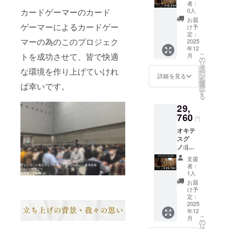
OFF-
ら2026
者：
KAi!!全
年12月
0人
カードゲーマーのカード
メ
末まで
お届
ニュー
ゲーマーによるカードゲー
になり
け予
20%OF
ます。
定：
マーの為のこのプロジェク
F券を1
2025
年12
枚提供
こ
トを成功させて、皆で快適
月
しま
の
リ
す。 ・
タ
な環境を作り上げていけれ
ー
数量：6
ン
詳細を見る
を
点 ・サ
選
ば幸いです。
択
イズ：
す
る
300ml
29,
・割引
券：1枚
760
円
※割引券
オキテ
の有効
スグ
期限：
ノ:||を
2025年
10本提
10月か
支援
供しま
ら2026
者：
す。 ・
年12月
1人
数量：
末まで
お届
10点 ・
になり
け予
サイ
ます。
定：
ズ：
2025
年12
300ml
こ
月
の
リ