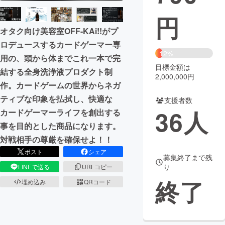
円
まちづくり・地域活性化
オタク向け美容室OFF-KAi!!がプ
ロデュースするカードゲーマー専
CAMPFIRE for Social Good
CAMPFIRE Creation
12%
用の、頭から体までこれ一本で完
CAMPFIREふるさと納税
machi-ya
コミュニティ
目標金額は
結する全身洗浄液プロダクト制
2,000,000円
作。カードゲームの世界からネガ
ティブな印象を払拭し、快適な
支援者数
36
人
カードゲーマーライフを創出する
事を目的とした商品になります。
対戦相手の尊厳を確保せよ！！
ポスト
シェア
募集終了まで残
り
LINEで送る
URLコピー
終了
埋め込み
QRコード