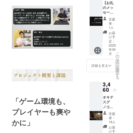
【お礼
供、延いて
のメッ
セー
は業界発展
ジ】 感
に寄与でき
支援
謝の気
者：
ればと切実
持ちを
1人
込め
に思ってお
お届
て、お
け予
ります！
礼の
定：
メッ
2025
年09
セージ
こ
月
をお送
の
リ
りしま
タ
ー
す。
ン
詳細を見る
を
選
択
す
る
3,4
60
円
オキテ
「ゲーム環境も、
スグ
ノ:||を1
プレイヤーも爽や
本提供
支援
しま
者：
かに」
す。 ・
18人
数量：1
お届
点 ・サ
け予