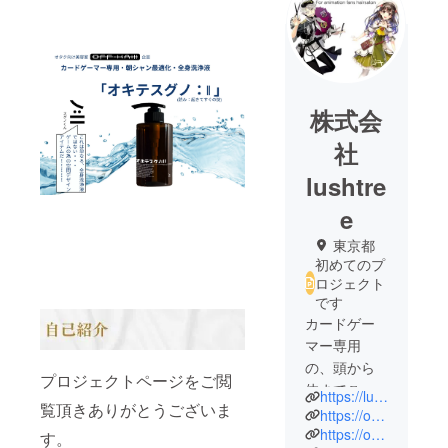
株式会
社
lushtre
e
東京都
初めてのプ
ロジェクト
です
カードゲー
マー専用
の、頭から
プロジェクトページをご閲
体までこれ
https://lushtree.net/
覧頂きありがとうございま
一本で完結
https://off-kai.com/
する全身洗
https://off-kai.com/ikebukuro/
す。