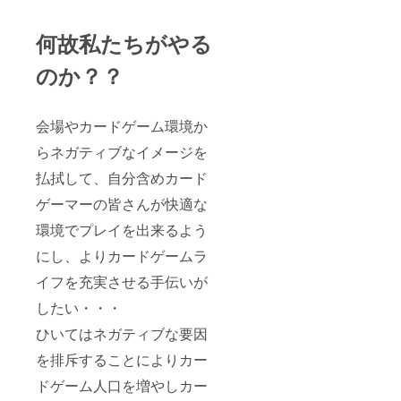
法：
ク:OFF‑
※オンラ
KAi!!秋
何故私たちがやる
インの
葉原／
場合：
池袋店
のか？？
Google
で来店
Meetを
客テス
使用し
ト設置
ます。
→ 定
会場やカードゲーム環境か
※オフ
量・定
ライン
性コメ
らネガティブなイメージを
の場
ントを
合：実
納品 共
払拭して、自分含めカード
施場所
通プロ
は秋葉
モー
ゲーマーの皆さんが快適な
原にあ
ション:
環境でプレイを出来るよう
る弊社
プレス
事務所
リリー
にし、よりカードゲームラ
です。
ス・
実施場
X(旧
イフを充実させる手伝いが
所まで
Twitter)
の交通
・店頭
したい・・・
費は支
POPを
援者で
共同発
ひいてはネガティブな要因
ご負担
信（貴
くださ
社ロゴ
を排斥することによりカー
い。
掲載／
ドゲーム人口を増やしカー
時期要
調整）