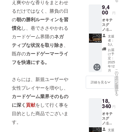
る
え爽やかな香りをまとわせ
9,4
るだけではなく、勝負の日
00
円
の
朝の勝利ルーティンを習
オキテ
スグ
慣化
し、巷でささやかれる
ノ:||を3
本、
カードゲーム界隈の
ネガ
支援
OFF-
者：
KAi!!全
ティブな状況を取り除き
、
5人
メ
お届
ニュー
既存の
カードゲーマーライ
け予
10%OF
定：
フを快適にする。
F券を1
2025
年12
枚提供
こ
月
しま
の
リ
す。 ・
タ
さらには、新規ユーザーや
ー
数量：3
ン
詳細を見る
を
点 ・サ
選
女性プレイヤーを増やし、
択
イズ：
す
る
300ml
カードゲーム業界そのもの
18,
・割引
に深く
貢献
をして行く事を
券：1枚
340
円
※割引券
目的とした商品でございま
オキテ
の有効
スグ
期限：
す。
ノ:||を6
2025年
本、
10月か
支援