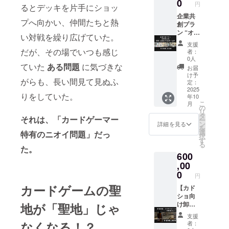
0
円
るとデッキを片手にショッ
企業共
プへ向かい、仲間たちと熱
創プラ
ン “オタ
い対戦を繰り広げていた。
ク×美
支援
容”の最
だが、その場でいつも感じ
者：
前線
0人
で、御
ていた
ある問題
に気づきな
お届
社だけ
け予
がらも、長い間見て見ぬふ
のヒッ
定：
ト商品
2025
りをしていた。
年10
を共創
こ
月
する特
の
リ
別リ
タ
それは、「カードゲーマー
ー
ターン
ン
詳細を見る
を
です。
選
特有のニオイ問題」だっ
択
早期申
す
る
込枠 期
た。
600
間：
2025 年
,00
10月〜
0
円
12月 詳
カードゲームの聖
細 共同
【カド
開発
ショ向
ディレ
け卸値
地が「聖地」じゃ
クショ
価格で
支援
ン：
オキテ
なくなる！？
者：
lushtre
スグ