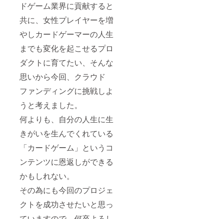
ドゲーム業界に貢献すると
・実施
概要：
共に、女性プレイヤーを増
60分
×14回
やしカードゲーマーの人生
（週1回
3ヶ月
までも変化を起こせるプロ
間） ・
ダクトに育てたい、そんな
有効期
限：
思いから今回、クラウド
2026年
5月末ま
ファンディングに挑戦しよ
で ・受
講方
うと考えました。
法：
※オンラ
何よりも、自分の人生に生
インの
きがいを生んでくれている
場合：
Google
「カードゲーム」というコ
Meetを
使用し
ンテンツに恩返しができる
ます。
※オフ
かもしれない。
ライン
の場
その為にも今回のプロジェ
合：実
施場所
クトを成功させたいと思っ
は秋葉
ていますので、何卒よろし
原にあ