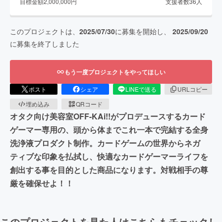
目標金額
2,000,000
円
支援者数
36
人
このプロジェクトは、
2025/07/30
に募集を開始し、
2025/09/20
に募集を終了しました
もう一度プロジェクトをやってほしい
ポスト
シェア
LINEで送る
URLコピー
埋め込み
QRコード
オタク向け美容室OFF-KAi!!がプロデュースするカード
ゲーマー専用の、頭から体までこれ一本で完結する全身
洗浄液プロダクト制作。カードゲームの世界からネガ
ティブな印象を払拭し、快適なカードゲーマーライフを
創出する事を目的とした商品になります。対戦相手の尊
厳を確保せよ！！
このプロジェクトを見た人はこちらもチェックし