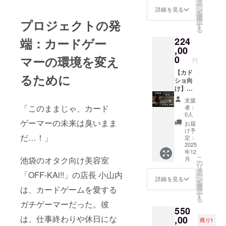
タ
ー
ン
詳細を見る
を
選
択
プロジェクトの発
す
る
224
端：カードゲー
,00
0
マーの環境を変え
円
【カド
るために
ショ向
け】卸
値価格
支援
でオキ
「このままじゃ、カード
者：
テスグ
0人
ノ:||を
ゲーマーの未来は臭いまま
お届
100本提
け予
だ…！」
供しま
定：
す。 ・
2025
年12
数量：
こ
月
池袋のオタク向け美容室
100点
の
リ
・サイ
タ
「OFF-KAi!!」の店長 小山内
ー
ズ：
ン
詳細を見る
を
300ml
選
は、カードゲームを愛する
択
す
る
ガチゲーマーだった。彼
550
は、仕事終わりや休日にな
,00
残り1