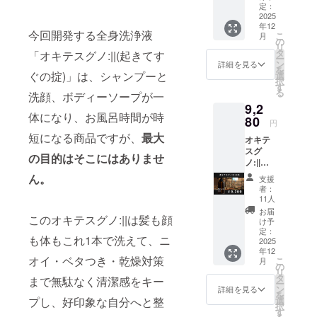
イズ：
定：
300ml
2025
年12
今回開発する全身洗浄液
こ
月
の
リ
タ
「オキテスグノ:||(起きてす
ー
ン
詳細を見る
を
ぐの掟)」は、シャンプーと
選
択
す
る
洗顔、ボディーソープが一
9,2
体になり、お風呂時間が時
80
円
短になる商品ですが、
最大
オキテ
スグ
の目的はそこにはありませ
ノ:||を3
本提供
ん。
支援
しま
者：
す。 ・
11人
数量：3
お届
このオキテスグノ:||は髪も顔
点 ・サ
け予
イズ：
定：
も体もこれ1本で洗えて、ニ
300ml
2025
年12
オイ・ベタつき・乾燥対策
こ
月
の
リ
タ
まで無駄なく清潔感をキー
ー
ン
詳細を見る
を
選
プし、好印象な自分へと整
択
す