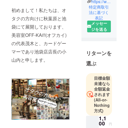
https://www.osee-officialshop.com/
浄液プロダ
特定商取引
クトのアカ
初めまして！私たちは、オ
法に基づく
ウントで
表記
タクの方向けに秋葉原と池
す。
メッセー
袋にて展開しております、
カードゲー
ジを送る
ムの世界か
美容室OFF-KAi!!(オフカイ)
らネガティ
の代表茂木と、カードゲー
ブな印象を
マーであり池袋店店長の小
払拭し、快
リターンを
適なカード
山内と申します。
選ぶ
ゲーマーラ
イフを創出
するべく生
目標金額
未達なら
まれるブラ
全額返金
ンドです！
されます
このプロダ
(All-or-
クトがカー
Nothing
ドゲーム界
方式)
隈に浸透
1,1
し、よりよ
00
円
い環境の提