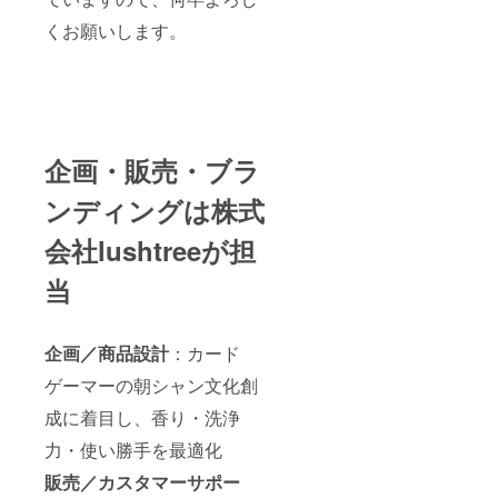
る弊社
くお願いします。
事務所
です。
実施場
所まで
の交通
費は支
援者で
ご負担
企画・販売・ブラ
くださ
い。
ンディングは株式
会社lushtreeが担
当
企画／商品設計
：カード
ゲーマーの朝シャン文化創
成に着目し、香り・洗浄
力・使い勝手を最適化
販売／カスタマーサポー