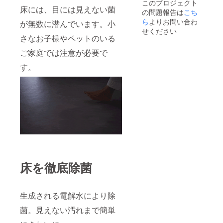
このプロジェクト
掃除機
番号：
床には、目には見えない菌
の問題報告は
こち
ユニッ
あり
ト（延
ら
よりお問い合わ
（適格
が無数に潜んでいます。小
長パイ
請求書
せください
プ＋吸
発行事
さなお子様やペットのいる
引ヘッ
業者登
ご家庭では注意が必要で
ド）１
録番号
セット
の記載
す。
・布団
のある
掃除
インボ
ヘッド
イスが
（UV除
必要な
菌ラン
場合
プ付
は、
き）１
メッ
セット
セージ
●適格請
にて実
求書発
行者に
行事業
直接お
者登録
問合せ
床を徹底除菌
番号：
くださ
あり
い）
（適格
請求書
生成される電解水により除
発行事
業者登
菌。見えない汚れまで簡単
録番号
の記載