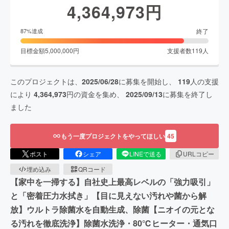
4,364,973
円
終了
87
%達成
目標金額
5,000,000
円
支援者数
119
人
このプロジェクトは、
2025/06/28
に募集を開始し、
119
人の支援
により
4,364,973
円の資金を集め、
2025/09/13
に募集を終了し
ました
もう一度プロジェクトをやってほしい
45
ポスト
シェア
LINEで送る
URLコピー
埋め込み
QRコード
【家中を一掃する】自社史上最高レベルの「強力吸引」
と「密着圧力水拭き」【目に見えない汚れや菌から解
放】ウルトラ除菌水を自動生成、除菌【ニオイの元とな
る汚れを徹底洗浄】除菌水洗浄・80℃ヒーター・通気口