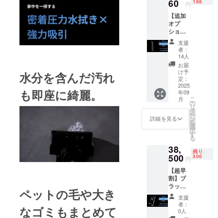
【内
60
の記載
186
書発行
者登録
円
登録番
容】 ●
のある
事業者
番号：
号：あ
【追加
商品名
インボ
登録番
あり
り （適
オプ
【追加
イスが
号：あ
（適格
格請求
ショ
オプ
必要な
り （適
請求書
書発行
ン】電
ショ
場合
格請求
発行事
支援
事業者
池（予
ン】
は、
書発行
者：
業者登
登録番
備交換
ヘッド
メッ
14人
事業者
録番号
号の記
用）×1
ブラシ
セージ
登録番
お届
の記載
載のあ
《4,140
(予備交
にて実
け予
号の記
水分を含んだ汚れ
のある
るイン
円もお
換用) ※
定：
行者に
載のあ
インボ
ボイス
得！》
2025
単体購
直接お
るイン
イスが
が必要
も即座に綺麗。
年09
総額：
入不可
問合せ
ボイス
必要な
な場合
こ
月
13,800
●適格請
の
くださ
が必要
場合
は、
リ
円 →
求書発
タ
い）
な場合
は、
メッ
ー
9,660円
行事業
ン
詳細を見る
は、
メッ
セージ
を
（30%
者登録
選
メッ
セージ
にて実
択
OFF）
番号：
す
セージ
にて実
行者に
る
【内
あり
にて実
行者に
直接お
38,
容】 ●
（適格
行者に
直接お
残り
問合せ
商品名
500
請求書
300
直接お
円
問合せ
くださ
【追加
発行事
問合せ
くださ
い）
【超早
オプ
業者登
くださ
い）
割】ブ
ショ
録番号
い）
ラック
ン】電
の記載
ペットの毛や大き
ホール
池（予
のある
支援
X1掃除
備交換
インボ
者：
なゴミもまとめて
機スタ
用） ※
イスが
0人
ンダー
単体購