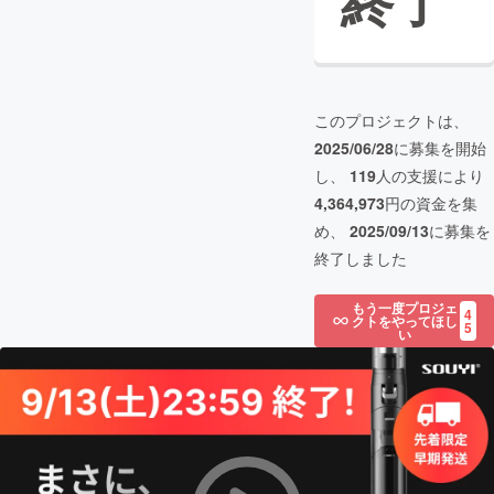
終了
このプロジェクトは、
2025/06/28
に募集を開始
し、
119
人の支援により
4,364,973
円の資金を集
め、
2025/09/13
に募集を
終了しました
もう一度プロジェ
4
クトをやってほし
5
い