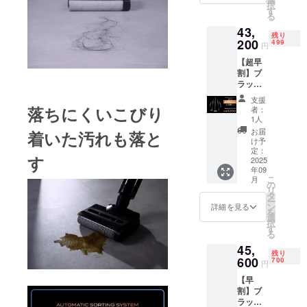
択
円 →
（本
す
る
40,600
体） ・
43,
円
付属品
残り
（42%
200
（5点）
499
円
OFF）
収納充
【超早
【内
電スタ
割】ブ
容】 ●
ンド兼
ラック
商品名
自動乾
ホール
5in1掃
燥1個、
支援
X1掃除
除機ス
隙間ノ
落ちにくいこびり
者：
機スペ
タン
ズル1
1人
シャル
ダード
個、
お届
着いた汚れも落と
セット
セット
2in1ブ
け予
×1／
【セッ
定：
ラシ1
す
SOUYI
2025
ト内
個、お
年09
《36,80
容】 ・
手入れ
こ
月
0円もお
ブラッ
の
ブラシ1
リ
得！》
クホー
タ
本、電
ー
総額：
ル掃除
ン
源アダ
詳細を見る
を
80,000
機×１台
選
プター1
択
円 →
（本
す
個 ●適
る
43,200
体） ・
格請求
45,
円
付属品
書発行
残り
（46%
600
（5点）
700
事業者
円
OFF）
収納充
登録番
【早
【内
電スタ
号：あ
割】ブ
容】 ●
ンド兼
り （適
ラック
商品名
自動乾
格請求