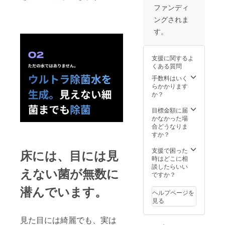
ブラッ
ブラシ1
な場合
ファンディ
クホー
本、電
は、
ングされま
ル掃除
源アダ
メッ
機×１台
プター1
セージ
す。
（本
個 【ス
にて実
体） ・
ペシャ
行者に
付属品
ルセッ
直接お
支援に関するよ
（5点）
ト】 ・
問合せ
くある質問
収納充
掃除機
くださ
電スタ
ユニッ
手数料はいく
い）
ンド兼
ト（延
らかかります
自動乾
長パイ
か？
燥1個、
プ＋吸
隙間ノ
引ヘッ
目標金額に届
ズル1
ド）１
かなかった場
個、
セット
合どうなりま
2in1ブ
・布団
すか？
ラシ1
掃除
個、お
ヘッド
支援で困った
床には、目には見
手入れ
（UV除
時はどこに相
ブラシ1
菌ラン
談したらいい
えない菌が無数に
本、電
プ付
ですか？
源アダ
き）１
潜んでいます。
プター1
セット
ヘルプページを
個 【ス
●適格請
見る
ペシャ
求書発
ルセッ
行事業
見た目には綺麗でも、実は
ト】 ・
者登録