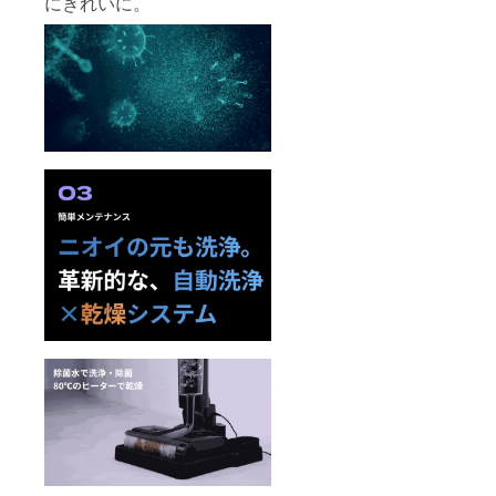
にきれいに。
のある
インボ
イスが
必要な
場合
は、
メッ
セージ
にて実
行者に
直接お
問合せ
くださ
い）