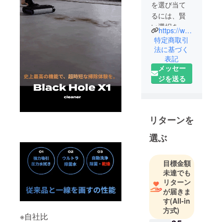
を選び当て
るには、賢
い選択をし
https://www.souyi-japan.shop/
なければな
特定商取引
りません。
法に基づく
表記
所有するこ
メッセー
とや、使う
ジを送る
こと、使い
続けること
の意味を考
え、所有す
リターンを
ることで喜
びの湧く商
選ぶ
品、 手に入
れた方に賢
目標金額
い選択と思
未達でも
われるよう
リターン
なもの作り
が届きま
す
(All-in
を「SOUYI
方式)
」は目指し
※自社比