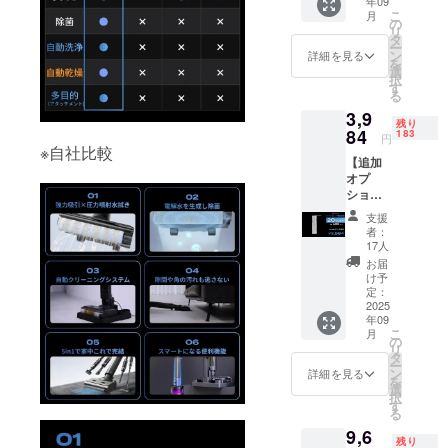
年09
総額：
ト内
手入れ
セッ
あり
こ
月
4,980円
容】 ・
の
ブラシ1
ト】 ・
（適格
リ
→
ブラッ
タ
本、電
コンパ
請求書
ー
3,984円
クホー
ン
源アダ
詳細を見る
クト衣
発行事
を
（20%
ル掃除
選
プター1
類乾燥
業者登
択
OFF）
機×１台
す
個 【ス
機×1台
録番号
る
【内
（本
ペシャ
・付属
の記載
3,9
容】 ●
体） ・
ルセッ
品（5
のある
残り
商品名
84
付属品
183
ト】 ・
点）衣
円
インボ
【追加
（5点）
※自社比較
掃除機
類カ
イスが
【追加
オプ
収納充
ユニッ
バー×１
必要な
オプ
ショ
電スタ
ト（延
個、布
場合
ショ
ン】布
ンド兼
長パイ
団乾燥
は、
ン】
団掃除
自動乾
プ＋吸
用伸縮
支援
メッ
ヘッド
ヘッド
燥1個、
引ヘッ
者：
ホー
セージ
ブラシ
※単体購
隙間ノ
17人
ド）１
ス、 靴
にて実
（予備
入不可
ズル1
セット
お届
用ア
行者に
交換
●適格請
個、
け予
・布団
タッチ
直接お
用）×1
求書発
定：
2in1ブ
掃除
メン
問合せ
《996円
2025
行事業
ラシ1
ヘッド
ト、収
くださ
年09
もお
者登録
個、お
（UV除
納袋、
い）
こ
月
得！》
番号：
の
手入れ
菌ラン
折りた
リ
総額：
あり
タ
ブラシ1
プ付
たみ衣
ー
4,980円
（適格
ン
本、電
詳細を見る
き）１
類ラッ
を
→
請求書
選
源アダ
セット
ク ●適
択
3,984円
発行事
す
プター1
●適格請
格請求
る
（20%
業者登
個 ●適
求書発
書発行
9,6
OFF）
録番号
格請求
行事業
事業者
残り