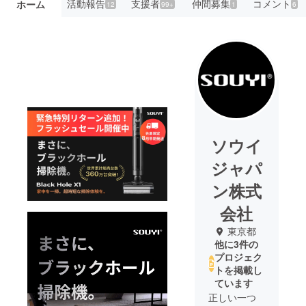
活動報告
支援者
仲間募集
コメント
ホーム
12
99+
1
6
ソウイ
ジャパ
ン株式
会社
東京都
他に3件の
プロジェク
トを掲載し
ています
正しい一つ