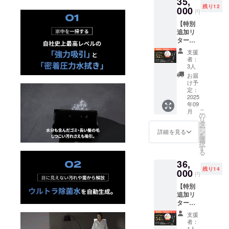
35,
ています。
残り12
000
企画メー
円
カー、商社
【特別
追加リ
として、未
ターン
来を見据え
52%OF
支援
F】ブ
た成長可能
者：
ラック
3人
なマーケッ
ホール
お届
トを生みだ
掃除機
け予
（スタ
定：
し、 ハイク
ンダー
2025
オリティー
年09
ド）＋
こ
月
なデザイ
クリー
の
リ
ナー消
タ
ン・技術力
ー
臭剤3個
ン
詳細を見る
で高付加価
を
セット×
選
択
１／
値製品を供
す
る
SOUYI
給します。
36,
【先着
開発力、技
残り14
15名様
000
円
限定】
術力、生産
【特別
《37,98
力、提案
追加リ
0円もお
ターン
力、製品管
得！》
54%OF
総額：
理力を持っ
支援
F】ブ
72,980
者：
た、ニーズ
ラック
円 →
1人