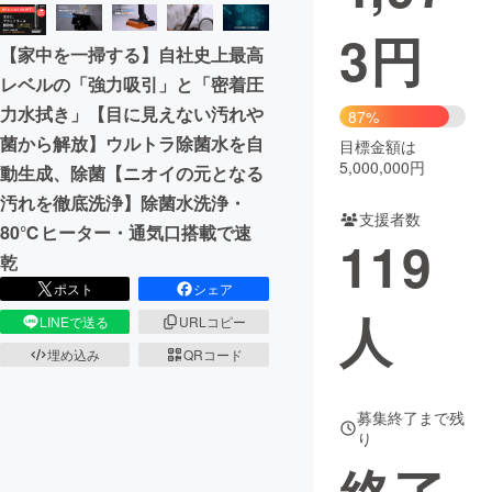
3
円
まちづくり・地域活性化
【家中を一掃する】自社史上最高
レベルの「強力吸引」と「密着圧
CAMPFIRE for Social Good
CAMPFIRE Creation
力水拭き」【目に見えない汚れや
87%
CAMPFIREふるさと納税
machi-ya
コミュニティ
菌から解放】ウルトラ除菌水を自
目標金額は
5,000,000円
動生成、除菌【ニオイの元となる
汚れを徹底洗浄】除菌水洗浄・
支援者数
80℃ヒーター・通気口搭載で速
119
乾
ポスト
シェア
人
LINEで送る
URLコピー
埋め込み
QRコード
募集終了まで残
り