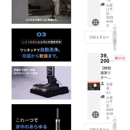
ホール
35,000
に応えられ
お届
掃除機
円
け予
る企業を目
（スタ
（52%
定：
指します。
ンダー
2025
OFF）
年09
ド）×１
【内
こ
月
＋ク
容】 ●
の
リ
リー
商品名
タ
ー
ナー消
5in1掃
ン
詳細を見る
を
臭剤3個
除機
選
択
セット×
（スタ
す
る
３／
ンダー
39,
SOUYI
ド）＋
残り13
【先着
200
クリー
円
15名様
ナー消
【特別
限定】
臭剤
追加リ
《42,94
セット
ターン
0円もお
【セッ
52%OF
得！》
ト内
支援
F】ブ
総額：
容】 ・
者：
ラック
78,940
ブラッ
2人
ホール
円 →
クホー
お届
掃除機
36,000
ル掃除
け予
（スタ
円
定：
機×１台
ンダー
2025
（54%
（本
年09
ド）×１
OFF）
体） ・
こ
月
＋衣類
【内
の
付属品
リ
乾燥機
容】 ●
タ
（5点）
ー
セット×
商品名
ン
収納充
詳細を見る