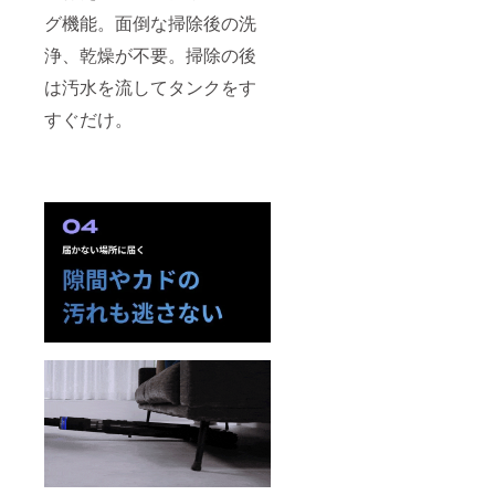
グ機能。面倒な掃除後の洗
浄、乾燥が不要。掃除の後
は汚水を流してタンクをす
すぐだけ。