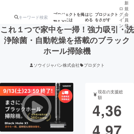
新
ロ
規
グ
会
プロジェクトを掲
はじ
プロジェクト
/
載するには
める
をさがす
イ
員
ン
登
これ１つで家中を一掃！強力吸引・洗
録
浄除菌・自動乾燥を搭載のブラック
ホール掃除機
人気のプロ
注目のリ
注目の新着プロ
募集終了が近いプ
もうすぐ公開
ジェクト
ターン
ジェクト
ロジェクト
されます
ソウイジャパン株式会社
プロダクト
アート・写真
音楽
現在の支援総
テクノロジー・ガジェット
ゲーム・サ
額
4,36
映像・映画
書籍・雑誌
4,97
ビジネス・起業
チャレンジ