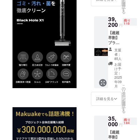
を
１／
5in1掃
選
電スタ
択
SOUYI
除機
す
ンド兼
る
【先着
（スタ
自動乾
39,
15名様
ンダー
燥1個、
残り
限定】
200
ド）＋
115
隙間ノ
円
《43,60
クリー
ズル1
【超超
0円もお
ナー消
個、
早割】
得！》
臭剤
2in1ブ
ブラッ
総額：
セット
ラシ1
クホー
82,800
【セッ
個、お
支援
ルX1掃
円 →
ト内
手入れ
者：
除機ス
39,200
容】 ・
85人
ブラシ1
ペシャ
円
ブラッ
本、電
お届
ルセッ
（52%
クホー
け予
源アダ
ト×1／
OFF）
定：
ル掃除
プター1
SOUYI
2025
【内
機×１台
個 【消
年09
《40,80
容】 ●
（本
臭剤
こ
月
0円もお
商品名
の
体） ・
セッ
リ
得！》
5in1掃
タ
付属品
ト】 ・
ー
総額：
除機
ン
（5点）
詳細を見る
クリー
を
80,000
（スタ
選
収納充
ナー消
択
円 →
ンダー
す
電スタ
臭剤3個
る
39,200
ド）＋
ンド兼
セット×
35,
円
クリー
自動乾
１（ラ
残り
（51%
000
ナー消
184
燥1個、
ベン
円
OFF）
臭剤
隙間ノ
ダー、
【超超
【内
セット
ズル1
ロー
早割】
容】 ●
【セッ
個、
ズ、レ