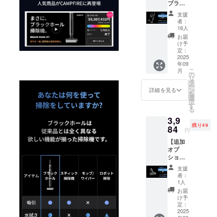
ブラッ
商品名
ト内
2in1ブ
モンの3
クホー
5in1掃
容】 ・
ラシ1
種） ●
支援
ルX1掃
除機ス
ブラッ
個、お
者：
適格請
除機ス
ペシャ
クホー
16人
手入れ
求書発
タン
ルセッ
ル掃除
ブラシ1
お届
行事業
ダード
ト
機×１台
け予
本、電
者登録
セット
【セッ
定：
（本
源アダ
番号：
×1／
2025
ト内
体） ・
プター1
あり
年09
SOUYI
容】 ・
付属品
個 【消
（適格
こ
月
《35,00
ブラッ
の
（5点）
臭剤
請求書
リ
0円もお
クホー
タ
収納充
セッ
発行事
ー
得！》
ル掃除
ン
電スタ
詳細を見る
ト】 ・
業者登
を
総額：
機×１台
選
ンド兼
クリー
録番号
択
70,000
（本
す
自動乾
ナー消
の記載
る
円 →
体） ・
燥1個、
臭剤3個
のある
3,9
35,000
付属品
隙間ノ
セット
インボ
残り49
円
84
（5点）
ズル1
×3（ラ
円
イスが
（50%
収納充
個、
ベン
必要な
【追加
OFF）
電スタ
2in1ブ
ダー、
場合
オプ
【内
ンド兼
ラシ1
ロー
は、
ショ
容】 ●
自動乾
個、お
ズ、レ
メッ
ン】布
商品名
燥1個、
手入れ
モンの3
支援
セージ
団掃除
5in1掃
隙間ノ
ブラシ1
者：
種） ●
にて実
ヘッド
除機ス
ズル1
1人
本、電
適格請
行者に
×1
タン
個、
源アダ
お届
求書発
直接お
《996円
ダード
2in1ブ
け予
プター1
行事業
問合せ
もお
セット
定：
ラシ1
個 【乾
者登録
くださ
得！》
2025
【セッ
個、お
燥機
番号：
い）