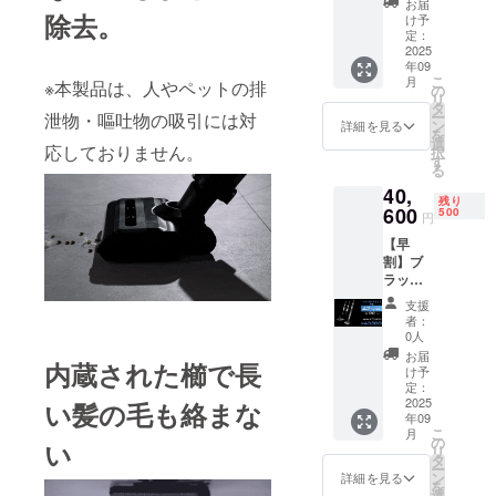
必要な
お届
ドセッ
除去。
入不可
場合
け予
ト×1／
●適格請
定：
は、
SOUYI
2025
求書発
メッ
年09
《31,50
行事業
セージ
こ
月
※本製品は、人やペットの排
0円もお
者登録
の
にて実
リ
得！》
番号：
タ
行者に
ー
泄物・嘔吐物の吸引には対
総額：
あり
ン
直接お
詳細を見る
を
70,000
（適格
選
問合せ
応しておりません。
択
円 →
請求書
す
くださ
る
38,500
発行事
い）
40,
円
業者登
残り
（45%
600
録番号
500
円
OFF）
の記載
【早
【内
のある
割】ブ
容】 ●
インボ
ラック
商品名
イスが
ホール
5in1掃
必要な
支援
X1掃除
除機ス
場合
者：
機スタ
タン
は、
0人
ンダー
ダード
メッ
お届
内蔵された櫛で長
ドセッ
セット
セージ
け予
ト×1／
【セッ
定：
にて実
SOUYI
2025
ト内
い髪の毛も絡まな
行者に
年09
《29,40
容】 ・
直接お
こ
月
0円もお
ブラッ
の
問合せ
い
リ
得！》
クホー
タ
くださ
ー
総額：
ル掃除
ン
い）
詳細を見る
を
70,000
機×１台
選