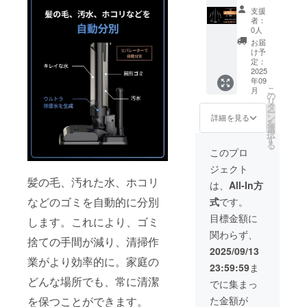
ホール
5in1掃
燥1個、
書発行
支援
X1掃除
除機ス
隙間ノ
事業者
者：
機スペ
ペシャ
ズル1
0人
登録番
シャル
ルセッ
個、
号の記
お届
セット
ト
2in1ブ
け予
載のあ
×1／
【セッ
定：
ラシ1
るイン
SOUYI
2025
ト内
個、お
ボイス
年09
《34,40
容】 ・
手入れ
が必要
こ
月
0円もお
ブラッ
の
ブラシ1
な場合
リ
得！》
クホー
タ
本、電
は、
ー
総額：
ル掃除
ン
源アダ
詳細を見る
メッ
を
80,000
機×１台
選
プター1
セージ
択
円 →
（本
す
個 ●適
にて実
る
45,600
体） ・
格請求
このプロ
行者に
円
付属品
書発行
直接お
ジェクト
（43%
（5点）
事業者
問合せ
髪の毛、汚れた水、ホコリ
OFF）
収納充
登録番
は、
All-In方
くださ
【内
電スタ
号：あ
い）
などのゴミを自動的に分別
式
です。
容】 ●
ンド兼
り （適
商品名
自動乾
格請求
目標金額に
します。これにより、ゴミ
5in1掃
燥1個、
書発行
関わらず、
除機ス
隙間ノ
事業者
捨ての手間が減り、清掃作
ペシャ
ズル1
登録番
2025/09/13
ルセッ
個、
業がより効率的に。家庭の
号の記
23:59:59
ま
ト
2in1ブ
載のあ
【セッ
どんな場所でも、常に清潔
ラシ1
るイン
でに集まっ
ト内
個、お
ボイス
た金額が
を保つことができます。
容】 ・
手入れ
が必要