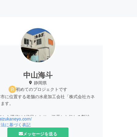
中山海斗
静岡県
初めてのプロジェクトです
津市に位置する老舗の水産加工会社「株式会社カネ
します。
1年から現代は4代目となり、江戸から伝わる製法を
yaizukaneyo.com/
承しております。
引法に基づく表記
メッセージを送る