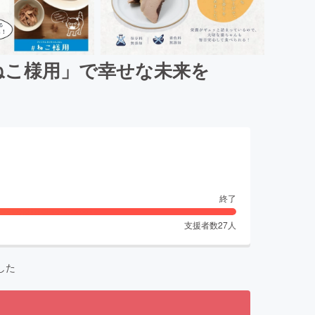
ねこ様用」で幸せな未来を
終了
支援者数
27
人
した