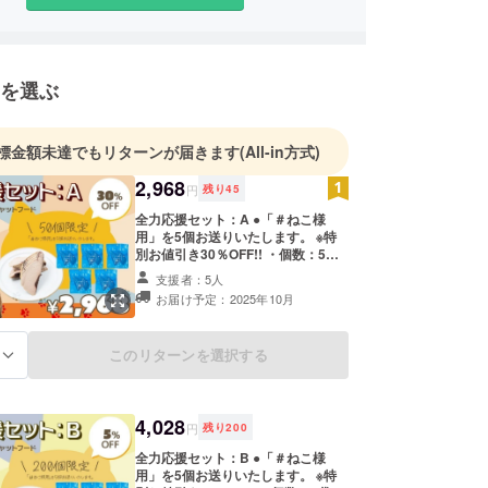
を選ぶ
標金額未達でもリターンが届きます
(All-in方式)
2,968
円
残り
45
全力応援セット：A ●「＃ねこ様
用」を5個お送りいたします。 ※特
別お値引き30％OFF!! ・個数：5袋
・内容量：70g ・原材料：鰹 ・原産
支援者：5人
国：日本 ・賞味期限：裏面下部に記
お届け予定：2025年10月
載（製造日より180日） ・保存方
法：直射日光・高温多湿を避けて保
存してください。 ※開封後は冷
このリターンを選択する
る
蔵庫で保管し、なるべく早くお与え
ください。 ・成分 検査結果（静環
検査センター調べ） エネルギー：
150kcal 粗たんぱく質：31%以上 粗
4,028
脂肪：2.5%以上 粗繊維：0.1%以下
円
残り
200
粗灰分：1.0%以下 水分：64.6%以
全力応援セット：B ●「＃ねこ様
下 製造者：〒425-0031 静岡県焼
用」を5個お送りいたします。 ※特
津市小川新町3-9-3 株式会社カネ