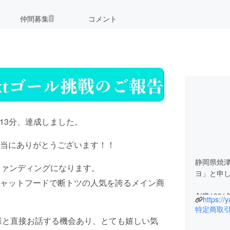
仲間募集
コメント
1
時13分、達成しました。
当にありがとうございます！！
静岡県焼
ファンディングになります。
ヨ」と申
ャットフードで断トツの人気を誇るメイン商
創業193
https://
現代に継
特定商取
お客様と直接お話する機会あり、とても嬉しい気