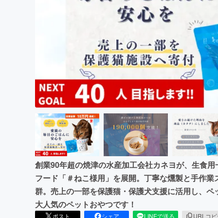
まちづくり・地域活性化
創業90年超の焼津の水産加工会社カネヨが、生食
フード「＃ねこ様用」を展開。丁寧な燻製と手作業
群。売上の一部を保護猫・保護犬支援に活用し、ペ
大人気のペットおやつです！
ポスト
シェア
LINEで送る
URLコ