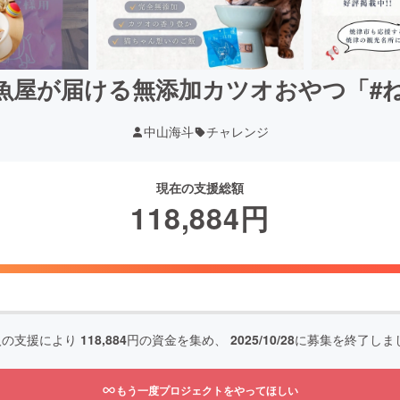
魚屋が届ける無添加カツオおやつ「#
中山海斗
チャレンジ
現在の支援総額
118,884
円
人の支援により
118,884
円の資金を集め、
2025/10/28
に募集を終了しま
もう一度プロジェクトをやってほしい