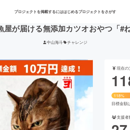
プロジェクトを掲載するには
はじめる
プロジェクトをさがす
魚屋が届ける無添加カツオおやつ「#
中山海斗
チャレンジ
注目のリターン
注目の新着プロジェクト
募集終了が近いプロジェクト
も
現在の
音楽
舞台・パフォーマンス
11
ゲーム・サービス開発
フード・飲食店
118%
書籍・雑誌出版
アニメ・漫画
目標金額は1
支援者
チャレンジ
ビューティー・ヘルスケ
27