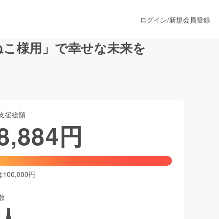
ログイン
/
新規会員登録
ねこ様用」で幸せな未来を
うすぐ公開されます
支援総額
プロダクト
8,884
円
ファッション
スポーツ
00,000円
数
ア
ソーシャルグッド
人