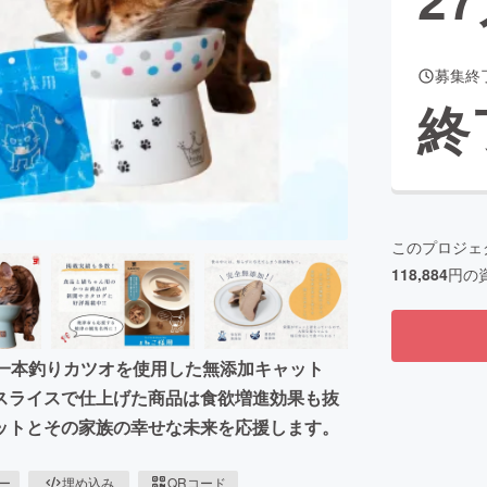
募集終
CAMPFIRE for Social Good
CAMPFIRE Creation
終
CAMPFIREふるさと納税
machi-ya
コミュニティ
このプロジェ
118,884
円の
用一本釣りカツオを使用した無添加キャット
スライスで仕上げた商品は食欲増進効果も抜
ットとその家族の幸せな未来を応援します。
ピー
埋め込み
QRコード