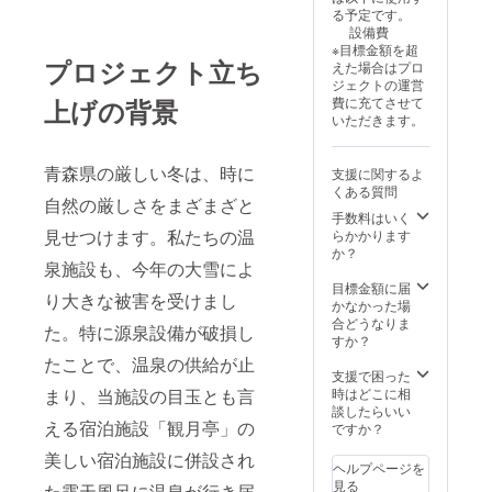
時にご
屋の概
はお電
さいま
る予定です。
招待券
要：和
話にて
せ。
設備費
の送付
室 ・食
ご予約
※返金ま
※目標金額を超
先の情
事の
下さ
たは現
プロジェクト立ち
えた場合はプロ
報の記
サービ
い。
金での
ジェクトの運営
入をお
スプラ
※ご予約
交換は
費に充てさせて
上げの背景
願いし
ン：朝
時にご
お断り
いただきます。
ます。
食付き/
利用券
しま
（名
夕食付
の使用
す。
前・住
き ・1
をお伝
※ご利用
青森県の厳しい冬は、時に
支援に関するよ
所・連
支援に
え下さ
券の譲
くある質問
絡先）
対する
い。
渡は可
自然の厳しさをまざまざと
※HP
宿泊可
※除外日
手数料はいく
能で
又はお
能人
の設定
見せつけます。私たちの温
らかかります
す。
電話に
数：1支
はござ
か？
※有効期
てご予
援につ
泉施設も、今年の大雪によ
いませ
限：
約下さ
き2名様
んの
目標金額に届
2025年
り大きな被害を受けまし
い。
まで宿
で、有
かなかった場
7月から
※ご予
泊可能
効期限
合どうなりま
2026年
た。特に源泉設備が破損し
約時に
※申込
内にご
すか？
7月末ま
ご利用
時にご
利用下
で
たことで、温泉の供給が止
券の使
招待券
さいま
支援で困った
用をお
の送付
せ。
時はどこに相
まり、当施設の目玉とも言
伝え下
先の情
※返金ま
談したらいい
さ
報の記
える宿泊施設「観月亭」の
たは現
ですか？
い。
入をお
金での
美しい宿泊施設に併設され
※除外
願いし
交換は
ヘルプページを
日の設
ます。
お断り
見る
た露天風呂に温泉が行き届