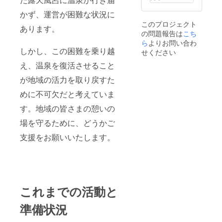
定はご
（名
しま
ざいま
前・住
す。
かず、運営が困難な状況に
せんの
所・連
※ご利用
このプロジェクト
で、有
絡先）
券の譲
あります。
の問題報告は
効期限
※HP
こち
渡は可
内にご
又はお
能で
ら
よりお問い合わ
利用下
電話に
す。
しかし、この困難を乗り越
せください
さいま
てご予
※有効期
え、温泉を復活させること
せ。
約下さ
限：
※返金
い。
2025年
が地域の活力を取り戻すた
または
※ご予
7月から
現金で
約時に
2026年
めに不可欠だと考えていま
の交換
ご利用
7月末ま
はお断
券の使
で
す。地域の皆さまの憩いの
りしま
用をお
す。
伝え下
場を守るために、どうかご
※ご利
さ
用券の
い。
支援をお願いいたします。
譲渡は
※除外
可能で
日の設
す。
定はご
※有効期
ざいま
限：
せんの
2025年
で、有
これまでの活動と
7月から
効期限
2026年
内にご
準備状況
7月末ま
利用下
で
さいま