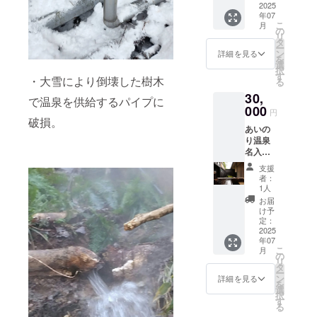
羽州路
2025
の送付
年07
の宿
先の情
こ
月
あいの
報の記
の
リ
り温泉
入をお
タ
ー
の名入
願いし
ン
詳細を見る
を
りタオ
ます。
選
択
ルと客
（名
す
・大雪により倒壊した樹木
る
室休憩
前・住
30,
付日帰
所・連
で温泉を供給するパイプに
り温泉
000
絡先）
円
のペア
破損。
あいの
招待券
り温泉
がセッ
名入タ
トと
オル＋
なって
支援
客室露
おりま
者：
天風呂1
す。
1人
泊 1名
※申込時
お届
様招待
にご招
け予
券 羽州
待券の
定：
路の
2025
送付先
年07
宿 あ
の情報
こ
月
いのり
の記入
の
リ
温泉の
をお願
タ
ー
名入り
いしま
ン
詳細を見る
を
タオル
す。
選
択
と客室
（名
す
る
露天風
前・住