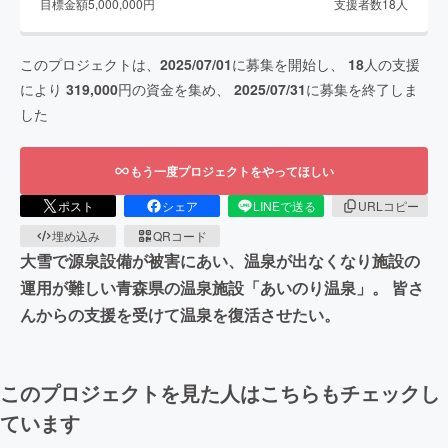
目標金額
5,000,000
円
支援者数
18
人
このプロジェクトは、
2025/07/01
に募集を開始し、
18
人の支援
により
319,000
円の資金を集め、
2025/07/31
に募集を終了しま
した
もう一度プロジェクトをやってほしい
ポスト
シェア
LINEで送る
URLコピー
埋め込み
QRコード
大雪で源泉設備が被害にあい、温泉が出なくなり施設の
運用が難しい青森県の温泉施設「あいのり温泉」。 皆さ
んからの支援を受けて温泉を復活させたい。
このプロジェクトを見た人はこちらもチェックし
ています