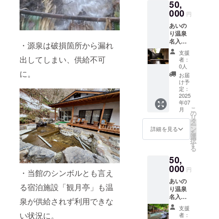
50,
呂付部
所・連
屋1泊の
000
絡先）
円
招待
※HP
あいの
券、1名
又はお
り温泉
様分が
電話に
名入タ
セット
てご予
・源泉は破損箇所から漏れ
オル＋
となっ
約下さ
支援
客室露
ており
出してしまい、供給不可
い。
者：
天風呂
ます。
※日帰り
0人
に。
付部屋1
露天
入浴の
お届
泊 ペ
風呂付
方が対
け予
ア招待
客室に
定：
象の
券 羽州
2025
ペアで
コース
年07
路の
期間内
となり
こ
月
宿 あ
お好き
の
ます。
リ
いのり
な日程
タ
※ご予
ー
温泉の
で宿泊
ン
約時に
詳細を見る
を
名入り
できま
選
ご利用
択
タオル
す。 ・
す
券の使
る
と客室
宿泊可
用をお
50,
露天風
能日
伝え下
呂付部
000
数：1泊
さい。
円
・当館のシンボルとも言え
屋1泊分
2日（利
※除外
あいの
のペア
用可能
日の設
る宿泊施設「観月亭」も温
り温泉
招待券
時間：
定はご
名入タ
がセッ
16時〜
ざいま
泉が供給されず利用できな
オル＋
トと
10時）
せんの
支援
「観月
なって
・お部
い状況に。
で、有
者：