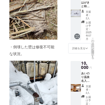
はがき
いしま
通」とさせてい
※ご利用
と特製
す。
ただきます。 ※
券の譲
タオル
（名
申込時に御礼の
渡は可
支援
セッ
前・住
送付先の情報の
能で
者：
ト】 支
所・連
2人
記入をお願いし
す。
援御礼
絡先）
ます。（名前・
お届
のはが
※返金
け予
住所・連絡先）
きと羽
定：
または
州路の
2025
現金で
年07
宿あい
の交換
こ
月
のり温
の
はお断
リ
泉特製
タ
りしま
・倒壊した壁は修復不可能
ー
の名入
ン
す。
詳細を見る
を
タオル
選
※有効期
な状況。
択
をセッ
す
限：
る
トにし
2025/7/
10,
てお送
1～
りいた
000
2026/7/
円
しま
31（発
あいの
す。 ・
行日か
り温泉
数量：1
ら1年
名入タ
点 ・サ
内）
オル＋
イズ：
※ご利用
支援
客室休
約
券の譲
者：
憩付日
36cm×
2人
渡は可
帰り温
約90cm
能で
お届
泉ペア
※申込時
け予
す。
招待券
に御礼
定：