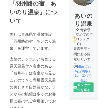
「羽州路の宿 あ
いのり温泉」につ
あいの
いて
り温泉
青森県
弊社は青森県で温泉施設
初めてのプ
ロジェクト
「羽州路の宿 あいのり温
です
泉」を運営しています。
青森県碇ヶ
関にある自
当館のシンボルとも言える
然杉といで
湯の里の真
露天風呂付き客室のある
https://ainorionsen.com/
ん中にあ
特定商取引
「観月亭」は客室から見る
る、二酸化
法に基づく
ことのできる専用露天風呂
表記
炭素の泡立
メッセー
つ赤湯が自
の美しさと自然豊かなテラ
ジを送る
慢のお宿。
スからの眺望は多くのお客
広々とした
様に喜ばれご利用頂いてお
岩露天や客
室露天風呂
りました。