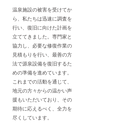
せ。
※返金
温泉施設の被害を受けてか
または
現金で
ら、私たちは迅速に調査を
の交換
はお断
行い、復旧に向けた計画を
りしま
す。
立ててきました。専門家と
※ご利
協力し、必要な修復作業の
用券の
譲渡は
見積もりを行い、最善の方
可能で
す。
法で源泉設備を復旧するた
※有効期
限：
めの準備を進めています。
2025年
7月から
これまでの活動を通じて、
2026年
地元の方々からの温かい声
7月末ま
で
援もいただいており、その
期待に応えるべく、全力を
尽くしています。