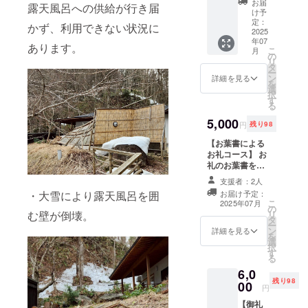
お届
露天風呂への供給が行き届
ト
時に回
け予
羽州路
数券の
定：
かず、利用できない状況に
の宿あ
2025
送付先
年07
いのり
の情報
あります。
こ
月
温泉名
の記入
の
リ
入タオ
をお願
タ
ー
ルとあ
いしま
ン
詳細を見る
を
いのり
す。
選
択
温泉日
（名
す
る
帰り入
前・住
浴回数
5,000
所・連
円
残り98
券14回
絡先）
分をお
【お葉書による
※返金
送りい
お礼コース】 お
または
たしま
礼のお葉書をお
現金で
す。(サ
送りいたしま
の交換
支援者：2人
イズ：
す。 〈内容〉 ・
はお断
・大雪により露天風呂を囲
お届け予定：
約
お礼のお葉書 ※
りしま
こ
2025年07月
36cm×
の
応援コメントも
す。
む壁が倒壊。
リ
約
タ
励みになりま
※有効期
ー
90cm)
ン
す。 ※プロジェ
限：
詳細を見る
を
※申込
選
クト終了後、郵
2025/7/
択
時に回
す
送にて順次お送
1～
る
数券の
りいたします。
2026/7/
6,0
送付先
※ 上乗せでご支
31（発
残り98
00
の情報
援いただいた場
行日か
円
の記入
合もお送りする
ら1年
【御礼
をお願
お葉書は「１
内）