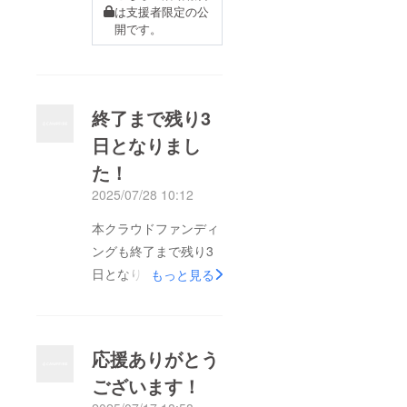
は支援者限定の公
開です。
終了まで残り3
日となりまし
た！
2025/07/28 10:12
本クラウドファンディ
ングも終了まで残り3
日となりました！皆様
もっと見る
の支援でよりよいあい
のり温泉にして、多く
の皆様に来館していた
応援ありがとう
だきたいと思いますの
ございます！
で、是非ともご支援を