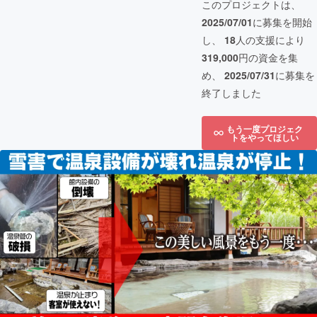
このプロジェクトは、
2025/07/01
に募集を開始
し、
18
人の支援により
319,000
円の資金を集
め、
2025/07/31
に募集を
終了しました
もう一度プロジェク
トをやってほしい