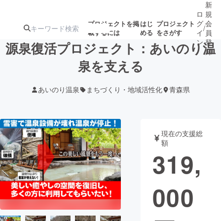
新
ロ
規
グ
会
プロジェクトを掲
はじ
プロジェクト
/
載するには
める
をさがす
イ
員
ン
登
源泉復活プロジェクト：あいのり温
録
泉を支える
人気のプロ
注目のリ
注目の新着プロ
募集終了が近いプ
もうすぐ公開
あいのり温泉
まちづくり・地域活性化
青森県
ジェクト
ターン
ジェクト
ロジェクト
されます
アート・写真
音楽
現在の支援総
額
319,
テクノロジー・ガジェット
ゲーム・サ
000
映像・映画
書籍・雑誌
ビジネス・起業
チャレンジ