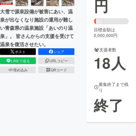
円
大雪で源泉設備が被害にあい、温
まちづくり・地域活性化
泉が出なくなり施設の運用が難し
6%
い青森県の温泉施設「あいのり温
目標金額は
CAMPFIRE for Social Good
CAMPFIRE Creation
5,000,000円
泉」。 皆さんからの支援を受けて
CAMPFIREふるさと納税
machi-ya
コミュニティ
温泉を復活させたい。
支援者数
ポスト
シェア
18
人
LINEで送る
URLコピー
埋め込み
QRコード
募集終了まで残
り
終了