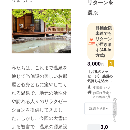
リターンを
で、のんび
りお寛ぎい
選ぶ
ただけるお
宿です。
目標金額
源泉100％の
未達でも
「温泉力」
リターン
をぜひご体
が届きま
す
(All-in
感くださ
方式)
い。
3,000
円
私たちは、これまで温泉を
【お礼のメッ
通じて当施設の美しいお部
セージ】 感謝の
気持ちを込め
屋と心身ともに癒やしてく
て、お礼のメッ
支援者：4人
セージをお送り
れる温泉で、地元の活性化
お届け予定：
します。 手数料
こ
2025年07月
の
を除く全額を修
や訪れる人々のリラクゼー
リ
タ
繕費用にさせて
ー
ン
いただきます。
詳細を見る
ションを提供してきまし
を
選
〈内容〉 ・お礼
択
た。しかし、今回の大雪に
す
のメール ※上乗
る
せ支援が可能で
3,0
よる被害で、温泉の源泉設
す。 ※ 応援コメ