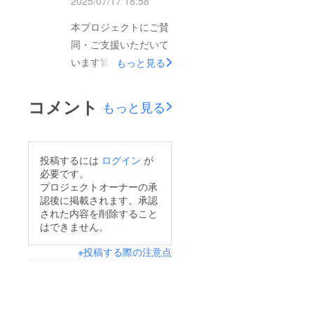
2025/07/17 18:58
お願いいたします！リ
ターン品等につきまし
本プロジェクトにご賛
ても準備をすすめてお
同・ご支援いただいて
ります。発送等に関し
います皆様には熱く御
もっと見る
ましては終了後に随時
礼申し上げます。プレ
進めてまいりますの
ジェクトが開始され2
コメント
もっと見る
で、もう少々お待ちい
週間以上経ちました
ただけますと幸いで
が、一人、また一人と
す。
ご支援をいただいてお
投稿するには
ログイン
が
ります。ご支援いただ
必要です。
きました方々には感謝
プロジェクトオーナーの承
認後に掲載されます。承認
の気持でいっぱいで
された内容を削除すること
す。本あいのり温泉も
はできません。
復活に向けて着々と復
※投稿する際の注意点
旧作業が進んでおりま
す。追って進捗状況な
どをお知らせできれば
と思います。お礼の準