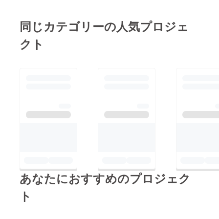
備も進めておりますの
で、今しばらくお待ち
同じカテゴリーの人気プロジェ
下さい。まだ終了まで
クト
日数がありますが、こ
れからももっともっと
多くの方に応援してい
ただけるよう、関係者
一同邁進しておりま
す！引き続き本プロ
ジェクトとあいのり温
泉を応援ください！！
あなたにおすすめのプロジェク
ト