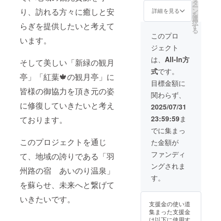
可能日
温泉
食付き/
タ
（名
ー
数：1泊
「観月
夕食付
ン
り、訪れる方々に癒しと安
前・住
詳細を見る
を
2日（利
亭」に
き ・1
選
所・連
択
用可能
おペア
らぎを提供したいと考えて
支援に
す
絡先）
る
時間：
で期間
対する
※ご利
このプロ
います。
16時〜
内お好
宿泊可
用時に
ジェクト
10時）
きな日
能人
はHP又
・お部
程で宿
数：1支
はお電
は、
All-In方
そして美しい「新緑の観月
屋の概
泊でき
援につ
話にて
式
です。
要：和
ます。
き2名様
ご予約
亭」「紅葉🍁の観月亭」に
室 ・食
羽州路
まで宿
下さ
目標金額に
事の
の宿
泊可能
い。
皆様の御協力を頂き元の姿
関わらず、
サービ
あいの
※申込
※ご予約
スプラ
り温泉
に修復していきたいと考え
時にご
時にご
2025/07/31
ン：朝
の名入
招待券
利用券
23:59:59
ま
ております。
食付き/
りタオ
の送付
の使用
夕食付
ルをお
先の情
をお伝
でに集まっ
き ・1
付けし
報の記
え下さ
このプロジェクトを通じ
た金額が
支援に
ます。
入をお
い。
対する
・宿泊
願いし
※除外日
ファンディ
て、地域の誇りである「羽
宿泊可
可能日
ます。
の設定
ングされま
能人
数：1泊
（名
はござ
州路の宿 あいのり温泉」
数：1支
2日（利
前・住
いませ
す。
援につ
用可能
所・連
を蘇らせ、未来へと繋げて
んの
き1名様
時間：
絡先）
で、有
いきたいです。
まで宿
16時〜
※ご利
効期限
支援金の使い道
泊可能
10時）
用時に
内にご
集まった支援金
※申込
・お部
はHP又
利用下
は以下に使用す