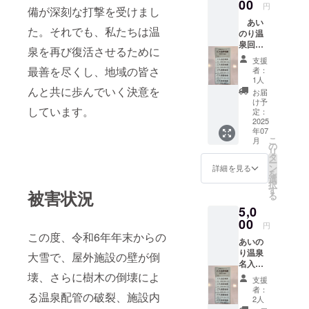
00
ントも励みにな
円
備が深刻な打撃を受けまし
ります。 ※プロ
あい
ジェクト終了
た。それでも、私たちは温
のり温
後、メールで順
泉回数
次お送りいたし
泉を再び復活させるために
券ワン
ます。 ※上乗せ
支援
セット6
最善を尽くし、地域の皆さ
でご支援いただ
者：
枚綴り
1人
いた場合お送り
羽州
んと共に歩んでいく決意を
するメールは
お届
路の宿
け予
「１つ」とさせ
しています。
あいの
定：
ていただきま
り温泉
2025
す。 〈お願い〉
年07
名入タ
こちらのリター
こ
月
オルと
の
ンは、支援者様
リ
あいの
タ
のお名前はわか
ー
り温泉
ン
詳細を見る
らない
を
日帰り
選
（CAMPFIREの
択
入浴回
す
アカウント名の
被害状況
る
数券６
み情報をいただ
5,0
回分を
ける）仕様と
お送り
00
なっておりま
円
いたし
この度、令和6年年末からの
す。差支えなけ
あいの
ます。
れば、備考欄に
り温泉
(サイ
大雪で、屋外施設の壁が倒
お名前を記載い
名入タ
ズ：約
ただけましたら
オル＋
壊、さらに樹木の倒壊によ
36cm×
励みになりま
支援
入浴回
約
者：
す。
る温泉配管の破裂、施設内
数券14
90cm)
2人
枚セッ
※申込