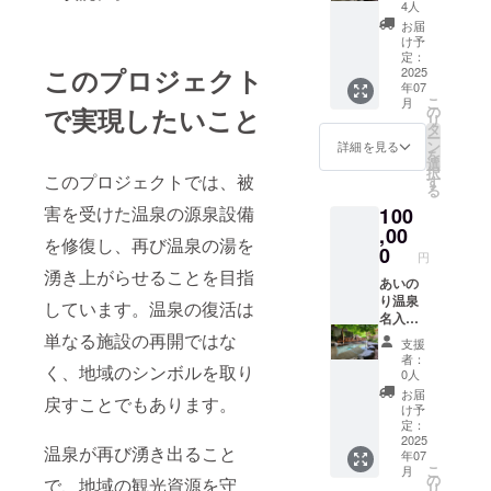
亭」1
おりま
屋の概
4人
効期限
泊 1名
す。
要：和
内にご
お届
様招待
露天風
室 ・食
け予
利用下
券 羽州
呂付客
定：
事の
さいま
このプロジェクト
路の
2025
室にペ
サービ
せ。
年07
宿 あ
アで期
スプラ
※返金ま
こ
月
いのり
間内お
の
で実現したいこと
ン：朝
たは現
リ
温泉
好きな
タ
食付き/
金での
ー
「観月
日程で
ン
夕食付
詳細を見る
交換は
を
亭」に
宿泊で
選
き ・1
お断り
択
お一人
このプロジェクトでは、被
きま
す
支援に
しま
る
様で期
す。 ・
対する
す。
害を受けた温泉の源泉設備
100
間内お
宿泊可
宿泊可
※ご利用
好きな
,00
能日
能人
券の譲
を修復し、再び温泉の湯を
日程で
数：1泊
0
数：1支
渡は可
円
宿泊で
2日（利
援につ
能で
湧き上がらせることを目指
きま
あいの
用可能
き2名様
す。
す。 羽
り温泉
時間：
まで宿
しています。温泉の復活は
※有効期
州路の
名入タ
16時〜
泊可能
限：
宿 あ
オル＋
10時）
単なる施設の再開ではな
※申込
2025年
支援
いのり
「観月
・お部
時にご
7月から
者：
く、地域のシンボルを取り
温泉の
亭」1
屋の概
招待券
0人
2026年
名入り
泊 ペ
要：和
の送付
7月末ま
お届
戻すことでもあります。
タオル
ア招待
室 ・食
先の情
け予
で
をお付
券 羽州
事の
定：
報の記
けしま
路の
2025
サービ
入をお
温泉が再び湧き出ること
年07
す。
宿 あ
スプラ
願いし
こ
月
・宿泊
いのり
ン：朝
の
ます。
で、地域の観光資源を守
リ