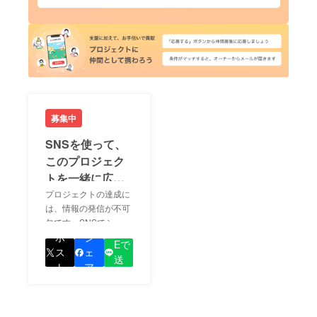
募集中
SNSを使って、
このプロジェク
トを一緒に広め
ましょう！
プロジェクトの達成に
は、情報の発信が不可
欠です。SNSでシェア
LIN
をして、あなたが応援
ポ
シ
Eで
しているプロジェクト
ス
ェ
送
の良さを知ってもらい
ト
ア
る
ましょう！