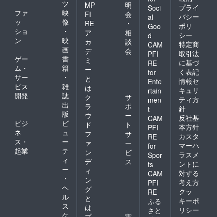
ツ
MP
明
プライ
Soci
ファ
映
FI
会
バシー
al
ッ
像
RE
・
ポリ
Goo
ショ
・
ア
相
シー
d
ン
映
カ
談
特定商
CAM
画
デ
会
取引法
PFI
ゲー
書
ミ
に基づ
RE
ム・
籍
ー
く表記
for
サー
・
と
情報セ
Ente
ビス
雑
は
キュリ
rtain
開発
誌
ク
サ
ティ方
men
出
ラ
ポ
針
t
版
ウ
ー
反社基
CAM
ビジ
ビ
ド
ト
本方針
PFI
ネ
ュ
フ
サ
カスタ
RE
ス・
ー
ァ
ー
マーハ
for
起業
テ
ン
ビ
ラスメ
Spor
ィ
デ
ス
ントに
ts
ー
ィ
対する
CAM
・
ン
考え方
PFI
ヘ
グ
クッ
RE
ル
と
キーポ
ふる
ス
は
リシー
さと
ケ
プ
実