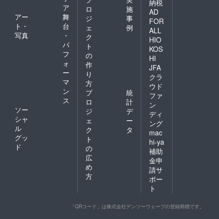
納税
ア
ロ
施
AD
アー
舞
ジ
事
FOR
ト・
台
ェ
例
ALL
写真
・
ク
HIO
パ
ト
KOS
フ
の
HI
ォ
作
JFA
ー
り
クラ
マ
方
ウド
ン
プ
統
ファ
ス
ロ
計
ン
ソー
ジ
デ
ディ
シャ
ェ
ー
ング
ル
ク
タ
mac
グッ
ト
hi-ya
ド
の
補助
広
金申
め
請サ
方
ポー
ト
「QRコード」は株式会社デンソーウェーブの登録商標です。