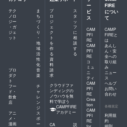
ー
FIRE
テク
ま
プ
ス
ビ
につい
ノロ
ち
ロ
タ
ス
て
ジー
づ
ジ
ッ
・ガ
く
ェ
フ
CAM
CAMP
ジェ
り
ク
に
PFI
FIREと
ット
・
ト
相
RE
は
地
を
談
CAM
あんし
域
作
す
PFI
ん・安
活
る
る
RE
全への
性
資
コ
取り組
化
料
ミュ
み
プロ
音
請
ニ
ニュー
ダク
楽
求
ティ
ス
ト
CAM
ヘルプ
クラウドファ
フー
チ
PFI
お問い
ンディングの
ド・
ャ
RE
合わせ
ノウハウを無
飲食
レ
Crea
料で学ぼう
店
ン
tion
各種規定
CAMPFIRE
ジ
CAM
アカデミー
アニ
ス
利用規
PFI
メ・
ポ
約
RE
漫画
ー
CA
説
細則
for