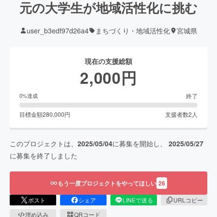
元の大学生が地域活性化に挑む
user_b3edf97d26a4
まちづくり・地域活性化
宮城県
現在の支援総額
2,000
円
終了
0
%達成
目標金額
280,000
円
支援者数
2
人
このプロジェクトは、
2025/05/04
に募集を開始し、
2025/05/27
に募集を終了しました
もう一度プロジェクトをやってほしい
26
ポスト
シェア
LINEで送る
URLコピー
埋め込み
QRコード