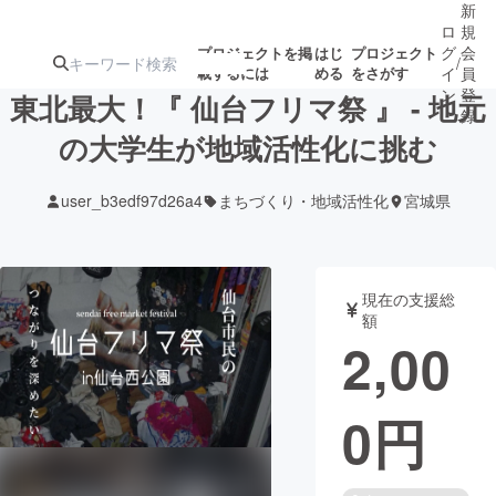
新
ロ
規
グ
会
プロジェクトを掲
はじ
プロジェクト
/
載するには
める
をさがす
イ
員
ン
登
東北最大！『 仙台フリマ祭 』 - 地元
録
の大学生が地域活性化に挑む
人気のプロ
注目のリ
注目の新着プロ
募集終了が近いプ
もうすぐ公開
user_b3edf97d26a4
まちづくり・地域活性化
宮城県
ジェクト
ターン
ジェクト
ロジェクト
されます
アート・写真
音楽
現在の支援総
額
2,00
テクノロジー・ガジェット
ゲーム・サ
0
円
映像・映画
書籍・雑誌
ビジネス・起業
チャレンジ