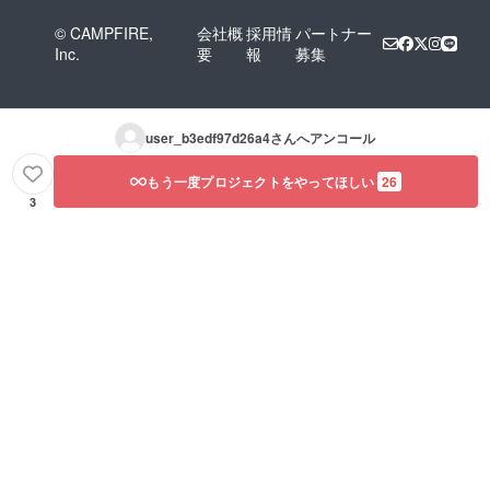
© CAMPFIRE,
会社概
採用情
パートナー
Inc.
要
報
募集
user_b3edf97d26a4
さんへアンコール
もう一度プロジェクトをやってほしい
26
3