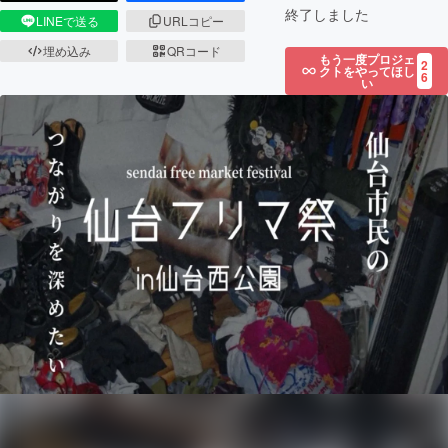
終了しました
LINEで送る
URLコピー
埋め込み
QRコード
もう一度プロジェ
2
クトをやってほし
6
い