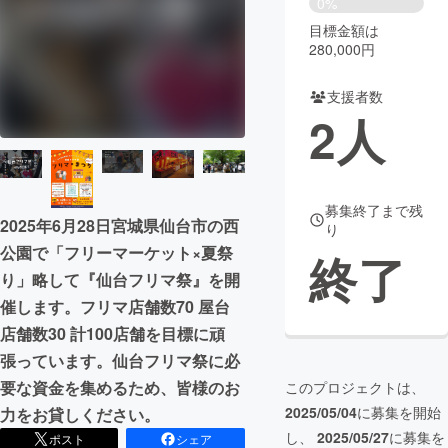
0%
目標金額は
まちづくり・地域活性化
280,000円
支援者数
CAMPFIRE for Social Good
CAMPFIRE Creation
2
人
CAMPFIREふるさと納税
machi-ya
コミュニティ
募集終了まで残
2025年6月28日宮城県仙台市の西
り
公園で「フリーマーケット×夏祭
終了
り」略して『仙台フリマ祭』を開
催します。フリマ店舗数70 屋台
店舗数30 計100店舗を目標に頑
張っています。仙台フリマ祭に必
要な資金を集めるため、皆様のお
このプロジェクトは、
2025/05/04
に募集を開始
力をお貸しください。
し、
2025/05/27
に募集を
ポスト
シェア