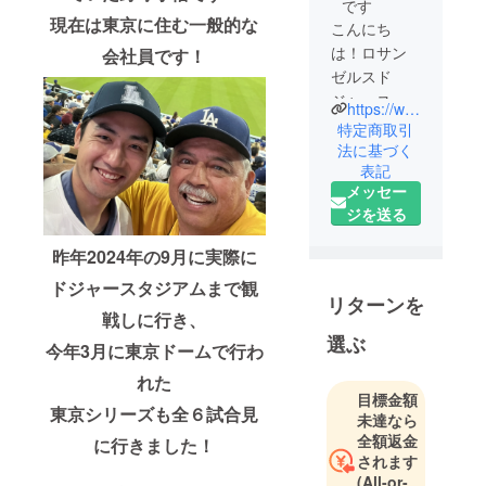
です
現在は東京に住む一般的な
こんにち
は！ロサン
会社員です！
ゼルスド
ジャースに
https://www.tiktok.com/@kakeru07270?_t=ZS-8vbROJdSYz9&_r=1
激ハマり中
特定商取引
の27歳、成
法に基づく
表記
田かけると
メッセー
申します！
ジを送る
元々、高校
まで野球を
昨年2024年の9月に実際に
やっていた
ドジャースタジアムまで観
野球小僧で
リターンを
す！現在は
戦しに行き、
東京に住む
選ぶ
今年3月に東京ドームで行わ
一般的な会
れた
社員です！
目標金額
東京シリーズも全６試合見
未達なら
全額返金
に行きました！
されます
(All-or-