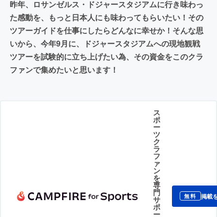
昨年、ロサンゼルス・ドジャースタジアムに行き味わっ
た感動を、もっと日本人にも味わってもらいたい！その
ツアーガイドを仕事にしたらどんなに幸せか！そんな思
いから、今年9月に、ドジャースタジアムへの現地観戦
ツアーを試験的に立ち上げたい為、その資金をこのクラ
ファンで集めたいと思います！
ス
ポ
ー
ツ
ク
ラ
フ
ァ
ン
を
専
門
掲載
無料
サ
ポ
ー