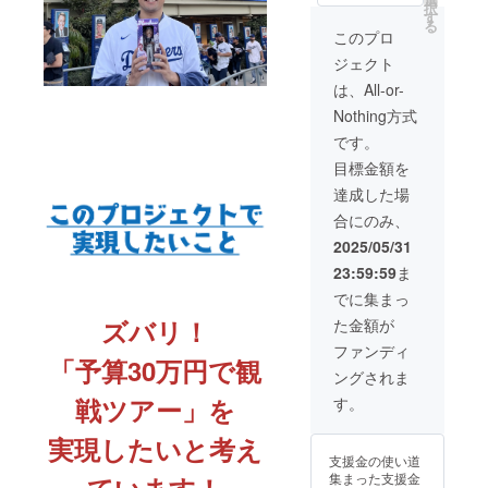
択
す
「どんな所を視
る
察するのか？」
このプロ
「こんな所を見
ジェクト
てきて欲しい」
「公共バスの安
は、All-or-
全性も動画で撮
Nothing方式
影してきて欲し
い」など、あら
です。
ゆる要望をこの
目標金額を
座談会でヒアリ
ングし、より精
達成した場
度の高いツアー
合にのみ、
にしていきます
2025/05/31
23:59:59
ま
でに集まっ
ズバリ！
た金額が
ファンディ
「予算30万円で観
ングされま
戦ツアー」を
す。
実現したいと考え
支援金の使い道
集まった支援金