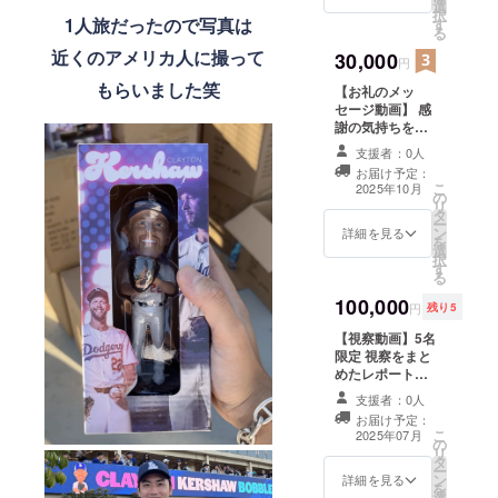
選
択
1人旅だったので写真は
す
る
近くのアメリカ人に撮って
30,000
円
もらいました笑
【お礼のメッ
セージ動画】 感
謝の気持ちを込
めて、現地ロサ
支援者：0人
ンゼルスを背景
お届け予定：
に撮影したお礼
こ
2025年10月
の
動画をお送りし
リ
タ
ます 【視察動
ー
ン
画】 視察をまと
詳細を見る
を
選
めたレポート動
択
す
画をお送りしま
る
す
100,000
円
残り5
【視察動画】5名
限定 視察をまと
めたレポート動
画をお送りしま
支援者：0人
す 【あなたの声
お届け予定：
がツアーに反
こ
2025年07月
の
映！視察前座談
リ
タ
会】 実際にLAへ
ー
ン
視察をする前に
詳細を見る
を
選
Zoomを使い、