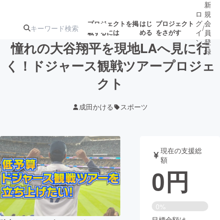
新
ロ
規
グ
会
プロジェクトを掲
はじ
プロジェクト
/
載するには
める
をさがす
イ
員
ン
登
憧れの大谷翔平を現地LAへ見に行
録
く！ドジャース観戦ツアープロジェ
クト
人気のプロ
注目のリ
注目の新着プロ
募集終了が近いプ
もうすぐ公開
ジェクト
ターン
ジェクト
ロジェクト
されます
成田かける
スポーツ
アート・写真
音楽
現在の支援総
テクノロジー・ガジェット
ゲーム・サ
額
0
円
映像・映画
書籍・雑誌
0%
ビジネス・起業
チャレンジ
目標金額は