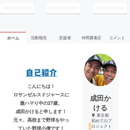
活動報告
支援者
仲間募集
コメント
ホーム
1
こんにちは！
ロサンゼルスドジャースに
成田か
激ハマり中の27歳、
ける
成田かけると申します！
東京都
元々、高校まで野球をやっ
初めてのプ
ロジェクト
ていた野球小僧です！