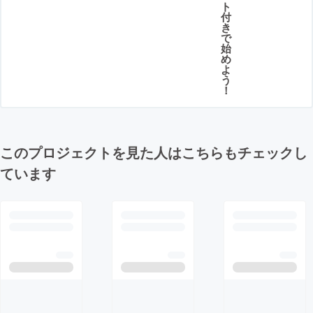
ト
付
き
で
始
め
よ
う
！
このプロジェクトを見た人はこちらもチェックし
ています