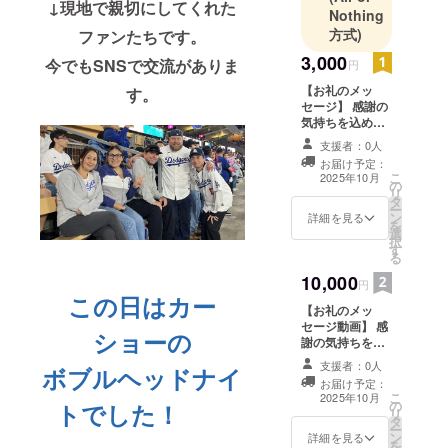
↓現地で親切にしてくれた
Nothing
方式)
ファンたちです。
3,000
今でもSNSで交流がありま
円
【お礼のメッ
す。
セージ】 感謝の
気持ちを込め
て、お礼のメッ
支援者：0人
セージをメール
お届け予定：
にてお送りしま
こ
2025年10月
の
す。
リ
タ
ー
ン
詳細を見る
を
選
択
す
る
10,000
円
この日はカー
【お礼のメッ
セージ動画】 感
ショーの
謝の気持ちを込
めて、現地ロサ
支援者：0人
ボブルヘッドナイ
ンゼルスを背景
お届け予定：
に撮影したお礼
こ
2025年10月
の
トでした！
動画をお送りし
リ
タ
ます
ー
ン
詳細を見る
を