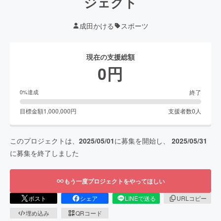
ジェクト
成田かける
スポーツ
現在の支援総額
0
円
終了
0
%達成
目標金額
1,000,000
円
支援者数
0
人
このプロジェクトは、
2025/05/01
に募集を開始し、
2025/05/31
に募集を終了しました
もう一度プロジェクトをやってほしい
ポスト
シェア
LINEで送る
URLコピー
埋め込み
QRコード