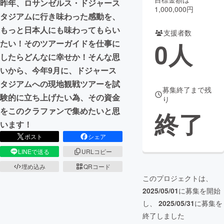
昨年、ロサンゼルス・ドジャース
1,000,000円
タジアムに行き味わった感動を、
まちづくり・地域活性化
もっと日本人にも味わってもらい
支援者数
0
人
たい！そのツアーガイドを仕事に
CAMPFIRE for Social Good
CAMPFIRE Creation
したらどんなに幸せか！そんな思
CAMPFIREふるさと納税
machi-ya
コミュニティ
いから、今年9月に、ドジャース
タジアムへの現地観戦ツアーを試
募集終了まで残
験的に立ち上げたい為、その資金
り
をこのクラファンで集めたいと思
終了
います！
ポスト
シェア
LINEで送る
URLコピー
埋め込み
QRコード
このプロジェクトは、
2025/05/01
に募集を開始
し、
2025/05/31
に募集を
終了しました