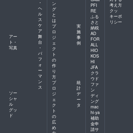
・
ン
考え方
PFI
ヘ
グ
クッ
RE
ル
と
キーポ
ふる
ス
は
リシー
さと
ケ
プ
実
納税
ア
ロ
施
AD
アー
舞
ジ
事
FOR
ト・
台
ェ
例
ALL
写真
・
ク
HIO
パ
ト
KOS
フ
の
HI
ォ
作
JFA
ー
り
クラ
マ
方
ウド
ン
プ
統
ファ
ス
ロ
計
ン
ソー
ジ
デ
ディ
シャ
ェ
ー
ング
ル
ク
タ
mac
グッ
ト
hi-ya
ド
の
補助
広
金申
め
請サ
方