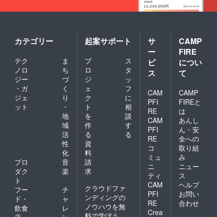
カテゴリー
起案サポート
サ
CAMP
ー
FIRE
テク
ま
プ
ス
ビ
につい
ノロ
ち
ロ
タ
ス
て
ジー
づ
ジ
ッ
・ガ
く
ェ
フ
CAM
CAMP
ジェ
り
ク
に
PFI
FIREと
ット
・
ト
相
RE
は
地
を
談
CAM
あんし
域
作
す
PFI
ん・安
活
る
る
RE
全への
性
資
コ
取り組
化
料
ミュ
み
プロ
音
請
ニ
ニュー
ダク
楽
求
ティ
ス
ト
CAM
ヘルプ
クラウドファ
フー
チ
PFI
お問い
ンディングの
ド・
ャ
RE
合わせ
ノウハウを無
飲食
レ
Crea
料で学ぼう
店
ン