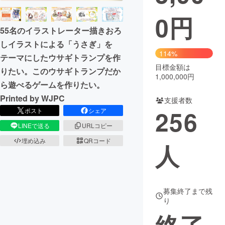
0
円
まちづくり・地域活性化
55名のイラストレーター描きおろ
しイラストによる「うさぎ」を
CAMPFIRE for Social Good
CAMPFIRE Creation
114%
テーマにしたウサギトランプを作
CAMPFIREふるさと納税
machi-ya
コミュニティ
目標金額は
りたい。このウサギトランプだか
1,000,000円
ら遊べるゲームを作りたい。
Printed by WJPC
支援者数
256
ポスト
シェア
LINEで送る
URLコピー
埋め込み
QRコード
人
募集終了まで残
り