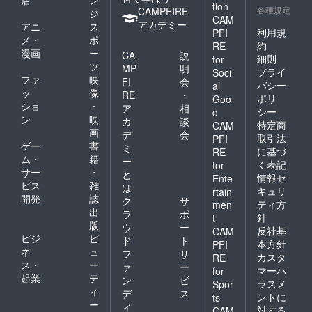
tion
各種規定
CAMPFIRE
ジ
CAM
アカデミー
アニ
ス
利用規
PFI
メ・
ポ
約
RE
漫画
ー
CA
説
細則
for
ツ
MP
明
プライ
Soci
ファ
映
FI
会
バシー
al
ッ
像
RE
・
ポリ
Goo
ショ
・
ア
相
シー
d
ン
映
カ
談
特定商
CAM
画
デ
会
取引法
PFI
ゲー
書
ミ
に基づ
RE
ム・
籍
ー
く表記
for
サー
・
と
情報セ
Ente
ビス
雑
は
キュリ
rtain
開発
誌
ク
サ
ティ方
men
出
ラ
ポ
針
t
版
ウ
ー
反社基
CAM
ビジ
ビ
ド
ト
本方針
PFI
ネ
ュ
フ
サ
カスタ
RE
ス・
ー
ァ
ー
マーハ
for
起業
テ
ン
ビ
ラスメ
Spor
ィ
デ
ス
ントに
ts
ー
ィ
対する
CAM