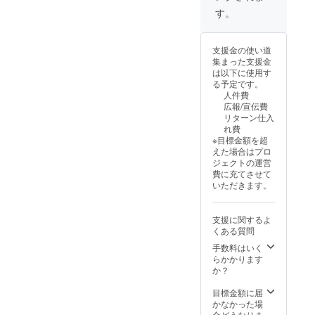
す。
支援金の使い道
集まった支援金
は以下に使用す
る予定です。
人件費
広報/宣伝費
リターン仕入
れ費
※目標金額を超
えた場合はプロ
ジェクトの運営
費に充てさせて
いただきます。
支援に関するよ
くある質問
手数料はいく
らかかります
か？
目標金額に届
かなかった場
合どうなりま