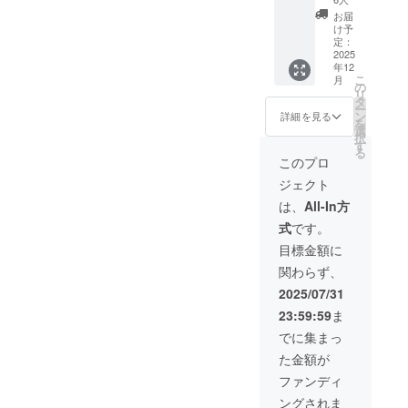
セージ
3.7cm
ザイ
お届
【うさ
・材
ン：添
け予
ぎトラ
質、素
定：
付の写
ンプの
2025
材：
真を参
年12
仕様】
紙、
照 ・商
こ
月
・ジャ
PVE、
の
品サイ
リ
ンル：
プラ
タ
ズ：
ー
トラン
ン
4.2cm×
詳細を見る
を
プ / カー
選
12.8cm
択
ドゲー
す
×17.4c
る
ム ・対
m
このプロ
象年
ジェクト
齢：8歳
以上 ・
は、
All-In方
サイズ
式
です。
(長さ×
幅×高
目標金額に
さ)：
関わらず、
3cm×1
0cm×1
2025/07/31
3.7cm
23:59:59
ま
・材
質、素
でに集まっ
材：
た金額が
紙、
PVE、
ファンディ
プラ
ングされま