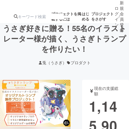
新
ロ
規
グ
会
プロジェクトを掲
はじ
プロジェクト
/
載するには
める
をさがす
イ
員
ン
登
うさぎ好きに贈る！55名のイラスト
録
レーター様が描く、うさぎトランプ
を作りたい！
人気のプロ
注目のリ
注目の新着プロ
募集終了が近いプ
もうすぐ公開
ジェクト
ターン
ジェクト
ロジェクト
されます
兎（うさぎ）
プロダクト
アート・写真
音楽
現在の支援総
テクノロジー・ガジェット
ゲーム・サ
額
1,14
映像・映画
書籍・雑誌
5,90
ビジネス・起業
チャレンジ