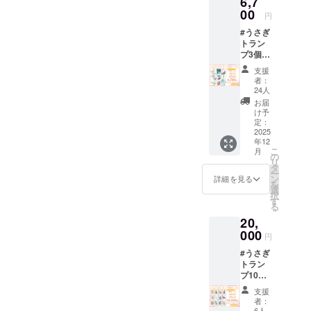
6,7
プ / カー
00
円
ドゲー
#うさぎ
ム ・対
トラン
象年
プ3個
齢：8歳
セット
以上 ・
支援
お礼の
サイズ
者：
メッ
(長さ×
24人
セージ
幅×高
お届
【うさ
さ)：
け予
ぎトラ
3cm×1
定：
ンプの
2025
0cm×1
年12
仕様】
3.7cm
こ
月
・ジャ
・材
の
リ
ンル：
質、素
タ
ー
トラン
材：
ン
詳細を見る
を
プ / カー
紙、
選
択
ドゲー
PVE、
す
る
ム ・対
プラ
20,
象年
【あわ
齢：8歳
000
てんぼ
円
以上 ・
うの~う
#うさぎ
サイズ
サンタ
トラン
(長さ×
さん~の
プ10個
幅×高
仕様】
セット
さ)：
・ボー
支援
お礼の
3cm×1
ドゲー
者：
メッ
0cm×1
ム ・デ
6人