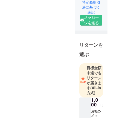
ムデザイ
特定商取引
法に基づく
ナー/フォア
表記
シュピー
メッセー
ル/FMラヂオ
ジを送る
つくば/icon
@berryjyo00
7 さん/ ナレ
のハテ
リターンを
@andrewk9
選ぶ
2963 /
ゲームマー
ケット2024
目標金額
秋の新作は
未達でも
「あわんて
リターン
が届きま
ぼうの~うサ
す
(All-in
ンタさん~」
方式)
1,0
00
円
お礼の
メッ