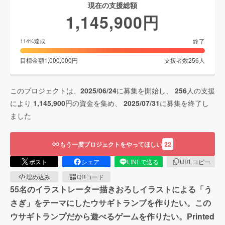
現在の支援総額
1,145,900
円
終了
114
%達成
目標金額
1,000,000
円
支援者数
256
人
このプロジェクトは、
2025/06/24
に募集を開始し、
256
人の支援
により
1,145,900
円の資金を集め、
2025/07/31
に募集を終了し
ました
もう一度プロジェクトをやってほしい
22
ポスト
シェア
LINEで送る
URLコピー
埋め込み
QRコード
55名のイラストレーター描きおろしイラストによる「う
さぎ」をテーマにしたウサギトランプを作りたい。この
ウサギトランプだから遊べるゲームを作りたい。Printed