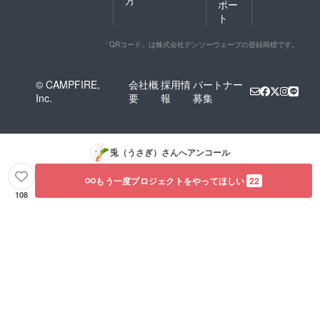
ポー
ト
「QRコード」は株式会社デンソーウェーブの登録商標です。
© CAMPFIRE,
会社概
採用情
パートナー
Inc.
要
報
募集
兎（うさぎ）
さんへアンコール
もう一度プロジェクトをやってほしい
22
108