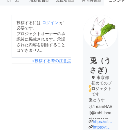
コメント
投稿するには
ログイン
が
必要です。
プロジェクトオーナーの承
認後に掲載されます。承認
された内容を削除すること
はできません。
兎（う
※投稿する際の注意点
さぎ）
東京都
初めてのプ
ロジェクト
です
兎ゆうす
け/TeamRAB
I(@rabi_boa
rdgame)の
https://sites.google.com/view/rabi-boardgame/home
ボードゲー
https://twitter.com/RabbitNoname