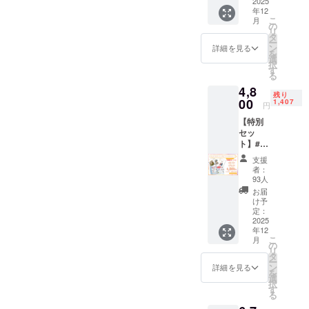
2025
・ジャ
年12
ンル：
こ
月
トラン
の
リ
プ / カー
タ
ー
ドゲー
ン
詳細を見る
を
ム ・対
選
択
象年
す
る
齢：8歳
4,8
以上 ・
残り
00
サイズ
1,407
円
(長さ×
【特別
幅×高
セッ
さ)：
ト】#う
3cm×1
さぎト
0cm×1
支援
ランプ
3.7cm
者：
＆うサ
・材
93人
ンタさ
質、素
お届
んセッ
材：
け予
ト お礼
定：
紙、
のメッ
2025
PVE、
年12
セージ
プラ
こ
月
【うさ
の
リ
ぎトラ
タ
ー
ンプの
ン
詳細を見る
を
仕様】
選
択
・ジャ
す
る
ンル：
トラン