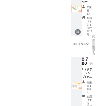
セージ
感謝の
支援
気持ち
者：
を込め
3人
て、お
お届
礼の
け予
メッ
定：
セージ
2025
年12
をお送
こ
月
りしま
の
リ
す。
タ
ー
ン
詳細を見る
を
選
択
す
る
2,7
00
円
#うさぎ
トラン
プ1セッ
ト お礼
支援
のメッ
者：
セージ
136
【うさ
人
ぎトラ
お届
ンプの
け予
仕様】
定：