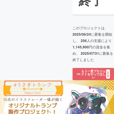
終了
このプロジェクトは、
2025/06/24
に募集を開始
し、
256
人の支援により
1,145,900
円の資金を集
め、
2025/07/31
に募集を
終了しました
もう一度プロジェ
2
クトをやってほし
2
い