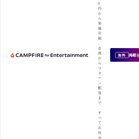
0
円
か
ら
実
施
可
能
。
企
画
掲載
無料
か
ら
リ
タ
ー
ン
配
送
ま
で
、
す
べ
て
お
任
せ