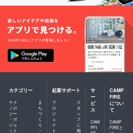
カテゴリー
起案サポート
サ
CAMP
ー
FIRE
テク
ま
プ
ス
ビ
につい
ノロ
ち
ロ
タ
ス
て
ジー
づ
ジ
ッ
・ガ
く
ェ
フ
CAM
CAMP
ジェ
り
ク
に
PFI
FIREと
ット
・
ト
相