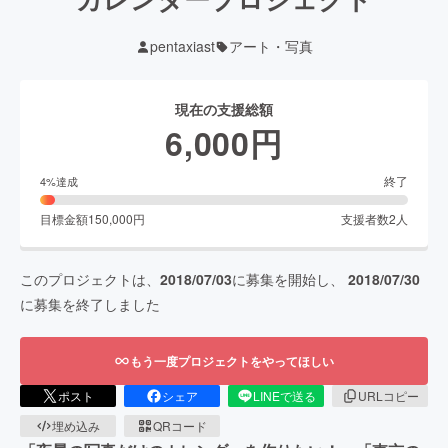
pentaxiast
アート・写真
現在の支援総額
6,000
円
終了
4
%達成
目標金額
150,000
円
支援者数
2
人
このプロジェクトは、
2018/07/03
に募集を開始し、
2018/07/30
に募集を終了しました
もう一度プロジェクトをやってほしい
ポスト
シェア
LINEで送る
URLコピー
埋め込み
QRコード