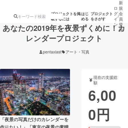
新
ロ
規
グ
会
プロジェクトを掲
はじ
プロジェクト
/
載するには
める
をさがす
イ
員
ン
登
あなたの2019年を夜景ずくめに！カ
録
レンダープロジェクト
人気のプロ
注目のリ
注目の新着プロ
募集終了が近いプ
もうすぐ公開
pentaxiast
アート・写真
ジェクト
ターン
ジェクト
ロジェクト
されます
アート・写真
音楽
現在の支援総
額
6,00
テクノロジー・ガジェット
ゲーム・サ
0
円
映像・映画
書籍・雑誌
「夜景の写真だけのカレンダーを
ビジネス・起業
チャレンジ
作りたい！」「東京の夜景の素晴