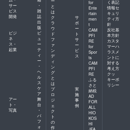
ー
く表記
for
サー
・
と
情報セ
Ente
ビス
雑
は
キュリ
rtain
開発
誌
ク
サ
ティ方
men
出
ラ
ポ
針
t
版
ウ
ー
反社基
CAM
ビジ
ビ
ド
ト
本方針
PFI
ネ
ュ
フ
サ
カスタ
RE
ス・
ー
ァ
ー
マーハ
for
起業
テ
ン
ビ
ラスメ
Spor
ィ
デ
ス
ントに
ts
ー
ィ
対する
CAM
・
ン
考え方
PFI
ヘ
グ
クッ
RE
ル
と
キーポ
ふる
ス
は
リシー
さと
ケ
プ
実
納税
ア
ロ
施
AD
アー
舞
ジ
事
FOR
ト・
台
ェ
例
ALL
写真
・
ク
HIO
パ
ト
KOS
フ
の
HI
ォ
作
JFA