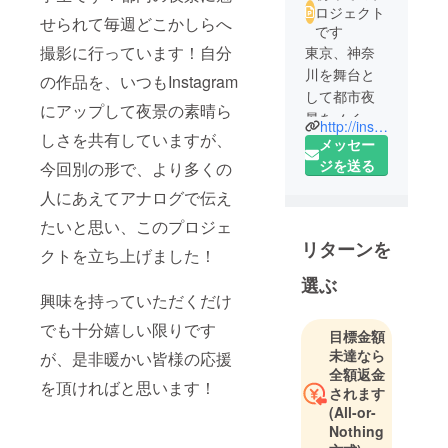
ロジェクト
せられて毎週どこかしらへ
です
撮影に行っています！自分
東京、神奈
川を舞台と
の作品を、いつもInstagram
して都市夜
にアップして夜景の素晴ら
景をメイン
http://instagram.com/_pentaxiast
しさを共有していますが、
で撮り歩い
メッセー
てる大学生
ジを送る
今回別の形で、より多くの
です！自分
人にあえてアナログで伝え
の世界観
たいと思い、このプロジェ
と、日本の
リターンを
都市夜景の
クトを立ち上げました！
素晴らしさ
選ぶ
をもっと広
興味を持っていただくだけ
めたく、支
でも十分嬉しい限りです
目標金額
援していた
未達なら
が、是非暖かい皆様の応援
だいた方に
全額返金
様々な形で
を頂ければと思います！
されます
自分の写真
(All-or-
がお届けで
Nothing
きればと