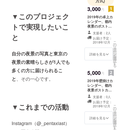
方式)
思っていま
3,000
円
す！
▼このプロジェク
2019年の卓上カ
レンダー、都内
トで実現したいこ
夜景のポスト
カード3枚（全5
支援者：2人
と
種、ランダム）
お届け予定：
こ
2018年12月
の
リ
タ
ー
自分の夜景の写真と東京の
ン
詳細を見る
を
選
択
夜景の素晴らしさが1人でも
す
る
多くの方に届けられるこ
5,000
円
と
、その一心です。
2019年壁掛けカ
レンダー、都内
夜景ポストカー
ド3枚（全5種、
支援者：0人
ランダム）
お届け予定：
▼これまでの活動
こ
2018年12月
の
リ
タ
ー
ン
詳細を見る
を
選
Instagram（@_pentaxiast）
択
す
る