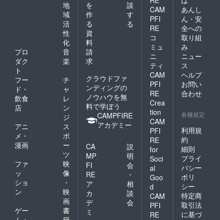
RE
は
地
を
談
CAM
あんし
域
作
す
PFI
ん・安
活
る
る
RE
全への
性
資
コ
取り組
化
料
ミュ
み
プロ
音
請
ニ
ニュー
ダク
楽
求
ティ
ス
ト
CAM
ヘルプ
クラウドファ
フー
チ
PFI
お問い
ンディングの
ド・
ャ
RE
合わせ
ノウハウを無
飲食
レ
Crea
料で学ぼう
店
ン
tion
各種規定
CAMPFIRE
ジ
CAM
アカデミー
アニ
ス
利用規
PFI
メ・
ポ
約
RE
漫画
ー
CA
説
細則
for
ツ
MP
明
プライ
Soci
ファ
映
FI
会
バシー
al
ッ
像
RE
・
ポリ
Goo
ショ
・
ア
相
シー
d
ン
映
カ
談
特定商
CAM
画
デ
会
取引法
PFI
ゲー
書
ミ
に基づ
RE
ム・
籍