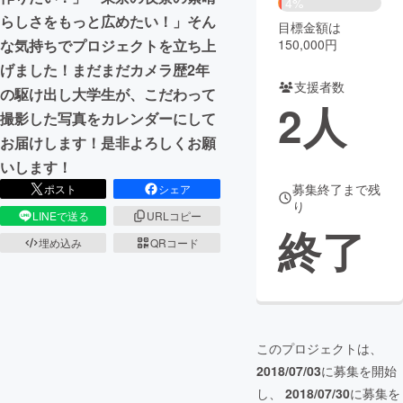
4%
らしさをもっと広めたい！」そん
目標金額は
まちづくり・地域活性化
150,000円
な気持ちでプロジェクトを立ち上
げました！まだまだカメラ歴2年
支援者数
CAMPFIRE for Social Good
CAMPFIRE Creation
の駆け出し大学生が、こだわって
2
人
CAMPFIREふるさと納税
machi-ya
コミュニティ
撮影した写真をカレンダーにして
お届けします！是非よろしくお願
いします！
募集終了まで残
ポスト
シェア
り
LINEで送る
URLコピー
終了
埋め込み
QRコード
このプロジェクトは、
2018/07/03
に募集を開始
し、
2018/07/30
に募集を