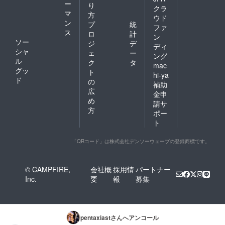
ー
り
クラ
マ
方
ウド
ン
プ
統
ファ
ス
ロ
計
ン
ソー
ジ
デ
ディ
シャ
ェ
ー
ング
ル
ク
タ
mac
グッ
ト
hi-ya
ド
の
補助
広
金申
め
請サ
方
ポー
ト
「QRコード」は株式会社デンソーウェーブの登録商標です。
© CAMPFIRE,
会社概
採用情
パートナー
Inc.
要
報
募集
pentaxiast
さんへアンコール