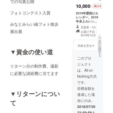
での写真公開
10,000
円
残り5
フォトコンテスト入賞
2019年壁掛けカ
レンダー、2019
年卓上カレン
みなとみらい線フォト散歩
ダー、都内夜景
支援者：0人
大判プリント
展出展
お届け予定：
（額縁付き）
こ
2018年12月
の
リ
タ
ー
ン
詳細を見る
を
選
▼資金の使い道
択
す
る
このプロ
ジェクト
リターン分の制作費、撮影
は、All-or-
に必要な諸経費に当てます
Nothing方式
です。
目標金額を
▼リターンについ
達成した場
合にのみ、
て
2018/07/30
23:59:59
ま