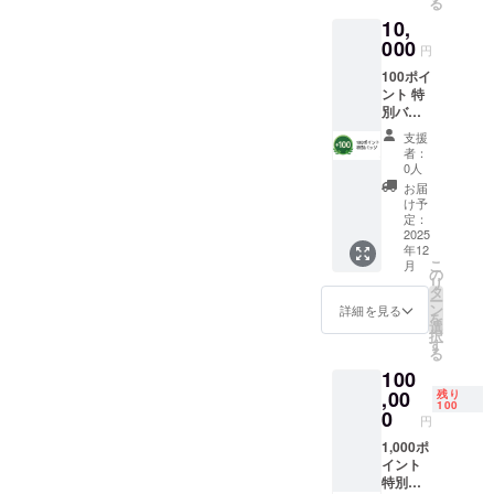
る
10,
000
円
100ポイ
ント 特
別バッ
ジ • 使
支援
用方
者：
法：
0人
reValue
お届
アプリ
け予
内プロ
定：
フィー
2025
年12
ルに表
こ
月
示され
の
リ
ます。 •
タ
ー
提供方
ン
詳細を見る
を
法：ア
選
択
プリ公
す
る
開後、
100
自動付
与。 •
,00
残り
100
注意事
0
円
項：譲
渡・換
1,000ポ
金不
イント
可。ア
特別