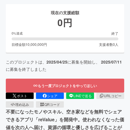
現在の支援総額
0
円
終了
0
%達成
目標金額
10,000,000
円
支援者数
0
人
このプロジェクトは、
2025/04/25
に募集を開始し、
2025/07/11
に募集を終了しました
もう一度プロジェクトをやってほしい
ポスト
シェア
LINEで送る
URLコピー
埋め込み
QRコード
不要になったモノやスキル、空き家などを無料でシェア
できるアプリ「reValue」を開発中。使われなくなった価
値を次の人へ届け、資源の循環と優しさを広げることが