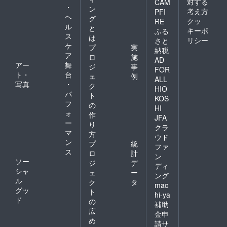
対する
CAM
・
ン
考え方
PFI
ヘ
グ
クッ
RE
ル
と
キーポ
ふる
ス
は
リシー
さと
ケ
プ
実
納税
ア
ロ
施
AD
アー
舞
ジ
事
FOR
ト・
台
ェ
例
ALL
写真
・
ク
HIO
パ
ト
KOS
フ
の
HI
ォ
作
JFA
ー
り
クラ
マ
方
ウド
ン
プ
統
ファ
ス
ロ
計
ン
ソー
ジ
デ
ディ
シャ
ェ
ー
ング
ル
ク
タ
mac
グッ
ト
hi-ya
ド
の
補助
広
金申
め
請サ