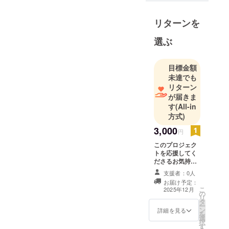
リターンを
選ぶ
目標金額
未達でも
リターン
が届きま
す
(All-in
方式)
3,000
円
このプロジェク
トを応援してく
ださるお気持ち
だけで十分で
支援者：0人
す。 CAMPFIRE
お届け予定：
内メッセージで
こ
2025年12月
の
お礼を送る
リ
タ
ー
ン
詳細を見る
を
選
択
す