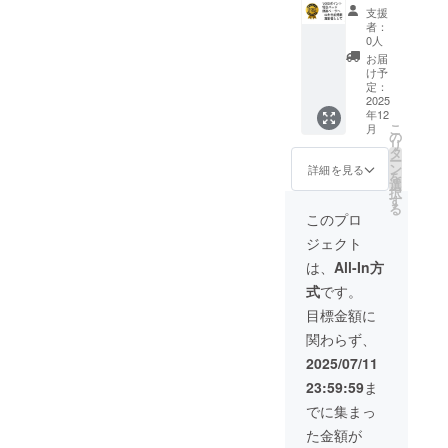
プリ内
バッジ •
支援
でのみ
使用方
者：
表示さ
法：
0人
れま
reValue
お届
す。
アプリ
け予
内プロ
定：
フィー
2025
年12
ルに表
こ
月
示され
の
リ
ます。 •
タ
ー
提供方
ン
詳細を見る
を
法：ア
選
択
プリ公
す
る
開後、
このプロ
自動付
ジェクト
与。 •
注意事
は、
All-In方
項：譲
式
です。
渡・換
金不
目標金額に
可。ア
関わらず、
プリ内
でのみ
2025/07/11
表示さ
23:59:59
ま
れま
す。 感
でに集まっ
謝ペー
た金額が
ジへの