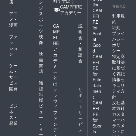
料で学ぼう
店
ン
tion
各種規定
CAMPFIRE
ジ
CAM
アカデミー
アニ
ス
利用規
PFI
メ・
ポ
約
RE
漫画
ー
CA
説
細則
for
ツ
MP
明
プライ
Soci
ファ
映
FI
会
バシー
al
ッ
像
RE
・
ポリ
Goo
ショ
・
ア
相
シー
d
ン
映
カ
談
特定商
CAM
画
デ
会
取引法
PFI
ゲー
書
ミ
に基づ
RE
ム・
籍
ー
く表記
for
サー
・
と
情報セ
Ente
ビス
雑
は
キュリ
rtain
開発
誌
ク
サ
ティ方
men
出
ラ
ポ
針
t
版
ウ
ー
反社基
CAM
ビジ
ビ
ド
ト
本方針
PFI
ネ
ュ
フ
サ
カスタ
RE
ス・
ー
ァ
ー
マーハ
for
起業
テ
ン
ビ
ラスメ
Spor
ィ
デ
ス
ントに
ts
ー
ィ