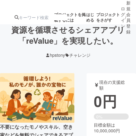
新
ロ
規
グ
会
プロジェクトを掲
はじ
プロジェクト
/
載するには
める
をさがす
イ
員
ン
登
資源を循環させるシェアアプリ
録
「reValue」を実現したい。
人気のプロ
注目のリ
注目の新着プロ
募集終了が近いプ
もうすぐ公開
hpstony
チャレンジ
ジェクト
ターン
ジェクト
ロジェクト
されます
アート・写真
音楽
現在の支援総
額
0
円
テクノロジー・ガジェット
ゲーム・サ
映像・映画
書籍・雑誌
0%
目標金額は
不要になったモノやスキル、空き
10,000,000円
ビジネス・起業
チャレンジ
家などを無料でシェアできるアプ