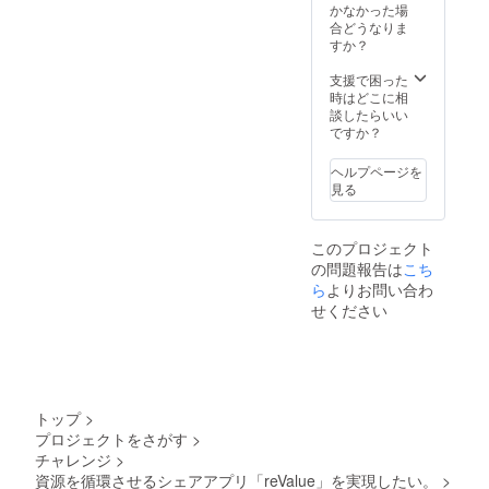
載。企
かなかった場
業ロ
合どうなりま
ゴ・バ
すか？
ナー等
をご希
支援で困った
望の場
時はどこに相
合は、
談したらいい
サイズ
ですか？
等をご
相談の
ヘルプページを
うえ対
見る
応いた
しま
す。 •
このプロジェクト
注意事
の問題報告は
項：支
こち
援時、
ら
よりお問い合わ
必ず備
せください
考欄に
掲載を
希望さ
れるお
名前を
ご記入
トップ
>
くださ
プロジェクトをさがす
>
い。ロ
チャレンジ
>
ゴやバ
ナーを
資源を循環させるシェアアプリ「reValue」を実現したい。
>