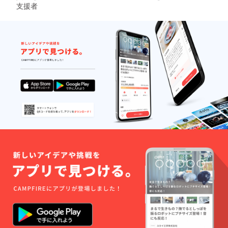
ご希望
支援者
の方
は、プ
ロジェ
クト終
了後に
お送り
するご
案内
メール
をご確
認の
上、
データ
をお送
りくだ
さい。