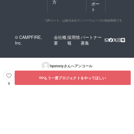
方
ポー
ト
「QRコード」は株式会社デンソーウェーブの登録商標です。
© CAMPFIRE,
会社概
採用情
パートナー
Inc.
要
報
募集
hpstony
さんへアンコール
もう一度プロジェクトをやってほしい
0