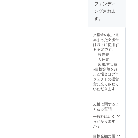
お名前
ファンディ
掲載
ングされま
（貢献
者とし
す。
て） •
掲載期
間：プ
支援金の使い道
ロジェ
集まった支援金
クト終
は以下に使用す
了日か
る予定です。
ら1年
設備費
間、事
人件費
業が継
広報/宣伝費
続する
※目標金額を超
限り可
えた場合はプロ
能な限
ジェクトの運営
り掲載
費に充てさせて
を継続
いただきます。
しま
す。 •
掲載方
支援に関するよ
法：
くある質問
Web
ページ
手数料はいく
にて文
らかかります
字（お
か？
名前）
での掲
目標金額に届