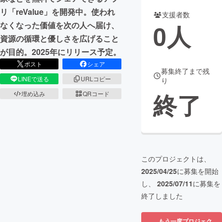
リ「reValue」を開発中。使われ
支援者数
まちづくり・地域活性化
0
人
なくなった価値を次の人へ届け、
資源の循環と優しさを広げること
CAMPFIRE for Social Good
CAMPFIRE Creation
が目的。2025年にリリース予定。
CAMPFIREふるさと納税
machi-ya
コミュニティ
ポスト
シェア
募集終了まで残
LINEで送る
URLコピー
り
終了
埋め込み
QRコード
このプロジェクトは、
2025/04/25
に募集を開始
し、
2025/07/11
に募集を
終了しました
もう一度プロジェク