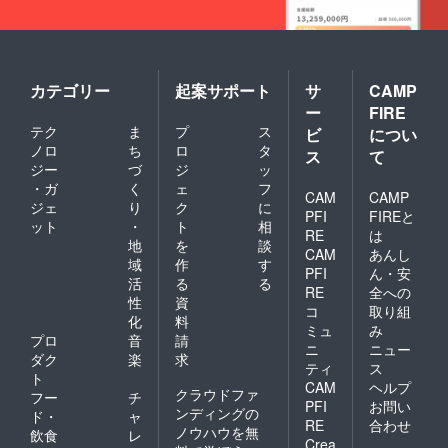
カテゴリー
起案サポート
サ
CAMP
ー
FIRE
テク
ま
プ
ス
ビ
につい
ノロ
ち
ロ
タ
ス
て
ジー
づ
ジ
ッ
・ガ
く
ェ
フ
CAM
CAMP
ジェ
り
ク
に
PFI
FIREと
ット
・
ト
相
RE
は
地
を
談
CAM
あんし
域
作
す
PFI
ん・安
活
る
る
RE
全への
性
資
コ
取り組
化
料
ミュ
み
プロ
音
請
ニ
ニュー
ダク
楽
求
ティ
ス
ト
CAM
ヘルプ
クラウドファ
フー
チ
PFI
お問い
ンディングの
ド・
ャ
RE
合わせ
ノウハウを無
飲食
レ
Crea