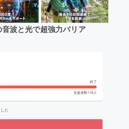
の音波と光で超強力バリア
終了
支援者数
118
人
ました