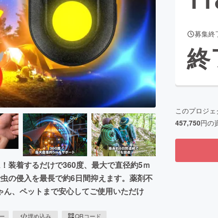
募集終
CAMPFIRE for Social Good
CAMPFIRE Creation
終
CAMPFIREふるさと納税
machi-ya
コミュニティ
このプロジェ
457,750
円の
！装着するだけで360度、最大で直径約5ｍ
で虫の侵入を最長で約6日間抑えます。薬剤不
ゃん、ペットまで安心してご使用いただけ
ピー
埋め込み
QRコード