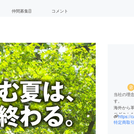
仲間募集
コメント
1
当社の理
す。
海外から
ロダクト
https://
かなもの
特定商取
また、高
に寄り添