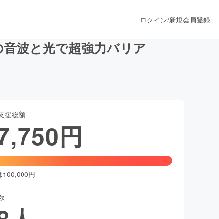
ログイン
/
新規会員登録
の音波と光で超強力バリア
うすぐ公開されます
支援総額
プロダクト
7,750
円
ファッション
スポーツ
00,000円
数
ア
ソーシャルグッド
8
人