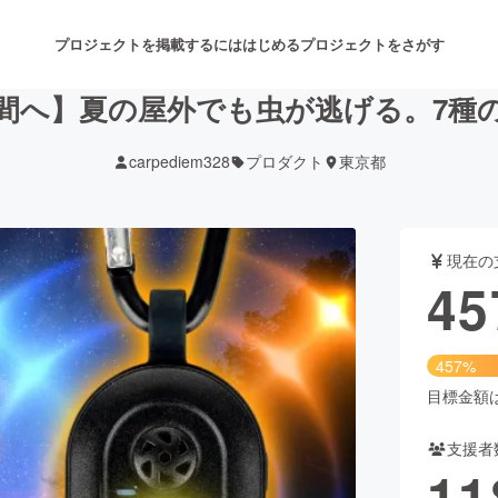
プロジェクトを掲載するには
はじめる
プロジェクトをさがす
間へ】夏の屋外でも虫が逃げる。7種
carpediem328
プロダクト
東京都
注目のリターン
注目の新着プロジェクト
募集終了が近いプロジェクト
も
現在の
音楽
舞台・パフォーマンス
45
ゲーム・サービス開発
フード・飲食店
457%
書籍・雑誌出版
アニメ・漫画
目標金額は1
支援者
チャレンジ
ビューティー・ヘルスケ
11