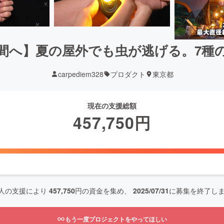
間へ】夏の屋外でも虫が逃げる。7種
carpediem328
プロダクト
東京都
現在の支援総額
457,750
円
人の支援により
457,750
円の資金を集め、
2025/07/31
に募集を終了し
もう一度プロジェクトをやってほしい