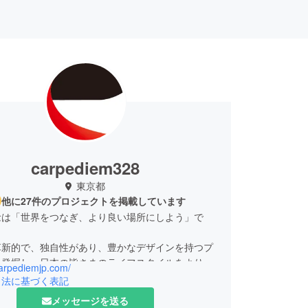
carpediem328
東京都
他に27件のプロジェクトを掲載しています
念は「世界をつなぎ、より良い場所にしよう」で
革新的で、独自性があり、豊かなデザインを持つプ
を発掘し、日本の皆さまのライフスタイルをより豊
carpediemjp.com/
にすることに努めます。
引法に基づく表記
品質で魅力的な商品を提供するだけでなく、お客様
メッセージを送る
ったカスタマーサポートや迅速な配送サービスを提