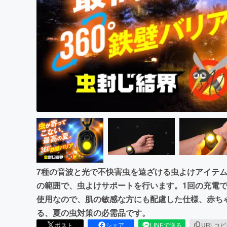
まちづくり・地域活性化
7種の音波と光で不快害虫を遠ざける虫よけアイテム
の範囲で、虫よけサポートを行います。1回の充電
使用なので、肌の敏感な方にも配慮した仕様、赤ち
る、夏の虫対策の必需品です。
ポスト
シェア
LINEで送る
URLコ