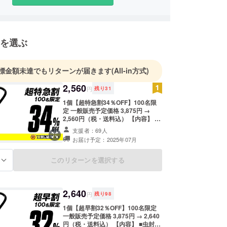
とを心がけ、貿易事業を通じた社会貢献を実践して
を目指しています。
を選ぶ
標金額未達でもリターンが届きます
(All-in方式)
2,560
円
残り
31
1個【超特急割34％OFF】100名限
定 一般販売予定価格 3,875円 →
2,560円（税・送料込） 【内容】 ■
虫封じ結界 × 1 ※①②をお選びくだ
支援者：69人
さい。 [ ①リストタイプ ②キーホル
お届け予定：2025年07月
ダータイプ ] ■USB充電ケーブル
(Type-C) × １ ■説明書 × １ ※デザイ
ン・仕様は変更になる可能性もござ
このリターンを選択する
る
います。ご了承ください。
2,640
円
残り
98
1個【超早割32％OFF】100名限定
一般販売予定価格 3,875円 → 2,640
円（税・送料込） 【内容】 ■虫封じ