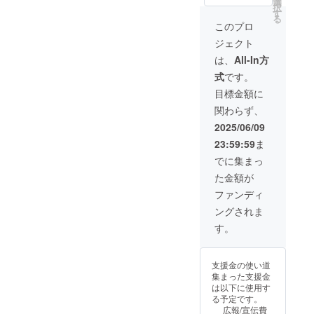
者登録
選
問い合
正規販
より出
択
↓↓↓
番号：
す
わせく
売価格
荷時期
る
【￥6,8
あり
ださ
このプロ
が販売
が遅れ
94
（適格
い） ※
予定価
る場合
ジェクト
OFF!!!
請求書
デザイ
格より
があり
】 ↓↓↓
発行事
ン・仕
は、
All-In方
下がる
ます。
超超早
業者登
様は変
可能性
式
です。
割
録番号
更にな
もござ
【￥16,
の記載
る可能
目標金額に
いま
086】
のある
性もご
す。 ※
関わらず、
(税込) --
インボ
ざいま
ご注文
-----------
イスが
す。ご
2025/06/09
状況、
-----------
必要な
了承く
使用部
23:59:59
ま
各カ
場合
ださ
材の供
ラーを
は、
い。 ※
でに集まっ
給状
お選び
メッ
皆様の
況、製
た金額が
下さい
セージ
ご支援
造工程
適格請
にて実
により
ファンディ
上の都
求書発
行者に
量産効
合等に
ングされま
行事業
直接お
率が向
より出
者登録
問い合
上した
す。
荷時期
番号：
わせく
場合、
が遅れ
あり
ださ
正規販
る場合
（適格
い） ※
売価格
があり
支援金の使い道
請求書
デザイ
が販売
ます。
集まった支援金
発行事
ン・仕
予定価
は以下に使用す
業者登
様は変
格より
る予定です。
録番号
更にな
下がる
広報/宣伝費
の記載