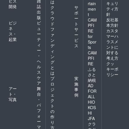
ビス
雑
は
キュリ
rtain
開発
誌
ク
サ
ティ方
men
出
ラ
ポ
針
t
版
ウ
ー
反社基
CAM
ビジ
ビ
ド
ト
本方針
PFI
ネ
ュ
フ
サ
カスタ
RE
ス・
ー
ァ
ー
マーハ
for
起業
テ
ン
ビ
ラスメ
Spor
ィ
デ
ス
ントに
ts
ー
ィ
対する
CAM
・
ン
考え方
PFI
ヘ
グ
クッ
RE
ル
と
キーポ
ふる
ス
は
リシー
さと
ケ
プ
実
納税
ア
ロ
施
AD
アー
舞
ジ
事
FOR
ト・
台
ェ
例
ALL
写真
・
ク
HIO
パ
ト
KOS
フ
の
HI
ォ
作
JFA
ー
り
クラ
マ
方