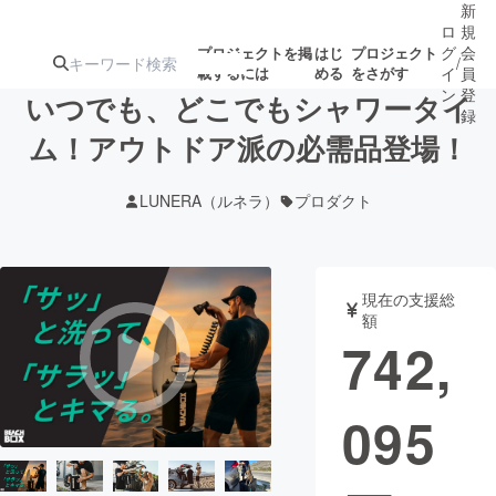
新
ロ
規
グ
会
プロジェクトを掲
はじ
プロジェクト
/
載するには
める
をさがす
イ
員
ン
登
いつでも、どこでもシャワータイ
録
ム！アウトドア派の必需品登場！
人気のプロ
注目のリ
注目の新着プロ
募集終了が近いプ
もうすぐ公開
LUNERA（ルネラ）
プロダクト
ジェクト
ターン
ジェクト
ロジェクト
されます
アート・写真
音楽
現在の支援総
額
742,
テクノロジー・ガジェット
ゲーム・サ
095
映像・映画
書籍・雑誌
ビジネス・起業
チャレンジ