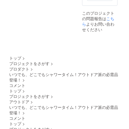
給状
により
況、製
量産効
造工程
このプロジェクト
率が向
上の都
の問題報告は
上した
こち
合等に
場合、
より出
ら
よりお問い合わ
正規販
荷時期
せください
売価格
が遅れ
が販売
る場合
予定価
があり
格より
ます。
下がる
可能性
トップ
>
もござ
プロジェクトをさがす
>
いま
プロダクト
>
す。 ※
ご注文
いつでも、どこでもシャワータイム！アウトドア派の必需品
状況、
登場！
>
使用部
コメント
材の供
トップ
>
給状
プロジェクトをさがす
>
況、製
造工程
アウトドア
>
上の都
いつでも、どこでもシャワータイム！アウトドア派の必需品
合等に
登場！
>
より出
コメント
荷時期
トップ
>
が遅れ
プロジェクトをさがす
>
る場合