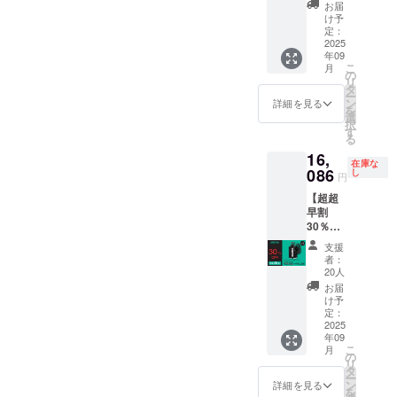
Tank×
-----------
は、
ださ
お届
２ -------
各カ
メッ
け予
い。 ※
-----------
ラーを
定：
セージ
皆様の
------ 一
2025
お選び
にて実
ご支援
年09
般販売
下さい
行者に
により
こ
月
価格
適格請
の
直接お
量産効
リ
【￥45,
求書発
タ
問い合
率が向
ー
960】
行事業
ン
わせく
詳細を見る
上した
を
(税込)
者登録
選
ださ
場合、
択
↓↓↓
番号：
す
い） ※
正規販
る
【￥16,
あり
デザイ
売価格
16,
086
（適格
ン・仕
が販売
在庫な
OFF!!!
086
請求書
し
様は変
予定価
円
】 ↓↓↓
発行事
更にな
格より
【超超
セット
業者登
る可能
下がる
早割
割
録番号
性もご
可能性
30％OF
【￥29,
の記載
ざいま
もござ
F！限定
874】
のある
す。ご
いま
支援
20個】
(税込) --
インボ
了承く
者：
す。 ※
Shower
-----------
イスが
20人
ださ
ご注文
Tank×
-----------
必要な
い。 ※
お届
状況、
１ -------
各カ
場合
け予
皆様の
使用部
-----------
ラーを
定：
は、
ご支援
材の供
------ 一
2025
お選び
メッ
により
給状
年09
般販売
下さい
セージ
量産効
況、製
こ
月
価格
適格請
の
にて実
率が向
造工程
リ
【￥22,
求書発
タ
行者に
上した
上の都
ー
980】
行事業
ン
直接お
詳細を見る
場合、
合等に
を
(税込)