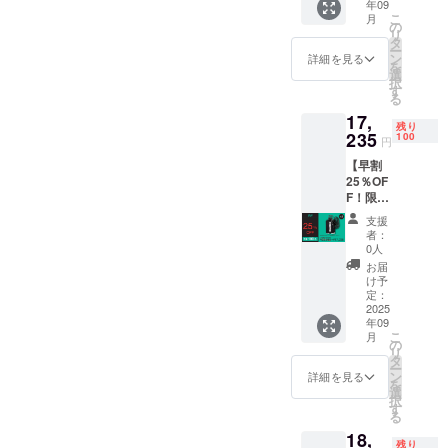
す。毎日の
年09
般販売
こ
月
生活を
価格
の
リ
【￥22,
タ
ちょっとだ
ー
980】
ン
詳細を見る
け豊かに、
を
(税込)
選
択
↓↓↓
ちょっとだ
す
る
【￥6,2
け便利にす
17,
05
残り
る、そん
OFF!!!
235
100
円
】 ↓↓↓
な“月明かり
【早割
超早割
のような存
25％OF
【￥16,
F！限定
在”でありた
775】
100個】
(税込) --
いと願って
支援
Shower
-----------
者：
います。
Tank×
-----------
0人
１ -------
各カ
お届
-----------
ラーを
け予
------ 一
お選び
定：
般販売
2025
下さい
年09
価格
適格請
こ
月
【￥22,
求書発
の
リ
980】
行事業
タ
ー
(税込)
者登録
ン
詳細を見る
を
↓↓↓
番号：
選
択
【￥5,7
あり
す
る
45
（適格
18,
OFF!!!
請求書
残り