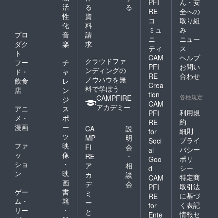
PFI
ん・安
活
る
る
RE
全への
性
資
コ
取り組
化
料
ミュ
み
プロ
音
請
ニ
ニュー
ダク
楽
求
ティ
ス
ト
CAM
ヘルプ
クラウドファ
フー
チ
PFI
お問い
ンディングの
ド・
ャ
RE
合わせ
ノウハウを無
飲食
レ
Crea
料で学ぼう
店
ン
tion
各種規定
CAMPFIRE
ジ
CAM
アカデミー
アニ
ス
利用規
PFI
メ・
ポ
約
RE
漫画
ー
CA
説
細則
for
ツ
MP
明
プライ
Soci
ファ
映
FI
会
バシー
al
ッ
像
RE
・
ポリ
Goo
ショ
・
ア
相
シー
d
ン
映
カ
談
特定商
CAM
画
デ
会
取引法
PFI
ゲー
書
ミ
に基づ
RE
ム・
籍
ー
く表記
for
サー
・
と
情報セ
Ente