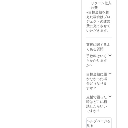
る可能
可能性
リターン仕入
のある
性もご
もござ
れ費
インボ
ざいま
いま
※目標金額を超
イスが
す。ご
す。 ※
えた場合はプロ
必要な
了承く
ご注文
ジェクトの運営
場合
ださ
状況、
費に充てさせて
は、
い。 ※
使用部
いただきます。
メッ
皆様の
材の供
セージ
ご支援
給状
にて実
により
況、製
支援に関するよ
行者に
量産効
造工程
くある質問
直接お
率が向
上の都
問い合
上した
手数料はいく
合等に
わせく
場合、
らかかります
より出
ださ
正規販
か？
荷時期
い） ※
売価格
が遅れ
デザイ
が販売
目標金額に届
る場合
ン・仕
予定価
かなかった場
があり
様は変
格より
合どうなりま
ます。
更にな
下がる
すか？
る可能
可能性
性もご
もござ
支援で困った
ざいま
いま
時はどこに相
す。ご
す。 ※
談したらいい
了承く
ご注文
ですか？
ださ
状況、
い。 ※
使用部
ヘルプページを
皆様の
材の供
見る
ご支援