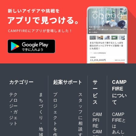
カテゴリー
起案サポート
サ
CAMP
ー
FIRE
テク
ま
プ
ス
ビ
につい
ノロ
ち
ロ
タ
ス
て
ジー
づ
ジ
ッ
・ガ
く
ェ
フ
CAM
CAMP
ジェ
り
ク
に
PFI
FIREと
ット
・
ト
相
RE
は
地
を
談
CAM
あんし
域
作
す