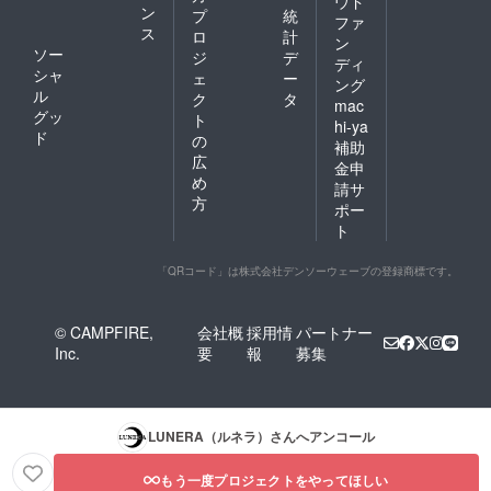
ウド
ン
プ
統
ファ
ス
ロ
計
ン
ソー
ジ
デ
ディ
シャ
ェ
ー
ング
ル
ク
タ
mac
グッ
ト
hi-ya
ド
の
補助
広
金申
め
請サ
方
ポー
ト
「QRコード」は株式会社デンソーウェーブの登録商標です。
© CAMPFIRE,
会社概
採用情
パートナー
Inc.
要
報
募集
LUNERA（ルネラ）
さんへアンコール
もう一度プロジェクトをやってほしい