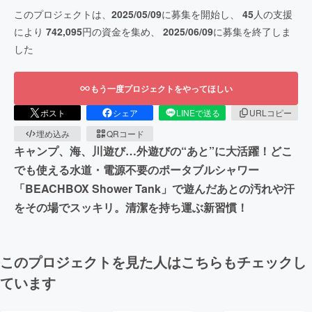
このプロジェクトは、
2025/05/09
に募集を開始し、
45
人の支援
により
742,095
円の資金を集め、
2025/06/09
に募集を終了しま
した
もう一度プロジェクトをやってほしい
ポスト
シェア
LINEで送る
URLコピー
埋め込み
QRコード
キャンプ、海、川遊び…外遊びの“あと”に大活躍！どこ
でも使える水道・電源不要のポータブルシャワー
「BEACHBOX Shower Tank」で遊んだあとの汚れや汗
をその場でスッキリ。清潔を持ち運ぶ新習慣！
このプロジェクトを見た人はこちらもチェックし
ています