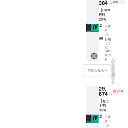
】 ↓↓↓
384
発行事
200
円
早割
業者登
【CAM
【￥17,
録番号
P割
235】
の記載
20％OF
(税込) --
のある
F！限定
-----------
インボ
支援
200個】
-----------
イスが
者：
Shower
各カ
必要な
0人
Tank×
ラーを
場合
お届
１ -------
お選び
は、
け予
-----------
下さい
定：
メッ
------ 一
2025
適格請
セージ
年09
般販売
求書発
にて実
こ
月
価格
行事業
の
行者に
リ
【￥22,
者登録
タ
直接お
ー
980】
番号：
ン
問い合
詳細を見る
を
(税込)
あり
選
わせく
択
↓↓↓
（適格
す
ださ
る
【￥4,5
請求書
い） ※
29,
96
発行事
デザイ
残り10
OFF!!!
874
業者登
ン・仕
円
】 ↓↓↓
録番号
様は変
【セッ
CAMP
の記載
更にな
ト割
割
のある
る可能
35％OF
【￥18,
インボ
性もご
F！限定
384】
イスが
ざいま
支援
10個】
(税込) --
必要な
す。ご
者：
Shower
-----------
場合
0人
了承く