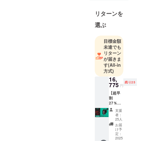
時代の暮ら
しにそっと
リターンを
寄り添うプ
ロダクトを
選ぶ
お届けした
いという想
目標金額
いから生ま
未達でも
れました。
リターン
まだ日本で
が届きま
す
(All-in
は知られて
方式)
いない海外
16,
のアイデア
残り25
775
商品や、使
円
いやすさと
【超早
割
デザイン性
27％OF
を両立した
F！限定
支援
50個】
アイテムを
者：
Shower
25人
厳選し、皆
Tank×
お届
さまにご紹
１ -------
け予
-----------
定：
介していま
------ 一
2025