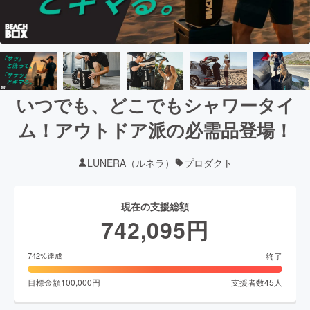
いつでも、どこでもシャワータイ
ム！アウトドア派の必需品登場！
LUNERA（ルネラ）
プロダクト
現在の支援総額
742,095
円
終了
742
%達成
目標金額
100,000
円
支援者数
45
人