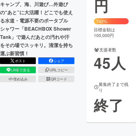
円
キャンプ、海、川遊び…外遊び
まちづくり・地域活性化
の“あと”に大活躍！どこでも使え
る水道・電源不要のポータブル
742%
シャワー「BEACHBOX Shower
目標金額は
CAMPFIRE for Social Good
CAMPFIRE Creation
100,000円
Tank」で遊んだあとの汚れや汗
CAMPFIREふるさと納税
machi-ya
コミュニティ
をその場でスッキリ。清潔を持ち
支援者数
運ぶ新習慣！
45
人
ポスト
シェア
LINEで送る
URLコピー
埋め込み
QRコード
募集終了まで残
り
終了