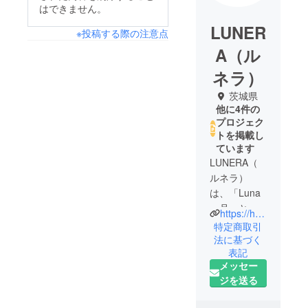
はできません。
LUNER
※投稿する際の注意点
A（ル
ネラ）
茨城県
他に4件の
プロジェク
トを掲載し
ています
LUNERA（
ルネラ）
は、「Luna
＝月」と
https://hamada-factory.jp/
「Era＝時
特定商取引
代」を意味
法に基づく
表記
し、静かに
メッセー
夜を照らす
ジを送る
月のよう
に、新しい