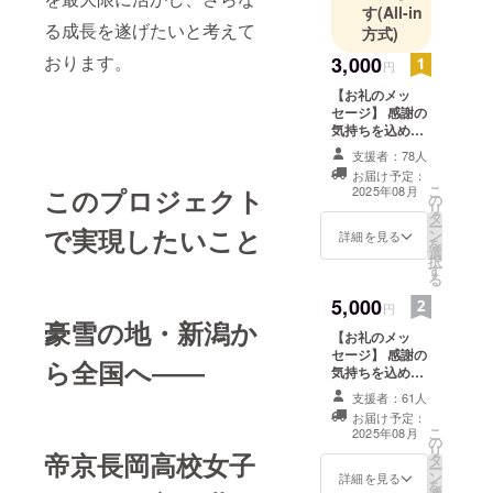
す
(All-in
る成長を遂げたいと考えて
方式)
おります。
3,000
円
【お礼のメッ
セージ】 感謝の
気持ちを込め
て、お礼のメッ
支援者：78人
セージをお送り
お届け予定：
します。 ※チー
こ
このプロジェクト
2025年08月
の
ム、選手との関
リ
タ
係性を、備考欄
ー
で実現したいこと
ン
に記載ください
詳細を見る
を
選
(OBOG、〇〇選
択
す
手保護者の知
る
人、〇〇選手の
5,000
ジュニアチーム
円
豪雪の地・新潟か
関係者など) ※一
【お礼のメッ
般支援者の方
セージ】 感謝の
は、備考欄に
ら全国へ――
気持ちを込め
「一般支援者」
て、お礼のメッ
とご記入くださ
支援者：61人
セージをお送り
い。
お届け予定：
します。 このリ
こ
2025年08月
の
ターンは3,000円
リ
帝京長岡高校女子
タ
のリターンと同
ー
ン
じ内容になりま
詳細を見る
を