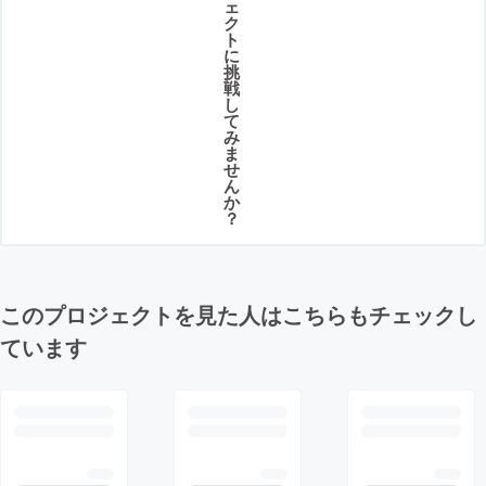
ェ
ク
ト
に
挑
戦
し
て
み
ま
せ
ん
か
？
このプロジェクトを見た人はこちらもチェックし
ています