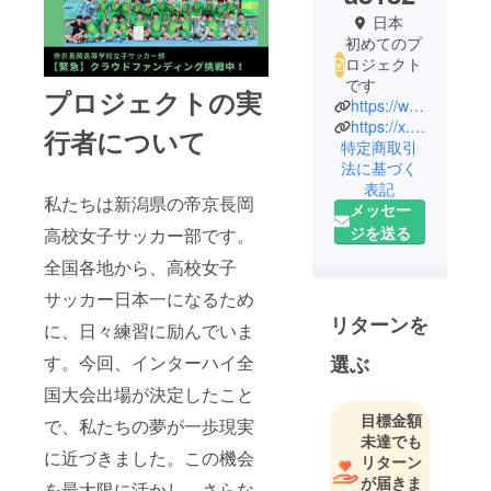
日本
初めてのプ
ロジェクト
です
プロジェクトの実
https://www.instagram.com/teikyo.nadeshiko?igsh=ejdjZnVpNmRpMjZr
https://x.com/teikyo_7045?s=21
行者について
特定商取引
法に基づく
表記
私たちは新潟県の帝京長岡
メッセー
ジを送る
高校女子サッカー部です。
全国各地から、高校女子
サッカー日本一になるため
リターンを
に、日々練習に励んでいま
す。今回、インターハイ全
選ぶ
国大会出場が決定したこと
目標金額
で、私たちの夢が一歩現実
未達でも
に近づきました。この機会
リターン
が届きま
を最大限に活かし、さらな