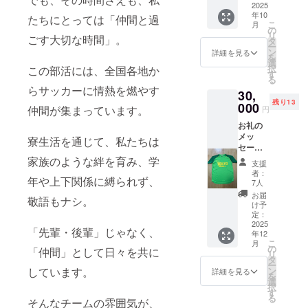
を提供
2025
年10
させて
たちにとっては「仲間と過
こ
月
いただ
の
リ
ごす大切な時間」。
きま
タ
ー
す。 ※
ン
詳細を見る
を
チー
選
択
この部活には、全国各地か
ム、選
す
る
手との
らサッカーに情熱を燃やす
30,
関係性
残り13
を、備
000
仲間が集まっています。
円
考欄に
お礼の
記載く
メッ
ださい
寮生活を通じて、私たちは
セージ
(OBOG
と、帝
家族のような絆を育み、学
、〇〇
支援
京長岡
選手保
者：
年や上下関係に縛られず、
サポー
護者の
7人
ターユ
知人、
お届
敬語もナシ。
ニ
〇〇選
け予
フォー
手の
定：
ムを提
2025
ジュニ
「先輩・後輩」じゃなく、
年12
供させ
アチー
こ
月
ていた
ム関係
の
「仲間」として日々を共に
リ
だきま
者など)
タ
ー
す。 ※
※一般支
しています。
ン
詳細を見る
を
チー
援者の
選
択
ム、選
方は、
す
る
そんなチームの雰囲気が、
手との
備考欄