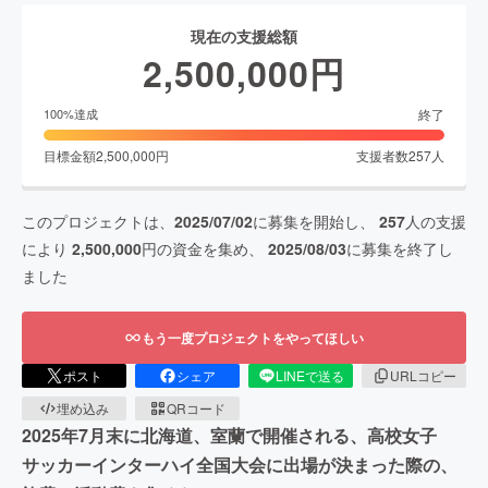
現在の支援総額
2,500,000
円
終了
100
%達成
目標金額
2,500,000
円
支援者数
257
人
このプロジェクトは、
2025/07/02
に募集を開始し、
257
人の支援
により
2,500,000
円の資金を集め、
2025/08/03
に募集を終了し
ました
もう一度プロジェクトをやってほしい
ポスト
シェア
LINEで送る
URLコピー
埋め込み
QRコード
2025年7月末に北海道、室蘭で開催される、高校女子
サッカーインターハイ全国大会に出場が決まった際の、