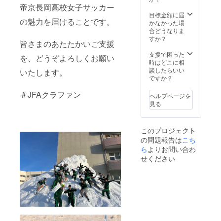
帝京長岡高校女子サッカー
目標金額に届
の魅力を届けることです。
かなかった場
合どうなりま
すか？
皆さまのあたたかいご支援
支援で困った
を、どうぞよろしくお願い
時はどこに相
談したらいい
いたします。
ですか？
＃JFAクラファン
ヘルプページを
見る
このプロジェクト
の問題報告は
こち
ら
よりお問い合わ
せください