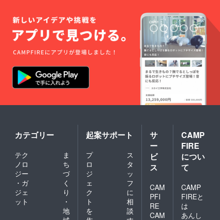
カテゴリー
起案サポート
サ
CAMP
ー
FIRE
テク
ま
プ
ス
ビ
につい
ノロ
ち
ロ
タ
ス
て
ジー
づ
ジ
ッ
・ガ
く
ェ
フ
CAM
CAMP
ジェ
り
ク
に
PFI
FIREと
ット
・
ト
相
RE
は
地
を
談
CAM
あんし
域
作
す