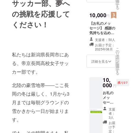
選
サッカー部、夢へ
す。 ※チーム、
択
す
選手との関係性
る
を、備考欄に記
の挑戦を応援して
10,000
載ください
円
(OBOG、〇〇選
ください！
【お礼のメッ
手保護者の知
セージ】 感謝の
人、〇〇選手の
気持ちを込め
ジュニアチーム
て、お礼のメッ
関係者など) ※一
支援者：50人
セージをお送り
般支援者の方
お届け予定：
します。 このリ
は、備考欄に
こ
2025年08月
の
ターンは3,000円
「一般支援者」
私たちは新潟県長岡市にあ
リ
タ
のリターンと同
とご記入くださ
ー
ン
じ内容になりま
詳細を見る
る、帝京長岡高校女子サッ
い。
を
選
す。 ※チーム、
択
す
選手との関係性
カー部です。
る
を、備考欄に記
10,
載ください
残り27
000
北陸の豪雪地帯――ここ長
(OBOG、〇〇選
円
手保護者の知
お礼の
岡の冬は厳しく、1月から3
人、〇〇選手の
メッ
ジュニアチーム
月までは毎朝グラウンドの
セージ
関係者など) ※一
と、帝
般支援者の方
支援
雪かきから一日が始まりま
京長岡
は、備考欄に
者：
オリジ
3人
「一般支援者」
す。
ナルタ
とご記入くださ
お届
オルマ
け予
い。
フラー
定：
でも、その時間さえも、私