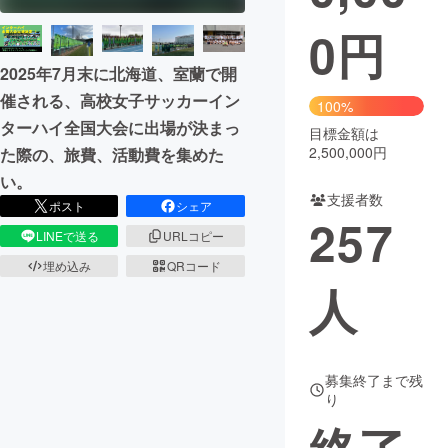
0
円
まちづくり・地域活性化
2025年7月末に北海道、室蘭で開
催される、高校女子サッカーイン
CAMPFIRE for Social Good
CAMPFIRE Creation
100%
ターハイ全国大会に出場が決まっ
CAMPFIREふるさと納税
machi-ya
コミュニティ
目標金額は
2,500,000円
た際の、旅費、活動費を集めた
い。
支援者数
ポスト
シェア
257
LINEで送る
URLコピー
埋め込み
QRコード
人
募集終了まで残
り