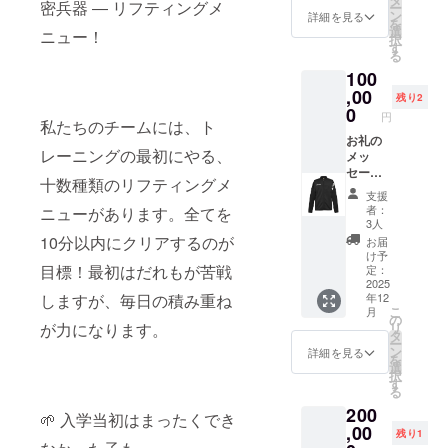
のリターンと同
ださい
密兵器 ― リフティングメ
ー
ン
じ内容になりま
詳細を見る
(OBOG
を
選
す。 ※チーム、
ニュー！
、〇〇
択
す
選手との関係性
選手保
る
を、備考欄に記
護者の
100
載ください
知人、
,00
(OBOG、〇〇選
残り2
〇〇選
0
手保護者の知
手の
円
私たちのチームには、ト
人、〇〇選手の
ジュニ
お礼の
ジュニアチーム
アチー
レーニングの最初にやる、
メッ
関係者など) ※一
ム関係
セージ
般支援者の方
者など)
十数種類のリフティングメ
と、帝
は、備考欄に
※一般支
支援
京長岡
「一般支援者」
者：
ニューがあります。全てを
援者の
ロゴ入
とご記入くださ
3人
方は、
りト
10分以内にクリアするのが
い。
お届
備考欄
レーニ
け予
に「一
ング
目標！最初はだれもが苦戦
定：
般支援
ジャー
2025
者」と
しますが、毎日の積み重ね
年12
ジ上下
ご記入
こ
月
セット
の
くださ
が力になります。
リ
(ブラッ
タ
い。
ー
ク、サ
ン
詳細を見る
【グッ
を
イズ
選
ズ】 帝
択
S.M.L.O
す
京長岡
る
)を提供
オリジ
200
いたし
🌱 入学当初はまったくでき
ナルタ
ます。
,00
残り1
オルマ
※チー