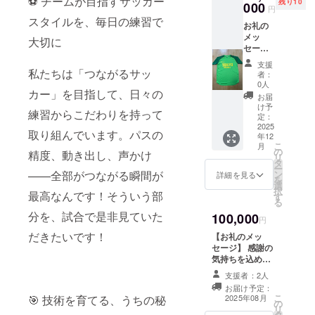
⚽ チームが目指すサッカー
残り10
類）】
000
(OBOG、〇〇選
円
帝京長
手保護者の知
スタイルを、毎日の練習で
お礼の
岡サ
人、〇〇選手の
メッ
ポー
大切に
ジュニアチーム
セージ
ターユ
関係者など) ※一
と、帝
ニ
般支援者の方
支援
京長岡
私たちは「つながるサッ
フォー
は、備考欄に
者：
サポー
ムを提
0人
「一般支援者」
カー」を目指して、日々の
ターユ
供しま
とご記入くださ
お届
ニ
す。 ・
け予
い。
練習からこだわりを持って
フォー
サイズ
定：
ム、お
2025
展開：
取り組んでいます。パスの
年12
よび帝
S, M,
こ
月
京長岡
L,O ・
の
精度、動き出し、声かけ
リ
オリジ
アスレ
タ
ー
ナルタ
タ製
——全部がつながる瞬間が
ン
詳細を見る
を
オルマ
選
択
最高なんです！そういう部
フラー
す
る
を提供
分を、試合で是非見ていた
100,000
いたし
円
ます。
だきたいです！
【お礼のメッ
※チー
セージ】 感謝の
ム、選
気持ちを込め
手との
て、お礼のメッ
関係性
支援者：2人
セージをお送り
を、備
お届け予定：
します。 このリ
考欄に
こ
🎯 技術を育てる、うちの秘
2025年08月
の
ターンは3,000円
記載く
リ
タ