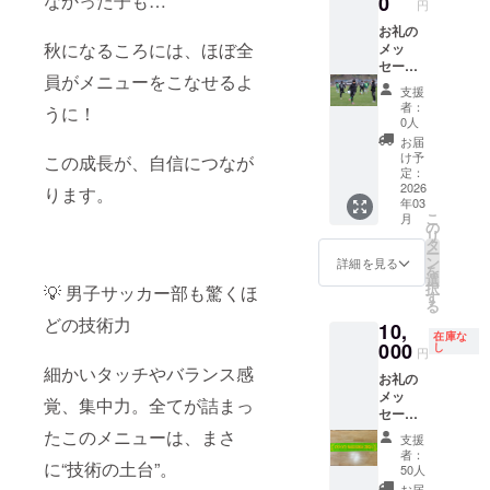
なかった子も…
0
フラー
円
ム、選
を提供
手との
お礼の
しま
秋になるころには、ほぼ全
関係性
メッ
す。
を、備
セージ
（商品
員がメニューをこなせるよ
考欄に
と、帝
の説
支援
記載く
京長岡
者：
明） ・
うに！
ださい
高校女
0人
数量：1
(OBOG
子サッ
お届
点 ・サ
、〇〇
カー部
け予
この成長が、自信につなが
イズ: 21
選手保
選手た
定：
㎝×115
護者の
ちとの
2026
ります。
㎝
年03
知人、
合同ト
【グッ
こ
月
〇〇選
レーニ
の
ズ（衣
リ
手の
ング ・
タ
類）】
ー
ジュニ
対象：
ン
詳細を見る
帝京長
を
アチー
ジュニ
選
岡サ
択
💡 男子サッカー部も驚くほ
ム関係
ア、
す
ポー
る
者など)
ジュニ
ターユ
どの技術力
10,
※一般支
アユー
ニ
在庫な
援者の
スチー
000
し
円
フォー
方は、
ム ・詳
細かいタッチやバランス感
ムを提
お礼の
備考欄
細：日
供しま
メッ
に「一
時、場
覚、集中力。全てが詰まっ
す。 ・
セージ
般支援
所は打
サイズ
と、帝
者」と
ち合わ
たこのメニューは、まさ
支援
展開：
京長岡
ご記入
せに
者：
S, M,
に“技術の土台”。
オリジ
くださ
よって
50人
L,O ・
ナルタ
い。
決めさ
お届