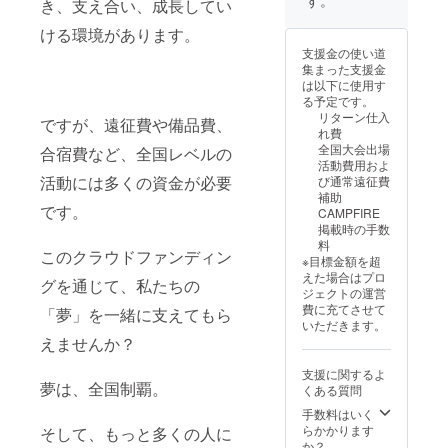
す。
き、支え合い、成長してい
方は、
記載く
備考欄
ださい
ける環境があります。
に「一
(OBOG
支援金の使い道
般支援
、〇〇
集まった支援金
者」と
選手保
は以下に使用す
ご記入
護者の
る予定です。
くださ
知人、
リターン仕入
ですが、遠征費や備品費、
い。
〇〇選
れ費
【グッ
手の
全国大会出場
合宿費など、全国レベルの
ズ】 帝
ジュニ
活動費用およ
京長岡
アチー
活動には多くの資金が必要
び通常遠征費
オリジ
ム関係
補助
ナルタ
者など)
です。
CAMPFIRE
オルマ
※一般支
掲載時の手数
フラー
援者の
料
を提供
方は、
このクラウドファンディン
※目標金額を超
しま
備考欄
えた場合はプロ
す。
グを通じて、私たちの
に「一
ジェクトの運営
（商品
般支援
費に充てさせて
「夢」を一緒に支えてもら
の説
者」と
いただきます。
明） ・
ご記入
えませんか？
数量：1
くださ
点 ・サ
い。
支援に関するよ
イズ: 21
夢は、全国制覇。
くある質問
㎝×115
㎝
手数料はいく
らかかります
そして、もっと多くの人に
か？