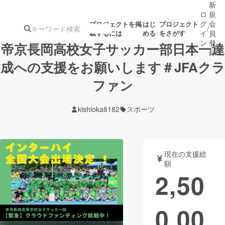
新
ロ
規
グ
会
プロジェクトを掲
はじ
プロジェクト
/
載するには
める
をさがす
イ
員
ン
登
帝京長岡高校女子サッカー部日本一達
録
成への支援をお願いします＃JFAクラ
ファン
人気のプロ
注目のリ
注目の新着プロ
募集終了が近いプ
もうすぐ公開
ジェクト
ターン
ジェクト
ロジェクト
されます
kishioka8182
スポーツ
アート・写真
音楽
現在の支援総
テクノロジー・ガジェット
ゲーム・サ
額
2,50
映像・映画
書籍・雑誌
0,00
ビジネス・起業
チャレンジ