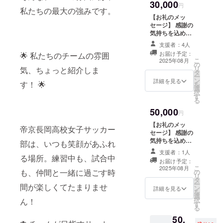
30,000
関係性
に「一
円
私たちの最大の強みです。
を、備
般支援
【お礼のメッ
考欄に
者」と
セージ】 感謝の
記載く
ご記入
気持ちを込め
ださい
くださ
て、お礼のメッ
(OBOG
い。
支援者：4人
セージをお送り
、〇〇
【グッ
お届け予定：
🌟 私たちのチームの雰囲
します。 このリ
選手保
ズ】 帝
こ
2025年08月
の
ターンは3,000円
護者の
京長岡
リ
気、ちょっと紹介しま
タ
のリターンと同
知人、
オリジ
ー
ン
じ内容になりま
詳細を見る
〇〇選
す！ 🌟
ナルタ
を
選
す。 ※チーム、
手の
オルマ
択
す
選手との関係性
ジュニ
フラー
る
を、備考欄に記
アチー
を提供
50,000
載ください
円
ム関係
しま
(OBOG、〇〇選
者など)
す。
【お礼のメッ
帝京長岡高校女子サッカー
手保護者の知
※一般支
（商品
セージ】 感謝の
人、〇〇選手の
援者の
の説
気持ちを込め
部は、いつも笑顔があふれ
ジュニアチーム
方は、
明） ・
て、お礼のメッ
関係者など) ※一
支援者：1人
備考欄
数量：1
セージをお送り
る場所。練習中も、試合中
般支援者の方
お届け予定：
に「一
点 ・サ
します。 このリ
こ
は、備考欄に
2025年08月
般支援
も、仲間と一緒に過ごす時
イズ: 21
の
ターンは3,000円
リ
「一般支援者」
者」と
㎝×115
タ
のリターンと同
ー
とご記入くださ
間が楽しくてたまりませ
ご記入
㎝
ン
じ内容になりま
詳細を見る
を
い。
くださ
選
す。 ※チーム、
択
ん！
い。
す
選手との関係性
る
【グッ
を、備考欄に記
50,
ズ（衣
載ください