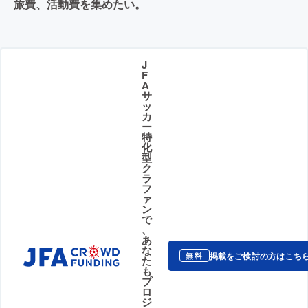
旅費、活動費を集めたい。
J
F
A
サ
ッ
カ
ー
特
化
型
ク
ラ
フ
ァ
ン
で
、
あ
な
掲載をご検討の方はこち
無料
た
も
プ
ロ
ジ