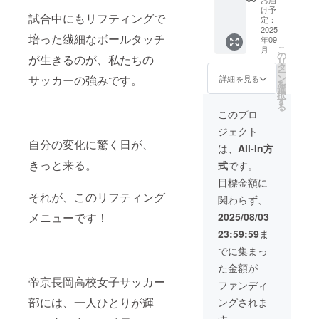
アスレ
オルマ
【グッ
せてく
け予
タ製
試合中にもリフティングで
フラー
ズ（衣
ださ
定：
を提供
2025
類）】
い。(新
培った繊細なボールタッチ
年09
させて
帝京長
潟開催
こ
月
いただ
岡ロゴ
予
の
が生きるのが、私たちの
リ
きま
入りト
定)2026
タ
ー
す。 ※
レーニ
年5月ま
ン
サッカーの強みです。
詳細を見る
を
チー
ング
で有効
選
択
ム、選
ジャー
・時間
す
る
手との
ジ上下
は約2時
このプロ
関係性
セット
間予定
ジェクト
を、備
を提供
・帝京
自分の変化に驚く日が、
考欄に
しま
長岡の
は、
All-In方
記載く
す。 ・
通常練
きっと来る。
式
です。
ださい
サイズ
習を体
(OBOG
展開：
験いた
目標金額に
、〇〇
S, M,
だけま
それが、このリフティング
関わらず、
選手保
L,O ・
す。選
護者の
アスレ
手たち
メニューです！
2025/08/03
知人、
タ製
のサ
23:59:59
ま
〇〇選
ポート
手の
あり。
でに集まっ
ジュニ
※チー
た金額が
アチー
ム、選
帝京長岡高校女子サッカー
ム関係
手との
ファンディ
者など)
関係性
部には、一人ひとりが輝
ングされま
※一般支
を、備
援者の
考欄に