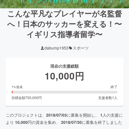
こんな平凡なプレイヤーが名監督
へ！日本のサッカーを変える！〜
イギリス指導者留学〜
dabump1953
スポーツ
現在の支援総額
10,000
円
終了
1
%達成
目標金額
700,000
円
支援者数
1
人
このプロジェクトは、
2018/07/03
に募集を開始し、
1
人の支援に
より
10,000
円の資金を集め、
2018/07/30
に募集を終了しました