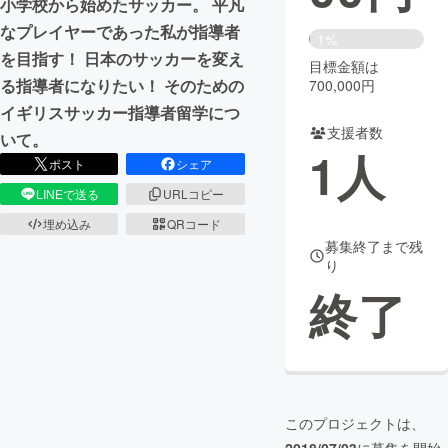
小学校から始めたサッカー。 平凡
なプレイヤーであった私が指導者
まちづくり・地域活性化
1%
を目指す！ 日本のサッカーを変え
目標金額は
る指導者になりたい！ そのための
700,000円
CAMPFIRE for Social Good
CAMPFIRE Creation
イギリスサッカー指導者留学につ
CAMPFIREふるさと納税
machi-ya
コミュニティ
支援者数
いて。
1
人
ポスト
シェア
LINEで送る
URLコピー
埋め込み
QRコード
募集終了まで残
り
終了
このプロジェクトは、