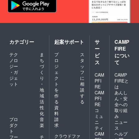
カテゴリー
起案サポート
サ
CAMP
ー
FIRE
テク
ま
プ
ス
ビ
につい
ノロ
ち
ロ
タ
ス
て
ジー
づ
ジ
ッ
・ガ
く
ェ
フ
CAM
CAMP
ジェ
り
ク
に
PFI
FIREと
ット
・
ト
相
RE
は
地
を
談
CAM
あんし
域
作
す
PFI
ん・安
活
る
る
RE
全への
性
資
コ
取り組
化
料
ミュ
み
プロ
音
請
ニ
ニュー
ダク
楽
求
ティ
ス
ト
CAM
ヘルプ
クラウドファ
フー
チ