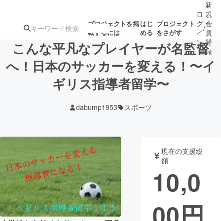
新
ロ
規
グ
会
プロジェクトを掲
はじ
プロジェクト
/
載するには
める
をさがす
イ
員
ン
登
こんな平凡なプレイヤーが名監督
録
へ！日本のサッカーを変える！〜イ
ギリス指導者留学〜
人気のプロ
注目のリ
注目の新着プロ
募集終了が近いプ
もうすぐ公開
ジェクト
ターン
ジェクト
ロジェクト
されます
dabump1953
スポーツ
アート・写真
音楽
現在の支援総
テクノロジー・ガジェット
ゲーム・サ
額
10,0
映像・映画
書籍・雑誌
00
円
ビジネス・起業
チャレンジ