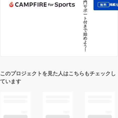
門
掲載
無料
サ
ポ
ー
ト
付
き
で
始
め
よ
う
！
このプロジェクトを見た人はこちらもチェックし
ています