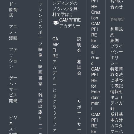
PFI
お問い
ンディングの
ド・
ャ
RE
合わせ
ノウハウを無
飲食
レ
Crea
料で学ぼう
店
ン
tion
各種規定
CAMPFIRE
ジ
CAM
アカデミー
アニ
ス
利用規
PFI
メ・
ポ
約
RE
漫画
ー
CA
説
細則
for
ツ
MP
明
プライ
Soci
ファ
映
FI
会
バシー
al
ッ
像
RE
・
ポリ
Goo
ショ
・
ア
相
シー
d
ン
映
カ
談
特定商
CAM
画
デ
会
取引法
PFI
ゲー
書
ミ
に基づ
RE
ム・
籍
ー
く表記
for
サー
・
と
情報セ
Ente
ビス
雑
は
キュリ
rtain
開発
誌
ク
サ
ティ方
men
出
ラ
ポ
針
t
版
ウ
ー
反社基
CAM
ビジ
ビ
ド
ト
本方針
PFI
ネ
ュ
フ
サ
カスタ
RE
ス・
ー
ァ
ー
マーハ
for