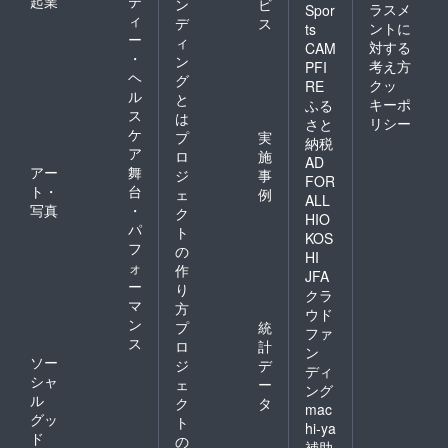
起業
テ
ン
ビ
ラスメ
Spor
ィ
デ
ス
ントに
ts
ー
ィ
対する
CAM
・
ン
考え方
PFI
ヘ
グ
クッ
RE
ル
と
キーポ
ふる
ス
は
リシー
さと
ケ
プ
実
納税
ア
ロ
施
AD
アー
舞
ジ
事
FOR
ト・
台
ェ
例
ALL
写真
・
ク
HIO
パ
ト
KOS
フ
の
HI
ォ
作
JFA
ー
り
クラ
マ
方
ウド
ン
プ
統
ファ
ス
ロ
計
ン
ソー
ジ
デ
ディ
シャ
ェ
ー
ング
ル
ク
タ
mac
グッ
ト
hi-ya
ド
の
補助