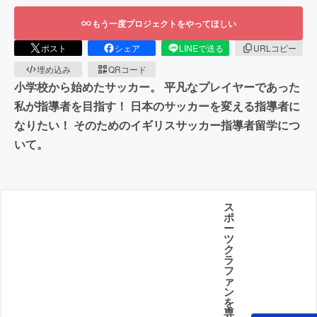
もう一度プロジェクトをやってほしい
ポスト
シェア
LINEで送る
URLコピー
埋め込み
QRコード
小学校から始めたサッカー。 平凡なプレイヤーであった
私が指導者を目指す！ 日本のサッカーを変える指導者に
なりたい！ そのためのイギリスサッカー指導者留学につ
いて。
ス
ポ
ー
ツ
ク
ラ
フ
ァ
ン
を
専