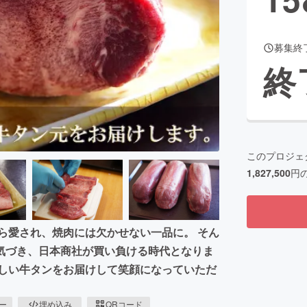
募集終
CAMPFIRE for Social Good
CAMPFIRE Creation
終
CAMPFIREふるさと納税
machi-ya
コミュニティ
このプロジェ
1,827,500
円
ら愛され、焼肉には欠かせない一品に。 そん
気づき、日本商社が買い負ける時代となりま
味しい牛タンをお届けして笑顔になっていただ
ピー
埋め込み
QRコード