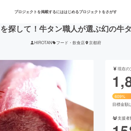
プロジェクトを掲載するには
はじめる
プロジェクトをさがす
を探して！牛タン職人が選ぶ幻の牛タ
HIROTAN
フード・飲食店
京都府
注目のリターン
注目の新着プロジェクト
募集終了が近いプロジェクト
も
現在の
音楽
舞台・パフォーマンス
1,
ゲーム・サービス開発
フード・飲食店
609%
書籍・雑誌出版
アニメ・漫画
目標金額は3
支援者
チャレンジ
ビューティー・ヘルスケ
15