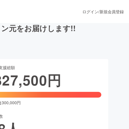
ログイン
/
新規会員登録
ン元をお届けします!!
うすぐ公開されます
支援総額
プロダクト
827,500
円
ファッション
スポーツ
00,000円
数
ア
ソーシャルグッド
8
人