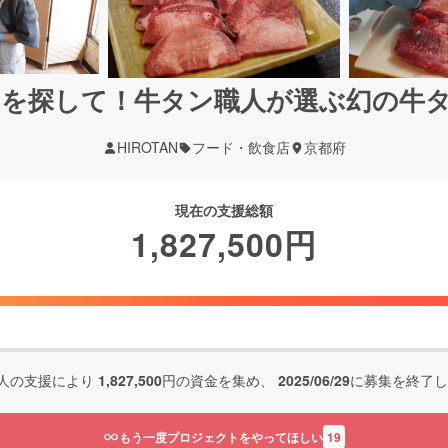
を探して！牛タン職人が選ぶ幻の牛タ
HIROTAN
フード・飲食店
京都府
現在の支援総額
1,827,500
円
人の支援により
1,827,500
円の資金を集め、
2025/06/29
に募集を終了し
もう一度プロジェクトをやってほしい
19