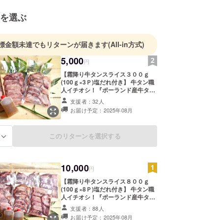
を選ぶ
標金額未達でもリターンが届きます
(All-in方式)
5,000
円
【霜降り牛タンスライス３００ｇ
(100ｇ×3Ｐ)塩だれ付き】 牛タン職
人イチオシ！『ポーランド産牛タ
ン』の希少部位「タン元のみ」使
支援者：32人
用。 発酵干草と穀物を与えられて育
お届け予定：2025年08月
つので、ほのかに甘みがあり、臭み
がなく柔らかな肉質で、霜降り部分
の見た目も白上がりでキレイな逸品
このリターンを選択する
る
です。 ・職人が丁寧に手切りをして
います。 ・100ｇずつ真空包装され
ており、解凍・調理がスムーズ。焼
くだけ簡単に美味しくお召し上がり
10,000
いただけます。 忙しいママさん達に
円
も、料理が苦手という方など、どな
【霜降り牛タンスライス８００ｇ
た様にも嬉しい仕様でお届けいたし
(100ｇ×8Ｐ)塩だれ付き】 牛タン職
ます。 ・絶妙なうまさの特製塩だれ
人イチオシ！『ポーランド産牛タ
もお付けしております。 これが牛タ
ン』の希少部位「タン元のみ」使
ン!?と驚くほど柔らかく、霜降りで
支援者：88人
用。 発酵干草と穀物を与えられて育
ジューシーな牛タンを是非ご堪能く
お届け予定：2025年08月