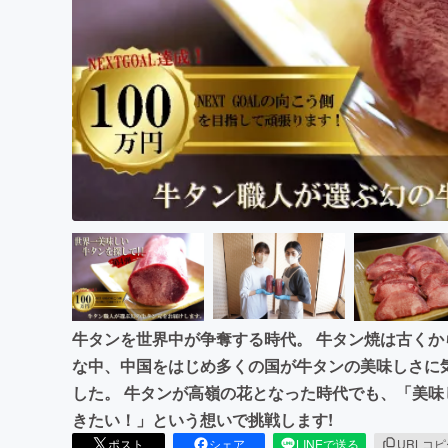
まちづくり・地域活性化
牛タンを世界中が争奪する時代。 牛タン焼は古くか
な中、中国をはじめ多くの国が牛タンの美味しさに
した。 牛タンが高嶺の花となった時代でも、「美
きたい！」という想いで挑戦します!
ポスト
シェア
LINEで送る
URLコ