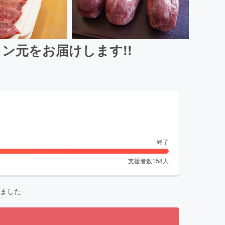
ン元をお届けします!!
終了
支援者数
158
人
ました