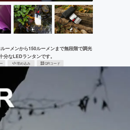
3ルーメンから150ルーメンまで無段階で調光
十分なLEDランタンです。
ピー
埋め込み
QRコード