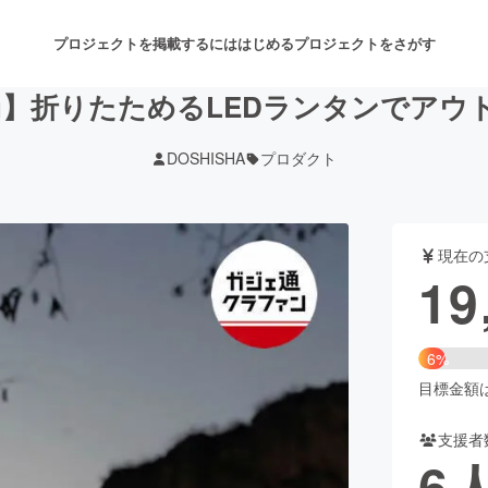
プロジェクトを掲載するには
はじめる
プロジェクトをさがす
g】折りたためるLEDランタンでアウ
DOSHISHA
プロダクト
注目のリターン
注目の新着プロジェクト
募集終了が近いプロジェクト
も
現在の
音楽
舞台・パフォーマンス
19
ゲーム・サービス開発
フード・飲食店
6%
書籍・雑誌出版
アニメ・漫画
目標金額は3
支援者
チャレンジ
ビューティー・ヘルスケ
6