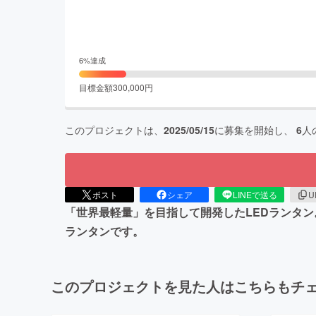
6
%達成
目標金額
300,000
円
このプロジェクトは、
2025/05/15
に募集を開始し、
6
人
ポスト
シェア
LINEで送る
U
「世界最軽量」を目指して開発したLEDランタン
ランタンです。
このプロジェクトを見た人はこちらもチ