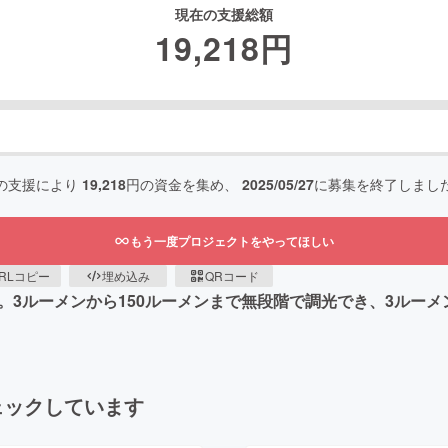
現在の支援総額
19,218
円
の支援により
19,218
円の資金を集め、
2025/05/27
に募集を終了しまし
もう一度プロジェクトをやってほしい
RLコピー
埋め込み
QRコード
。3ルーメンから150ルーメンまで無段階で調光でき、3ルーメン
ェックしています