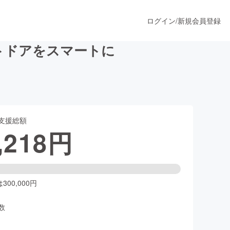
ログイン
/
新規会員登録
トドアをスマートに
うすぐ公開されます
支援総額
プロダクト
,218
円
ファッション
スポーツ
00,000円
数
ア
ソーシャルグッド
人