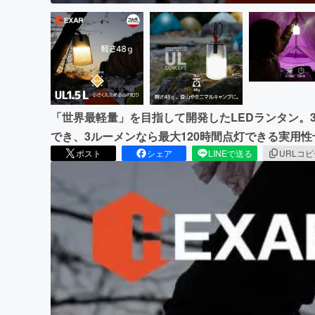
「世界最軽量」を目指して開発したLEDランタン。
でき、3ルーメンなら最大120時間点灯できる実用性
ポスト
シェア
LINEで送る
URLコ