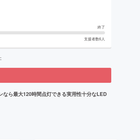
終了
支援者数
6
人
た
なら最大120時間点灯できる実用性十分なLED