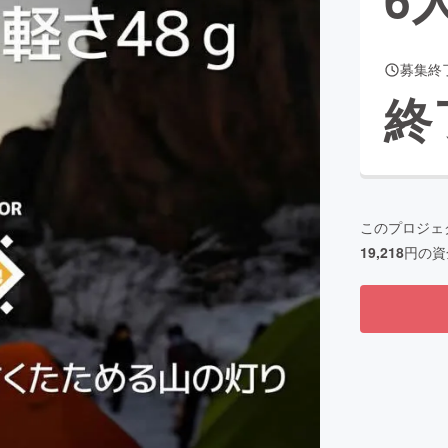
募集終
CAMPFIRE for Social Good
CAMPFIRE Creation
終
CAMPFIREふるさと納税
machi-ya
コミュニティ
このプロジェ
19,218
円の資