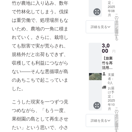
礼の
竹が農地に入り込み、数年
定：
す。自然の
メッ
2025
恵みを活か
で竹林化してしまう。伐採
年08
セージ
こ
月
し、人と土
をお送
の
は重労働で、処理場所もな
リ
りしま
タ
地が豊かに
ー
す。
ン
詳細を見る
いため、農地の一角に積ま
実る社会の
を
選
択
実現を目指
す
れていく。さらに、栽培し
る
して、日本
3,0
ても獣害で実が荒らされ、
の地方と東
00
円
規格外だと出荷もできず、
南アジアの
【放棄
若者をつな
収穫しても利益につながら
竹を再
活用し
ぐ持続可能
ない――そんな悪循環が島
た竹パ
なモデルづ
支援
ウダー
者：
のあちこちで起こっていま
くりに挑戦
３㎏】
0人
竹を細
していま
した。
お届
かく粉
け予
す。
砕した
定：
天然素
2025
こうした現実を一つずつ見
年10
材。堆
そして今、
こ
月
つめながら、「もう一度、
肥や土
の
ティモール
リ
壌改
タ
ー
果樹園の島として再生させ
良、
島から農業
ン
詳細を見る
を
ペット
選
分野での人
たい」という思いで、小さ
択
周りの
す