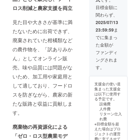
員向け見学・体
グ終了
験会（現地orオ
目標金額に
ロス削減と農家支援を両立
後、会
ンライン）を個
場など
関わらず、
別調整可能。 掲
詳細情
見た目や大きさが基準に満
載期限： 1年
2025/07/13
報を
間：2025年8
メール
23:59:59
ま
たないために出荷できず、
月〜2026年7月
にてご
末まで
でに集まっ
案内し
廃棄されていた柑橘類など
ます。
た金額が
の農作物を、「訳ありみか
ファンディ
ん」としてオンライン販
ングされま
売。味や品質には問題がな
す。
いため、加工用や家庭用と
支援金の使い道
して適しており、フードロ
集まった支援金
は以下に使用す
スを防ぎながら、農家の新
る予定です。
たな販路と収益に貢献しま
設備費
人件費
す。
リターン仕入
れ費
※目標金額を超
廃棄物の再資源化による
えた場合はプロ
ジェクトの運営
「ゼロ・ロス型農業モデ
費に充てさせて