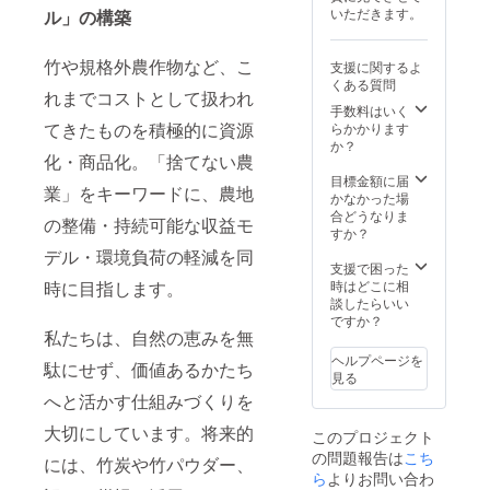
いただきます。
ル」の構築
竹や規格外農作物など、こ
支援に関するよ
くある質問
れまでコストとして扱われ
手数料はいく
てきたものを積極的に資源
らかかります
か？
化・商品化。「捨てない農
目標金額に届
業」をキーワードに、農地
かなかった場
合どうなりま
の整備・持続可能な収益モ
すか？
デル・環境負荷の軽減を同
支援で困った
時はどこに相
時に目指します。
談したらいい
ですか？
私たちは、自然の恵みを無
ヘルプページを
駄にせず、価値あるかたち
見る
へと活かす仕組みづくりを
大切にしています。将来的
このプロジェクト
の問題報告は
こち
には、竹炭や竹パウダー、
ら
よりお問い合わ