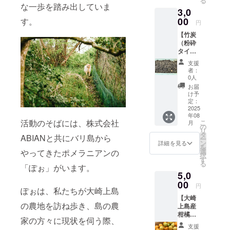
る
材を日本に
消臭な
な一歩を踏み出していま
3,0
ど多用
送り出すた
途に使
00
す。
円
めの新たな
えま
【竹炭
拠点とし
す。化
（粉砕
学薬品
て、大崎上
タイ
不使用
島での活動
プ・
の環境
支援
5kg）】
にやさ
を開始しま
者：
細かく
しい循
0人
した。
砕いた
環資源
お届
この島に移
竹炭
です。
け予
で、農
定：
り住み、祖
業や園
2025
父から受け
年08
芸での
活動のそばには、株式会社
こ
月
土壌改
継いだ家と
の
リ
良材と
タ
農地を自力
ABIANと共にバリ島から
ー
して利
ン
詳細を見る
を
で整備しな
用され
選
やってきたポメラニアンの
択
ます。
がら暮らす
す
る
また、
「ぽぉ」がいます。
中で、放棄
5,0
室内の
農地の増加
消臭・
00
円
ぽぉは、私たちが大崎上島
除湿、
や人手不足
【大崎
冷蔵庫
といった地
の農地を訪ね歩き、島の農
上島産
や靴箱
柑橘詰
の脱臭
域の課題
家の方々に現状を伺う際、
め合わ
など、
支援
が、目に見