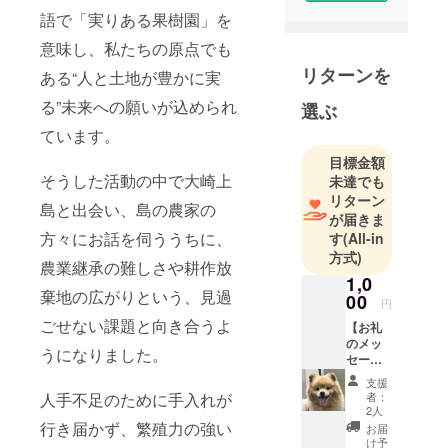
語で「実りある果樹園」を
私たちは、
インドネシ
意味し、私たちの原点でも
ア東部・
リターンを
ある“人と土地が豊かに実
ティモール
る”未来への願いが込められ
島を中心
選ぶ
に、人材育
ています。
成と日本で
目標金額
の就労支援
そうした活動の中で大崎上
未達でも
に取り組み
リターン
島と出会い、島の農家の
ながら、現
が届きま
方々にお話を伺ううちに、
す
(All-in
地の特産品
方式)
を活かした
農業継承の難しさや耕作放
1,0
輸入物販も
棄地の広がりという、見過
00
行ってきま
円
ごせない課題と向き合うよ
した。
【お礼
のメッ
社名のABIAN
うになりました。
セー
は、バリ語
ジ】 感
支援
謝の気
で「実りあ
者：
人手不足のために手入れが
持ちを
2人
る果樹園」
込め
行き届かず、繁殖力の強い
お届
を意味しま
て、お
け予