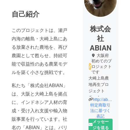
自己紹介
株式会
このプロジェクトは、瀬戸
社
内海の離島・大崎上島にあ
ABIAN
る放棄された農地を、再び
農園として甦らせ、持続可
大阪府
初めてのプ
能で収益性のある農業モデ
ロジェクト
ルを築く小さな挑戦です。
です
大崎上島農
地再生プロ
私たち「株式会社ABIAN」
ジェクト
は、大阪と大崎上島を拠点
チーム、株
http://abian.biz
に、インドネシア人材の育
式会社
特定商取引
ABIAN（アビ
成・受け入れ支援や輸入物
法に基づく
表記
アン）で
販事業を行っています。社
メッセー
す。
名の「ABIAN」とは、バリ
ジを送る