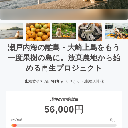
瀬戸内海の離島・大崎上島をもう
一度果樹の島に。放棄農地から始
める再生プロジェクト
株式会社ABIAN
まちづくり・地域活性化
現在の支援総額
56,000
円
終了
5
%達成