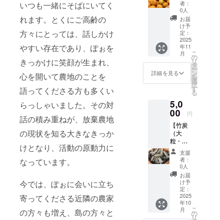
せ３
暮らし
者：
いつも一緒にそばにいてく
えるかたち
㎏】 大
の中で
0人
崎上島
も幅広
れます。とくにご高齢の
で迫ってき
お届
産の柑
く活用
け予
ました。
橘を旬
方々にとっては、話しかけ
できま
定：
に合わ
2025
す。 粒
やすい存在であり、ぽぉを
年11
せて詰
が細か
私たちは、
こ
月
め合わ
くなる
の
きっかけに笑顔が生まれ、
リ
これまで
せ。サ
こと
タ
ー
イズ不
で、土
培ってきた
ン
詳細を見る
心を開いて農地のことを
を
揃いや
とのな
選
国際的な人
択
傷あり
じみも
す
語ってくださる方も多くい
る
材支援や農
の“訳あ
良く、
5,0
り”です
らっしゃいました。その対
効果的
業の知見を
が、味
00
に自然
円
活かして、
話の積み重ねが、放棄農地
はその
環境に
【竹炭
まま。
大崎上島の
働きか
の現状を知る大きなきっか
（大
ご家庭
けま
自然と暮ら
粒・
用や加
す。
けとなり、活動の原動力に
しを守り、
5kg）】
工にも
支援
耕作放
おすす
次世代へと
者：
なっています。
棄地の
めで
0人
つなぐ農地
再生作
す。 発
お届
業で伐
再生に取り
送は、
け予
今では、ぽぉに会いに立ち
採した
今年収
定：
組んでいま
竹を丁
2025
寄ってくださる近隣の農家
穫仕立
す。
年10
寧に焼
てのも
こ
月
の方々も増え、島の方々と
き上げ
のをお
の
リ
た、大