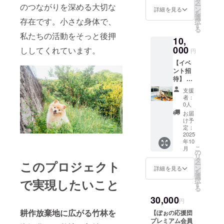
送りし
タ
そして、そ
ー
のつながりを深める大切な
粒の竹
ますの
ン
詳細を見る
を
んな私たち
炭で
で、少
選
存在です。小さな身体で、
択
す。 火
し時間
す
の活動を
る
持ちが
を頂戴
私たちの活動をそっと後押
そっと見
10,
良く、
しま
煙や爆
守ってくれ
000
す。 ご
ししてくれています。
円
ぜが少
了承く
ているの
【イベ
ないの
ださい
が、プロ
ント招
が特長
ませ。
待】 大
で、
原材料
ジェクトの
崎上
バーベ
及び添
支援
小さな見守
島 農
キュー
加物等
者：
地復興
り隊長
や炭焼
の食品
0人
プロ
き調理
表示は
お届
「ぽぉ」。
ジェク
の燃料
お届け
け予
バリ島生ま
トに参
として
定：
商品の
加 現地
2025
最適で
れのふわふ
ラベル
年10
での炭
す。家
に表記
わのポメラ
こ
月
焼き・
庭用の
の
されま
リ
ニアンで
粉砕体
コンロ
タ
す。商
このプロジェクト
ー
験や、
やアウ
ン
品開封
詳細を見る
す。
を
島の自
トドア
選
前には
ご高齢の農
択
で実現したいこと
然にふ
用途で
す
必ずお
る
れる小
家の方々に
も扱い
届けの
30,000
さな
やす
リター
円
もすぐに受
フィー
く、人
ンに貼
耕作放棄地に広がる竹林を
【ぽぉの応援団
け入れら
ルドツ
気があ
付され
プレミアム会員
アーを
りま