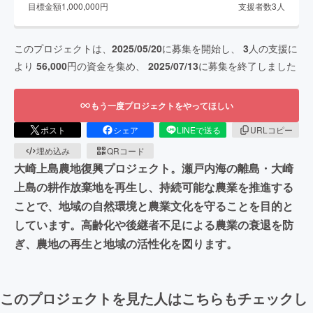
目標金額
1,000,000
円
支援者数
3
人
このプロジェクトは、
2025/05/20
に募集を開始し、
3
人の支援に
より
56,000
円の資金を集め、
2025/07/13
に募集を終了しました
もう一度プロジェクトをやってほしい
ポスト
シェア
LINEで送る
URLコピー
埋め込み
QRコード
大崎上島農地復興プロジェクト。瀬戸内海の離島・大崎
上島の耕作放棄地を再生し、持続可能な農業を推進する
ことで、地域の自然環境と農業文化を守ることを目的と
しています。高齢化や後継者不足による農業の衰退を防
ぎ、農地の再生と地域の活性化を図ります。
このプロジェクトを見た人はこちらもチェックし