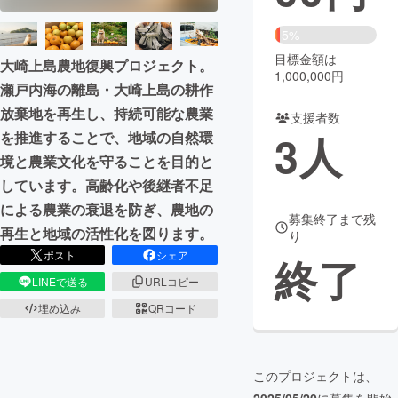
まちづくり・地域活性化
5%
目標金額は
大崎上島農地復興プロジェクト。
1,000,000円
瀬戸内海の離島・大崎上島の耕作
CAMPFIRE for Social Good
CAMPFIRE Creation
放棄地を再生し、持続可能な農業
CAMPFIREふるさと納税
machi-ya
コミュニティ
支援者数
3
人
を推進することで、地域の自然環
境と農業文化を守ることを目的と
しています。高齢化や後継者不足
による農業の衰退を防ぎ、農地の
募集終了まで残
再生と地域の活性化を図ります。
り
ポスト
シェア
終了
LINEで送る
URLコピー
埋め込み
QRコード
このプロジェクトは、