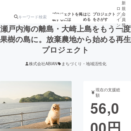
新
ロ
規
グ
会
プロジェクトを掲
はじ
プロジェクト
/
載するには
める
をさがす
イ
員
ン
登
瀬戸内海の離島・大崎上島をもう一度
録
果樹の島に。放棄農地から始める再生
プロジェクト
人気のプロ
注目のリ
注目の新着プロ
募集終了が近いプ
もうすぐ公開
ジェクト
ターン
ジェクト
ロジェクト
されます
株式会社ABIAN
まちづくり・地域活性化
アート・写真
音楽
現在の支援総
テクノロジー・ガジェット
ゲーム・サ
額
56,0
映像・映画
書籍・雑誌
00
円
ビジネス・起業
チャレンジ