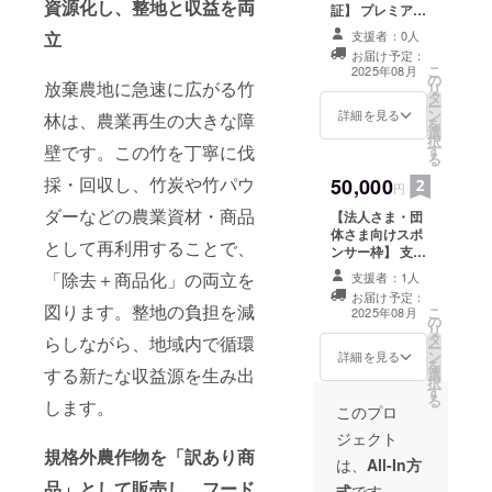
れ、地域と
たラベ
資源化し、整地と収益を両
証】 プレミアム
ご用意
す。
ルや注
の大切な架
会員証（ぽぉの
してい
支援者：0人
意書き
立
写真入りカード
け橋になっ
ます。
をご確
お届け予定：
＋会員番号付
・支援
こ
2025年08月
認くだ
てくれてい
の
き） 年1回のオ
者様の
放棄農地に急速に広がる竹
リ
さい。
ます。
タ
ンライン活動報
交通費
ー
ン
告会ご招待
詳細を見る
林は、農業再生の大きな障
は各自
を
選
（Zoom等／
でご負
択
ぽぉと一緒
す
壁です。この竹を丁寧に伐
ぽぉの登場予
担くだ
る
定） 年1回の限
に、島の未
さい。
採・回収し、竹炭や竹パウ
50,000
定活動レポート
円
・滞在
来へ、静か
（写真・スタッ
は、古
ダーなどの農業資材・商品
【法人さま・団
にでも確か
フメッセージ・
民家で
体さま向けスポ
ぽぉの近況付
な一歩を。
の民泊
として再利用することで、
ンサー枠】 支援
き） 次回プロ
やホテ
どうぞ、私
金額に応じて活
ジェクトの先行
「除去＋商品化」の両立を
支援者：1人
ルをご
動報告書（PDF
たちの挑戦
案内・リターン
紹介さ
お届け予定：
または印刷
先行予約権 １年
図ります。整地の負担を減
こ
2025年08月
せてい
を温かく応
の
版）・プロジェ
間有効
リ
ただき
援していた
タ
クトWebペー
らしながら、地域内で循環
ー
ます。
ン
ジ・現地看板等
詳細を見る
だけたら嬉
を
特別価
する新たな収益源を生み出
選
に法人名・ロゴ
択
格にて
しいです。
す
を掲載。 Webや
る
ご提供
します。
報告書には「掲
このプロ
できま
載期間：2025年
す ・ク
ジェクト
8月〜2026年7
ラウド
規格外農作物を「訳あり商
月」と明記。 希
は、
All-In方
ファン
望企業には、社
品」として販売し、フード
ディン
式
です。