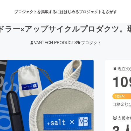
プロジェクトを掲載するには
はじめる
プロジェクトをさがす
ドラー×アップサイクルプロダクツ。
VANTECH PRODUCTS
プロダクト
注目のリターン
注目の新着プロジェクト
募集終了が近いプロジェクト
も
現在の
音楽
舞台・パフォーマンス
10
ゲーム・サービス開発
フード・飲食店
109%
書籍・雑誌出版
アニメ・漫画
目標金額は1
支援者
チャレンジ
ビューティー・ヘルスケ
3