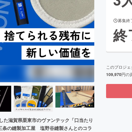
募集終
CAMPFIRE for Social Good
CAMPFIRE Creation
終
CAMPFIREふるさと納税
machi-ya
コミュニティ
このプロジェ
109,970
円の
成した滋賀県栗東市のヴァンテック「口当たり
三条の縫製加工屋 塩野谷縫製さんとのコラ