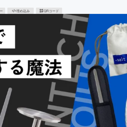
ピー
埋め込み
QRコード