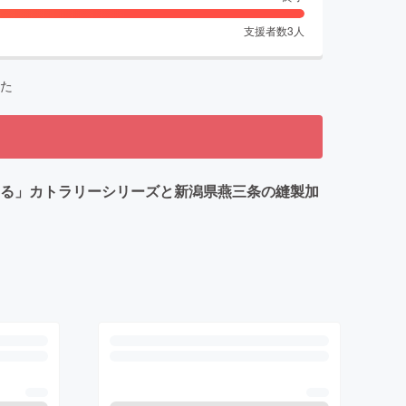
支援者数
3
人
た
なる」カトラリーシリーズと新潟県燕三条の縫製加