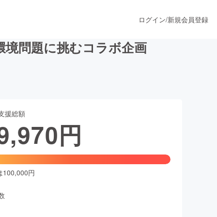
ログイン
/
新規会員登録
環境問題に挑むコラボ企画
うすぐ公開されます
支援総額
プロダクト
9,970
円
ファッション
スポーツ
00,000円
数
ア
ソーシャルグッド
人