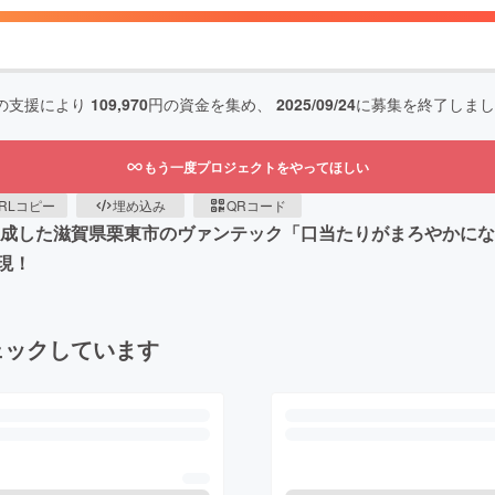
の支援により
109,970
円の資金を集め、
2025/09/24
に募集を終了しまし
もう一度プロジェクトをやってほしい
RLコピー
埋め込み
QRコード
％達成した滋賀県栗東市のヴァンテック「口当たりがまろやかに
現！
ェックしています