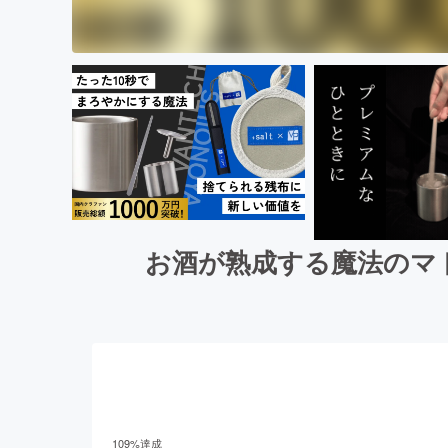
お酒が熟成する魔法のマ
109
%達成