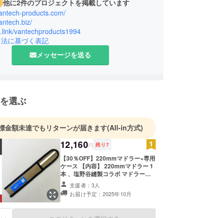
他に2件のプロジェクトを掲載しています
vantech-products.com/
vantech.biz/
lit.link/vantechproducts1994
引法に基づく表記
メッセージを送る
を選ぶ
標金額未達でもリターンが届きます
(All-in方式)
12,160
円
残り
7
【30％OFF】220mmマドラー×専用
ケース 【内容】 220mmマドラー 1
本 、塩野谷縫製コラボ マドラー専
用ケース 1個 【仕上げ】 ミラー仕上
支援者：3人
げ、ブラスト仕上げのどちらかをお
お届け予定：2025年10月
選びください。 【マドラー専用ケー
スの色味】 ブラック、カーキ、グ
レーからお選びください。