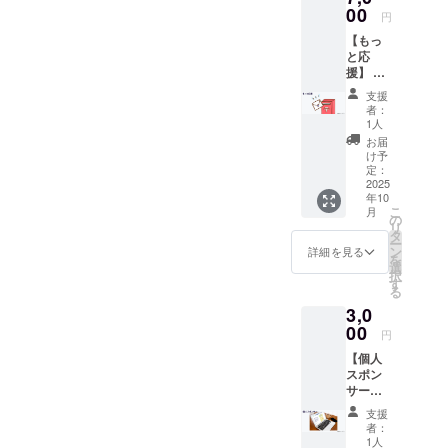
支援時
00
て、ま
ステル
円
に出て
ぜこぜ
100％
【もっ
くる
むらを
と応
「上乗
応援し
援】 感
せ支援
てくだ
謝の気
で応援
さい。
支援
持ちを
しよ
※送料、
者：
込めて
う」の
消費税
1人
お礼の
ところ
込みの
お届
お手紙
からお
金額で
け予
とイベ
気持ち
定：
す。 ※
ント当
2025
分を追
カラー
年10
日の写
加過金
は画像
こ
月
真を送
いただ
の
の緑の
リ
りま
けま
タ
みとな
ー
す！ 上
す。
ン
りま
詳細を見る
を
乗せ支
選
す。 ※
択
援大歓
す
素材：
る
迎！ 支
ポリエ
3,0
援時に
ステル
出てく
00
100％
円
る「上
【個人
乗せ支
スポン
援で応
サー】
援しよ
まぜこ
う」の
支援
ぜむら
ところ
者：
の個人
からお
1人