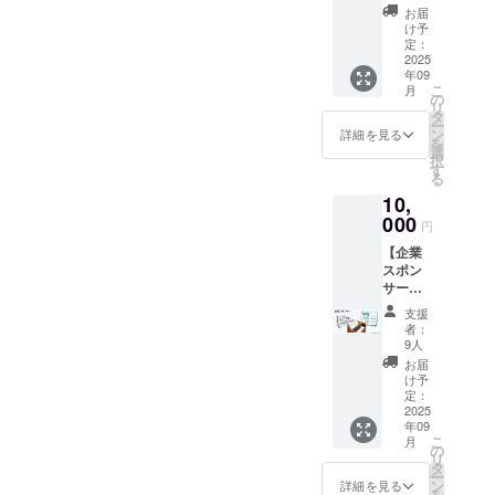
スポン
気持ち
お届
サーに
分を追
け予
なれる
加過金
定：
権利で
2025
いただ
年09
す。 HP
けま
こ
月
に支援
す。
の
リ
者とし
タ
ー
てお名
ン
詳細を見る
を
前をテ
選
択
キスト
す
る
掲載さ
10,
せてい
ただき
000
円
ます。
【企業
https://
スポン
mazeko
サー】
zemura
まぜこ
.wixsite
支援
ぜむら
.com/m
者：
の企業
azekoz
9人
スポン
emura
お届
サーに
※掲載す
け予
なれる
るお名
定：
権利で
2025
前を備
年09
す。 ①
考欄に
こ
月
イベン
ご記入
の
リ
ト参加
くださ
タ
ー
権2枚
い。 ※
ン
詳細を見る
を