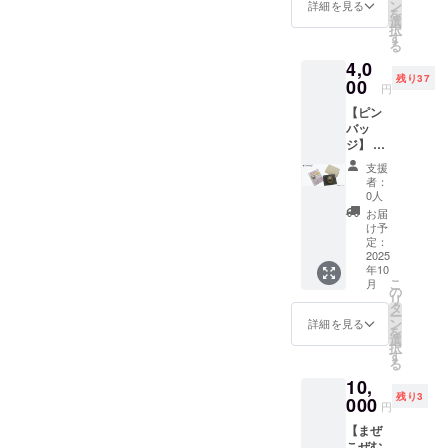
ラスト
ます。
ン
消費税
詳細を見る
10月5日
を
がかわ
素材の
選
一度だけ、ご支援と拡散の
込みの
（日）
択
いくて
木材に
す
金額で
10:30～
る
ご協力をお願い申し上げま
おすす
シンプ
す。
開催場
4,0
めで
ルな加
所：パ
す。たとえシェアだけで
残り37
す。 素
00
工でさ
ピヨン
円
材の木
りげな
24ガス
も、その波紋はきっと届き
【ピン
材にシ
く使え
ホール
バッ
ンプル
ます。
ます。残りわずか、どうか
ジ】 ま
な加工
ぜひ身
福
ぜこぜ
最後までともに歩んでいた
でさり
に着け
岡県福
支援
むらロ
げなく
て、応
者：
岡市博
だけますよう、心よりお願
ゴマー
使えま
援の気
0人
多区千
クのオ
す。 ぜ
持ちを
お届
代1-17-
い申し上げます。一般社団
リジナ
ひ身に
表現し
け予
1 アク
ルピン
着け
定：
てくだ
法人まぜこぜむら一同
セス：
バッ
2025
て、応
さい。
福岡市
年10
ジ。 ま
援の気
■キーホ
地下鉄
こ
月
ぜこぜ
持ちを
の
ルダー
「千代
リ
を表す
表現し
タ
につい
県庁口
ー
「おに
てくだ
ン
て 素
詳細を見る
駅」か
を
ぎり」
さい。
選
材：木
らすぐ
択
と「す
■キーホ
す
製 本体
※一般価
る
り鉢」
ルダー
サイ
格より
10,
に「す
につい
ズ：43
高く
残り3
りこ
000
て 素
㎜×32㎜
円
なって
ぎ」
材：木
※送料、
おりま
【まぜ
で、み
製 本体
消費税
すが、
こぜむ
んなが