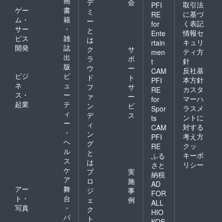
画
デ
会
取引法
PFI
ゲー
書
ミ
に基づ
RE
ム・
籍
ー
く表記
for
サー
・
と
情報セ
Ente
ビス
雑
は
キュリ
rtain
開発
誌
ク
サ
ティ方
men
出
ラ
ポ
針
t
版
ウ
ー
反社基
CAM
ビジ
ビ
ド
ト
本方針
PFI
ネ
ュ
フ
サ
カスタ
RE
ス・
ー
ァ
ー
マーハ
for
起業
テ
ン
ビ
ラスメ
Spor
ィ
デ
ス
ントに
ts
ー
ィ
対する
CAM
・
ン
考え方
PFI
ヘ
グ
クッ
RE
ル
と
キーポ
ふる
ス
は
リシー
さと
ケ
プ
実
納税
ア
ロ
施
AD
アー
舞
ジ
事
FOR
ト・
台
ェ
例
ALL
写真
・
ク
HIO
パ
ト
KOS