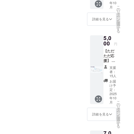
年10
齢、立
と始動
消費税
こ
月
場に関
を表す
の
込みの
リ
係な
黄緑色
タ
金額で
ー
く、す
のTシャ
ン
す。
詳細を見る
を
べての
ツで
選
択
人が自
す。 ぜ
す
る
然に混
ひこのT
5,0
ざり合
シャツ
えるよ
00
を着
円
うに活
て、ま
【ただ
動して
ぜこぜ
ただ応
いる
むらを
援】 感
「まぜ
応援し
謝の気
こぜむ
てくだ
支援
持ちを
ら」の
さい。
者：
込めて
イメー
※送料、
15人
お礼の
ジで、
消費税
お届
メール
いやし
込みの
け予
にイベ
の空間
定：
金額で
ント当
2025
と始動
す。 ※
年10
日の写
を表す
カラー
こ
月
真を1枚
黄緑色
の
は画像
リ
添付し
のTシャ
タ
の緑の
ー
て送り
ツで
ン
みとな
詳細を見る
を
ます！
す。 ぜ
選
りま
択
上乗せ
ひこのT
す
す。 ※
る
支援大
シャツ
素材：
7,0
歓迎！
を着
ポリエ