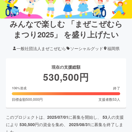
みんなで楽しむ 「まぜこぜむら
まつり2025」 を盛り上げたい
一般社団法人まぜこぜむら
ソーシャルグッド
福岡県
現在の支援総額
530,500
円
終了
106
%達成
目標金額
500,000
円
支援者数
53
人
このプロジェクトは、
2025/07/01
に募集を開始し、
53
人の支援
により
530,500
円の資金を集め、
2025/08/31
に募集を終了しま
した