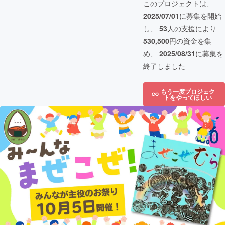
このプロジェクトは、
2025/07/01
に募集を開始
し、
53
人の支援により
530,500
円の資金を集
め、
2025/08/31
に募集を
終了しました
もう一度プロジェク
トをやってほしい