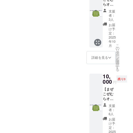
サイ
込みの
応援の
らオリ
まぜこ
ズ：38
金額で
お気持
ジナルT
ぜに集
㎜×45㎜
す。
支援
ちをい
シャツ
い、安
※送料、
者：
ただき
（Mサ
心でき
消費税
3人
たく存
イ
る場所
込みの
お届
じま
ズ）】
を表現
金額で
け予
す。
障がい
してい
定：
す。
の有無
2025
ます。
年10
や年
バッグ
こ
月
齢、立
や帽子
の
リ
場に関
につけ
タ
ー
係な
てさり
ン
詳細を見る
を
く、す
げなく
選
択
べての
応援の
す
る
人が自
気持ち
10,
然に混
を表現
残り3
ざり合
000
してく
円
えるよ
ださ
【まぜ
うに活
い。 ■
こぜむ
動して
ピン
らオリ
いる
バッジ
ジナルT
「まぜ
につい
支援
シャツ
こぜむ
て 素
者：
（Lサイ
ら」の
材：真
6人
ズ）】
イメー
鍮 サイ
お届
障がい
ジで、
ズ：30
け予
の有無
いやし
定：
㎜×24㎜
や年
2025
の空間
※送料、