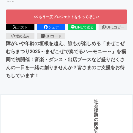
もう一度プロジェクトをやってほしい
ポスト
シェア
LINEで送る
URLコピー
埋め込み
QRコード
障がいや年齢の垣根を越え、誰もが楽しめる「まぜこぜ
むらまつり2025～まぜこぜで奏でるハーモニー～」を福
岡で初開催！音楽・ダンス・出店ブースなど盛りだくさ
んの一日を一緒に創りませんか？皆さまのご支援をお待
ちしています！
社
会
課
題
の
解
決
を