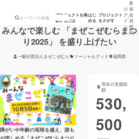
新
ロ
規
グ
会
プロジェクトを掲
はじ
プロジェクト
/
載するには
める
をさがす
イ
員
ン
登
みんなで楽しむ 「まぜこぜむらまつ
録
り2025」 を盛り上げたい
人気のプロ
注目のリ
注目の新着プロ
募集終了が近いプ
もうすぐ公開
一般社団法人まぜこぜむら
ソーシャルグッド
福岡県
ジェクト
ターン
ジェクト
ロジェクト
されます
アート・写真
音楽
現在の支援総
額
530,
テクノロジー・ガジェット
ゲーム・サ
500
映像・映画
書籍・雑誌
障がいや年齢の垣根を越え、誰も
ビジネス・起業
チャレンジ
が楽しめる「まぜこぜむらまつり