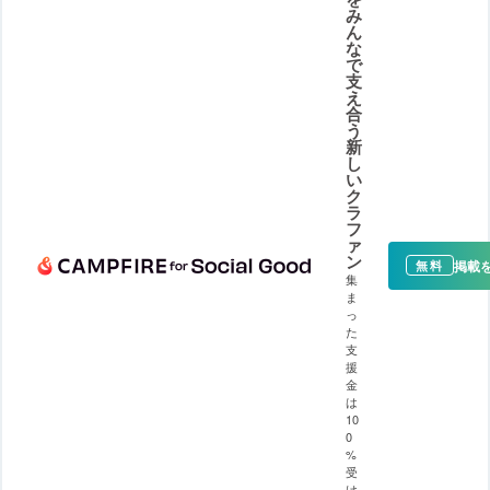
み
ん
な
で
支
え
合
う
新
し
い
ク
ラ
フ
ァ
ン
掲載
無料
集
ま
っ
た
支
援
金
は
10
0
%
受
け