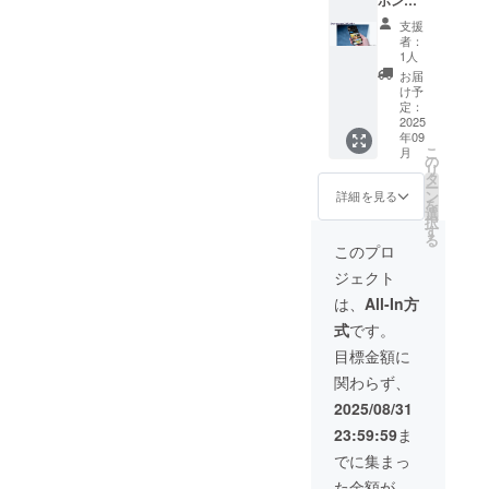
援者と
zemura
サー】
して企
.wixsite
支援
まぜこ
業名と
.com/m
者：
ぜむら
貴社HP
azekoz
1人
の
のURL
emura
お届
Instagr
をテキ
※掲載す
け予
amのハ
スト掲
定：
る企業
イライ
2025
載 ③イ
名と
年09
トに半
ベント
URLを
こ
月
年間掲
配布パ
の
備考欄
リ
載させ
ンフ
タ
にご記
ー
ていた
レット
ン
入くだ
詳細を見る
を
だきま
に企業
選
さい。
択
す。 ま
名掲載
す
※掲載期
る
ぜこぜ
④イベ
間は
このプロ
むらで
ント当
2025年
ジェクト
は月に2
日チラ
9月から
回、イ
シ設置
1年間で
は、
All-In方
ベント
可能
す。 ※
式
です。
を開催
（A4サ
チラシ
してい
イズま
設置希
目標金額に
ます。
で） ⑤
望の場
関わらず、
Instagr
イベン
合、イ
amで貴
トの
ベント
2025/08/31
社の紹
オープ
当日に
23:59:59
ま
介をさ
ニング
ご持参
せてい
時に企
いただ
でに集まっ
ただく
業名を
くか、
た金額が
ので、