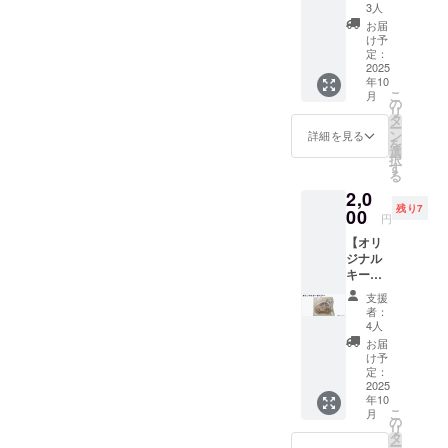
ちを伝えたいと思います。
ダー】
で、み
出店ス
3人
まぜこ
間と心を合わせて練習を重
んなが
ペース
お届
今後は、いただいたご支援
ぜむら
まぜこ
も設け
け予
ねています。マルシェ出店
ロゴ
ぜに集
定：
ます。
をもとに、参加券やグッズ
マーク
2025
い、安
このイ
者の皆さんも、「一緒に盛
年10
のオリ
心でき
の発送準備を進めるととも
ベント
こ
月
ジナル
る場所
の
を通じ
り上げたい」と心を込めて
リ
に、当日の開催に向けて全
キーホ
を表現
タ
て、さ
ー
ル
商品を準備・アイデアを提
してい
ン
らに多
詳細を見る
を
力で準備を進めてまいりま
ダー。
ます。
選
くの
択
供してくださっています。
まぜこ
ぜひ身
す
方々に
すので、どうぞご期待くだ
る
ぜを表
に着け
まぜこ
そして事務局は、当日まで
2,0
す「お
て、応
さい。また、会場での出会
ぜむら
残り7
にぎ
00
援の気
の活動
に最高の「まぜこぜハーモ
円
いを心より楽しみにしてお
り」と
持ちを
を知っ
【オリ
「すり
ニー」を届けようと、連日
表現し
ていた
ります。ご都合合えば、ぜ
ジナル
鉢」に
てくだ
だきた
バタバタと走り回りながら
キーホ
「すり
さい。
いと
ひお気軽に遊びにいらして
ル
こぎ」
■キーホ
思って
支援
準備を進めています。こう
ダー】
で、み
ルダー
ください。改めて、この度
いま
者：
まぜこ
んなが
につい
4人
す！ ■
した皆の想いが重なり合っ
ぜむら
のあたたかいご支援・応援
まぜこ
て 素
まぜこ
お届
のオリ
ぜに集
て、地域にやさしい“共生の
材：木
け予
ぜむら
に深く感謝申し上げます。
ジナル
い、安
定：
製 本体
まつり
村”が生まれようとしていま
キーホ
2025
心でき
サイ
2025 開
一般社団法人 まぜこぜむ
年10
ル
る場所
ズ：43
催日
こ
す。私たちの想いを心から
月
ダー。
を表現
の
㎜×32㎜
ら 一同
時：
リ
車のイ
してい
タ
※送料、
2025年
届けたい――どうか、もう
ー