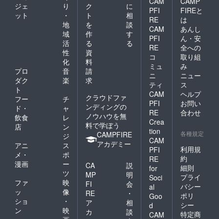
CAM
CAMP
ジェ
り
ク
に
PFI
FIREと
ット
・
ト
相
RE
は
地
を
談
CAM
あんし
域
作
す
PFI
ん・安
活
る
る
RE
全への
性
資
コ
取り組
化
料
ミュ
み
プロ
音
請
ニ
ニュー
ダク
楽
求
ティ
ス
ト
CAM
ヘルプ
クラウドファ
フー
チ
PFI
お問い
ンディングの
ド・
ャ
RE
合わせ
ノウハウを無
飲食
レ
Crea
料で学ぼう
店
ン
tion
各種規定
CAMPFIRE
ジ
CAM
アカデミー
アニ
ス
利用規
PFI
メ・
ポ
約
RE
漫画
ー
CA
説
細則
for
ツ
MP
明
プライ
Soci
ファ
映
FI
会
バシー
al
ッ
像
RE
・
ポリ
Goo
ショ
・
ア
相
シー
d
ン
映
カ
談
特定商
CAM