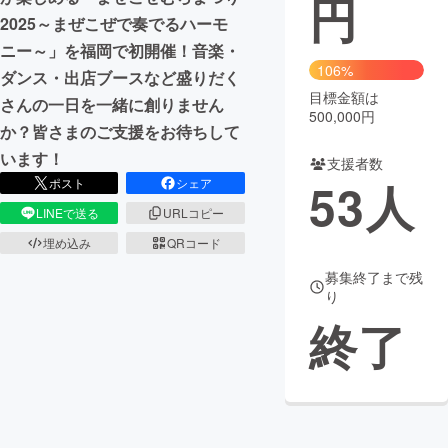
円
2025～まぜこぜで奏でるハーモ
まちづくり・地域活性化
ニー～」を福岡で初開催！音楽・
106%
ダンス・出店ブースなど盛りだく
目標金額は
CAMPFIRE for Social Good
CAMPFIRE Creation
さんの一日を一緒に創りません
500,000円
CAMPFIREふるさと納税
machi-ya
コミュニティ
か？皆さまのご支援をお待ちして
います！
支援者数
53
人
ポスト
シェア
LINEで送る
URLコピー
埋め込み
QRコード
募集終了まで残
り
終了