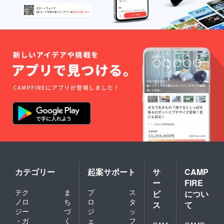
カテゴリー
起案サポート
サ
CAMP
ー
FIRE
テク
ま
プ
ス
ビ
につい
ノロ
ち
ロ
タ
ス
て
ジー
づ
ジ
ッ
・ガ
く
ェ
フ