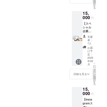
②まぜ
ニック
選
択
こぜむ
ネーム
す
る
ら公式
でのご
15,
HPに支
参加も
援者と
000
できま
円
して企
す。 ※
【スペ
業名と
掲載期
シャル
貴社HP
間は
企業ス
のURL
2025年
ポン
をテキ
9月から
支援
サー】
スト掲
1年間で
者：
まぜこ
載 ③イ
す。
7人
ぜむら
ベント
お届
のスペ
配布パ
け予
シャル
ンフ
定：
企業ス
2025
レット
年09
ポン
に企業
こ
月
サーに
名掲載
の
リ
なれる
④イベ
タ
ー
権利で
ント当
ン
詳細を見る
を
す。 ①
日チラ
選
択
イベン
シ設置
す
る
ト参加
可能
15,
権2枚
（A4サ
②まぜ
000
イズま
円
こぜむ
で）
【Insta
ら公式
https://
gramス
HPに支
mazeko
ポン