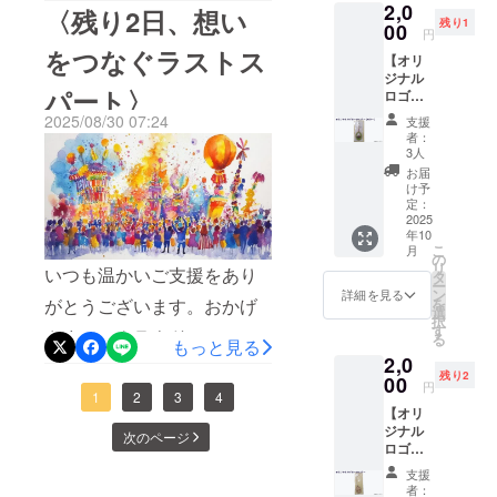
ぜこぜが当
ングが無事に目標達成し終
2,0
す。 ス
〈残り2日、想い
まぜこぜむら公式サイトに
残り1
たり前でな
テージ
00
円
了いたしました。ご支援く
では、
ければなり
をつなぐラストス
記載しております。
【オリ
まぜこ
ださった皆さまに、スタッ
ません。
ジナル
ぜむら
https://mazekozemura.wixsit
パート〉
ロゴ
フ一同心から御礼申し上げ
楽団の
お互いを認
キーホ
演奏を
e.com/mazekozemura/blank-
2025/08/30 07:24
支援
め合い、安
ます。今回の取り組みを通
ルダー
はじ
者：
2
心して過ご
（カ
め、歌
3人
じて、音楽とアートでつな
ラー）
や踊
せる社会を
お届
】 まぜ
り、バ
け予
がる、“まぜこぜ”の村の原点
創っていき
こぜむ
ンド演
定：
らロゴ
2025
が確かな形になりつつあり
ます。
奏な
年10
マーク
ど、合
こ
月
ます。それは、資金や時間
のオリ
計7団体
の
リ
いつも温かいご支援をあり
ジナル
の個性
タ
で関わってくださったみな
ー
キーホ
豊かな
ン
詳細を見る
を
がとうございます。おかげ
ル
演目を
選
さま、拡散で応援してくだ
択
ダー。
予定し
す
さまで、クラウドファン
る
まぜこ
もっと見る
さった方々、それぞれの思
ていま
2,0
ぜを表
す。 ま
ディングは85％に到達いた
いがあってこそ実現できた
残り2
す「お
00
た、飲
円
しました。心から感謝申し
にぎ
1
2
3
4
食や小
ものです。この場を借り
【オリ
り」と
物な
上げます。まつり本番まで
ジナル
「すり
ど、お
次のページ
て、関心を寄せてくださっ
ロゴ
鉢」に
祭り気
約1か月・・・ステージ出演
キーホ
「すり
たすべての方に感謝の気持
分を味
支援
ル
こぎ」
わえる
者の皆さんは一音一音、仲
者：