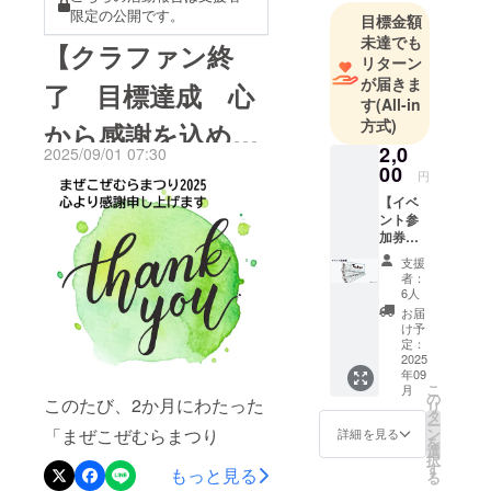
きる社会を
限定の公開です。
ターン発送のご案
目標金額
とりの思いが重なって、
創ることを
未達でも
【クラファン終
「まぜこぜむら」が目指
内
目的とし、
リターン
が届きま
福岡市を中
す“混ざり合い、支え合う
了 目標達成 心
す
(All-in
心に活動を
場”が、この日確かに生まれ
方式)
から感謝を込め
していま
ました。本当にありがとう
2,0
2025/09/01 07:30
す。
て】
00
円
ございました。これから
同友会での
【イベ
活動を経
も、まぜこぜむらでは「1日
ント参
て、2017年
加券】
まぜこぜむら」や「まぜこ
任意団体ま
まぜこ
支援
ぜカフェ」など、地域の皆
ぜむら
ぜこぜむら
者：
まつり
6人
さんとつながる活動を続け
を設立、
2025ク
お届
2021年一般
ラウド
け予
てまいります。まつりで感
ファン
定：
社団法人化
ディン
2025
じたあのあたたかな空気
しました。
年09
グ限定
こ
月
を、日常の中にも広げてい
デザイ
そもそも社
の
このたび、2か月にわたった
リ
ンの参
タ
会はまぜこ
けたら嬉しいです。ぜひ今
ー
加チ
ン
「まぜこぜむらまつり
詳細を見る
を
ぜの集合体
ケット
選
後のイベントにもお気軽に
択
2025」クラウドファンディ
をお届
す
なので、ま
もっと見る
る
けしま
ご参加ください詳しくは、