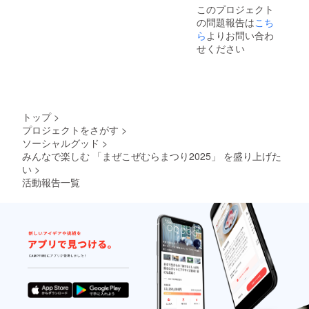
合、イ
このプロジェクト
です。
ベント
の問題報告は
こち
当日に
ら
よりお問い合わ
ご持参
いただ
せください
くか、
10日前
までに
指定の
場所へ
ご郵送
トップ
>
いただ
プロジェクトをさがす
>
きま
ソーシャルグッド
>
す。 ※
みんなで楽しむ 「まぜこぜむらまつり2025」 を盛り上げた
チラシ
の送料
い
>
はご負
活動報告一覧
担くだ
さい。
※チラシ
は250部
までと
させて
いただ
きま
す。