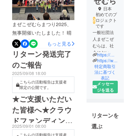
ぜむら
日本
初めてのプ
ロジェクト
まぜこぜむらまつり2025、
です
無事開催いたしました！ 晴
一般社団法
人まぜこぜ
天にも恵まれ、たくさんの
もっと見る
むらは、社
笑顔と音楽、出会いに包ま
リターン発送完了
会において
https://mazekozemura.wixsite.com/mazekozemura
れた一日となりました。ご
いつの間に
https://www.instagram.com/mazekozemura
のご報告
か作られて
特定商取引
来場くださった皆さま、ス
法に基づく
しまったバ
2025/09/08 18:00
テージ出演者の皆さま、マ
表記
リアをなく
こちらの活動報告は支援者
ルシェ出店者の皆さま、そ
メッセー
し、障がい
限定の公開です。
ジを送る
して陰ながら支えてくだ
者、健常
★ご支援いただい
者、高齢
さったボランティア・協賛
者、マイノ
た皆様へ★クラウ
企業・クラウドファンディ
リティ、子
リターンを
ングで応援してくださった
ドファンディング
どもたちが
選ぶ
皆さま・・・心より感謝申
まぜこぜで
2025/09/01 08:00
終了のご報告とリ
共存共栄で
し上げます。皆さま一人ひ
こちらの活動報告は支援者