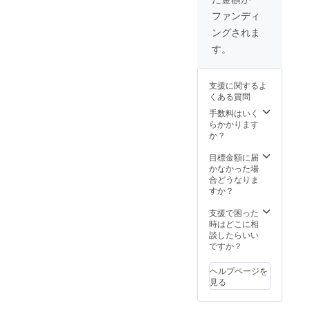
バック
10日前
まぜこ
スク
までに
ファンディ
ぜむら
リーン
指定の
ングされま
の活動
に投影
場所へ
を応援
https://
ご郵送
す。
してく
mazeko
いただ
ださ
zemura
きま
い！
.wixsite
す。 ※
支援に関するよ
https://
.com/m
チラシ
くある質問
www.in
azekoz
の送料
stagra
emura
手数料はいく
はご負
m.com/
※掲載す
らかかります
担くだ
mazeko
る企業
か？
さい。
zemura
名と
※チラシ
※掲載内
URLを
目標金額に届
は250部
容につ
備考欄
かなかった場
までと
いては
にご記
合どうなりま
させて
メール
入くだ
すか？
いただ
にてお
さい。
きま
打ち合
※掲載期
支援で困った
す。
わせさ
間は
時はどこに相
せてい
2025年
談したらいい
ただき
9月から
ですか？
ます。
1年間で
※掲載期
す。 ※
ヘルプページを
間は
チラシ
見る
2025年
設置希
9月から
望の場
半年間