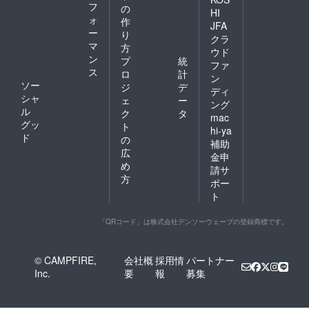
フ
の
HI
ォ
作
JFA
ー
り
クラ
マ
方
ウド
ン
プ
統
ファ
ス
ロ
計
ン
ソー
ジ
デ
ディ
シャ
ェ
ー
ング
ル
ク
タ
mac
グッ
ト
hi-ya
ド
の
補助
広
金申
め
請サ
方
ポー
ト
「QRコード」は株式会社デンソーウェーブの登録商標です。
© CAMPFIRE,
会社概
採用情
パートナー
Inc.
要
報
募集