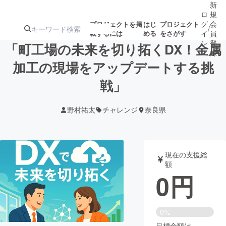
新
ロ
規
グ
会
プロジェクトを掲
はじ
プロジェクト
/
載するには
める
をさがす
イ
員
ン
登
「町工場の未来を切り拓くDX！金属
録
加工の現場をアップデートする挑
戦」
人気のプロ
注目のリ
注目の新着プロ
募集終了が近いプ
もうすぐ公開
ジェクト
ターン
ジェクト
ロジェクト
されます
野村祐太
チャレンジ
奈良県
アート・写真
音楽
現在の支援総
テクノロジー・ガジェット
ゲーム・サ
額
0
円
映像・映画
書籍・雑誌
0%
ビジネス・起業
チャレンジ
目標金額は