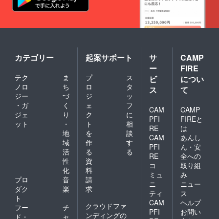
カテゴリー
起案サポート
サ
CAMP
ー
FIRE
テク
ま
プ
ス
ビ
につい
ノロ
ち
ロ
タ
ス
て
ジー
づ
ジ
ッ
・ガ
く
ェ
フ
CAM
CAMP
ジェ
り
ク
に
PFI
FIREと
ット
・
ト
相
RE
は
地
を
談
CAM
あんし
域
作
す
PFI
ん・安
活
る
る
RE
全への
性
資
コ
取り組
化
料
ミュ
み
プロ
音
請
ニ
ニュー
ダク
楽
求
ティ
ス
ト
CAM
ヘルプ
クラウドファ
フー
チ
PFI
お問い
ンディングの
ド・
ャ