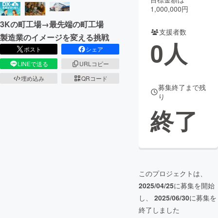
1,000,000円
まちづくり・地域活性化
3Kの町工場→最先端の町工場
支援者数
製造業のイメージを変える挑戦
0
人
CAMPFIRE for Social Good
CAMPFIRE Creation
ポスト
シェア
CAMPFIREふるさと納税
machi-ya
コミュニティ
LINEで送る
URLコピー
埋め込み
QRコード
募集終了まで残
り
終了
このプロジェクトは、
2025/04/25
に募集を開始
し、
2025/06/30
に募集を
終了しました