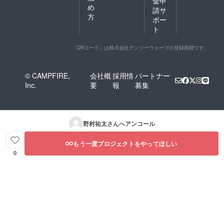
金申
め
請サ
方
ポー
ト
「QRコード」は株式会社デンソーウェーブの登録商標です。
© CAMPFIRE,
会社概
採用情
パートナー
Inc.
要
報
募集
野村祐太
さんへアンコール
もう一度プロジェクトをやってほしい
0