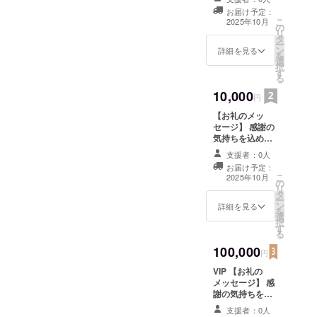
セージをお送り
お届け予定：
します。 このリ
こ
2025年10月
の
ターンは10000
リ
タ
円,100000円の
ー
ン
リターンと同じ
詳細を見る
を
選
内容になりま
択
す
す。
る
10,000
円
【お礼のメッ
セージ】 感謝の
気持ちを込め
て、お礼のメッ
支援者：0人
セージをお送り
お届け予定：
します。 このリ
こ
2025年10月
の
ターンは3000
リ
タ
円,100000円の
ー
ン
リターンと同じ
詳細を見る
を
選
内容になりま
択
す
す。
る
100,000
円
VIP 【お礼の
メッセージ】 感
謝の気持ちを込
めて、お礼の
支援者：0人
メッセージをお