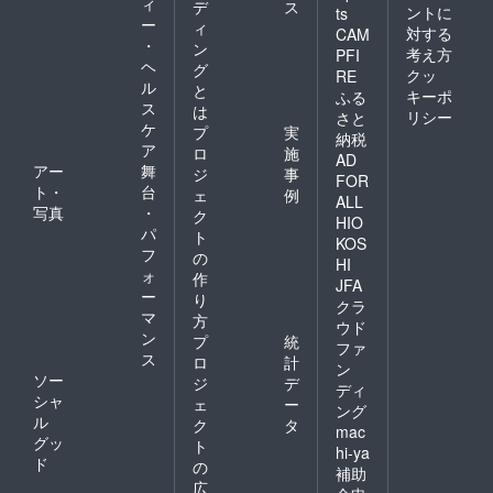
ィ
デ
ス
ントに
ts
ー
ィ
対する
CAM
・
ン
考え方
PFI
ヘ
グ
クッ
RE
ル
と
キーポ
ふる
ス
は
リシー
さと
ケ
プ
実
納税
ア
ロ
施
AD
アー
舞
ジ
事
FOR
ト・
台
ェ
例
ALL
写真
・
ク
HIO
パ
ト
KOS
フ
の
HI
ォ
作
JFA
ー
り
クラ
マ
方
ウド
ン
プ
統
ファ
ス
ロ
計
ン
ソー
ジ
デ
ディ
シャ
ェ
ー
ング
ル
ク
タ
mac
グッ
ト
hi-ya
ド
の
補助
広