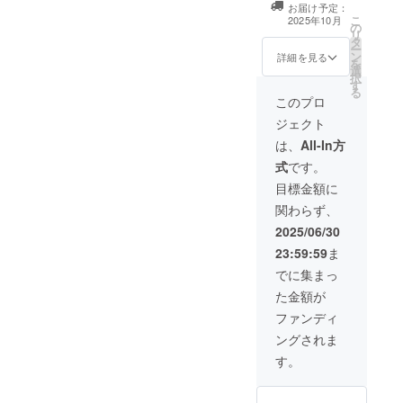
お届け予定：
送りします。 こ
こ
2025年10月
の
のリターンは
リ
タ
3000円,10000円
ー
ン
のリターンと同
詳細を見る
を
選
じ内容になりま
択
す
す。
る
このプロ
ジェクト
は、
All-In方
式
です。
目標金額に
関わらず、
2025/06/30
23:59:59
ま
でに集まっ
た金額が
ファンディ
ングされま
す。