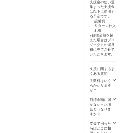
支援金の使い道
集まった支援金
は以下に使用す
る予定です。
設備費
リターン仕入
れ費
※目標金額を超
えた場合はプロ
ジェクトの運営
費に充てさせて
いただきます。
支援に関するよ
くある質問
手数料はいく
らかかります
か？
目標金額に届
かなかった場
合どうなりま
すか？
支援で困った
時はどこに相
談したらいい