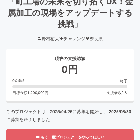
「町工場の未来を切り拓くDX！金
属加工の現場をアップデートする
挑戦」
野村祐太
チャレンジ
奈良県
現在の支援総額
0
円
終了
0
%達成
目標金額
1,000,000
円
支援者数
0
人
このプロジェクトは、
2025/04/25
に募集を開始し、
2025/06/30
に募集を終了しました
もう一度プロジェクトをやってほしい