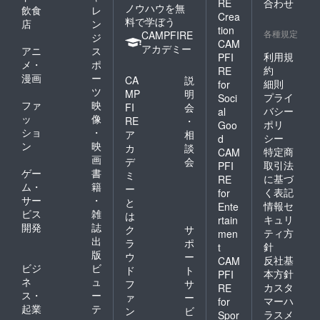
RE
合わせ
ノウハウを無
飲食
レ
Crea
料で学ぼう
店
ン
tion
各種規定
CAMPFIRE
ジ
CAM
アカデミー
アニ
ス
利用規
PFI
メ・
ポ
約
RE
漫画
ー
CA
説
細則
for
ツ
MP
明
プライ
Soci
ファ
映
FI
会
バシー
al
ッ
像
RE
・
ポリ
Goo
ショ
・
ア
相
シー
d
ン
映
カ
談
特定商
CAM
画
デ
会
取引法
PFI
ゲー
書
ミ
に基づ
RE
ム・
籍
ー
く表記
for
サー
・
と
情報セ
Ente
ビス
雑
は
キュリ
rtain
開発
誌
ク
サ
ティ方
men
出
ラ
ポ
針
t
版
ウ
ー
反社基
CAM
ビジ
ビ
ド
ト
本方針
PFI
ネ
ュ
フ
サ
カスタ
RE
ス・
ー
ァ
ー
マーハ
for
起業
テ
ン
ビ
ラスメ
Spor