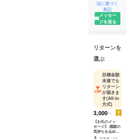
法に基づく
表記
メッセー
ジを送る
リターンを
選ぶ
目標金額
未達でも
リターン
が届きま
す
(All-in
方式)
3,000
円
【お礼のメッ
セージ】 感謝の
気持ちを込め
て、お礼のメッ
支援者：0人