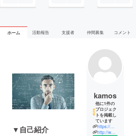
活動報告
支援者
仲間募集
コメント
ホーム
kamos
他に1件の
プロジェク
トを掲載し
ています
https://mobile.twitter.com/q0x2tvWVAIeNa4U
▼自己紹介
http://www.prog-ganbaru.com/