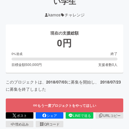
い学生
kamos
チャレンジ
現在の支援総額
0
円
終了
0
%達成
目標金額
500,000
円
支援者数
0
人
このプロジェクトは、
2018/07/03
に募集を開始し、
2018/07/23
に募集を終了しました
もう一度プロジェクトをやってほしい
ポスト
シェア
LINEで送る
URLコピー
埋め込み
QRコード