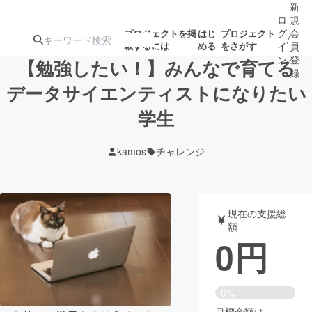
新
ロ
規
グ
会
プロジェクトを掲
はじ
プロジェクト
/
載するには
める
をさがす
イ
員
ン
登
【勉強したい！】みんなで育てる
録
データサイエンティストになりたい
学生
人気のプロ
注目のリ
注目の新着プロ
募集終了が近いプ
もうすぐ公開
ジェクト
ターン
ジェクト
ロジェクト
されます
kamos
チャレンジ
アート・写真
音楽
現在の支援総
テクノロジー・ガジェット
ゲーム・サ
額
0
円
映像・映画
書籍・雑誌
0%
ビジネス・起業
チャレンジ
目標金額は