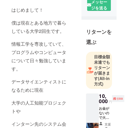
メッセー
ジを送る
はじめまして！
僕は現在とある地方で暮ら
している大学2回生です。
リターンを
選ぶ
情報工学を専攻していて、
プログラムやコンピュータ
目標金額
について日々勉強していま
未達でも
リターン
す。
が届きま
す
(All-in
データサイエンティストに
方式)
なるために現在
10,
残り50
000
円
大学の人工知能プロジェク
お金が
トや
ないの
で大し
たもの
インターン先のシステム会
支援
は差し
者：