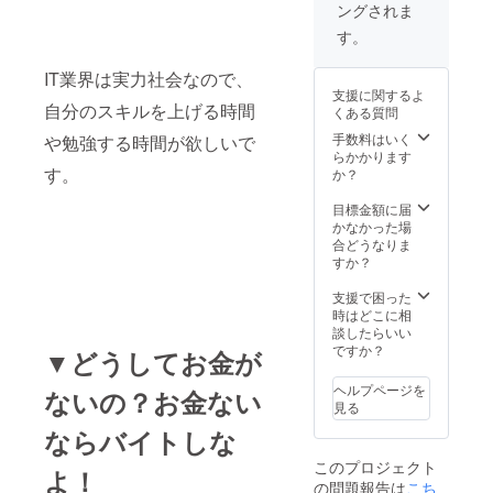
ングされま
す。
IT業界は実力社会なので、
支援に関するよ
自分のスキルを上げる時間
くある質問
手数料はいく
や勉強する時間が欲しいで
らかかります
す。
か？
目標金額に届
かなかった場
合どうなりま
すか？
支援で困った
時はどこに相
談したらいい
ですか？
▼どうしてお金が
ヘルプページを
ないの？お金ない
見る
ならバイトしな
このプロジェクト
よ！
の問題報告は
こち