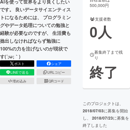
AIを使って世界をより良くしたい
500,000円
です。 良いデータサイエンティス
まちづくり・地域活性化
トになるためには、 プログラミン
支援者数
0
人
グやデータ処理についての勉強と
CAMPFIRE for Social Good
CAMPFIRE Creation
経験が必要なのですが、 生活費も
CAMPFIREふるさと納税
machi-ya
コミュニティ
捻出しなければならず勉強に
100%の力を注げないのが現状で
募集終了まで残
す(´;ω;｀)
り
ポスト
シェア
終了
LINEで送る
URLコピー
埋め込み
QRコード
このプロジェクトは、
2018/07/03
に募集を開始
し、
2018/07/23
に募集を
終了しました