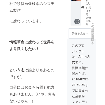
上げら
社で類似画像検索のシステ
0人
れませ
お届
ム製作
んが、
け予
支援を
定：
してく
2018
に携わっています。
年08
ださっ
こ
月
たあな
の
リ
たに
タ
ー
は、
ン
詳細を見る
を
メール
選
択
アドレ
す
情報革命に携わって世界を
る
スの方
このプロ
に感謝
より良くしたい！
ジェクト
の気持
ちを込
は、
All-In方
めて
式
です。
メッ
セージ
目標金額に
という
志
は誰よりもあるの
を書か
関わらず、
せて頂
ですが、
きま
2018/07/23
す。
23:59:59
ま
自分にはお金も時間も能力
でに集まっ
もありません。(いや、何も
た金額が
ないじゃん！)
ファンディ