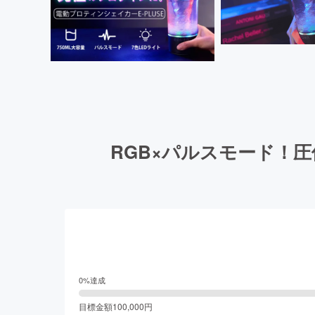
RGB×パルスモード！
0
%達成
目標金額
100,000
円