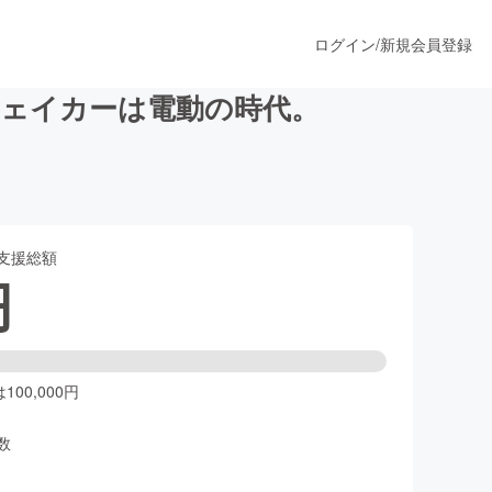
ログイン
/
新規会員登録
シェイカーは電動の時代。
うすぐ公開されます
支援総額
プロダクト
円
ファッション
スポーツ
00,000円
数
ア
ソーシャルグッド
人