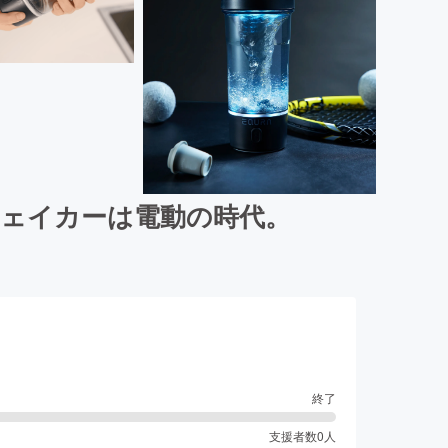
シェイカーは電動の時代。
終了
支援者数
0
人