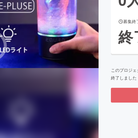
募集終
CAMPFIRE for Social Good
CAMPFIRE Creation
終
CAMPFIREふるさと納税
machi-ya
コミュニティ
このプロジェ
終了しました