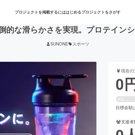
プロジェクトを掲載するには
はじめる
プロジェクトをさがす
圧倒的な滑らかさを実現。プロテイン
SUNONE
スポーツ
注目のリターン
注目の新着プロジェクト
募集終了が近いプロジェクト
も
現在の
音楽
舞台・パフォーマンス
0
ゲーム・サービス開発
フード・飲食店
0%
書籍・雑誌出版
アニメ・漫画
目標金額は1
支援者
チャレンジ
ビューティー・ヘルスケ
0