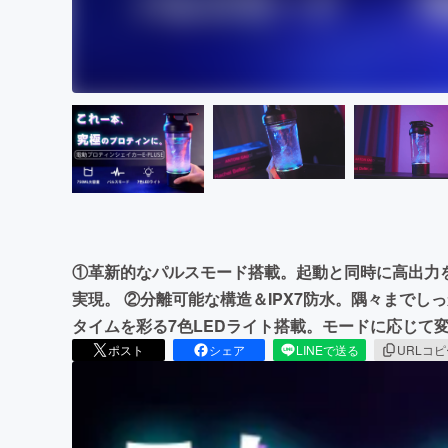
①革新的なパルスモード搭載。起動と同時に高出力
実現。 ②分離可能な構造＆IPX7防水。隅々までし
タイムを彩る7色LEDライト搭載。モードに応じて
ポスト
シェア
LINEで送る
URLコ