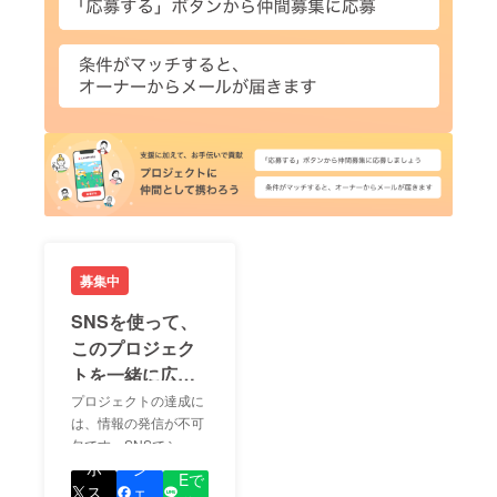
募集中
SNSを使って、
このプロジェク
トを一緒に広め
ましょう！
プロジェクトの達成に
は、情報の発信が不可
欠です。SNSでシェア
LIN
をして、あなたが応援
ポ
シ
Eで
しているプロジェクト
ス
ェ