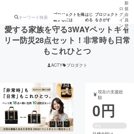
新
ロ
規
グ
会
プロジェクトを掲
はじ
プロジェクト
/
載するには
める
をさがす
イ
員
ン
登
愛する家族を守る3WAYペットキャ
録
リー防災28点セット！非常時も日常
もこれひとつ
人気のプロ
注目のリ
注目の新着プロ
募集終了が近いプ
もうすぐ公開
ジェクト
ターン
ジェクト
ロジェクト
されます
ACTY
プロダクト
アート・写真
音楽
現在の支援総
テクノロジー・ガジェット
ゲーム・サ
額
0
円
映像・映画
書籍・雑誌
0%
ビジネス・起業
チャレンジ
目標金額は