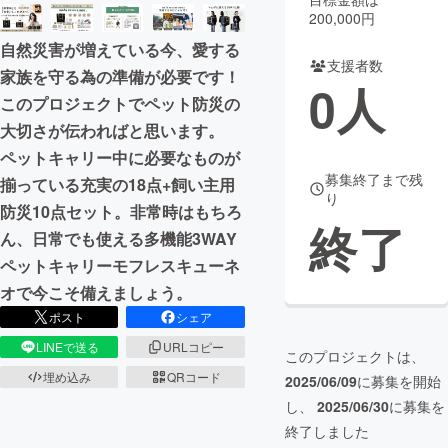
200,000円
まちづくり・地域活性化
自然災害が増えている今、愛する
支援者数
家族を守る為の準備が必要です！
0
人
CAMPFIRE for Social Good
CAMPFIRE Creation
このプロジェクトでペット防災の
CAMPFIREふるさと納税
machi-ya
コミュニティ
大切さが伝わればと思います。
ペットキャリー中に必要なものが
募集終了まで残
揃っている充実の18点+飼い主用
り
防災10点セット。非常時はもちろ
終了
ん、日常でも使える多機能3WAY
ペットキャリーモフレスキューネ
オで今こそ備えましょう。
ポスト
シェア
LINEで送る
URLコピー
このプロジェクトは、
埋め込み
QRコード
2025/06/09
に募集を開始
し、
2025/06/30
に募集を
終了しました