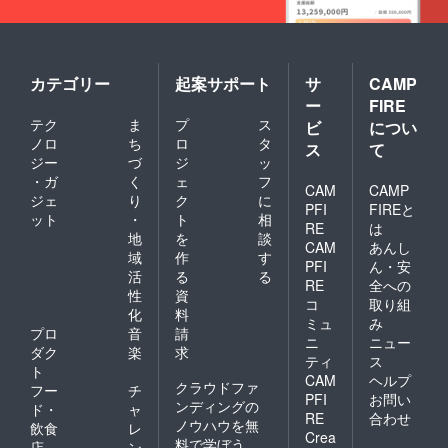
カテゴリー
起案サポート
サ
CAMP
ー
FIRE
テク
ま
プ
ス
ビ
につい
ノロ
ち
ロ
タ
ス
て
ジー
づ
ジ
ッ
・ガ
く
ェ
フ
CAM
CAMP
ジェ
り
ク
に
PFI
FIREと
ット
・
ト
相
RE
は
地
を
談
CAM
あんし
域
作
す
PFI
ん・安
活
る
る
RE
全への
性
資
コ
取り組
化
料
ミュ
み
プロ
音
請
ニ
ニュー
ダク
楽
求
ティ
ス
ト
CAM
ヘルプ
クラウドファ
フー
チ
PFI
お問い
ンディングの
ド・
ャ
RE
合わせ
ノウハウを無
飲食
レ
Crea
料で学ぼう
店
ン