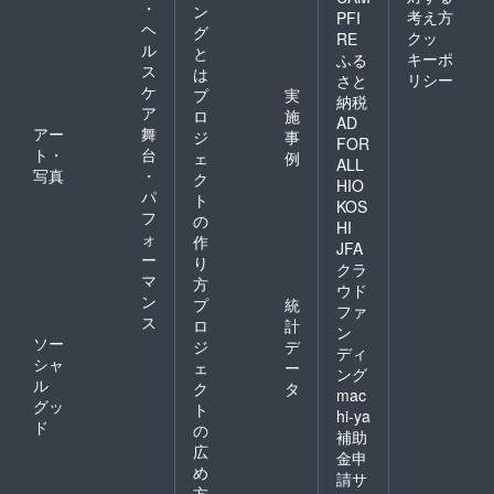
・
ン
考え方
PFI
ヘ
グ
クッ
RE
ル
と
キーポ
ふる
ス
は
リシー
さと
ケ
プ
実
納税
ア
ロ
施
AD
アー
舞
ジ
事
FOR
ト・
台
ェ
例
ALL
写真
・
ク
HIO
パ
ト
KOS
フ
の
HI
ォ
作
JFA
ー
り
クラ
マ
方
ウド
ン
プ
統
ファ
ス
ロ
計
ン
ソー
ジ
デ
ディ
シャ
ェ
ー
ング
ル
ク
タ
mac
グッ
ト
hi-ya
ド
の
補助
広
金申
め
請サ
方