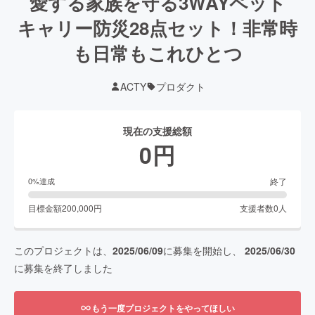
愛する家族を守る3WAYペット
キャリー防災28点セット！非常時
も日常もこれひとつ
ACTY
プロダクト
現在の支援総額
0
円
終了
0
%達成
目標金額
200,000
円
支援者数
0
人
このプロジェクトは、
2025/06/09
に募集を開始し、
2025/06/30
に募集を終了しました
もう一度プロジェクトをやってほしい