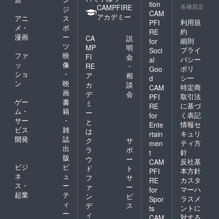
tion
各種規定
CAMPFIRE
ジ
CAM
アカデミー
アニ
ス
利用規
PFI
メ・
ポ
約
RE
漫画
ー
CA
説
細則
for
ツ
MP
明
プライ
Soci
ファ
映
FI
会
バシー
al
ッ
像
RE
・
ポリ
Goo
ショ
・
ア
相
シー
d
ン
映
カ
談
特定商
CAM
画
デ
会
取引法
PFI
ゲー
書
ミ
に基づ
RE
ム・
籍
ー
く表記
for
サー
・
と
情報セ
Ente
ビス
雑
は
キュリ
rtain
開発
誌
ク
サ
ティ方
men
出
ラ
ポ
針
t
版
ウ
ー
反社基
CAM
ビジ
ビ
ド
ト
本方針
PFI
ネ
ュ
フ
サ
カスタ
RE
ス・
ー
ァ
ー
マーハ
for
起業
テ
ン
ビ
ラスメ
Spor
ィ
デ
ス
ントに
ts
ー
ィ
対する
CAM