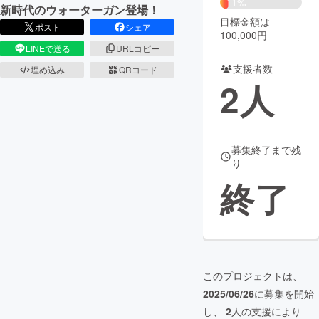
11%
新時代のウォーターガン登場！
目標金額は
まちづくり・地域活性化
ポスト
シェア
100,000円
LINEで送る
URLコピー
支援者数
CAMPFIRE for Social Good
CAMPFIRE Creation
埋め込み
QRコード
2
人
CAMPFIREふるさと納税
machi-ya
コミュニティ
募集終了まで残
り
終了
このプロジェクトは、
2025/06/26
に募集を開始
し、
2
人の支援により