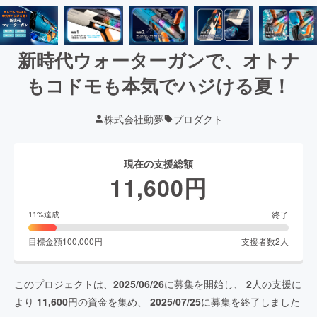
新時代ウォーターガンで、オトナ
もコドモも本気でハジける夏！
株式会社動夢
プロダクト
現在の支援総額
11,600
円
終了
11
%達成
目標金額
100,000
円
支援者数
2
人
このプロジェクトは、
2025/06/26
に募集を開始し、
2
人の支援に
より
11,600
円の資金を集め、
2025/07/25
に募集を終了しました