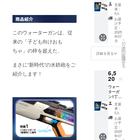
ターガ
発射距
支援
ン1丁
離：最
者：
【超早
大8～
0人
割
10m ●
お届
15％OF
バッテ
け予
F】 一
リー：
定：
このウォーターガンは、従
般販売
2025
7.4V リ
年07
価格：
チウム
こ
来の「子ども向けおも
月
7,250円
電池
の
リ
⇒6.160
フル充
タ
ちゃ」の枠を超えた、
ー
円
電：2時
ン
詳細を見る
を
（1,090
間 ●
選
択
円
バッテ
す
まさに“新時代”の水鉄砲をご
る
OFF！
リーの
6,5
） 【商
持続時
紹介します！
品詳
20
間：連
円
細】 ●
続使用
ウォー
対象年
で25～
ターガ
齢：8歳
30分 ●
ン1丁
以上 ●
材質：
【早割
発射距
ABS樹
支援
10％OF
離：最
脂 ●サ
者：
F】 一
大8～
イズ：
0人
般販売
10m ●
43×17.5
お届
価格：
バッテ
×6.5cm
け予
7,250円
リー：
定：
●重さ：
⇒6,520
2025
7.4V リ
0.8kg（
年07
円（730
チウム
水無し
月