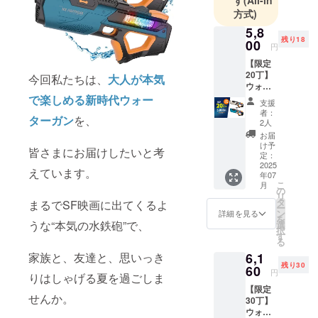
アンケート
方式)
を通じ
5,8
て、“あった
残り18
00
らいいな”を
円
カタチにす
【限定
20丁】
今回私たちは、
大人が本気
るオリジナ
ウォー
ル便利グッ
ターガ
で楽しめる新時代ウォー
支援
ン1丁
ズを企画・
者：
ターガン
を、
【超々
2人
開発してい
早割
お届
ます。
20％OF
け予
皆さまにお届けしたいと考
F】 一
定：
般販売
2025
えています。
年07
価格：
こ
月
7,250円
の
リ
⇒5,800
タ
まるでSF映画に出てくるよ
ー
円
ン
詳細を見る
を
（1,450
うな“本気の水鉄砲”で、
選
択
円
す
る
OFF！
家族と、友達と、思いっき
6,1
） 【商
残り30
品詳
60
円
りはしゃげる夏を過ごしま
細】 ●
【限定
対象年
せんか。
30丁】
齢：8歳
ウォー
以上 ●