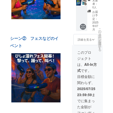
る可能
があり
31％OF
発射距
ABS樹
が向上
者：
性もご
ます。
F】 一
離：最
脂 ●サ
0人
した場
ざいま
般販売
大8～
イズ：
合、正
お届
す。ご
価格：
10m ●
43×17.5
け予
規販売
了承く
29,000
バッテ
定：
×6.5cm
価格が
ださ
円
2025
リー：
●重さ：
販売予
い。 ※
年07
⇒20,02
7.4V リ
0.8kg（
定価格
ご注文
こ
月
0円
チウム
の
水無し
より下
状況、
リ
（8,980
電池
タ
の場
がる可
使用部
ー
シーン② フェスなどのイ
円
フル充
ン
合） ●
詳細を見る
能性も
材の供
を
OFF！
電：2時
選
水鉄砲
ござい
給状
ベント
択
） 【商
間 ●
す
中の容
ます。
況、製
る
品詳
バッテ
量：
このプロ
※デザイ
造工程
細】 ●
リーの
360ml ※
ン・仕
上の都
ジェクト
対象年
持続時
価格は
様は変
合等に
齢：8歳
間：連
税込・
は、
All-In方
更にな
より出
以上 ●
続使用
送料込
る可能
荷時期
式
です。
発射距
で25～
です。
性もご
が遅れ
離：最
30分 ●
※皆様の
目標金額に
ざいま
る場合
大8～
材質：
ご支援
す。ご
があり
関わらず、
10m ●
ABS樹
購入に
了承く
ます。
バッテ
脂 ●サ
より量
2025/07/25
ださ
リー：
イズ：
産効率
い。 ※
23:59:59
ま
7.4V リ
43×17.5
が向上
ご注文
チウム
×6.5cm
した場
でに集まっ
状況、
電池
●重さ：
合、正
使用部
た金額が
フル充
0.8kg（
規販売
材の供
電：2時
水無し
価格が
ファンディ
給状