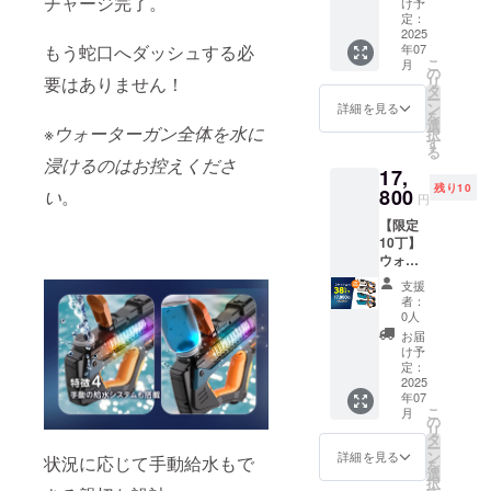
チャージ完了。
10m ●
43×17.5
け予
販売予
ださ
14,500
バッテ
定：
×6.5cm
定価格
い。 ※
円
2025
リー：
●重さ：
より下
ご注文
年07
もう蛇口へダッシュする必
⇒11,02
7.4V リ
0.8kg（
がる可
状況、
こ
月
0円
チウム
の
水無し
能性も
使用部
リ
要はありません！
（3,480
電池
タ
の場
ござい
材の供
ー
円
フル充
ン
合） ●
詳細を見る
ます。
給状
を
OFF！
電：2時
選
水鉄砲
※デザイ
況、製
※ウォーターガン全体を水に
択
） 【商
間 ●
す
中の容
ン・仕
造工程
る
品詳
バッテ
量：
浸けるのはお控えくださ
様は変
上の都
17,
細】 ●
リーの
360ml ※
更にな
合等に
残り10
対象年
800
持続時
い
。
価格は
る可能
円
より出
齢：8歳
間：連
税込・
性もご
荷時期
【限定
以上 ●
続使用
送料込
ざいま
が遅れ
10丁】
発射距
で25～
です。
す。ご
る場合
ウォー
離：最
30分 ●
※皆様の
了承く
があり
ターガ
大8～
材質：
ご支援
ださ
支援
ます。
ン4丁
10m ●
ABS樹
購入に
者：
い。 ※
【超々
バッテ
脂 ●サ
0人
より量
ご注文
早割
リー：
イズ：
産効率
お届
状況、
38％OF
7.4V リ
43×17.5
け予
が向上
使用部
F】 一
チウム
定：
×6.5cm
した場
材の供
般販売
2025
電池
●重さ：
合、正
給状
年07
価格：
フル充
0.8kg（
規販売
況、製
こ
月
29,000
電：2時
の
水無し
価格が
造工程
リ
円
間 ●
タ
の場
販売予
上の都
ー
⇒17,80
バッテ
ン
合） ●
詳細を見る
定価格
状況に応じて手動給水もで
合等に
を
0円
リーの
選
水鉄砲
より下
より出
択
（11,20
持続時