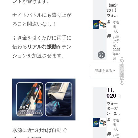
ンド
が響きます。
品詳
ABS樹
送料込
ン・仕
【限定
細】 ●
脂 ●サ
です。
様は変
30丁】
対象年
イズ：
※皆様の
更にな
ナイトバトルにも盛り上が
ウォー
齢：8歳
43×17.5
ご支援
る可能
ターガ
以上 ●
×6.5cm
購入に
性もご
支援
ること間違いなし！
ン2丁
発射距
●重さ：
より量
者：
ざいま
【超早
離：最
0.8kg（
0人
産効率
す。ご
割
大8～
水無し
引き金を引くたびに両手に
が向上
お届
了承く
28％OF
10m ●
の場
け予
した場
ださ
F】 一
バッテ
定：
伝わる
リアルな振動
がテン
合） ●
合、正
い。 ※
般販売
2025
リー：
水鉄砲
規販売
ご注文
年07
ションを加速させます。
価格：
7.4V リ
中の容
価格が
状況、
こ
月
14,500
チウム
の
量：
販売予
使用部
リ
円
電池
タ
360ml ※
定価格
材の供
ー
⇒10,44
フル充
ン
価格は
詳細を見る
より下
給状
を
0円
電：2時
選
税込・
がる可
況、製
択
（4,060
間 ●
す
送料込
能性も
造工程
る
円
バッテ
です。
ござい
上の都
11,
OFF！
リーの
※皆様の
ます。
合等に
） 【商
020
持続時
ご支援
※デザイ
円
より出
品詳
間：連
購入に
ン・仕
荷時期
ウォー
細】 ●
続使用
より量
様は変
が遅れ
ターガ
対象年
で25～
産効率
更にな
る場合
ン一2丁
齢：8歳
30分 ●
が向上
る可能
があり
【早割
以上 ●
材質：
した場
性もご
支援
ます。
24％OF
発射距
ABS樹
合、正
者：
ざいま
F】 一
離：最
脂 ●サ
0人
水源に近づければ自動で
規販売
す。ご
般販売
大8～
イズ：
価格が
お届
了承く
価格：