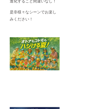
進化すること間違いなし！
状況、
使用部
材の供
是非様々なシーンでお楽し
給状
況、製
みください！
造工程
上の都
合等に
より出
荷時期
が遅れ
る場合
があり
ます。