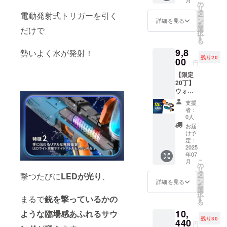
こ
円
電池
の
の場
リ
OFF！
フル充
タ
合） ●
電動発射式トリガーを引く
ー
） 【商
電：2時
ン
水鉄砲
詳細を見る
を
品詳
間 ●
選
中の容
だけで
択
細】 ●
バッテ
す
量：
る
対象年
リーの
360ml ※
9,8
齢：8歳
勢いよく水が発射！
持続時
価格は
残り20
以上 ●
00
間：連
税込・
円
発射距
続使用
送料込
【限定
離：最
で25～
です。
20丁】
大8～
30分 ●
※皆様の
ウォー
10m ●
材質：
ご支援
ターガ
バッテ
ABS樹
購入に
支援
ン2丁
リー：
脂 ●サ
より量
者：
【超々
7.4V リ
イズ：
0人
産効率
早割
チウム
43×17.5
が向上
お届
33％OF
電池
×6.5cm
け予
した場
F】 一
フル充
定：
●重さ：
合、正
般販売
2025
電：2時
0.8kg（
規販売
年07
価格：
間 ●
水無し
価格が
こ
月
14,500
バッテ
の
の場
販売予
リ
円
リーの
タ
合） ●
撃つたびに
LEDが光り
、
定価格
ー
⇒9,800
持続時
ン
水鉄砲
詳細を見る
より下
を
円
間：連
選
中の容
がる可
択
（4,700
続使用
まるで
銃を撃っているかの
す
量：
能性も
る
円
で25～
360ml ※
ござい
10,
ような臨場感あふれるサウ
OFF！
30分 ●
価格は
ます。
残り30
） 【商
440
材質：
税込・
※デザイ
円