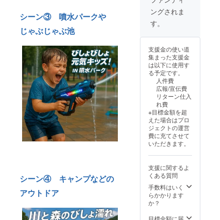
間 ●
の場
販売予
況、製
ングされま
バッテ
合） ●
定価格
造工程
シーン③ 噴水パークや
リーの
水鉄砲
より下
す。
上の都
持続時
中の容
じゃぶじゃぶ池
がる可
合等に
間：連
量：
能性も
より出
続使用
360ml ※
ござい
荷時期
支援金の使い道
で25～
価格は
ます。
が遅れ
集まった支援金
30分 ●
税込・
※デザイ
る場合
は以下に使用す
材質：
送料込
ン・仕
があり
る予定です。
ABS樹
です。
様は変
ます。
人件費
脂 ●サ
※皆様の
更にな
ウォー
広報/宣伝費
イズ：
ご支援
る可能
ターガ
リターン仕入
43×17.5
購入に
性もご
ン一4丁
れ費
×6.5cm
より量
ざいま
※目標金額を超
●重さ：
産効率
す。ご
えた場合はプロ
0.8kg（
が向上
了承く
ジェクトの運営
水無し
した場
ださ
費に充てさせて
の場
合、正
い。 ※
いただきます。
合） ●
規販売
ご注文
水鉄砲
価格が
状況、
中の容
販売予
使用部
支援に関するよ
量：
定価格
材の供
くある質問
シーン④ キャンプなどの
360ml ※
より下
給状
価格は
がる可
手数料はいく
況、製
アウトドア
税込・
能性も
らかかります
造工程
送料込
ござい
か？
上の都
です。
ます。
合等に
※皆様の
※デザイ
目標金額に届
より出