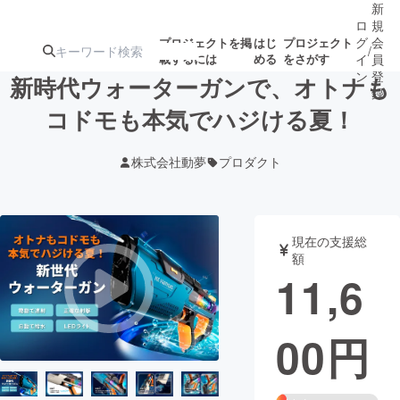
新
ロ
規
グ
会
プロジェクトを掲
はじ
プロジェクト
/
載するには
める
をさがす
イ
員
ン
登
新時代ウォーターガンで、オトナも
録
コドモも本気でハジける夏！
人気のプロ
注目のリ
注目の新着プロ
募集終了が近いプ
もうすぐ公開
株式会社動夢
プロダクト
ジェクト
ターン
ジェクト
ロジェクト
されます
アート・写真
音楽
現在の支援総
額
11,6
テクノロジー・ガジェット
ゲーム・サ
00
円
映像・映画
書籍・雑誌
ビジネス・起業
チャレンジ