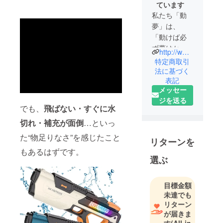
ています
私たち「動
夢」は、
「動けば必
ず夢はかな
http://www.dome-co.jp/
う」をモッ
特定商取引
トーに、よ
法に基づく
表記
り良い社会
メッセー
に少しでも
ジを送る
貢献できる
でも、
飛ばない・すぐに水
よう、日々
切れ・補充が面倒
…といっ
チャレンジ
を続けてい
た“物足りなさ”を感じたこと
リターンを
ます。 主に
もあるはずです。
女性のみな
選ぶ
さんの幅広
い世代を対
目標金額
象に、グ
未達でも
ループイン
リターン
タビューや
が届きま
す
(All-in