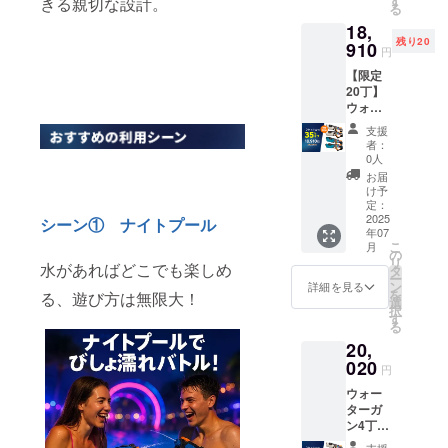
す
きる親切な設計。
中の容
がる可
荷時期
る
0円
間：連
量：
能性も
が遅れ
18,
OFF！
続使用
360ml ※
ござい
る場合
残り20
） 【商
910
で25～
価格は
ます。
円
があり
品詳
30分 ●
税込・
※デザイ
ます。
【限定
細】 ●
材質：
送料込
ン・仕
20丁】
対象年
ABS樹
です。
様は変
ウォー
齢：8歳
脂 ●サ
※皆様の
更にな
ターガ
以上 ●
イズ：
ご支援
る可能
支援
ン4丁
発射距
43×17.5
購入に
者：
性もご
【超早
離：最
×6.5cm
0人
より量
ざいま
割
大8～
●重さ：
産効率
お届
す。ご
35％OF
10m ●
0.8kg（
け予
が向上
了承く
F】 一
バッテ
定：
水無し
した場
ださ
般販売
2025
リー：
シーン① ナイトプール
の場
合、正
い。 ※
年07
価格：
7.4V リ
合） ●
規販売
ご注文
こ
月
29,000
チウム
の
水鉄砲
価格が
状況、
リ
円
水があればどこでも楽しめ
電池
タ
中の容
販売予
使用部
ー
⇒18,91
フル充
ン
量：
詳細を見る
定価格
材の供
を
る、遊び方は無限大！
0円
電：2時
選
360ml ※
より下
給状
択
（10,09
間 ●
す
価格は
がる可
況、製
る
0円
バッテ
税込・
能性も
造工程
20,
OFF！
リーの
送料込
ござい
上の都
） 【商
020
持続時
です。
ます。
円
合等に
品詳
間：連
※皆様の
※デザイ
より出
ウォー
細】 ●
続使用
ご支援
ン・仕
荷時期
ターガ
対象年
で25～
購入に
様は変
が遅れ
ン4丁
齢：8歳
30分 ●
より量
更にな
る場合
【早割
以上 ●
材質：
産効率
支援