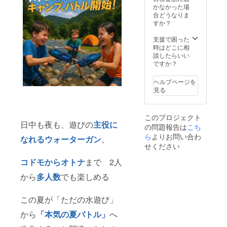
ご支援
ン・仕
かなかった場
荷時期
購入に
様は変
合どうなりま
が遅れ
より量
更にな
すか？
る場合
産効率
る可能
があり
が向上
性もご
支援で困った
ます。
した場
ざいま
時はどこに相
合、正
す。ご
談したらいい
規販売
了承く
ですか？
価格が
ださ
販売予
い。 ※
ヘルプページを
定価格
ご注文
見る
より下
状況、
がる可
使用部
能性も
材の供
このプロジェクト
ござい
給状
日中も夜も、遊びの
主役に
の問題報告は
ます。
こち
況、製
※デザイ
造工程
ら
よりお問い合わ
なれるウォーターガン
。
ン・仕
上の都
せください
様は変
合等に
更にな
より出
コドモからオトナ
まで 2人
る可能
荷時期
性もご
から
多人数
でも楽しめる
が遅れ
ざいま
る場合
す。ご
があり
この夏が「ただの水遊び」
了承く
ます。
ださ
から
「本気の夏バトル」
へ
い。 ※
ご注文