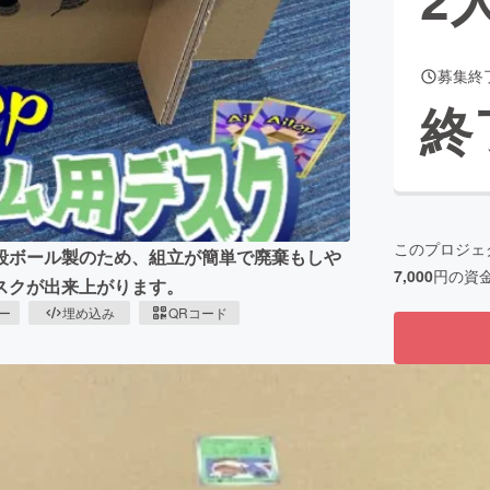
募集終
CAMPFIRE for Social Good
CAMPFIRE Creation
終
CAMPFIREふるさと納税
machi-ya
コミュニティ
このプロジェ
段ボール製のため、組立が簡単で廃棄もしや
7,000
円の資
スクが出来上がります。
ピー
埋め込み
QRコード