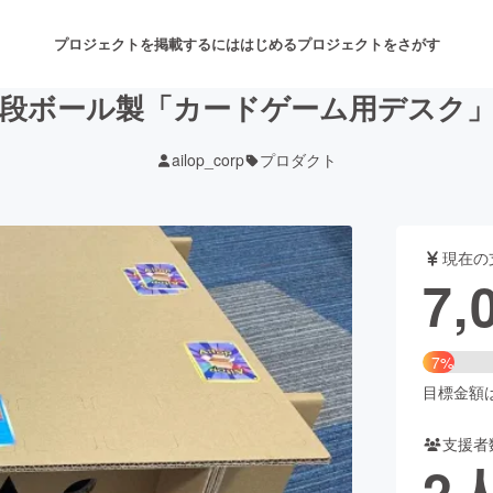
プロジェクトを掲載するには
はじめる
プロジェクトをさがす
段ボール製「カードゲーム用デスク
ailop_corp
プロダクト
注目のリターン
注目の新着プロジェクト
募集終了が近いプロジェクト
も
現在の
音楽
舞台・パフォーマンス
7,
ゲーム・サービス開発
フード・飲食店
7%
書籍・雑誌出版
アニメ・漫画
目標金額は1
支援者
チャレンジ
ビューティー・ヘルスケ
2