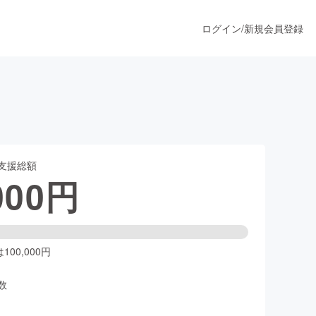
ログイン
/
新規会員登録
」
うすぐ公開されます
支援総額
プロダクト
000
円
ファッション
スポーツ
00,000円
数
ア
ソーシャルグッド
人