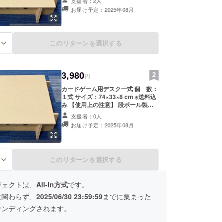
支援者：2人
過度な衝撃にはご注意下さい。
お届け予定：2025年08月
このリターンを選択する
る
3,980
円
カードゲーム用デスク一式 個 数：
１式 サイズ：74×33×8 cm ※送料込
み 【使用上の注意】 段ボール製の
ため、水濡れや過度な衝撃にはご注
支援者：0人
意下さい。
お届け予定：2025年08月
このリターンを選択する
る
ジェクトは、
All-In方式
です。
に関わらず、
2025/06/30 23:59:59
までに集まった
ァンディングされます。