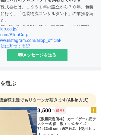
プ株式会社は、１９５１年の設立から７０年、包装
門に行う、「包装物流コンサルタント」の業務を続
した。
包装と呼ばれる分野に特化。家電製品や自動車部品
ilop.co.jp/
製品の梱包用包装資材がメインのビジネスです。そ
x.com/AilopCorp
ボールの特長を活かした軽くて丈夫な構造物の設計
www.instagram.com/ailop_official/
引法に基づく表記
しております。
メッセージを送る
社の技術者が中心となり、工業包装での経験を活か
ボール家具の開発を進めています。
装とは異なる分野への挑戦で不慣れな点はあります
を選ぶ
の人に喜んで使ってもらえる商品を作っていきたい
います。
標金額未達でもリターンが届きます
(All-in方式)
3,500
円
残り
8
【数量限定価格】 カードゲーム用デ
スク一式 個 数：１式 サイズ：
74×33×8 cm ※送料込み 【使用上の
注意】 段ボール製のため、水濡れや