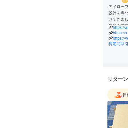
アイロッ
設計を専
けてきま
特に工業
https://a
など工業
https://
の為、段
https://
特定商取
を得意と
現在は弊
した、段
従来の包
リターン
が、多く
と考えて
目