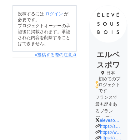
投稿するには
ログイン
が
必要です。
プロジェクトオーナーの承
認後に掲載されます。承認
された内容を削除すること
はできません。
エルベ
※投稿する際の注意点
スボワ
日本
初めてのプ
ロジェクト
です
フランスで
最も歴史あ
るブラン
デー アルマ
elevesousbois
ニャックの
https://shop.elevesousbois.com
専門店で
https://www.instagram.com/elevesousbois
https://x.com/elevesousbois
す。2025年