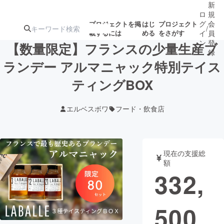
新
ロ
規
グ
会
プロジェクトを掲
はじ
プロジェクト
/
載するには
める
をさがす
イ
員
ン
登
【数量限定】フランスの少量生産ブ
録
ランデー アルマニャック特別テイス
ティングBOX
人気のプロ
注目のリ
注目の新着プロ
募集終了が近いプ
もうすぐ公開
ジェクト
ターン
ジェクト
ロジェクト
されます
エルベスボワ
フード・飲食店
アート・写真
音楽
現在の支援総
テクノロジー・ガジェット
ゲーム・サ
額
332,
映像・映画
書籍・雑誌
500
ビジネス・起業
チャレンジ