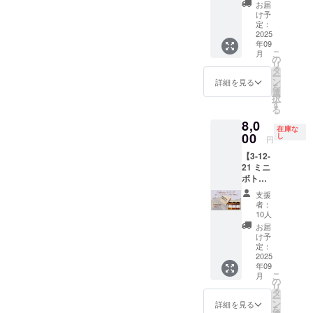
ング
満の者
お届
BOX（
の飲酒
け予
各
は法律
定：
100ml×
2025
で禁止
年09
3本）】
されて
こ
月
限定10
いま
の
リ
セット
す。
タ
ー
のみ、
ン
詳細を見る
を
キャン
選
択
プファ
す
る
イヤ価
8,0
格9,000
在庫な
円のと
00
し
円
ころ
【3-12-
1,500円
21 ミニ
引きの
ボトル
7,500円
テイス
で提供
支援
ティン
いたし
者：
グ
ます。
10人
BOX（
※20歳未
お届
各瓶
満の者
け予
100ml×
の飲酒
定：
3本）】
2025
は法律
年09
限定10
で禁止
こ
月
セット
されて
の
リ
のみ、
いま
タ
ー
キャン
す。
ン
詳細を見る
を
プファ