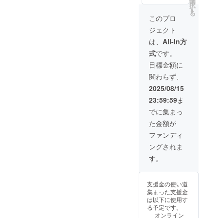
選
択
イヤ価
す
る
格9,000
このプロ
円のと
ジェクト
ころ
1,000円
は、
All-In方
引きの
式
です。
8,000円
で提供
目標金額に
いたし
関わらず、
ます。
※20歳未
2025/08/15
満の者
23:59:59
ま
の飲酒
は法律
でに集まっ
で禁止
た金額が
されて
いま
ファンディ
す。
ングされま
す。
支援金の使い道
集まった支援金
は以下に使用す
る予定です。
オンライン