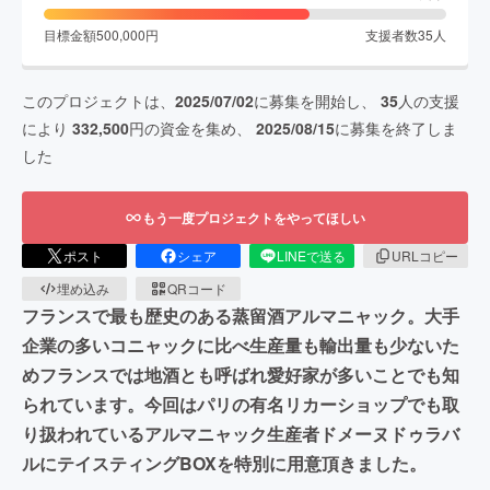
目標金額
500,000
円
支援者数
35
人
このプロジェクトは、
2025/07/02
に募集を開始し、
35
人の支援
により
332,500
円の資金を集め、
2025/08/15
に募集を終了しま
した
もう一度プロジェクトをやってほしい
ポスト
シェア
LINEで送る
URLコピー
埋め込み
QRコード
フランスで最も歴史のある蒸留酒アルマニャック。大手
企業の多いコニャックに比べ生産量も輸出量も少ないた
めフランスでは地酒とも呼ばれ愛好家が多いことでも知
られています。今回はパリの有名リカーショップでも取
り扱われているアルマニャック生産者ドメーヌドゥラバ
ルにテイスティングBOXを特別に用意頂きました。