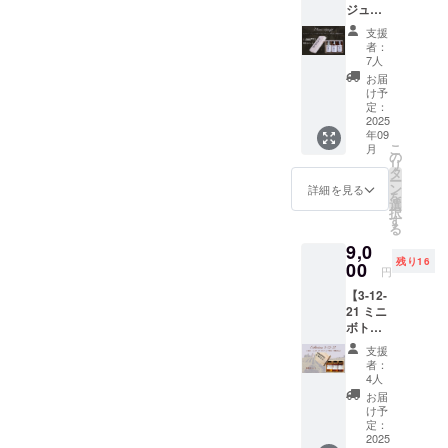
として認定
ジュミ
ニボト
されまし
支援
ルテイ
者：
た。今後も
スティ
7人
取り扱いア
ング
お届
BOX（
け予
ルマニャッ
各
定：
クを増やし
100ml×
2025
年09
3本）】
ていくため
こ
月
限定10
の
クラウド
リ
セット
タ
ー
ファンディ
のみ、
ン
詳細を見る
を
キャン
選
ングに参加
択
プファ
す
していま
る
イヤ価
9,0
す。
格9,000
残り16
円のと
00
円
ころ
【3-12-
1,000円
21 ミニ
引きの
ボトル
8,000円
テイス
で提供
支援
ティン
いたし
者：
グ
ます。
4人
BOX（
※20歳未
お届
各瓶
満の者
け予
100ml×
の飲酒
定：
3本）】
2025
は法律