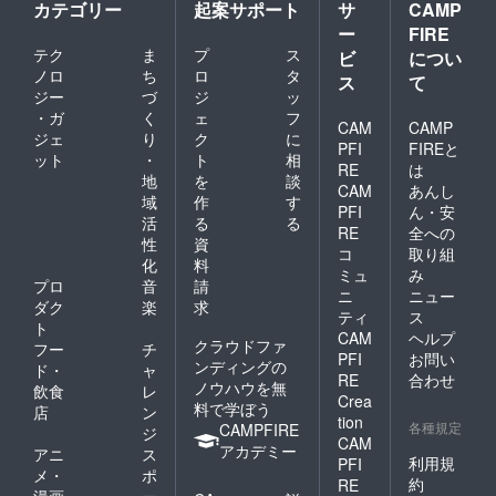
カテゴリー
起案サポート
サ
CAMP
ー
FIRE
テク
ま
プ
ス
ビ
につい
ノロ
ち
ロ
タ
ス
て
ジー
づ
ジ
ッ
・ガ
く
ェ
フ
CAM
CAMP
ジェ
り
ク
に
PFI
FIREと
ット
・
ト
相
RE
は
地
を
談
CAM
あんし
域
作
す
PFI
ん・安
活
る
る
RE
全への
性
資
コ
取り組
化
料
ミュ
み
プロ
音
請
ニ
ニュー
ダク
楽
求
ティ
ス
ト
CAM
ヘルプ
クラウドファ
フー
チ
PFI
お問い
ンディングの
ド・
ャ
RE
合わせ
ノウハウを無
飲食
レ
Crea
料で学ぼう
店
ン
tion
各種規定
CAMPFIRE
ジ
CAM
アカデミー
アニ
ス
利用規
PFI
メ・
ポ
約
RE
漫画
ー