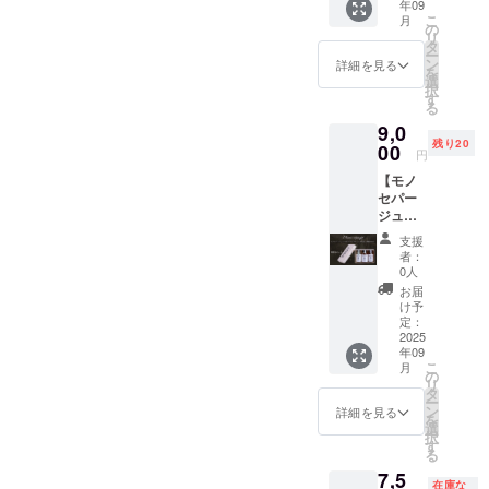
年09
限定20
で禁止
こ
月
セット
されて
の
リ
のみ、
いま
タ
ー
キャン
す。
ン
詳細を見る
を
プファ
選
択
イヤ価
す
る
格9,000
9,0
円で提
残り20
供いた
00
円
しま
【モノ
す。
セパー
※20歳未
ジュミ
満の者
ニボト
の飲酒
支援
ルテイ
は法律
者：
スティ
で禁止
0人
ング
されて
お届
BOX（
いま
け予
各
す。
定：
100ml×
2025
年09
3本）】
こ
月
限定20
の
リ
セット
タ
ー
のみ、
ン
詳細を見る
を
キャン
選
択
プファ
す
る
イヤ価
7,5
格9,000
在庫な