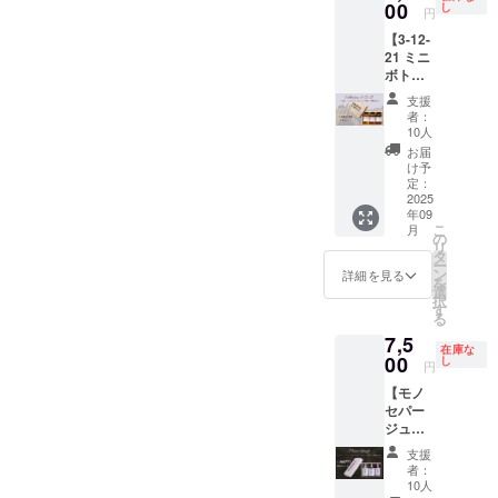
円で提
00
し
円
供いた
【3-12-
しま
21 ミニ
す。
ボトル
※20歳未
テイス
満の者
支援
ティン
の飲酒
者：
グ
は法律
10人
BOX（
で禁止
お届
各瓶
されて
け予
100ml×
いま
定：
3本）】
2025
す。
年09
限定10
こ
月
セット
の
リ
のみ、
タ
ー
キャン
ン
詳細を見る
を
プファ
選
択
イヤ価
す
る
格9,000
7,5
円のと
在庫な
ころ
00
し
円
1,500円
【モノ
引きの
セパー
7,500円
ジュミ
で提供
ニボト
いたし
支援
ルテイ
ます。
者：
スティ
※20歳未
10人