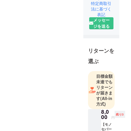
特定商取引
に日本初の
法に基づく
ドメーヌ
表記
ドゥラバル
メッセー
国内販売店
ジを送る
として創業
し、フラン
スの国立ア
ルマニャッ
リターンを
ク生産者団
選ぶ
体である
「Bureau
National
目標金額
未達でも
Interprofessi
リターン
onnel de
が届きま
l'Armagnac
す
(All-in
」（略称
方式)
B.N.I.A.）に
8,0
アルマ
残り3
00
円
ニャックア
【モノ
ンバサダー
セパー