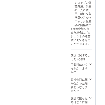
ショップの運
営費用、製品
の仕入れ費
用、新たな取
り扱いアルマ
ニャック生産
者の開拓費用
※目標金額を超
えた場合はプロ
ジェクトの運営
費に充てさせて
いただきます。
支援に関するよ
くある質問
手数料はいく
らかかります
か？
目標金額に届
かなかった場
合どうなりま
すか？
支援で困った
時はどこに相