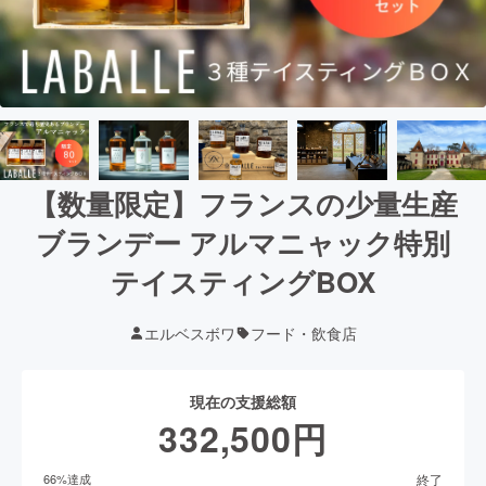
【数量限定】フランスの少量生産
ブランデー アルマニャック特別
テイスティングBOX
エルベスボワ
フード・飲食店
現在の支援総額
332,500
円
終了
66
%達成