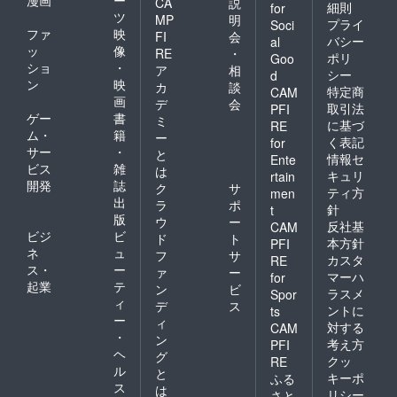
CA
説
細則
for
ツ
MP
明
プライ
Soci
ファ
映
FI
会
バシー
al
ッ
像
RE
・
ポリ
Goo
ショ
・
ア
相
シー
d
ン
映
カ
談
特定商
CAM
画
デ
会
取引法
PFI
ゲー
書
ミ
に基づ
RE
ム・
籍
ー
く表記
for
サー
・
と
情報セ
Ente
ビス
雑
は
キュリ
rtain
開発
誌
ク
サ
ティ方
men
出
ラ
ポ
針
t
版
ウ
ー
反社基
CAM
ビジ
ビ
ド
ト
本方針
PFI
ネ
ュ
フ
サ
カスタ
RE
ス・
ー
ァ
ー
マーハ
for
起業
テ
ン
ビ
ラスメ
Spor
ィ
デ
ス
ントに
ts
ー
ィ
対する
CAM
・
ン
考え方
PFI
ヘ
グ
クッ
RE
ル
と
キーポ
ふる
ス
は
リシー
さと