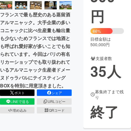
円
まちづくり・地域活性化
フランスで最も歴史のある蒸留酒
アルマニャック。大手企業の多い
CAMPFIRE for Social Good
CAMPFIRE Creation
コニャックに比べ生産量も輸出量
66%
CAMPFIREふるさと納税
machi-ya
コミュニティ
も少ないためフランスでは地酒と
目標金額は
500,000円
も呼ばれ愛好家が多いことでも知
られています。今回はパリの有名
支援者数
リカーショップでも取り扱われて
35
人
いるアルマニャック生産者ドメー
ヌドゥラバルにテイスティング
BOXを特別に用意頂きました。
募集終了まで残
ポスト
シェア
り
LINEで送る
URLコピー
終了
埋め込み
QRコード