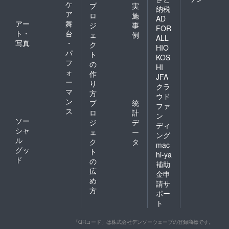
ケ
プ
実
納税
ア
ロ
施
AD
アー
舞
ジ
事
FOR
ト・
台
ェ
例
ALL
写真
・
ク
HIO
パ
ト
KOS
フ
の
HI
ォ
作
JFA
ー
り
クラ
マ
方
ウド
ン
プ
統
ファ
ス
ロ
計
ン
ソー
ジ
デ
ディ
シャ
ェ
ー
ング
ル
ク
タ
mac
グッ
ト
hi-ya
ド
の
補助
広
金申
め
請サ
方
ポー
ト
「QRコード」は株式会社デンソーウェーブの登録商標です。