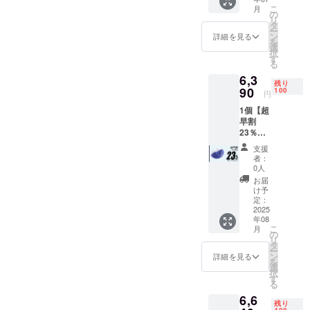
6,230円
パット
こ
月
（税・
× 2 ■シ
の
リ
送料
リコン
タ
ー
込）
製耳掛
ン
詳細を見る
を
【内
け × １
選
択
容】 ■
■USB充
す
る
鼻ス
電ケー
6,3
ムース
ブル ×
残り
Air-
90
１ ■説
100
円
Luna本
明書 ×
1個【超
体 × 1 ※
１ ※デ
早割
カラー
ザイ
23％OF
をお選
ン・仕
F】100
びくだ
様は変
支援
名限定
さい。[
更にな
者：
一般販
①ブ
る可能
0人
売予定
ルー ②
性もご
お届
価格
ホワイ
ざいま
け予
8,300円
ト] ■
定：
す。ご
→
2025
ノーズ
了承く
年08
6,390円
パット
ださ
こ
月
（税・
× 2 ■シ
の
い。
リ
送料
リコン
タ
ー
込）
製耳掛
ン
詳細を見る
を
【内
け × １
選
択
容】 ■
■USB充
す
る
鼻ス
電ケー
6,6
ムース
ブル ×
残り
Air-
400