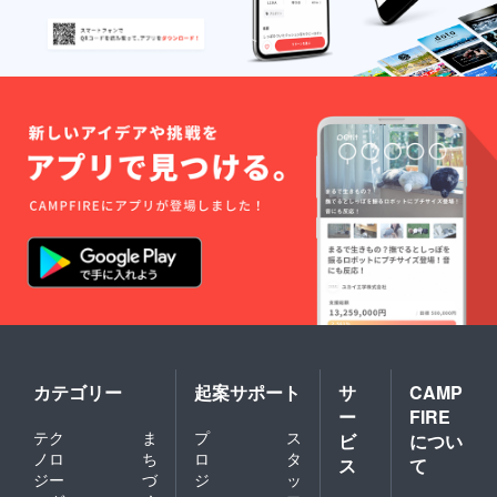
カテゴリー
起案サポート
サ
CAMP
ー
FIRE
テク
ま
プ
ス
ビ
につい
ノロ
ち
ロ
タ
ス
て
ジー
づ
ジ
ッ