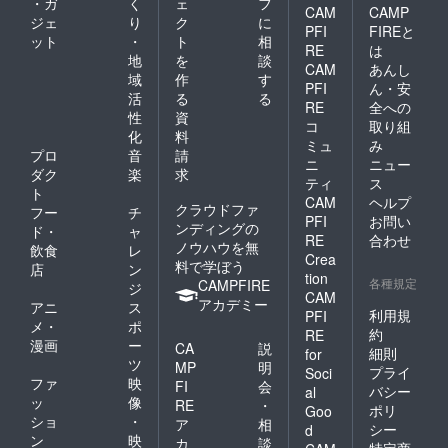
・ガ
く
ェ
フ
CAM
CAMP
ジェ
り
ク
に
PFI
FIREと
ット
・
ト
相
RE
は
地
を
談
CAM
あんし
域
作
す
PFI
ん・安
活
る
る
RE
全への
性
資
コ
取り組
化
料
ミュ
み
プロ
音
請
ニ
ニュー
ダク
楽
求
ティ
ス
ト
CAM
ヘルプ
クラウドファ
フー
チ
PFI
お問い
ンディングの
ド・
ャ
RE
合わせ
ノウハウを無
飲食
レ
Crea
料で学ぼう
店
ン
tion
各種規定
CAMPFIRE
ジ
CAM
アカデミー
アニ
ス
利用規
PFI
メ・
ポ
約
RE
漫画
ー
CA
説
細則
for
ツ
MP
明
プライ
Soci
ファ
映
FI
会
バシー
al
ッ
像
RE
・
ポリ
Goo
ショ
・
ア
相
シー
d
ン
映
カ
談
特定商