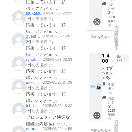
タマーサ
応援しています！頑
×4【30
お届
ポートや迅
％OFF
張ってください！
け予
】100名
定：
tsukatsu
2025/07/08 22:31
速な配送
限定 一
2025
1件
の支援者です
サービスを
年09
般販売
応援しています！頑
こ
月
提供するこ
予定価
の
リ
格
張ってください！
タ
とを心が
ー
1,950円
guest1a57c91cd3b4
2025/07/05 16:07
ン
詳細を見る
け、貿易事
を
→
選
2件
の支援者です
択
1,370円
業を通じた
す
応援しています！頑
る
（税・
社会貢献を
1,4
張ってください！
送料
残り
実践してい
ryuchan550358
2025/07/01 02:38
込）
00
200
円
【内
1件
の支援者です
くことを目
＜オプ
容】 ■
応援しています！頑
指していま
ション
交換用
張ってください！
＞交換
す。
ノーズ
user_9e17fcf87904
2025/06/29 21:38
用ノー
パット
支援
ズパッ
× 4 ※鼻
1件
の支援者です
者：
ト
スムー
0人
応援しています！頑
×4【28
ス Air-
お届
張ってください！
％OFF
Luna本
け予
Ichi1kou4
2025/06/29 18:32
】200名
体は付
定：
限定 一
2025
1件
の支援者です
いてい
年09
般販売
ませ
プロジェクトと快適な
こ
月
予定価
ん。 ※
の
リ
睡眠の応援をしていま
格
デザイ
タ
ー
naonanona
2025/06/29 14:56
1,950円
ン・仕
ン
詳細を見る
す！