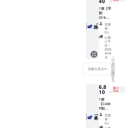
40
１ ■説
円
Luna本
明書 ×
1個【早
体 × 1 ※
１ ※デ
割
カラー
ザイ
20％OF
をお選
ン・仕
F】400
びくだ
様は変
支援
名限定
さい。[
更にな
者：
一般販
①ブ
る可能
0人
売予定
ルー ②
性もご
お届
価格
ホワイ
ざいま
け予
8,300円
ト] ■
定：
す。ご
→
2025
ノーズ
了承く
年09
6,640円
パット
ださ
こ
月
（税・
× 2 ■シ
の
い。
リ
送料
リコン
タ
ー
込）
製耳掛
ン
詳細を見る
を
【内
け × １
選
択
容】 ■
■USB充
す
る
鼻ス
電ケー
6,8
ムース
ブル ×
残り
Air-
10
１ ■説
500
円
Luna本
明書 ×
1個
体 × 1 ※
１ ※デ
【CAM
カラー
ザイ
P割
をお選
ン・仕
18％OF
びくだ
様は変
支援
F】500
さい。[
更にな
者：
名限定
①ブ
る可能
0人
一般販
ルー ②
性もご
お届