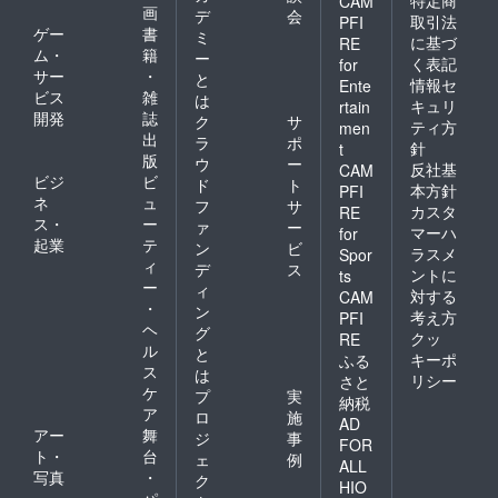
CAM
画
デ
会
取引法
PFI
ゲー
書
ミ
に基づ
RE
ム・
籍
ー
く表記
for
サー
・
と
情報セ
Ente
ビス
雑
は
キュリ
rtain
開発
誌
ク
サ
ティ方
men
出
ラ
ポ
針
t
版
ウ
ー
反社基
CAM
ビジ
ビ
ド
ト
本方針
PFI
ネ
ュ
フ
サ
カスタ
RE
ス・
ー
ァ
ー
マーハ
for
起業
テ
ン
ビ
ラスメ
Spor
ィ
デ
ス
ントに
ts
ー
ィ
対する
CAM
・
ン
考え方
PFI
ヘ
グ
クッ
RE
ル
と
キーポ
ふる
ス
は
リシー
さと
ケ
プ
実
納税
ア
ロ
施
AD
アー
舞
ジ
事
FOR
ト・
台
ェ
例
ALL
写真
・
ク
HIO
パ