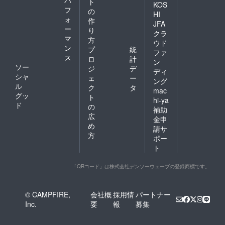
ト
KOS
フ
の
HI
ォ
作
JFA
ー
り
クラ
マ
方
ウド
ン
プ
統
ファ
ス
ロ
計
ン
ソー
ジ
デ
ディ
シャ
ェ
ー
ング
ル
ク
タ
mac
グッ
ト
hi-ya
ド
の
補助
広
金申
め
請サ
方
ポー
ト
「QRコード」は株式会社デンソーウェーブの登録商標です。
© CAMPFIRE,
会社概
採用情
パートナー
Inc.
要
報
募集