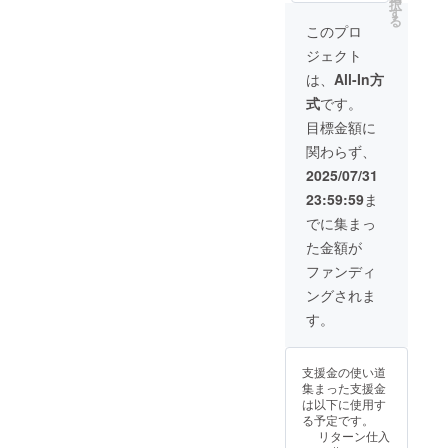
択
【内
け × １
す
る
容】 ■
■USB充
このプロ
鼻ス
電ケー
ジェクト
ムース
ブル ×
Air-
１ ■説
は、
All-In方
Luna本
明書 ×
式
です。
体 × 2 ※
１ ※デ
カラー
ザイ
目標金額に
をお選
ン・仕
関わらず、
びくだ
様は変
さい。[
更にな
2025/07/31
①ブ
る可能
23:59:59
ま
ルー ②
性もご
ホワイ
ざいま
でに集まっ
ト] ■
す。ご
た金額が
ノーズ
了承く
パット
ださ
ファンディ
× 4 ■シ
い。
ングされま
リコン
製耳掛
す。
け × 2
■USB充
電ケー
支援金の使い道
ブル × 2
集まった支援金
■説明書
は以下に使用す
× 2 ※デ
る予定です。
ザイ
リターン仕入
ン・仕