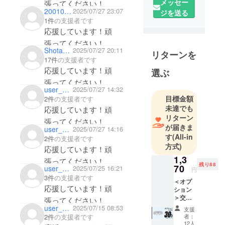
メッセー
張ってください！
新的で、独
20010801
2025/07/27 23:07
ジを送る
自性があ
1件
の支援者です
り、豊かな
応援しています！頑
デザインを
張ってください！
持つプロダ
Shota0912
2025/07/27 20:11
リターンを
クトを発掘
17件
の支援者です
応援しています！頑
し、日本の
選ぶ
皆さまのラ
張ってください！
user_ad2752a65194
2025/07/27 14:32
イフスタイ
目標金額
2件
の支援者です
ルをより豊
未達でも
応援しています！頑
かなものに
リターン
張ってください！
することに
が届きま
user_ad2752a65194
2025/07/27 14:16
す
(All-in
努めます。
2件
の支援者です
方式)
また、高品
応援しています！頑
1,3
質で魅力的
張ってください！
残り88
70
user_1274d9e34024
2025/07/25 16:21
な商品を提
円
3件
の支援者です
供するだけ
＜オプ
応援しています！頑
ション
でなく、お
＞交換
張ってください！
客様に寄り
用ノー
user_6daf52b830b4
2025/07/15 08:53
支援
ズパッ
添ったカス
者：
2件
の支援者です
ト
12人