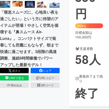
円
まちづくり・地域活性化
「寝息スムーズに、心地良い夜を
過ごしたい」という方に待望のア
CAMPFIRE for Social Good
CAMPFIRE Creation
イテムが登場！やさしく空気を循
359%
CAMPFIREふるさと納税
machi-ya
コミュニティ
環する『鼻スムース Air-
目標金額は
100,000円
Luna』。コンパクトサイズで装
着しても邪魔にもならず、朝まで
支援者数
快適に過ごせます。3段階の風速
58
人
調整、連続8時間稼働でパワー
アップした最新モデル！
ポスト
シェア
募集終了まで残
LINEで送る
URLコピー
り
埋め込み
QRコード
終了