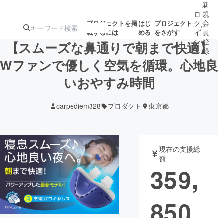
新
ロ
規
グ
会
プロジェクトを掲
はじ
プロジェクト
/
載するには
める
をさがす
イ
員
ン
登
【スムーズな鼻通りで朝まで快適】
録
Wファンで優しく空気を循環。心地良
いおやすみ時間
人気のプロ
注目のリ
注目の新着プロ
募集終了が近いプ
もうすぐ公開
ジェクト
ターン
ジェクト
ロジェクト
されます
carpediem328
プロダクト
東京都
アート・写真
音楽
現在の支援総
テクノロジー・ガジェット
ゲーム・サ
額
359,
映像・映画
書籍・雑誌
850
ビジネス・起業
チャレンジ