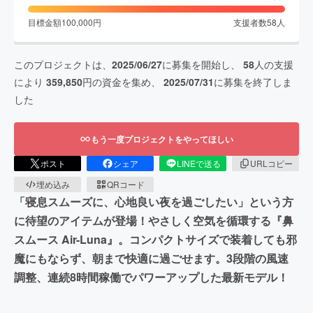
目標金額
100,000
円
支援者数
58
人
このプロジェクトは、
2025/06/27
に募集を開始し、
58
人の支援
により
359,850
円の資金を集め、
2025/07/31
に募集を終了しま
した
もう一度プロジェクトをやってほしい
ポスト
シェア
LINEで送る
URLコピー
埋め込み
QRコード
「寝息スムーズに、心地良い夜を過ごしたい」という方
に待望のアイテムが登場！やさしく空気を循環する『鼻
スムース Air-Luna』。コンパクトサイズで装着しても邪
魔にもならず、朝まで快適に過ごせます。3段階の風速
調整、連続8時間稼働でパワーアップした最新モデル！