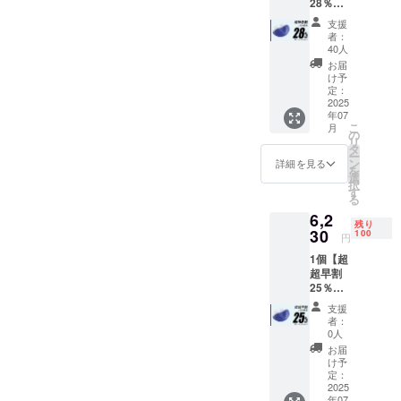
28％OF
ノーズ
い。
F】100
パット
支援
名限定
× 4 ※鼻
者：
一般販
スムー
40人
売予定
ス Air-
お届
価格
Luna本
け予
8,300円
体は付
定：
→
2025
いてい
年07
5,980円
ませ
こ
月
（税・
ん。 ※
の
リ
送料
デザイ
タ
ー
込）
ン・仕
ン
詳細を見る
を
【内
様は変
選
択
容】 ■
更にな
す
る
鼻ス
る可能
6,2
ムース
性もご
残り
Air-
30
ざいま
100
円
Luna本
す。ご
1個【超
体 × 1 ※
了承く
超早割
カラー
ださ
25％OF
をお選
い。
F】100
びくだ
支援
名限定
さい。[
者：
一般販
①ブ
0人
売予定
ルー ②
お届
価格
ホワイ
け予
8,300円
ト] ■
定：
→
2025
ノーズ
年07