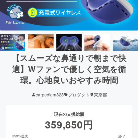
【スムーズな鼻通りで朝まで快
適】Wファンで優しく空気を循
環。心地良いおやすみ時間
carpediem328
プロダクト
東京都
現在の支援総額
359,850
円
終了
359
%達成