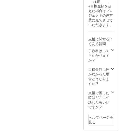
れ費
様は変
※目標金額を超
更にな
えた場合はプロ
る可能
ジェクトの運営
性もご
費に充てさせて
ざいま
いただきます。
す。ご
了承く
ださ
支援に関するよ
い。
くある質問
手数料はいく
らかかります
か？
目標金額に届
かなかった場
合どうなりま
すか？
支援で困った
時はどこに相
談したらいい
ですか？
ヘルプページを
見る