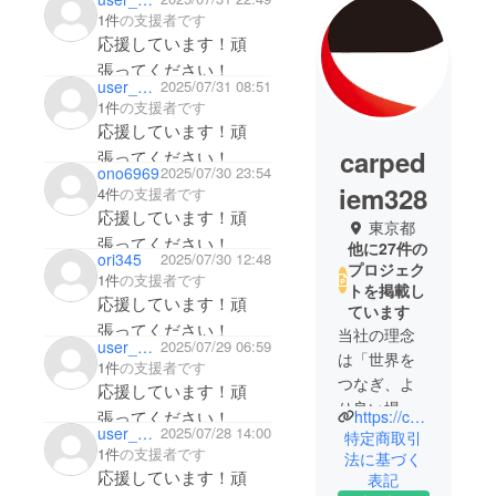
1件
の支援者です
応援しています！頑
張ってください！
user_2e91fbed2264
2025/07/31 08:51
1件
の支援者です
応援しています！頑
carped
張ってください！
ono6969
2025/07/30 23:54
iem328
4件
の支援者です
応援しています！頑
東京都
張ってください！
他に27件の
ori345
2025/07/30 12:48
プロジェク
1件
の支援者です
トを掲載し
応援しています！頑
ています
張ってください！
当社の理念
user_30ecaaa0f2b4
2025/07/29 06:59
は「世界を
1件
の支援者です
つなぎ、よ
応援しています！頑
り良い場所
張ってください！
https://carpediemjp.com/
にしよう」
user_eb8cedc97574
2025/07/28 14:00
特定商取引
1件
の支援者です
です。
法に基づく
応援しています！頑
表記
海外から革