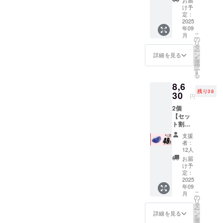
売予定
ホワイ
ざいま
け予
価格
ト] ■
定：
す。ご
8,300円
2025
ノーズ
了承く
年09
→
パット
ださ
こ
月
6,810円
× 2 ■シ
の
い。
リ
（税・
リコン
タ
ー
送料
製耳掛
ン
詳細を見る
を
込）
け × １
選
択
【内
■USB充
す
る
容】 ■
電ケー
8,6
鼻ス
ブル ×
残り38
ムース
30
１ ■説
円
Air-
明書 ×
2個
Luna本
１ ※デ
【セッ
体 × 1 ※
ザイ
ト割
カラー
ン・仕
48％OF
をお選
様は変
支援
F】50名
びくだ
更にな
者：
限定 一
さい。[
る可能
12人
般販売
①ブ
性もご
お届
予定価
ルー ②
ざいま
け予
格
ホワイ
定：
す。ご
16,600
2025
ト] ■
了承く
年09
円 →
ノーズ
ださ
こ
月
8,630円
パット
の
い。
リ
（税・
× 2 ■シ
タ
ー
送料
リコン
ン
詳細を見る
を
込）
製耳掛
選