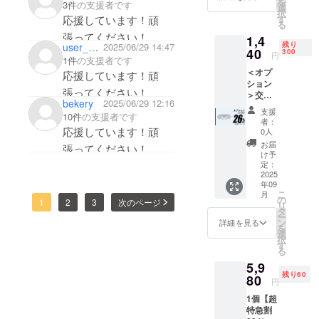
を
3件
の支援者です
→
様は変
選
択
1,400円
更にな
す
応援しています！頑
る
（税・
る可能
張ってください！
1,4
送料
性もご
残り
user_4e5e1e6d1514
2025/06/29 14:47
込）
40
ざいま
300
円
1件
の支援者です
【内
す。ご
＜オプ
容】 ■
応援しています！頑
了承く
ション
交換用
ださ
張ってください！
＞交換
ノーズ
い。
bekery
2025/06/29 12:16
用ノー
パット
支援
10件
の支援者です
ズパッ
× 4 ※鼻
者：
ト
応援しています！頑
スムー
0人
×4【26
ス Air-
お届
張ってください！
％OFF
Luna本
け予
】300名
体は付
定：
限定 一
2025
いてい
年09
般販売
ませ
こ
月
予定価
ん。 ※
の
1
2
3
次のページ
リ
格
デザイ
タ
ー
1,950円
ン・仕
ン
詳細を見る
を
→
様は変
選
択
1,440円
更にな
す
る
（税・
る可能
5,9
送料
性もご
残り60
込）
80
ざいま
円
【内
す。ご
1個【超
容】 ■
了承く
特急割
交換用
ださ