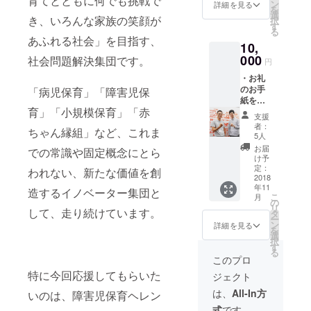
育てとともに何でも挑戦で
ン
詳細を見る
を
選
き、いろんな家族の笑顔が
択
す
る
あふれる社会」を目指す、
10,
000
社会問題解決集団です。
円
・お礼
のお手
「病児保育」「障害児保
紙を送
育」「小規模保育」「赤
りま
支援
す。 ・
者：
ちゃん縁組」など、これま
フロー
5人
レンス
お届
での常識や固定概念にとら
オフィ
け予
スにお
定：
われない、新たな価値を創
招きし
2018
年11
ます。
造するイノベーター集団と
こ
月
の
リ
して、走り続けています。
タ
ー
ン
詳細を見る
を
選
択
す
る
このプロ
特に今回応援してもらいた
ジェクト
は、
All-In方
いのは、障害児保育ヘレン
式
です。