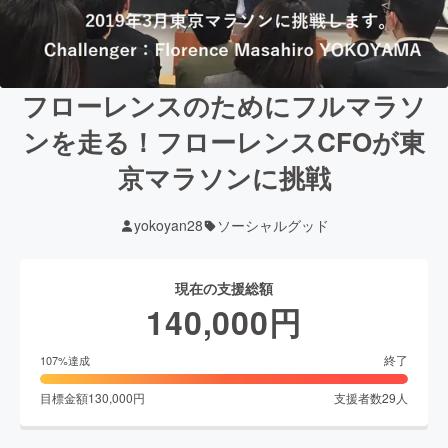
フローレンスのためにフルマラソ
ンを走る！フローレンスCFOが東
京マラソンに挑戦
yokoyan28
ソーシャルグッド
現在の支援総額
140,000
円
終了
107
%達成
目標金額
130,000
円
支援者数
29
人