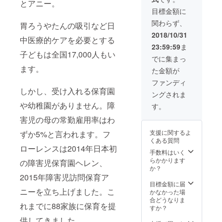
とアニー。
目標金額に
関わらず、
胃ろうやたんの吸引など日
2018/10/31
中医療的ケアを必要とする
23:59:59
ま
子どもは全国17,000人もい
でに集まっ
ます。
た金額が
ファンディ
しかし、受け入れる保育園
ングされま
や幼稚園がありません。障
す。
害児の母の常勤雇用率はわ
支援に関するよ
ずか5%と言われます。フ
くある質問
ローレンスは2014年日本初
手数料はいく
らかかります
の障害児保育園ヘレン、
か？
2015年障害児訪問保育ア
目標金額に届
ニーを立ち上げました。こ
かなかった場
合どうなりま
れまでに88家族に保育を提
すか？
供してきました。