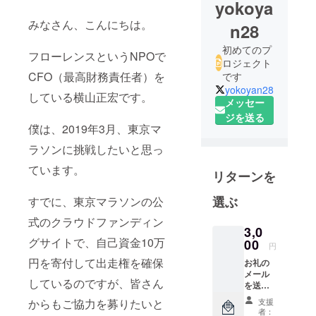
yokoya
みなさん、こんにちは。
n28
初めてのプ
フローレンスというNPOで
ロジェクト
CFO（最高財務責任者）を
です
yokoyan28
している横山正宏です。
メッセー
ジを送る
僕は、2019年3月、東京マ
ラソンに挑戦したいと思っ
ています。
リターンを
選ぶ
すでに、東京マラソンの公
式のクラウドファンディン
3,0
グサイトで、自己資金10万
00
円
円を寄付して出走権を確保
お礼の
メール
しているのですが、皆さん
を送り
ます。
からもご協力を募りたいと
支援
者：