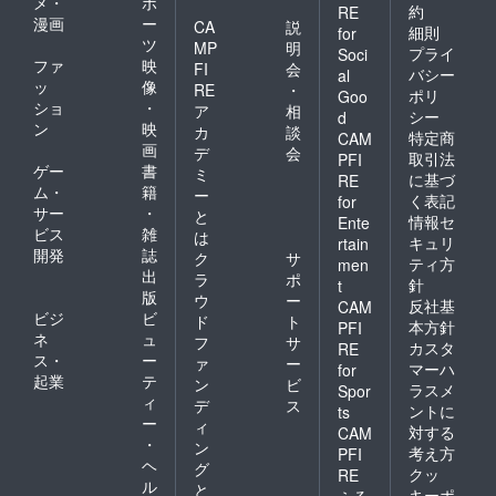
メ・
ポ
約
RE
漫画
ー
CA
説
細則
for
ツ
MP
明
プライ
Soci
ファ
映
FI
会
バシー
al
ッ
像
RE
・
ポリ
Goo
ショ
・
ア
相
シー
d
ン
映
カ
談
特定商
CAM
画
デ
会
取引法
PFI
ゲー
書
ミ
に基づ
RE
ム・
籍
ー
く表記
for
サー
・
と
情報セ
Ente
ビス
雑
は
キュリ
rtain
開発
誌
ク
サ
ティ方
men
出
ラ
ポ
針
t
版
ウ
ー
反社基
CAM
ビジ
ビ
ド
ト
本方針
PFI
ネ
ュ
フ
サ
カスタ
RE
ス・
ー
ァ
ー
マーハ
for
起業
テ
ン
ビ
ラスメ
Spor
ィ
デ
ス
ントに
ts
ー
ィ
対する
CAM
・
ン
考え方
PFI
ヘ
グ
クッ
RE
ル
と
キーポ
ふる