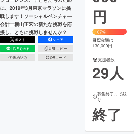
に、2019年3月東京マラソンに挑
円
まちづくり・地域活性化
戦します！ソーシャルベンチャ―
会計士横山正宏の新たな挑戦を応
CAMPFIRE for Social Good
CAMPFIRE Creation
107%
援し、ともに挑戦しませんか？
CAMPFIREふるさと納税
machi-ya
コミュニティ
目標金額は
ポスト
シェア
130,000円
LINEで送る
URLコピー
埋め込み
QRコード
支援者数
29
人
募集終了まで残
り
終了