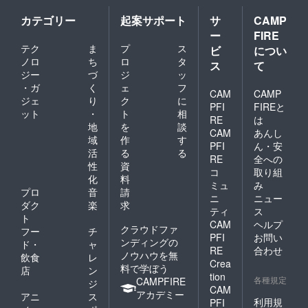
カテゴリー
起案サポート
サ
CAMP
ー
FIRE
テク
ま
プ
ス
ビ
につい
ノロ
ち
ロ
タ
ス
て
ジー
づ
ジ
ッ
・ガ
く
ェ
フ
CAM
CAMP
ジェ
り
ク
に
PFI
FIREと
ット
・
ト
相
RE
は
地
を
談
CAM
あんし
域
作
す
PFI
ん・安
活
る
る
RE
全への
性
資
コ
取り組
化
料
ミュ
み
プロ
音
請
ニ
ニュー
ダク
楽
求
ティ
ス
ト
CAM
ヘルプ
クラウドファ
フー
チ
PFI
お問い
ンディングの
ド・
ャ
RE
合わせ
ノウハウを無
飲食
レ
Crea
料で学ぼう
店
ン
tion
各種規定
CAMPFIRE
ジ
CAM
アカデミー
アニ
ス
利用規
PFI