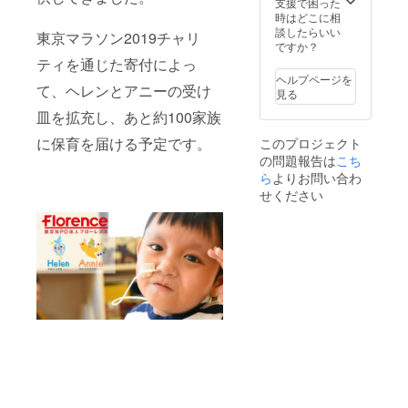
支援で困った
時はどこに相
談したらいい
東京マラソン2019チャリ
ですか？
ティを通じた寄付によっ
ヘルプページを
て、ヘレンとアニーの受け
見る
皿を拡充し、あと約100家族
に保育を届ける予定です。
このプロジェクト
の問題報告は
こち
ら
よりお問い合わ
せください