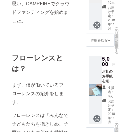
16人
思い、CAMPFIREでクラウ
お届
ドファンディングを始めま
け予
定：
した。
2018
年11
こ
月
の
リ
タ
ー
ン
詳細を見る
を
選
択
す
る
フローレンスと
5,0
00
円
は？
お礼の
お手紙
を送り
まず、僕が働いているフ
ます。
支援
者：
ローレンスの紹介をしま
8人
す。
お届
け予
定：
2018
フローレンスは「みんなで
年11
こ
月
子どもたちを抱きしめ、子
の
リ
タ
ー