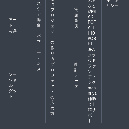
ス
は
リシー
さと
ケ
プ
実
納税
ア
ロ
施
AD
アー
舞
ジ
事
FOR
ト・
台
ェ
例
ALL
写真
・
ク
HIO
パ
ト
KOS
フ
の
HI
ォ
作
JFA
ー
り
クラ
マ
方
ウド
ン
プ
統
ファ
ス
ロ
計
ン
ソー
ジ
デ
ディ
シャ
ェ
ー
ング
ル
ク
タ
mac
グッ
ト
hi-ya
ド
の
補助
広
金申
め
請サ
方
ポー
ト