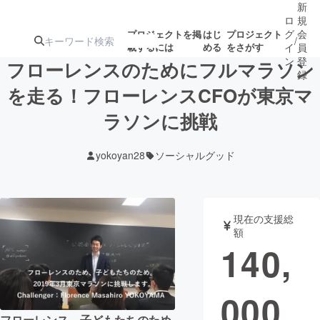
新
ロ
規
グ
会
プロジェクトを掲
はじ
プロジェクト
/
載するには
める
をさがす
イ
員
ン
登
フローレンスのためにフルマラソン
録
を走る！フローレンスCFOが東京マ
ラソンに挑戦
人気のプロ
注目のリ
注目の新着プロ
募集終了が近いプ
もうすぐ公開
ジェクト
ターン
ジェクト
ロジェクト
されます
yokoyan28
ソーシャルグッド
アート・写真
音楽
現在の支援総
テクノロジー・ガジェット
ゲーム・サ
額
140,
映像・映画
書籍・雑誌
000
ビジネス・起業
チャレンジ
フローレンス、子どもたちのため