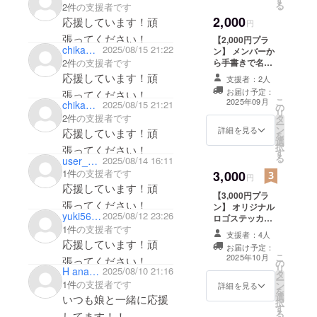
る
2件
の支援者です
2,000
応援しています！頑
円
張ってください！
【2,000円プラ
chikamax
2025/08/15 21:22
ン】 メンバーか
2件
の支援者です
ら手書きで名前
入り、サイン付
応援しています！頑
支援者：2人
き待受画像をお
お届け予定：
張ってください！
送りします 提供
こ
2025年09月
chikamax
2025/08/15 21:21
の
方法：メールに
リ
2件
の支援者です
タ
URLを記載しま
ー
ン
す。備考欄にご
詳細を見る
応援しています！頑
を
選
希望のお名前を
択
張ってください！
す
ご入力くださ
る
user_0af0ba1b6ea4
2025/08/14 16:11
い。
1件
の支援者です
3,000
円
応援しています！頑
【3,000円プラ
張ってください！
ン】 オリジナル
yuki561030
2025/08/12 23:26
ロゴステッカー
1件
の支援者です
＆メンバー直筆
支援者：4人
お礼カード（郵
応援しています！頑
お届け予定：
送） ・ステッ
こ
2025年10月
張ってください！
の
カーサイズは
リ
H anako327
2025/08/10 21:16
タ
5×5インチ（約
ー
1件
の支援者です
ン
127mm×127m
詳細を見る
を
選
m）となりま
いつも娘と一緒に応援
択
す
す。
る
してます！！