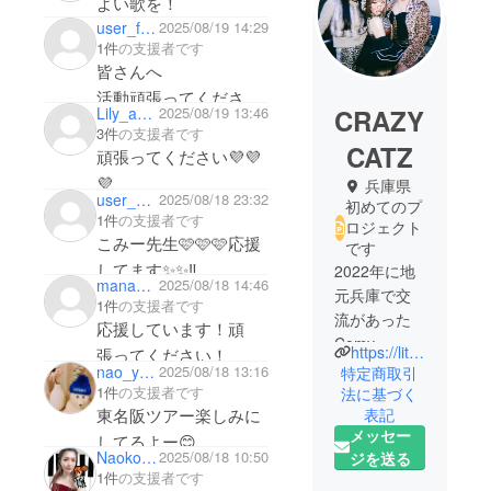
よい歌を！
user_f39d2cb1ad24
2025/08/19 14:29
1件
の支援者です
皆さんへ
活動頑張ってください
CRAZY
Lily_anzoo
2025/08/19 13:46
🥹
3件
の支援者です
いつもかっこよくて素
CATZ
頑張ってください💜💜
敵なグループです💓
💜
兵庫県
user_7bc04ef93f44
2025/08/18 23:32
私はそんなクレイジー
初めてのプ
1件
の支援者です
ロジェクト
キャツ🐱をもっと
こみー先生🩷🩷🩷応援
です
みんなに知ってもらい
してます✨✨‼️
2022年に地
たいです！こらから
manami282129
2025/08/18 14:46
元兵庫で交
1件
の支援者です
も・・・
流があった
応援しています！頑
頑張ってください🥹💦
Comy、
https://lit.link/crazycatz
張ってください！
Satoco、
nao_yu_70
2025/08/18 13:16
特定商取引
CHIHIRO 3
1件
の支援者です
法に基づく
東名阪ツアー楽しみに
表記
名のソロシ
メッセー
ンガーに
してるよー😊
Naoko_Pianist
2025/08/18 10:50
ジを送る
よって結成
頑張れー！！！💪💪💪
1件
の支援者です
された実力