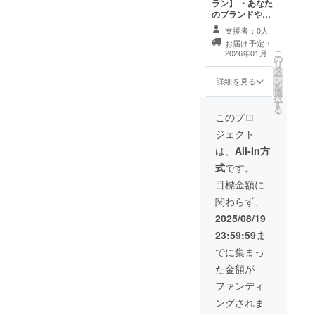
・場所：大阪近
プリント（ツ
ラン】 ・あなた
郊 ・支援者様の
アー時などに着
のブランドやお
交通費や滞在
用） ⒊
店のためのオリ
支援者：0人
費：支援者様の
30,000円プラン
ジナルCMソング
お届け予定：
交通費や滞在費
⒋ 50,000円プ
＋プロモーショ
こ
2026年01月
の
は各自でご負担
ラン ４点を全て
ン動画制作 ・内
リ
タ
ください。 ・支
詰め込んだ特別
容や納品形式は
ー
ン
援者様との連絡
プラン！ ※備考
じっくりご相談
詳細を見る
を
選
方法：詳細は
欄に5,000円コー
の上、制作いた
択
す
メールで連絡し
スと10,000円
します！ 有効期
る
ます。 ・マグ
コースのご希望
限：2025年09月
このプロ
カップ商品サイ
の番号の入力を
から2026年4月
ジェクト
ズ：300mlサイ
お願いいたしま
末まで
ズ ・Tシャツサ
す。 提供方
は、
All-In方
イズはS、M、
法：メールにて
式
です。
L、2L、3L
詳細お送りしま
す。
目標金額に
関わらず、
2025/08/19
23:59:59
ま
でに集まっ
た金額が
ファンディ
ングされま