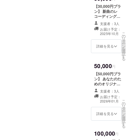
れるお名前をご
近郊 ・支援者様
ツ ＋ポスターカ
記入ください。
【30,000円プラ
の交通費や滞在
レンダー の２点
ン】 新曲のレ
費：支援者様の
詰め込んだプラ
コーディングに
交通費や滞在費
ン！ ・Tシャツ
参加体験＋記念
は各自でご負担
サイズはサイズ
支援者：3人
写真付き 音楽制
ください。 ・支
展開はS、M、
お届け予定：
作の現場を肌で
こ
援者様との連絡
L、2L、3Ｌあり
2025年10月
の
感じられる、特
リ
方法：詳細は
ます。 ポスター
タ
別なレコーディ
ー
メールで連絡し
サイズは
ン
ング体験をお届
詳細を見る
を
ます。 ・備考欄
B2:515mm×728
選
けします。 この
択
に参加希望の有
mmとなりま
す
リターンでは、
る
無をご入力くだ
す。 ※支援者様
実際にCRAZY
さい。
との連絡方法：
50,000
CATZのプロ
円
詳細はメールで
デューサー
お送りします。
【50,000円プラ
ROVER （from
ン】 あなたのた
ROYALcomfort
めのオリジナル
、Distorted
ソングを制作し
Wave、
支援者：3人
ます！ ヒアリン
G.Y.L.O）さんが
お届け予定：
グをもとにテー
こ
レコーディング
2026年01月
の
マに沿った１
リ
を担当してくだ
タ
コーラスのオリ
ー
さります。
ン
ジナル楽曲を制
詳細を見る
を
CRAZY CATZの
選
作&提供！ ・提
択
新曲のワンフ
す
供方法：メール
る
レーズにチャレ
にて詳細お送り
ンジしていただ
100,000
します。 有効期
円
きリアルな音楽
限：2025年09月