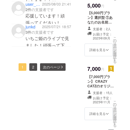
user_48f1c77b9e74
2025/08/03 21:41
5,000
円
頑張って下さい╰(*´︶
2件
の支援者です
【5,000円プラ
`*)╯♡!
応援しています！頑
ン】選択型 ①あ
張ってください！
なたのお名前入
junkd
2025/07/21 18:57
りお礼動画 提供
支援者：2人
方法：メールに
3件
の支援者です
お届け予定：
URLを記載しま
いちご姫のライブで見
こ
2025年09月
の
す。備考欄にご
リ
ました！頑張って下さ
タ
希望のお名前を
ー
ン
ご入力くださ
詳細を見る
い〜
を
選
い。 ②お好きな
択
す
リクエスト曲
る
の”サビ”をカ
1
2
次のページ
7,000
バー（動画） 提
円
供方法：メール
【7,000円プラ
にURLを記載し
ン】 CRAZY
ます。備考欄に
CATZのオリジナ
リクエスト曲を
ルTシャツ＋ポス
ご入力くださ
支援者：15人
ターカレンダー
い。 ③CRAZY
お届け予定：
を提供！ ・T
CATZの楽曲
こ
2025年11月
の
シャツサイズは
『FANCATZY』
リ
タ
サイズ展開は
のMVにエキスト
ー
ン
S、M、L、2L、
詳細を見る
ラ出演※サーカス
を
選
3Ｌあります。
の観客役
択
す
・ポスターサイ
『FANCATZY』
る
ズは
は、どこか魅惑