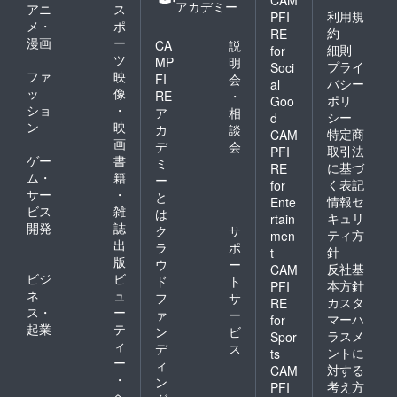
アカデミー
アニ
ス
利用規
PFI
メ・
ポ
約
RE
漫画
ー
CA
説
細則
for
ツ
MP
明
プライ
Soci
ファ
映
FI
会
バシー
al
ッ
像
RE
・
ポリ
Goo
ショ
・
ア
相
シー
d
ン
映
カ
談
特定商
CAM
画
デ
会
取引法
PFI
ゲー
書
ミ
に基づ
RE
ム・
籍
ー
く表記
for
サー
・
と
情報セ
Ente
ビス
雑
は
キュリ
rtain
開発
誌
ク
サ
ティ方
men
出
ラ
ポ
針
t
版
ウ
ー
反社基
CAM
ビジ
ビ
ド
ト
本方針
PFI
ネ
ュ
フ
サ
カスタ
RE
ス・
ー
ァ
ー
マーハ
for
起業
テ
ン
ビ
ラスメ
Spor
ィ
デ
ス
ントに
ts
ー
ィ
対する
CAM
・
ン
考え方
PFI
ヘ