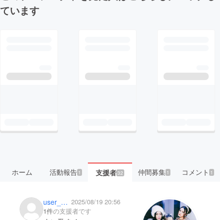
ています
ホーム
活動報告
仲間募集
コメント
支援者
1
1
1
32
user_568abbaea9e4
2025/08/19 20:56
1件
の支援者です