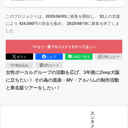
このプロジェクトは、
2025/06/03
に募集を開始し、
32
人の支援
により
424,000
円の資金を集め、
2025/08/19
に募集を終了しま
した
もう一度プロジェクトをやってほしい
ポスト
シェア
LINEで送る
URLコピー
埋め込み
QRコード
女性ボーカルグループの活動を広げ、3年後にZeep大阪
に立ちたい！ その為の楽曲・MV・アルバムの制作活動
と東名阪ツアーをしたい！
エ
ン
タ
メ