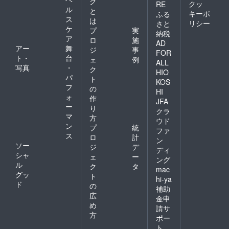
グ
クッ
RE
ル
と
キーポ
ふる
ス
は
リシー
さと
ケ
プ
実
納税
ア
ロ
施
AD
アー
舞
ジ
事
FOR
ト・
台
ェ
例
ALL
写真
・
ク
HIO
パ
ト
KOS
フ
の
HI
ォ
作
JFA
ー
り
クラ
マ
方
ウド
ン
プ
統
ファ
ス
ロ
計
ン
ソー
ジ
デ
ディ
シャ
ェ
ー
ング
ル
ク
タ
mac
グッ
ト
hi-ya
ド
の
補助
広
金申
め
請サ
方
ポー
ト