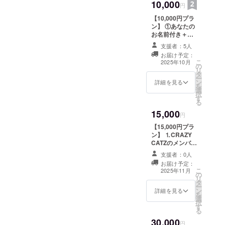
10,000
B2:515mm×728
円
的で少し不気
mmとなりま
味。だけど美し
【10,000円プラ
す。
くてクセにな
ン】 ①あなたの
る、幻想と狂気
お名前付き＋リ
が入り混じるよ
クエスト曲を”１
うな世界観の楽
支援者：5人
コーラス”カバー
曲です。楽曲の
お届け予定：
提供方法：メー
こ
世界を共に創り
2025年10月
の
ルにURLを記載
リ
上げていきま
タ
します。
ー
しょう！ ※この
ン
備考
詳細を見る
を
リターンは、目
選
欄にリクエスト
択
標金額２５万円
す
曲とお名前を記
る
を達成出来た場
入お願いしま
合のみ適応され
15,000
す。 ②応援企
円
ます。 万が一
業・団体名をT
MV制作が決行さ
【15,000円プラ
シャツの背面に
れなかった場合
ン】 ⒈CRAZY
プリント（東名
は、【5,000円プ
CATZのメンバー
阪ツアー時など
ラン】の①もし
と２０分通話
に着用） ・掲載
支援者：0人
くは②の代替え
（※zoom等で行
期間：2026年05
お届け予定：
リターンをお届
います。通話の
こ
月 東名阪ツ
2025年11月
の
けします。 日
有効期限：2025
リ
アーTシャツにて
タ
時：2025年09月
年9月〜2025年
ー
掲載 ・掲載方
ン
21日（日曜日）
12月まで）
詳細を見る
を
法：文字のみ ・
選
※時間は後日メー
⒉CRAZY CATZ
択
注意事項：支援
す
ルにてご案内し
のクラウドファ
る
時、必ず備考欄
ます 場所：大
ンディング限定
に掲載を希望さ
30,000
阪、神戸、姫路
オリジナルTシャ
円