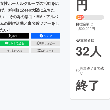
円
女性ボーカルグループの活動を広
まちづくり・地域活性化
げ、3年後にZeep大阪に立ちた
い！ その為の楽曲・MV・アルバ
28%
ムの制作活動と東名阪ツアーをし
目標金額は
CAMPFIRE for Social Good
CAMPFIRE Creation
1,500,000円
たい！
CAMPFIREふるさと納税
machi-ya
コミュニティ
ポスト
シェア
支援者数
LINEで送る
URLコピー
32
人
埋め込み
QRコード
募集終了まで残
り
終了