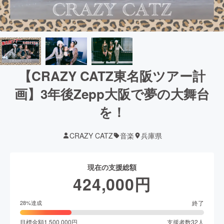
【CRAZY CATZ東名阪ツアー計
画】3年後Zepp大阪で夢の大舞台
を！
CRAZY CATZ
音楽
兵庫県
現在の支援総額
424,000
円
終了
28
%達成
目標金額
1,500,000
円
支援者数
32
人