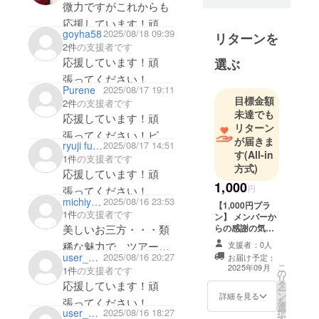
微力ですがこれからも
派ボーカル
応援しています！頑
ユニット。
goyha58
2025/08/18 09:39
リターンを
張ってください！
個々で磨き
2件
の支援者です
上げられた
応援しています！頑
選ぶ
歌声とパ
張ってください！
Purene
2025/08/17 19:11
フォーマン
目標金額
2件
の支援者です
スが合わさ
未達でも
応援しています！頑
る事で起こ
リターン
張ってください！ピュ
るパワフル
が届きま
ryuji fukuchi
2025/08/17 14:51
アンママより
す
(All-in
な化学反応
1件
の支援者です
方式)
は、一度体
応援しています！頑
1,000
験した人間
円
張ってください！
michiyo_fuji
2025/08/16 23:53
に衝撃を与
【1,000円プラ
1件
の支援者です
ン】 メンバーか
え虜にさせ
らの感謝の気持
美しいお三方・・・類
る。 まさに
ちを込めて、
支援者：0人
稀な魅力で、ツアー絶
規格外のモ
メール等でお礼
user_ce9db5e8b234
2025/08/16 20:27
お届け予定：
メッセージをお
対成功させてくださ
ンスターユ
こ
2025年09月
1件
の支援者です
の
送りします。
リ
ニットであ
い！
タ
応援しています！頑
ー
ン
詳細を見る
応援しています=^ω^=
を
張ってください！
選
user_2a228f8505b4
2025/08/16 18:27
択
す