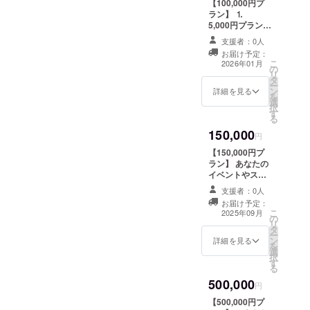
制作の一歩を体
【100,000円プ
から2026年4月
験できます。 ※
ラン】 ⒈
末まで
このリターン
5,000円プランか
は、目標金額２
ら一つ選択 ①あ
支援者：0人
５万円が達成出
なたのお名前入
お届け予定：
来た場合のみ適
りお礼動画 ②お
こ
2026年01月
の
応となります。
好きなリクエス
リ
タ
万が一制作が決
ト曲を”サビ”だ
ー
ン
行されなかった
けでカバー（動
詳細を見る
を
選
場合も、特別な
画） ③CRAZY
択
す
プランで代替え
CATZのMVにエ
る
リターンをお届
キストラ出演
150,000
けいたします。
（希望者のみ/日
円
程調整あ
【150,000円プ
↓↓ ⒈CRAZY
り:2025年9月21
ラン】 あなたの
CATZとカラオケ
日予定） ⒉
イベントやス
で歌おう（※会場
10,000円プラン
ペースに出張ラ
は大阪近郊） ⒉
から一つ選択 ①
支援者：0人
イブをお届け！
クラウドファン
あなたのお名前
お届け予定：
（※打ち合わせに
こ
ディングオリジ
付き＋リクエス
2025年09月
の
て日程調整） ・
リ
ナルマグカップ
ト曲を”１コーラ
タ
有効期限は2025
ー
⒊クラウドファ
ス”カバー（動
ン
年6月〜2025年4
詳細を見る
を
ンディングオリ
画） ②お名前＋
選
月末まで
択
ジナルTシャツ
メンバー直筆
す
る
・日時：2025年
メッセージ入り
10月12日（日曜
画像 ③応援企
500,000
円
日）※時間は後日
業・団体名をT
お知らせします
シャツの背面に
【500,000円プ