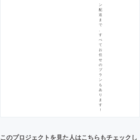
ン
配
送
ま
で
、
す
べ
て
お
任
せ
の
プ
ラ
ン
も
あ
り
ま
す
！
このプロジェクトを見た人はこちらもチェックし