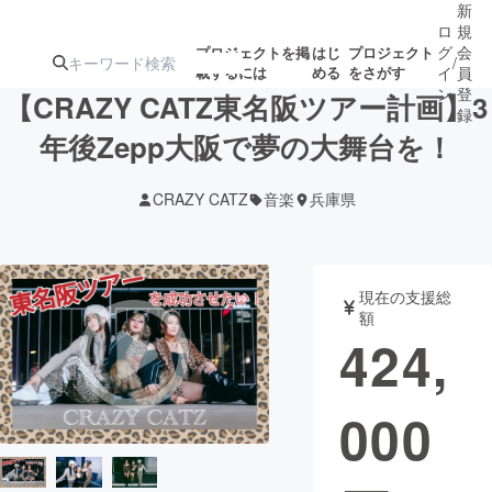
新
ロ
規
グ
会
プロジェクトを掲
はじ
プロジェクト
/
載するには
める
をさがす
イ
員
ン
登
【CRAZY CATZ東名阪ツアー計画】3
録
年後Zepp大阪で夢の大舞台を！
人気のプロ
注目のリ
注目の新着プロ
募集終了が近いプ
もうすぐ公開
CRAZY CATZ
音楽
兵庫県
ジェクト
ターン
ジェクト
ロジェクト
されます
アート・写真
音楽
現在の支援総
額
424,
テクノロジー・ガジェット
ゲーム・サ
000
映像・映画
書籍・雑誌
ビジネス・起業
チャレンジ