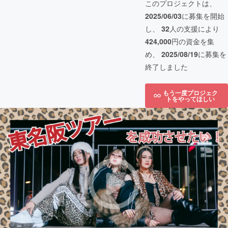
このプロジェクトは、
2025/06/03
に募集を開始
し、
32
人の支援により
424,000
円の資金を集
め、
2025/08/19
に募集を
終了しました
もう一度プロジェク
トをやってほしい