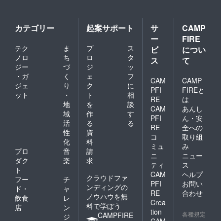
カテゴリー
起案サポート
サ
CAMP
ー
FIRE
テク
ま
プ
ス
ビ
につい
ノロ
ち
ロ
タ
ス
て
ジー
づ
ジ
ッ
・ガ
く
ェ
フ
CAM
CAMP
ジェ
り
ク
に
PFI
FIREと
ット
・
ト
相
RE
は
地
を
談
CAM
あんし
域
作
す
PFI
ん・安
活
る
る
RE
全への
性
資
コ
取り組
化
料
ミュ
み
プロ
音
請
ニ
ニュー
ダク
楽
求
ティ
ス
ト
CAM
ヘルプ
クラウドファ
フー
チ
PFI
お問い
ンディングの
ド・
ャ
RE
合わせ
ノウハウを無
飲食
レ
Crea
料で学ぼう
店
ン
tion
各種規定
CAMPFIRE
ジ
CAM