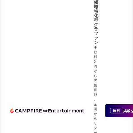
領
域
特
化
型
ク
ラ
フ
ァ
ン
手
数
料
0
円
か
ら
実
施
可
能
。
企
画
掲載
無料
か
ら
リ
タ
ー