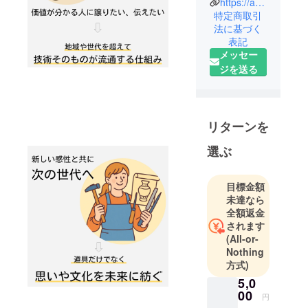
https://atelieer.net/
産業省推進
特定商取引
資格ITコー
法に基づく
ディネータ
表記
(ITC)｜もの
メッセー
づくりの、
ジを送る
古き良きア
ナログとデ
ジタルとの
リターンを
融合につい
て情報発信
選ぶ
｜ジュエ
リー・アク
目標金額
セサリーの
未達なら
制作や、販
全額返金
売活動につ
されます
いて学びた
(All-or-
い人と応援
Nothing
したい人が
方式)
つながり、
5,0
自分の未来
00
円