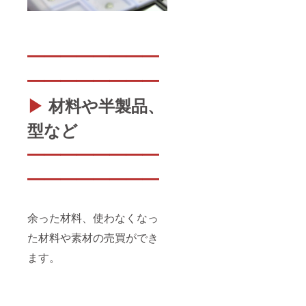
クして
達成の
みてく
場合は
ださ
全額返
い！』 -
金！
-----------
━━━━━━━━
-----------
------- ・
━━━━━━━━
放送期
間：
▶
材料や半製品、
2025年
8月1日
型など
～2026
年7月末
の放送
━━━━━━━━
の中で1
回（希
━━━━━━━━
望日ご
相談
可、土
日祝は
余った材料、使わなくなっ
休み）
た材料や素材の売買ができ
・放送
媒体：
ます。
stand.f
m、
Apple
ポッド
キャス