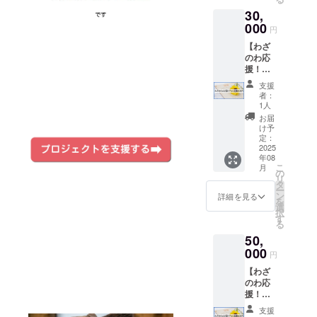
内に、
ネーム
-----------
30,
支援者
や実名
---- ▼備
様のお
000
等 ★こ
考欄に
円
名前を
のリ
ご記載
【わざ
掲載し
ターン
くださ
のわ応
ます※
は【わ
い -------
援！プ
・ご希
ざのわ
-----------
ラン
望の方
応援！
-----------
支援
D★3万
はリン
プラン
- ①【必
者：
円】 ・
クを張
A】と全
1人
須】掲
お礼の
ります
く同じ
載名
お届
メール
・掲載
内容と
け予
（掲載
をお送
期間：
定：
なりま
希望し
りいた
2025
2025年
す ★領
ない場
年08
します
8月～
収書が
合は
こ
月
・わざ
2027年
の
必要な
「匿
リ
のわサ
3月 ※事
タ
方はご
名」と
ー
イトの
業者
ン
支援
詳細を見る
ご記載
を
特設
名、
選
後、
くださ
択
ページ
ニック
す
メッ
い）
る
内に、
ネーム
セージ
②【任
50,
支援者
や実名
にてお
意】リ
様のお
000
等 ★こ
申し付
ンクを
円
名前を
のリ
けくだ
張りた
【わざ
掲載し
ターン
さい ★
い方は
のわ応
ます※
は【わ
目標未
リンク
援！プ
・ご希
ざのわ
達成の
先
ラン
望の方
応援！
場合は
支援
E★5万