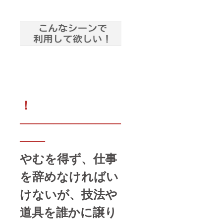
けくだ
さい ★
目標未
達成の
場合は
全額返
金！
！
────────────
───
やむを得ず、仕事
を辞めなければい
けないが、技法や
道具を誰かに譲り