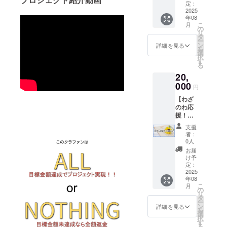
をお送
期間：
定：
りいた
2025
2025年
年08
します
8月～
こ
月
・わざ
2027年
の
リ
のわサ
3月 ※事
タ
ー
イトの
業者
ン
詳細を見る
を
特設
名、
選
択
ページ
ニック
す
る
内に、
ネーム
20,
支援者
や実名
様のお
000
等 ★目
円
名前を
標未達
【わざ
掲載し
成の場
のわ応
ます※
合は全
援！プ
・ご希
額返
ラン
望の方
金！ ★
支援
C★2万
はリン
領収書
者：
円】 ・
クを張
が必要
0人
お礼の
ります
な方は
お届
メール
・掲載
ご支援
け予
をお送
期間：
定：
後、
りいた
2025
2025年
メッ
年08
します
8月～
セージ
こ
月
・わざ
2027年
の
にてお
リ
のわサ
3月 ※事
タ
申し付
ー
イトの
業者
ン
けくだ
詳細を見る
を
特設
名、
選
さい ----
択
ページ
ニック
す
-----------
る