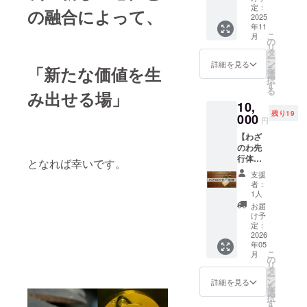
み）】
ます ・
定：
工、
ンクを
---- ▼備
の融合によって、
・宮城
2025
ご利用
オー
張りた
考欄に
年11
のカッ
期間：
ダーメ
い方は
ご記載
こ
月
トリン
2026年
の
イド
リンク
くださ
リ
グ工房
8月～
タ
等）に
先
い -------
ー
で作
2027年
ン
ご利用
詳細を見る
-----------
「新たな価値を生
を
る、装
7月 ※わ
選
可能 ★
-----------
択
飾のな
ざのわ
す
領収書
- ①【必
る
み出せる場」
いシン
で出品
が必要
須】掲
10,
プルな
され
な方は
載名
残り19
真鍮プ
000
る、道
ご支援
（掲載
円
レーン
具・材
後、
希望し
【わざ
リング5
料・技
メッ
ない場
のわ先
本セッ
法・
セージ
合は
行体験
トにな
デー
となれば幸いです。
にてお
「匿
にご招
ります
タ・技
申し付
名」と
支援
待】
・平ま
術サー
けくだ
者：
ご記載
「わざ
たは甲
ビス
1人
さい ★
くださ
のわ」
丸で、
（修
目標未
お届
い）
本リ
好きな
理、加
け予
達成の
②【任
リース
幅、好
定：
工、
場合は
意】リ
数ヶ月
2026
きな厚
オー
全額返
ンクを
年05
前に、
みで
ダーメ
金！
張りた
こ
月
いち早
オー
の
イド
い方は
リ
く利用
ダー可
タ
等）に
リンク
ー
体験し
能 ・原
ン
ご利用
詳細を見る
先
を
て頂け
型や、
選
可能 ★
択
る特別
商品の
す
領収書