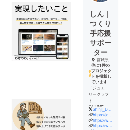
しん｜
つくり
手応援
サポー
ター
宮城県
他に1件の
プロジェク
トを掲載し
ています
「ジュエ
リークラフ
ト
ONLINE」運
Shinji_DXshock2
営｜ジュエ
https://jewelry-craft.online/
リー講師歴
https://www.instagram.com/jewelry.craft.online/
https://www.youtube.com/@jewelry.craft.online
20年｜経済