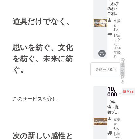
ない場
【わざ
後、
目標未
ターン
合は
のわ・
メール
達成の
は【わ
「匿
ご利用
にて
場合は
ざのわ
名」と
道具だけでなく、
クーポ
クーポ
全額返
応援！
ご記載
支援
ン券
ンコー
金！ ----
プラン
くださ
者：
10000
ドを送
-----------
A】と全
2人
い）
円分】
付させ
-----------
く同じ
②【任
お届
・わざ
て頂き
---- ▼備
内容と
け予
意】リ
のわ本
ます ・
定：
思いを紡ぐ、文化
考欄に
なりま
ンクを
リリー
2026
ご利用
ご記載
す ★領
張りた
年08
ス後、
期間：
くださ
収書が
い方は
を紡ぐ、未来に紡
こ
月
サイト
2026年
の
い -------
必要な
リンク
リ
内でご
8月～
タ
-----------
方はご
先
ー
ぐ。
利用頂
2027年
ン
-----------
支援
詳細を見る
を
ける
7月 ※わ
選
- ①【必
後、
択
クーポ
ざのわ
す
須】掲
メッ
る
ン券で
で出品
載名
セージ
10,
す※ ・
され
（掲載
にてお
残り16
本リ
000
る、道
希望し
申し付
円
このサービスを介し、
リース
具・材
ない場
けくだ
【特
後、
料・技
合は
さい ★
注・真
メール
法・
「匿
目標未
鍮プ
にて
デー
名」と
達成の
レーン
クーポ
タ・技
ご記載
場合は
支援
リング5
ンコー
術サー
くださ
全額返
者：
本セッ
ドを送
ビス
4人
い）
金！ ----
ト（送
付させ
次の新しい感性と
（修
②【任
-----------
お届
料込
て頂き
理、加
け予
意】リ
-----------