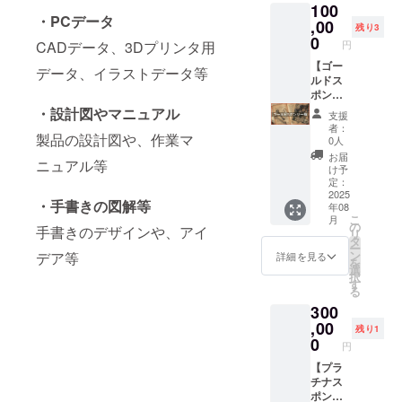
にてお
達成の
100
BrandN
声ファ
となり
にてお
申し付
場合は
・PCデータ
ew！」
,00
イルを
ます ★
申し付
残り3
けくだ
全額返
にて、
提供致
0
掲載内
けくだ
さい ★
CADデータ、3Dプリンタ用
円
金！
支援頂
しま
容につ
さい ★
目標未
いた事
【ゴー
す。
いて
データ、イラストデータ等
目標未
達成の
業者や
ルドス
SNSで
は、プ
達成の
場合は
商品・
ポン
の利用
ロジェ
場合は
全額返
サービ
サー
等、二
・設計図やマニュアル
クト終
全額返
金！
支援
ス等を5
権】 1.
次利用
了後、
金！
者：
製品の設計図や、作業マ
日間に
わざの
も可能
メール
0人
わたっ
わサイ
です。
でお伺
お届
ニュアル等
て紹介
トの全
BGMを
いしま
け予
し、ラ
ページ
入れた
定：
す ★領
ジオ概
のフッ
2025
い場合
収書が
・手書きの図解等
年08
要欄か
ター
は、フ
必要な
こ
月
ら関連
に、広
リー素
の
方はご
手書きのデザインや、アイ
リ
サイト
告バ
材をご
タ
支援
ー
1URLに
ナーを
紹介し
ン
デア等
後、
詳細を見る
を
リンク
掲載し
ます。 -
選
メッ
択
を張り
ます ※1
--【放送
す
セージ
る
ます。
2.わざ
例】-----
にてお
300
読み上
のわサ
-----------
申し付
げた放
イトの
,00
- 『番組
けくだ
残り1
送は、
全ペー
を放送
0
さい ★
円
BGMな
ジの
する前
目標未
しの音
フッ
【プラ
に、今
達成の
声ファ
ター
チナス
年6月に
場合は
イルを
に、企
ポン
実施し
全額返