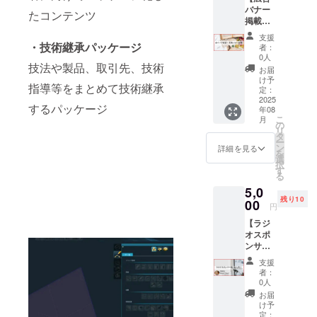
違反す
2025年
駅から
す。 ★
バナー
（個人
る内容
たコンテンツ
8月末）
車で約1
リング
掲載
事業主
などは
・同じ
時間、
の仕様
（商品
も可）
お受け
宮城県
JR約1
支援
及び具
やサー
・商品
・技術継承パッケージ
できま
内で体
者：
時間20
体的な
ビス画
やサー
せん）
0人
験でき
分） ・
納期に
技法や製品、取引先、技術
像）】
ビス等
・時
る【稀
お届
1日1社
ついて
・わざ
の画像
間：約
け予
有な技
限定、
は、後
指導等をまとめて技術継承
のわサ
イメー
定：
30分 ・
術を持
合計10
日、
イトの
2025
ジは掲
場所：
つ
社限定
するパッケージ
メール
年08
全ペー
載不可
オンラ
「カッ
・製品
こ
にて打
月
ジの
・WEB
の
イン
トリン
見本の
リ
ち合わ
フッ
サイト
タ
（Googl
グ工
お土産
ー
せさせ
ター
やSNS
ン
eミート
詳細を見る
房」事
付き ★
を
て頂き
に、広
等への
選
を使用
業者向
この見
択
ます ★
告バ
リンク
す
しま
け見学
学ツ
る
領収書
ナー等
を張り
す） ・
ツ
アー
が必要
5,0
を掲載
ます
有効期
アー】
は、お
な方は
残り10
します
00
（URL
限：
と合わ
円
取引希
ご支援
（個人
は1つの
2025年
せて実
望者向
後、
【ラジ
事業主
み） ・
8月1日
施希望
けのリ
メッ
オスポ
も可）
掲載サ
～2026
の場合
ターン
セージ
ンサー
・WEB
イズ：
年3月末
は、同
となり
にてお
権（個
サイト
小
・日程
じ日程
支援
ます ★
申し付
人向け
やSNS
（120x
調整の
者：
で調整
領収書
けくだ
プラ
等への
90px程
0人
有効期
致しま
が必要
さい ★
ン）】
リンク
度） ・
限：
お届
す ・現
な方は
目標未
オー
を張り
掲載期
け予
2025年
地集
ご支援
達成の
ナーし
ます
定：
間：