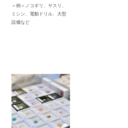
スか
に達し
いて
＜例＞ノコギリ、ヤスリ、
ら、親
次第、
は、プ
切丁寧
販売終
ロジェ
ミシン、電動ドリル、大型
にジュ
了とな
クト終
エリー
ります
設備など
了後、
制作に
★掲載
メール
ついて
内容に
でお伺
学ぶこ
ついて
いしま
とがで
は、プ
す ★領
きま
ロジェ
収書が
す。自
クト終
必要な
分だけ
了後、
方はご
のアク
メール
支援
セサ
でお伺
後、
リー、
いしま
メッ
本格的
す ★領
セージ
なジュ
収書が
にてお
エリー
必要な
申し付
を一緒
方はご
けくだ
に作っ
支援
さい ★
てみま
後、
目標未
せん
メッ
達成の
か？詳
セージ
場合は
しくは
にてお
全額返
概要欄
申し付
金！
のリン
けくだ
クから
さい ★
チェッ
目標未