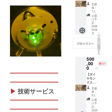
提供致
業や屋
サー
たクラ
金！
支援
しま
号のロ
権】 1.
ウド
者：
す。
ゴや
わざの
ファン
1人
BGMを
マーク
わサイ
ディン
お届
入れた
を掲載
トの全
グわざ
け予
い場合
します
ページ
のわで
定：
は、フ
※2 3.支
のフッ
2026
ご支援
年08
リー素
援者リ
ター
頂いた
こ
月
材をご
スト
に、広
「藤木
の
リ
紹介し
に、企
告バ
美緒
タ
ー
ます。
業や屋
ナーを
（仮
ン
詳細を見る
を
紹介部
号のロ
掲載し
名）」
選
択
分だけ
ゴや
ます ※1
さんを
す
る
を編集
マーク
2.わざ
ご紹介
500
して提
を掲載
のわサ
しま
供する
します
イトの
,00
す。美
残り1
ことも
※2 ※1.
全ペー
緒さ
0
円
可能で
掲載サ
ジの
ん、こ
━━━━━━━━
すの
イズ：
フッ
【ダイ
のたび
で、第
大
ター
ヤモン
は「わ
━━━━━━━━
三者が
（PC：
に、企
ドスポ
ざの
事業者
728×90
業や屋
ンサー
わ」へ
支援
▶
技術サービス
を紹介
px、ス
号のロ
権】 1.
のあた
者：
してい
マホ：
ゴや
わざの
たかい
0人
━━━━━━━━
る音声
234×60
マーク
わサイ
ご支
お届
コンテ
px程
を掲載
トの全
援、本
け予
ンツと
度）、
します
ページ
当にあ
定：
━━━━━━━━
して使
リンク
※2 3.支
のフッ
2025
りがと