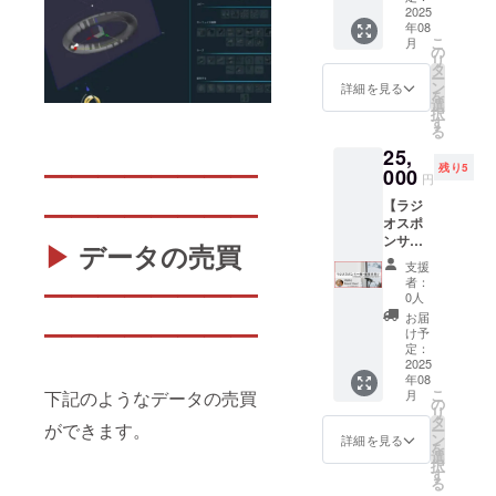
7月～
合、所
後、
場合は
んが毎
2025
（URL
2025年
2026年
要時間
メッ
全額返
年08
日放送
は1つの
8月～
2月末）
は2時間
セージ
こ
月
金！
してい
み） ・
の
2027年
★限定
程度 ・
にてお
リ
るポッ
掲載サ
タ
3月 ★
数に達
金額は1
申し付
ー
ドキャ
イズ：
ン
限定数
詳細を見る
し次
人分で
けくだ
を
スト
PC：
選
に達し
第、販
す。複
さい ★
択
「ドキ
728×90
す
次第、
売終了
数人の
目標未
る
ドキ！
px、ス
販売終
となり
場合
達成の
25,
BrandN
マホ：
了とな
ます ★
は、人
場合は
━━━━━━━━
残り5
ew！」
000
234×60
ります
実施日
円
数分を
全額返
にて、
px程度
★掲載
程につ
ご支援
金！
【ラジ
━━━━━━━━
支援頂
・掲載
内容に
いて
くださ
オスポ
いた方
期間：
ついて
は、プ
い ・1
ンサー
のお名
2025年
▶
データの売買
は、プ
ロジェ
日1組限
権（事
前
8月～
ロジェ
クト終
支援
定 ★領
業者向
（ニッ
2027年
クト終
者：
了後、
━━━━━━━━
収書が
けプラ
クネー
3月 ★
0人
了後、
メール
必要な
ン）】
ムまた
お得な
メール
お届
でお伺
方はご
━━━━━━━━
オー
は実
「スポ
け予
でお伺
いしま
支援
ナーし
名）を
定：
ンサー
いしま
す ★領
後、
んが毎
2025
読み上
権」も
す ★領
収書が
メッ
年08
日放送
げま
ご検討
収書が
必要な
セージ
こ
下記のようなデータの売買
月
してい
す。 読
の
くださ
必要な
方はご
にてお
リ
るポッ
み上げ
タ
い ★限
方はご
支援
ができます。
申し付
ー
ドキャ
た放送
ン
定数に
詳細を見る
支援
後、
けくだ
を
スト
は、
選
達し次
後、
メッ
さい ★
択
「ドキ
BGMな
す
第、販
メッ
セージ
目標未
る
ドキ！
しの音
売終了
セージ