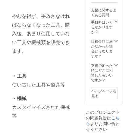
ご利用
格的な
px程
e
可能 ★
ジュエ
度）、
Music
支援に関するよ
領収書
リーが
リンク
、
くある質問
やむを得ず、手放さなけれ
が必要
作れる
付き ※2.
Spotify
な方は
手数料はいく
プロ養
掲載サ
、
ばならなくなった工具、購
ご支援
らかかります
成コー
イズ
LISTEN
後、
か？
スまで
（120x
（限定
入後、あまり使用していな
メッ
親切丁
90px程
公開）
セージ
目標金額に届
寧に
度）、
い工具や機械類を販売でき
他、
にてお
かなかった場
ジュエ
リンク
WEB媒
申し付
ます。
合どうなりま
リー制
付き 掲
体含
けくだ
すか？
作を学
載期
め、合
さい ★
ぶこと
間：
計17媒
目標未
支援で困った
ができ
2025年
体で拡
達成の
時はどこに相
ます。
8月～
散 ・合
場合は
談したらいい
工具の
2027年
・工具
計リス
全額返
ですか？
使い方
3月（5
ナー
金！
使い古した工具や道具等
がわか
のポッ
数：約
らなく
ドキャ
2,000人
ヘルプページを
ても、
スト紹
★限定
見る
・機械
材料の
介は左
数に達
取り扱
記の期
し次
カスタイマイズされた機械
いがわ
間のう
第、販
このプロジェクト
からな
ち、任
売終了
等
の問題報告は
こち
くてて
意月の
となり
ら
よりお問い合わ
も大丈
1ヶ月
ます ★
夫。ゼ
間） ★
せください
放送内
ロベー
限定数
容につ