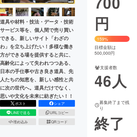
700
円
道具や材料・技法・データ・技術
サービス等を、個人間で売り買い
できる、新しいサイト「わざの
159%
わ」を立ち上げたい！多様な働き
目標金額は
500,000円
方ができる場を提供すると共に、
高齢化によって失われつつある、
支援者数
日本の手仕事や古き良き道具、先
46
人
人たちの知恵を、新しい感性と共
に次の世代へ。道具だけでなく、
思いや文化を未来に紡ぎたい！！
募集終了まで残
ポスト
シェア
り
LINEで送る
URLコピー
終了
埋め込み
QRコード