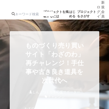
新
ロ
規
グ
会
プロジェクトを掲
はじ
プロジェクト
/
載するには
める
をさがす
イ
員
ン
登
録
人気のプロ
注目のリ
注目の新着プロ
募集終了が近いプ
もうすぐ公開
ものづくり売り買い
ジェクト
ターン
ジェクト
ロジェクト
されます
サイト「わざのわ」
再チャレンジ！手仕
アート・写真
音楽
事や古き良き道具を
テクノロジー・ガジェット
次世代へ
ゲーム・サ
映像・映画
書籍・雑誌
しん｜つくり手応援サポーター
チャレンジ
ビジネス・起業
チャレンジ
わざのわの活動は、専用のオープン