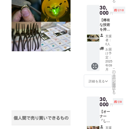
る
なリ
土台と
が必要
30,
ターン
しても
な方は
残り10
です。
000
ピッタ
ご支援
円
・サイ
リです
後、
【稀有
トの問
・5本
メッ
な技術
題点を
セット
セージ
を持つ
指摘し
での送
にてお
「カッ
たり
料込価
申し付
支援
トリン
「もっ
格 ・5
けくだ
者：
グ工
とこう
本全て
0人
さい
房」事
したほ
同じ仕
お届
業者向
うが良
様、ま
け予
け見学
いん
定：
たは、5
ツアー
2025
じゃな
本個別
年09
（製品
い」と
仕様、
こ
月
見本の
いった
の
いずれ
リ
お土産
アイデ
タ
も可 ・
ー
付
アを出
ン
20セッ
詳細を見る
を
き）】
すな
選
ト限定
択
・昭和
ど、わ
す
＜仕様
る
に作ら
ざのわ
＞ ・リ
30,
れた機
の開発
ング
残り9
械をカ
000
に携わ
幅
円
スタマ
れます
3.0mm
【オー
イズ
・ご参
～
ナー
し、独
加にあ
8.0mm
「し
自の技
たり、
まで ・
ん」の
術で製
特別な
リング
支援