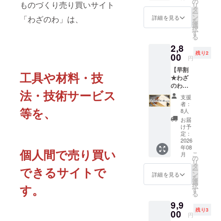
方はご
の
い -------
リンク
ものづくり売り買いサイト
リ
業者
ざのわ
支援
タ
-----------
先
ー
名、
サイト
後、
ン
-----------
詳細を見る
「わざのわ」は、
を
ニック
の特設
メッ
選
- ①【必
択
ネーム
ページ
セージ
す
須】掲
る
や実名
内に、
にてお
載名
2,8
等 ★こ
支援者
申し付
（掲載
残り2
のリ
様のお
00
けくだ
希望し
円
ターン
名前を
さい ★
ない場
【早割
は【わ
掲載し
目標未
合は
工具や材料・技
★わざ
ざのわ
ます※
達成の
「匿
のわ・
応援！
・ご希
場合は
名」と
法・技術サービス
ご利用
プラン
望の方
全額返
ご記載
支援
クーポ
A】と全
はリン
金！ ----
くださ
者：
等を、
ン券
く同じ
クを張
-----------
8人
い）
3000円
内容と
ります
-----------
②【任
お届
分】 ・
なりま
・掲載
---- ▼備
け予
意】リ
わざの
す ★領
期間：
定：
考欄に
ンクを
わ本リ
2026
収書が
2025年
ご記載
張りた
年08
リース
必要な
8月～
個人間で売り買い
くださ
い方は
こ
月
後、サ
方はご
2027年
の
い -------
リンク
リ
イト内
支援
3月 ※事
タ
-----------
先
できるサイトで
ー
でご利
後、
業者
ン
-----------
詳細を見る
を
用頂け
メッ
名、
選
- ①【必
択
す。
るクー
セージ
ニック
す
須】掲
る
ポン券
にてお
ネーム
載名
9,9
です※
申し付
や実名
（掲載
残り3
・本リ
00
けくだ
等 ★こ
希望し
円
リース
さい ★
のリ