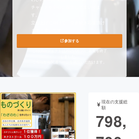
チャットを中心に報告してまいりま
まちづくり・地域活性化
す。
立ち上げに向けて、引き続き応援頂け
ますと幸いです。
CAMPFIRE for Social Good
CAMPFIRE Creation
CAMPFIREふるさと納税
machi-ya
コミュニティ
参加する
このプロジェクトは2025/06/30に募集を終了
しました。
こちらから関連ページを閲覧いただけます。
現在の支援総
額
798,