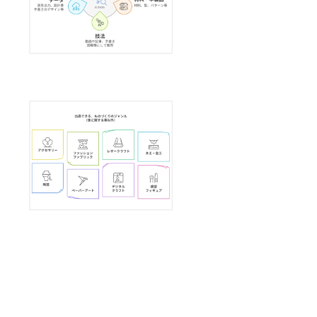
2,000人
★限定
数に達
し次
第、販
売終了
となり
ます ★
放送内
容につ
いて
は、プ
ロジェ
クト終
了後、
メール
でお伺
いしま
す ★領
収書が
必要な
方はご
支援
後、
メッ
セージ
にてお
申し付