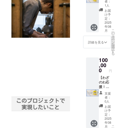
はリン
プラン
全額返
者：
円】 ・
クを張
A】と全
1人
金！ ----
お礼の
ります
く同じ
-----------
お届
メール
・掲載
内容と
け予
-----------
をお送
期間：
定：
なりま
---- ▼備
りいた
2025
2025年
す ★領
考欄に
年08
します
8月～
収書が
ご記載
こ
月
・わざ
2027年
の
必要な
くださ
リ
のわサ
3月 ※事
タ
方はご
い -------
ー
イトの
業者
ン
支援
詳細を見る
-----------
を
特設
名、
選
後、
-----------
択
ページ
ニック
す
メッ
- ①【必
る
内に、
ネーム
セージ
須】掲
100
支援者
や実名
にてお
載名
様のお
,00
等 ★こ
申し付
（掲載
名前を
のリ
0
けくだ
希望し
円
掲載し
ターン
さい ★
ない場
ます※
【わざ
は【わ
目標未
合は
・ご希
のわ応
ざのわ
達成の
「匿
望の方
援！プ
応援！
場合は
名」と
はリン
ラン
プラン
全額返
ご記載
支援
クを張
E★10
A】と全
金！ ----
くださ
者：
ります
万円】
く同じ
-----------
0人
い）
・掲載
・お礼
内容と
-----------
②【任
お届
期間：
のメー
なりま
---- ▼備
け予
意】リ
2025年
ルをお
す ★領
定：
考欄に
ンクを
8月～
送りい
2025
収書が
ご記載
張りた
年08
2027年
たしま
必要な
くださ
い方は
こ
月
3月 ※事
す ・わ