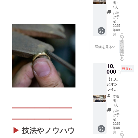
工房見
造加工
資格や
厚
者：
学ツ
を行っ
スキル
1人
（平打
アー
ている
などは
ち）
お届
（牛タ
宮城県
一切必
け予
1.0mm
ンラン
の工房
定：
要あり
～
チ付
2025
を見学
ません
2.8mm
年09
き）】
し、そ
・参加
こ
月
・仙台
の技術
の
したか
（甲丸
リ
駅前に
と製品
タ
らと
※）幅
ー
ある、
を確認
ン
いっ
詳細を見る
3mm～
を
代表：
しなが
選
て、開
5mmの
択
しんの
ら商談
す
発に対
場合：
る
工房
を行い
する意
1.5mm
10,
（兼ス
ます ・
見を強
～
残り10
クー
000
リター
要する
2.0mm
円
ル）を
ン購入
もので
、幅
【しん
見学し
後、実
はあり
5.1mm
とオン
ながら
施日程
ません
～8mm
ライン
お話し
を調整
・参加
の場
で30分
た後、
させて
期間：
合：
支援
話せる
牛タン
頂きま
2026年
者：
2.0mm
権利】
ランチ
す（日
0人
━━━━━━━━
5月〜
～
代表：
を楽し
程調整
2026年
お届
2.8mm
古澤
む企画
の有効
け予
10月 ・
・コー
━━━━━━━━
（し
（牛タ
定：
期限：
提供方
ティン
ん）と
2025
ン以外
2025年
法：プ
グは施
▶
技法やノウハウ
年08
30分話
も可）
7月～
ロジェ
されて
こ
月
せる権
・ジュ
の
2025年
クト終
おりま
リ