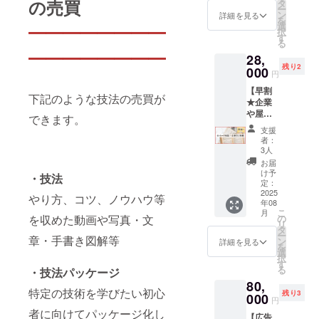
利で
の売買
エリー
タ
8月末）
了後
せん ・
ー
す！ 制
制作や
ン
・同じ
詳細を見る
に、
真鍮に
を
作に関
ブラン
選
宮城県
━━━━━━━━
メール
対して
択
する相
ド立ち
す
内で体
で参加
アレル
る
談や、
上げ、
験でき
方法と
ギーの
━━━━━━━━
28,
商品開
スクー
る
招待
ある方
残り2
発・販
000
ル事
【オー
URLを
円
は、
売に関
業、そ
ナー
お送り
チェー
【早割
するお
の他ビ
「し
いたし
下記のような技法の売買が
ンを通
★企業
悩み、
ジネス
ん」の
ます ★
してペ
や屋号
ブラン
等に関
できます。
工房見
領収書
ンダン
のロゴ
ド立ち
してご
学ツ
が必要
支援
トにす
掲載 ※
上げに
相談頂
アー】
者：
な方は
るな
広告画
関する
けます
3人
と合わ
ご支援
ど、真
像不
相談、
・リ
せて実
お届
後、
鍮が直
可】 ・
雑談な
ターン
け予
施希望
メッ
・技法
接肌に
わざの
どな
定：
購入
の場合
セージ
触れな
わサイ
2025
ど、な
後、実
やり方、コツ、ノウハウ等
は、同
にてお
いよう
年08
トの全
んでも
施日程
じ日程
申し付
な対策
こ
月
ページ
OK。秘
を収めた動画や写真・文
の
を調整
で調整
けくだ
を行っ
リ
のフッ
密厳守
タ
させて
致しま
さい ★
てくだ
ー
章・手書き図解等
ター
いたし
ン
頂きま
詳細を見る
す ・現
目標未
さい ※
を
に、企
ます
選
す（日
地集
達成の
幅と厚
択
業や屋
（公序
す
程調整
合、所
場合は
みに
る
・技法パッケージ
号のロ
良俗に
の有効
要時間
全額返
よってR
80,
ゴや
反する
期限：
は1～2
金！
特定の技術を学びたい初心
サイズ
残り3
マーク
000
内容、
2025年
時間
円
が異な
を掲載
法令に
7月～
（仙台
者に向けてパッケージ化し
りま
【広告
します