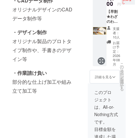
・CADデータ制作
・本リ
00
トリエ
でお伺
728×90
を掲載
し
て、こ
円
リース
ミレ」
いしま
px、ス
します
れから
オリジナルデザインのCAD
【早割
後、
さんの
す ★領
マホ：
※2 4.わ
も一歩
★わざ
メール
提供で
収書が
234×60
ざのわ
データ制作等
ずつ取
のわ・
にて
お届け
必要な
px程
サイト
り組ん
ご利用
クーポ
してお
方はご
度）、
にて、
でまい
支援
クーポ
・デザイン制作
ンコー
りま
支援
リンク
商品や
りま
者：
ン券
ドを送
す。
後、
付き ※2.
サービ
10人
す。今
オリジナル製品のプロトタ
10000
付させ
「アト
メッ
掲載サ
ス、ま
後と
お届
円分】
て頂き
リエ ミ
セージ
イズ
たは企
け予
も、あ
イプ制作や、手書きのデザ
・わざ
ます ・
定：
レ」さ
にてお
（120x
業を紹
たたか
のわ本
2026
ご利用
んに
申し付
90px程
介する
く見
イン等
年08
リリー
期間：
は、今
けくだ
度）、
記事を1
守って
こ
月
ス後、
2026年
の
年6月に
さい ★
リンク
ページ
いただ
リ
サイト
8月～
タ
実施し
目標未
付き 掲
独占で
・作業請け負い
けたら
ー
内でご
2027年
ン
たクラ
達成の
載期
掲載し
詳細を見る
嬉しい
を
利用頂
7月 ※わ
部分的な仕上げ加工や組み
選
ウド
場合は
間：
ます 5.
で
択
ける
ざのわ
す
ファン
全額返
2025年
オー
す。』
る
立て加工等
クーポ
で出品
ディン
金！
8月～
ナーし
このプロ
（誕生
ン券で
され
グわざ
2027年
んが毎
日を祝
ジェクト
す※ ・
る、道
のわで
3月 ★
日放送
う等も
本リ
具・材
ご支援
限定数
してい
は、All-or-
可） ----
リース
料・技
頂きま
に達し
るポッ
-----------
Nothing方式
後、
法・
した。
次第、
ドキャ
-----------
メール
デー
「アト
販売終
スト
です。
---- ・放
にて
タ・技
リエ ミ
了とな
「ドキ
送期
目標金額を
クーポ
術サー
レ」さ
ります
ドキ！
間：
ンコー
ビス
ん、ご
★掲載
BrandN
達成した場
2025年