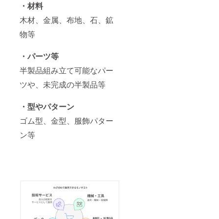
・材料
ト、
Amazo
木材、金属、布地、石、鉱
n
Music
物等
、
YouTub
eポッド
・パーツ等
キャス
ト、
半製品組み立て可能なパー
YouTub
e
ツや、未完成の半製品等
Music
、
・型やパターン
Spotify
、
ゴム型、金型、服飾パター
LISTEN
（限定
ン等
公開）
他、
WEB媒
体含
め、合
計17媒
体で拡
散 ・合
計リス
ナー
数：約