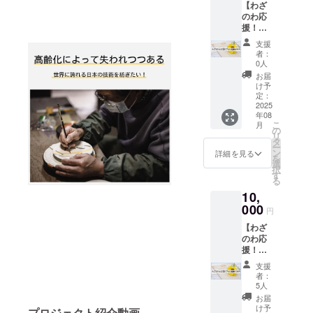
を切り拓く
【わざ
ための共創
のわ応
援！プ
コミュニ
ラン
支援
ティを2021
A★500
者：
年2月に創
0円】
0人
・お礼
設、総メン
お届
のメー
け予
バー数650人
ルをお
定：
送りい
2025
超。
年08
たしま
こ
月
す ・わ
の
リ
ざのわ
タ
ー
サイト
ン
詳細を見る
を
の特設
選
択
ページ
す
る
内に、
10,
支援者
様のお
000
円
名前を
【わざ
掲載し
のわ応
ます※
援！プ
・ご希
ラン
望の方
支援
B★1万
はリン
者：
円】 ・
クを張
5人
お礼の
ります
お届
メール
・掲載
け予
プロジェクト紹介動画