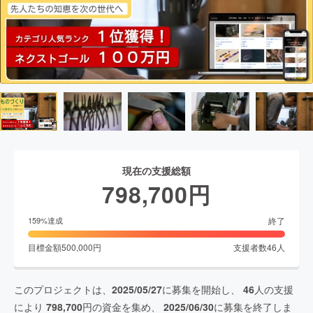
現在の支援総額
798,700
円
終了
159
%達成
目標金額
500,000
円
支援者数
46
人
このプロジェクトは、
2025/05/27
に募集を開始し、
46
人の支援
により
798,700
円の資金を集め、
2025/06/30
に募集を終了しま