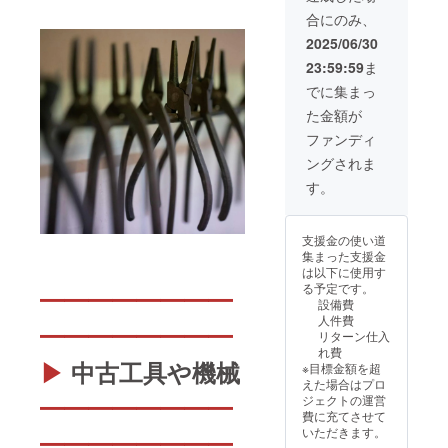
ドを送
（修
支援頂
内容に
ew！」
8月1日
合にのみ、
付させ
理、加
き、本
ついて
にて、
～2026
て頂き
工、
当にあ
は、プ
支援頂
2025/06/30
年7月末
ます ・
オー
りがと
ロジェ
いた事
の放送
23:59:59
ま
ご利用
ダーメ
うござ
クト終
業者の
の中で1
期間：
イド
いまし
了後、
商品や
でに集まっ
回（希
2026年
等）に
た！
メール
サービ
望日ご
た金額が
8月～
ご利用
ジュエ
でお伺
スを1ヶ
相談
2027年
可能 ★
リー教
いしま
月間に
ファンディ
可、土
7月 ※わ
領収書
室「ア
す ★領
わたっ
日祝は
ングされま
ざのわ
が必要
トリエ
収書が
て紹介
休み）
で出品
な方は
ミレ」
必要な
し、ラ
す。
・放送
され
ご支援
さんで
方はご
ジオ概
媒体：
る、道
後、
は、
支援
要欄か
stand.f
具・材
メッ
「道具
後、
ら関連
m、
支援金の使い道
料・技
セージ
を握っ
メッ
サイト
Apple
集まった支援金
法・
にてお
たこと
セージ
1URLに
ポッド
は以下に使用す
デー
申し付
がな
にてお
リンク
キャス
る予定です。
━━━━━━━━
タ・技
けくだ
い」そ
申し付
を張り
ト、
設備費
術サー
さい ★
んな超
けくだ
ます。
Amazo
人件費
ビス
目標未
━━━━━━━━
初心者
さい ★
※1.掲載
n
リターン仕入
（修
達成の
さんで
目標未
サイ
Music
れ費
理、加
場合は
も、手
達成の
ズ：大
、
▶
中古工具や機械
※目標金額を超
工、
全額返
ぶらで
場合は
（PC：
YouTub
えた場合はプロ
オー
金！
参加OK
全額返
728×90
eポッド
ジェクトの運営
━━━━━━━━
ダーメ
の体験
金！
px、ス
キャス
費に充てさせて
イド
教室か
マホ：
ト、
いただきます。
━━━━━━━━
等）に
ら、本
234×60
YouTub