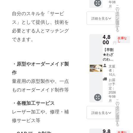
年08
用でき
付き ※2.
援者リ
ター
うござ
こ
月
ます。
掲載サ
スト
に、広
いまし
の
リ
SNSで
イズ
に、企
告バ
自分のスキルを「サービ
た。美
タ
ー
の利用
（120x
業や屋
ナーを
緒さん
ン
詳細を見る
を
ス」として提供し、技術を
等、二
90px程
号のロ
掲載し
のご支
選
択
次利用
度）、
ゴや
ます ※1
援のお
す
る
必要とする人とマッチング
も可能
リンク
マーク
2.わざ
かげ
4,8
ですの
付き 掲
を掲載
のわサ
で、日
できます。
在庫な
で、ご
載期
します
イトの
00
本が誇
し
円
自身の
間：
※2 4.わ
全ペー
る手仕
【早割
PRにお
2025年
ざのわ
ジの
事の技
★わざ
役立て
8月～
サイト
フッ
術、そ
のわ・
くださ
2027年
にて、
ター
しても
・原型やオーダーメイド製
ご利用
い。 ---
3月 ★
商品や
に、企
のづく
支援
クーポ
【放送
限定数
サービ
業や屋
りの文
者：
作
ン券
例】-----
に達し
ス、ま
号のロ
化に、
10人
5000円
-----------
次第、
たは企
ゴや
新しい
お届
量産用の原型製作や、一点
分】 ・
- 『この
販売終
業を紹
マーク
命が吹
け予
わざの
放送
了とな
介する
を掲載
定：
き込ま
ものオーダーメイド制作等
わ本リ
2026
は、神
ります
記事を1
します
れまし
年08
リース
奈川
★掲載
ページ
※2 3.支
た。頂
こ
月
後、サ
・各種加工サービス
県・藤
内容に
独占で
援者リ
の
いた想
リ
イト内
沢市で
ついて
掲載し
スト
タ
いを胸
ー
レーザー加工や、修理・補
でご利
開かれ
は、プ
ます ※1.
に、企
ン
に、
詳細を見る
を
用頂け
ている
ロジェ
掲載サ
業や屋
選
「わざ
択
修サービス等
るクー
ジュエ
クト終
イズ：
号のロ
す
のわ」
る
ポン券
リー教
了後、
大
ゴや
の実現
9,8
です※
室「ア
メール
（PC：
マーク
に向け
在庫な