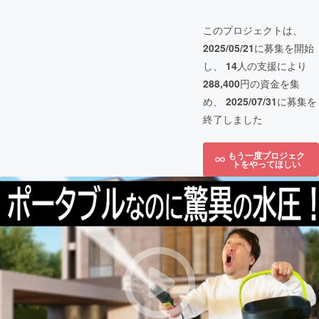
このプロジェクトは、
2025/05/21
に募集を開始
し、
14
人の支援により
288,400
円の資金を集
め、
2025/07/31
に募集を
終了しました
もう一度プロジェク
トをやってほしい