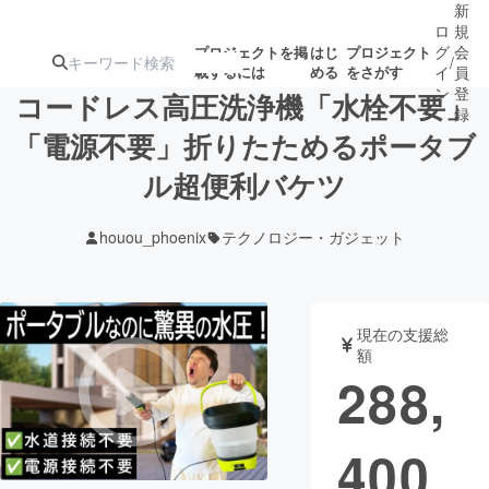
新
ロ
規
グ
会
プロジェクトを掲
はじ
プロジェクト
/
載するには
める
をさがす
イ
員
ン
登
コードレス高圧洗浄機「水栓不要」
録
「電源不要」折りたためるポータブ
ル超便利バケツ
人気のプロ
注目のリ
注目の新着プロ
募集終了が近いプ
もうすぐ公開
ジェクト
ターン
ジェクト
ロジェクト
されます
houou_phoenix
テクノロジー・ガジェット
アート・写真
音楽
現在の支援総
テクノロジー・ガジェット
ゲーム・サ
額
288,
映像・映画
書籍・雑誌
400
ビジネス・起業
チャレンジ