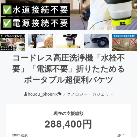
コードレス高圧洗浄機「水栓不
要」「電源不要」折りたためる
ポータブル超便利バケツ
houou_phoenix
テクノロジー・ガジェット
現在の支援総額
288,400
円
終了
288
%達成