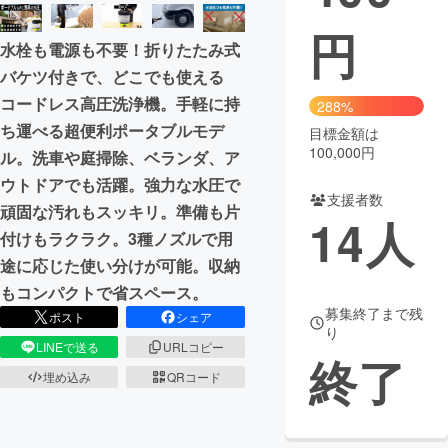
円
まちづくり・地域活性化
水栓も電源も不要！折りたたみ式
バケツ付きで、どこでも使える
CAMPFIRE for Social Good
CAMPFIRE Creation
コードレス高圧洗浄機。手軽に持
288%
CAMPFIREふるさと納税
machi-ya
コミュニティ
ち運べる超便利ポータブルモデ
目標金額は
100,000円
ル。洗車や庭掃除、ベランダ、ア
ウトドアでも活躍。強力な水圧で
支援者数
頑固な汚れもスッキリ。準備も片
14
人
付けもラクラク。3種ノズルで用
途に応じた使い分けが可能。収納
もコンパクトで省スペース。
募集終了まで残
ポスト
シェア
り
LINEで送る
URLコピー
終了
埋め込み
QRコード