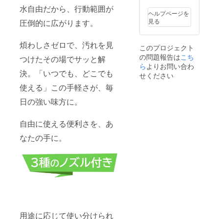
致しま
ご負担
場合、再送
水自由だから、行動範囲が
せん。
いただ
ヘルプページを
活動報
手数料およ
きま
見る
圧倒的に広がります。
告をご
す。
び送料（合
覧くだ
計1,500円・
さい。
煩わしさゼロで、汚れを見
このプロジェクト
※保管期
税込）をご
の問題報告は
限超過
こち
つけたその場でサッと解
負担いただ
などに
ら
よりお問い合わ
きます。
より荷
決。「いつでも、どこでも
せください
物が弊
使える」この手軽さが、毎
社へ返
●ご住所の誤
送され
日の強い味方に。
た場
入力につい
合、再
て<
送手数
自由に使える便利さを、あ
ご支援時に
料およ
び送料
ご登録いた
なたの手に。
（1,500
だいたご住
円）を
所に誤りが
ご負担
いただ
あり返送さ
きま
れた場合
す。
も、再送費
用をご負担
いただきま
用途に応じて使い分けられ