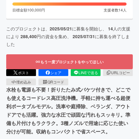
目標金額
100,000
円
支援者数
14
人
このプロジェクトは、
2025/05/21
に募集を開始し、
14
人の支援
により
288,400
円の資金を集め、
2025/07/31
に募集を終了しま
した
もう一度プロジェクトをやってほしい
ポスト
シェア
LINEで送る
URLコピー
埋め込み
QRコード
水栓も電源も不要！折りたたみ式バケツ付きで、どこで
も使えるコードレス高圧洗浄機。手軽に持ち運べる超便
利ポータブルモデル。洗車や庭掃除、ベランダ、アウト
ドアでも活躍。強力な水圧で頑固な汚れもスッキリ。準
備も片付けもラクラク。3種ノズルで用途に応じた使い
分けが可能。収納もコンパクトで省スペース。