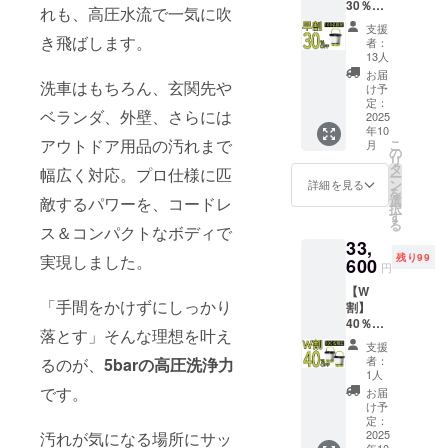
30％OF
れも、高圧水流で一気に吹
アイテム
F100名
支援
限定 定
を、これか
き飛ばします。
者：
価
13人
らもお届け
28,000
お届
してまいり
円円
洗車はもちろん、玄関先や
け予
→19,60
定：
ます。
ベランダ、外壁、さらには
0円
2025
年10
（税・
アウトドア用品の汚れまで
こ
月
新商品やお
送料
の
リ
込）
タ
得情報は、
幅広く対応。プロ仕様に匹
ー
【内
ン
詳細を見る
LINE公式ア
を
容】 ・
選
敵するパワーを、コードレ
択
高圧
カウントで
す
る
ポータ
ス＆コンパクトなボディで
随時ご案内
33,
ブル洗
中！
残り99
実現しました。
浄バケ
600
円
ツ ×１
ぜひこの機
【W
・付属
会にお友達
「手間をかけずにしっかり
割】
ノズル
40％OF
登録をお願
×２ ・
落とす」そんな理想を叶え
F100名
USB
いいたしま
支援
限定 定
ケーブ
者：
るのが、
5barの高圧洗浄力
す。
価
ル×１
1人
56.000
・日本
です。
お届
円
語説明
け予
→33,60
書 ×１
定：
【当社規約
0円
2025
汚れが気になる場所にサッ
※PSE
年10