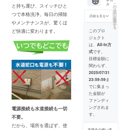
（税・
マーク
とご案内事
こ
月
と持ち運び、スイッチひと
送料
（その
の
項】
リ
込）
他法定
タ
ー
つで本格洗浄。毎日の掃除
【内
●キャンセル
表示を
ン
詳細を見る
を
容】 ・
含む）
選
について
やメンテナンスが、驚くほ
択
高圧
表示済
す
る
ご支援確定
ポータ
み 【配
このプロ
ど快適に変わります。
ブル洗
送時
後のキャン
ジェクト
浄バケ
期】 商
セルは原則
ツ ×２
品到着
は、
All-In方
としてお受
・付属
は最短
式
です。
ノズル
で2025
けしており
×４ ・
年９
目標金額に
ません。あ
USB
月、遅
関わらず、
ケーブ
らかじめご
くとも
ル×２
１０月
2025/07/31
了承のう
・日本
を想定
え、ご支援
23:59:59
ま
語説明
してお
書 ×２
りま
いただきま
でに集まっ
※PSE
す。 ※
すようお願
た金額が
マーク
製造状
い申し上げ
（その
況によ
ファンディ
他法定
り出荷
ます。
ングされま
表示を
電源接続も水道接続も一切
時期が
なお、万が
含む）
遅れる
す。
不要。
表示済
一不良品が
場合が
み 【配
ござい
届いた場合
だから、場所を選ばず、使
送時
ます。
支援金の使い道