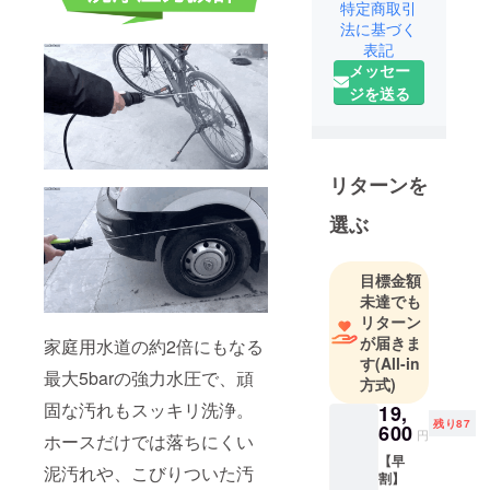
て、心から
特定商取引
「欲しい」
法に基づく
表記
と思えるも
メッセー
のだけを。
ジを送る
私たちはそ
んな信念の
もと、日々
リターンを
おもしろく
て役に立つ
選ぶ
商品の企
画・開発に
目標金額
挑んでいま
未達でも
す。
リターン
が届きま
家庭用水道の約2倍にもなる
す
(All-in
「面白い」
最大5barの強力水圧で、頑
方式)
「便利」
固な汚れもスッキリ洗浄。
19,
「欲しかっ
残り87
600
た！」と感
円
ホースだけでは落ちにくい
じていただ
【早
泥汚れや、こびりついた汚
割】
けるような