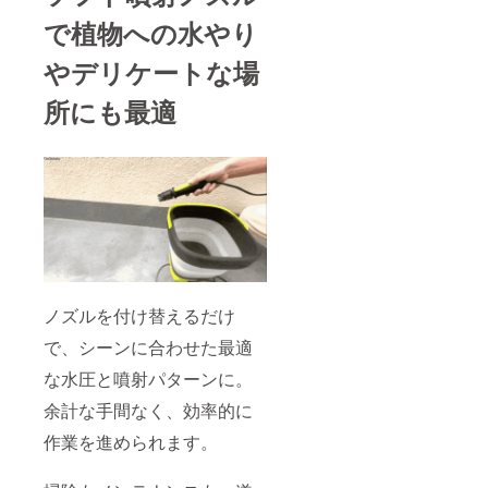
harassment
で植物への水やり
）」に基づ
き、すべて
やデリケートな場
のご支援者
所にも最適
様と誠実に
向き合って
おります。
過度な要求
や威圧的な
言動など、
正常なコ
ミュニケー
ションを妨
ノズルを付け替えるだけ
げる行為が
で、シーンに合わせた最適
確認された
場合は、対
な水圧と噴射パターンに。
応をお断り
余計な手間なく、効率的に
させていた
作業を進められます。
だくことが
ございま