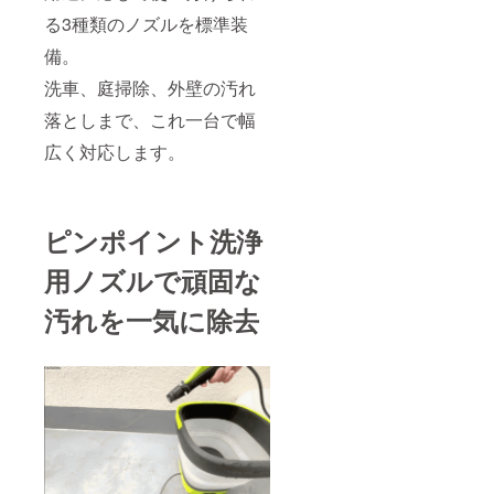
す。入力内
る3種類のノズルを標準装
容にお間違
備。
いがないよ
うご注意く
洗車、庭掃除、外壁の汚れ
ださい。
落としまで、これ一台で幅
広く対応します。
●返送時の対
応について
商品が返送
された際、
ピンポイント洗浄
弊社からの
用ノズルで頑固な
個別連絡は
行っており
汚れを一気に除去
ません。
返送に心当
たりのある
方は、お手
数ですがご
自身でご連
絡いただき
ますようお