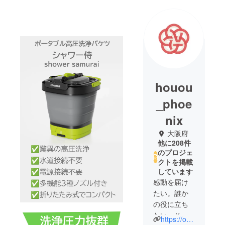
houou
_phoe
nix
大阪府
他に208件
のプロジェ
クトを掲載
しています
感動を届け
たい。誰か
の役に立ち
たい。そし
https://our-product.com/fm/31566/zbfGwgws