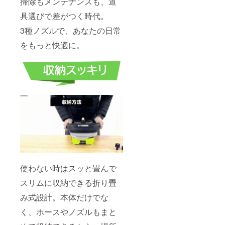
掃除もメンテナンスも、道
す。何卒ご
理解とご協
具選びで差がつく時代。
力をお願い
3種ノズルで、あなたの日常
申し上げま
をもっと快適に。
す。
●プロジェク
ト情報や限
定クーポ
ン、100％還
元キャン
ペーン情報
を読者限定
で配信中！
使わない時はスッと畳んで
スリムに収納できる折り畳
み式設計。本体だけでな
く、ホースやノズルもまと