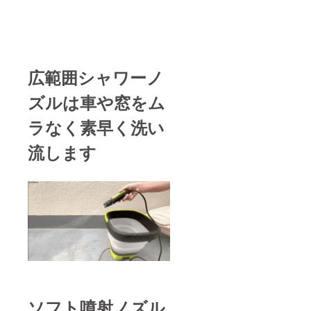
願いいたし
ます。ご連
絡をいただ
き次第、再
広範囲シャワーノ
配送のお手
続きをいた
ズルは車や窓をム
します。
ラなく素早く洗い
●ご連絡や対
流します
応に関して
弊社では、
CAMPFIRE
が定める
「カスタ
マーハラス
メントに関
する方針
https://camp-
fire.jp/custo
ソフト噴射ノズル
mer-