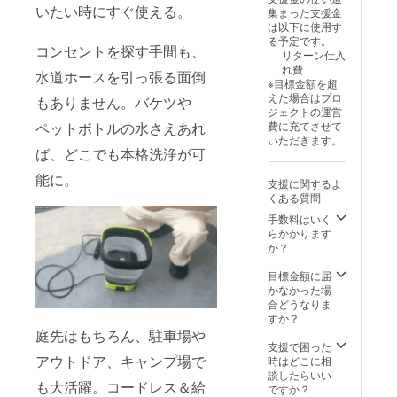
は、速やか
期】 商
※商品代
いたい時にすぐ使える。
集まった支援金
品到着
を安く
に代替品を
は以下に使用す
は最短
する為
お送りいた
る予定です。
で2025
に工数
コンセントを探す手間も、
リターン仕入
します。
年９
削減を
れ費
月、遅
水道ホースを引っ張る面倒
してお
※目標金額を超
くとも
り出荷
●ご不在時の
えた場合はプロ
もありません。バケツや
１０月
連絡は
ジェクトの運営
を想定
お受け取り
致しま
費に充てさせて
ペットボトルの水さえあれ
してお
せん。
について
いただきます。
りま
活動報
ば、どこでも本格洗浄が可
商品お届け
す。 ※
告をご
製造状
覧くだ
時にご不在
能に。
支援に関するよ
況によ
さい。
だった場合
くある質問
り出荷
※保管期
は、不在票
時期が
限超過
手数料はいく
遅れる
などに
らかかります
をご確認の
場合が
より荷
か？
うえ、必ず
ござい
物が弊
ます。
再配達をご
社へ返
目標金額に届
※商品代
送され
かなかった場
依頼くださ
を安く
た場
合どうなりま
い。
する為
合、再
すか？
に工数
送手数
お受け取り
庭先はもちろん、駐車場や
削減を
料およ
支援で困った
いただけず
してお
び送料
アウトドア、キャンプ場で
時はどこに相
弊社倉庫に
り出荷
（1,500
談したらいい
も大活躍。コードレス＆給
連絡は
円）を
ですか？
返送された