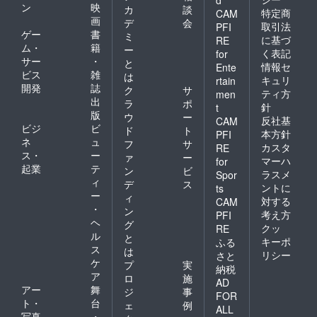
ン
映
カ
談
特定商
CAM
画
デ
会
取引法
PFI
ゲー
書
ミ
に基づ
RE
ム・
籍
ー
く表記
for
サー
・
と
情報セ
Ente
ビス
雑
は
キュリ
rtain
開発
誌
ク
サ
ティ方
men
出
ラ
ポ
針
t
版
ウ
ー
反社基
CAM
ビジ
ビ
ド
ト
本方針
PFI
ネ
ュ
フ
サ
カスタ
RE
ス・
ー
ァ
ー
マーハ
for
起業
テ
ン
ビ
ラスメ
Spor
ィ
デ
ス
ントに
ts
ー
ィ
対する
CAM
・
ン
考え方
PFI
ヘ
グ
クッ
RE
ル
と
キーポ
ふる
ス
は
リシー
さと
ケ
プ
実
納税
ア
ロ
施
AD
アー
舞
ジ
事
FOR
ト・
台
ェ
例
ALL
写真
・