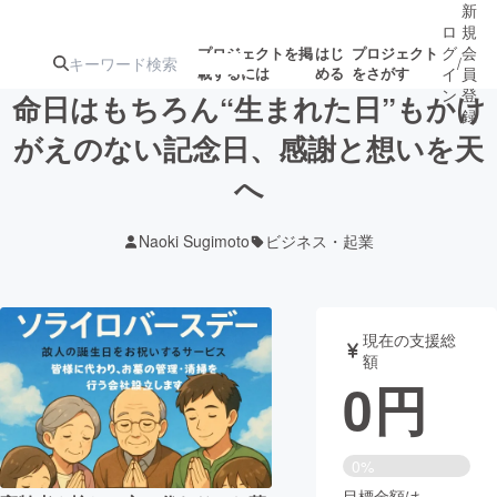
新
ロ
規
グ
会
プロジェクトを掲
はじ
プロジェクト
/
載するには
める
をさがす
イ
員
ン
登
命日はもちろん“生まれた日”もかけ
録
がえのない記念日、感謝と想いを天
へ
人気のプロ
注目のリ
注目の新着プロ
募集終了が近いプ
もうすぐ公開
ジェクト
ターン
ジェクト
ロジェクト
されます
Naoki Sugimoto
ビジネス・起業
アート・写真
音楽
現在の支援総
テクノロジー・ガジェット
ゲーム・サ
額
0
円
映像・映画
書籍・雑誌
0%
ビジネス・起業
チャレンジ
目標金額は