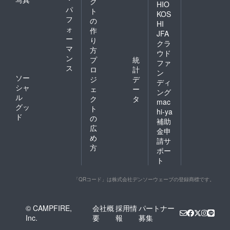
ク
HIO
パ
ト
KOS
フ
の
HI
ォ
作
JFA
ー
り
クラ
マ
方
ウド
ン
プ
統
ファ
ス
ロ
計
ン
ソー
ジ
デ
ディ
シャ
ェ
ー
ング
ル
ク
タ
mac
グッ
ト
hi-ya
ド
の
補助
広
金申
め
請サ
方
ポー
ト
「QRコード」は株式会社デンソーウェーブの登録商標です。
© CAMPFIRE,
会社概
採用情
パートナー
Inc.
要
報
募集