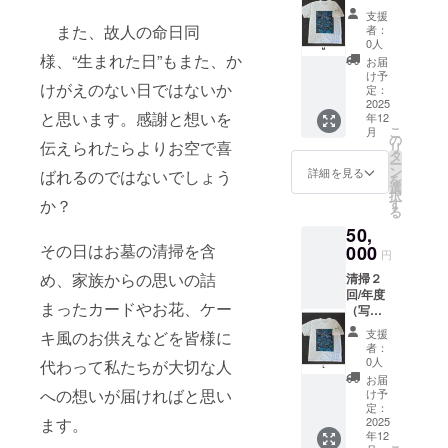
報告
せてい
日～２
支援
付）＋
ただき
０２６
また、故人の命日同
者：
記念
ますの
年１２
0人
グッズ
様、“生まれた日”もまた、か
でご了
月２６
お届
（ス
承くだ
日まで
け予
けがえのない日ではないか
タッフT
さい。
定：
(年末年
シャ
2025
ただ
始休み
と思います。感謝と想いを
年12
ツ） ご
し、場
１２月
こ
月
支援者
所によ
の
２７日
伝えられたらよりお空で喜
リ
様のご
り出張
タ
～１月
ー
先祖様
費を頂
ン
４日)
詳細を見る
ばれるのではないでしょう
を
やご親
戴する
選
択
族様、
場合が
か？
す
る
お知り
ござい
50,
合いの
ます。
その日はお墓の清掃を含
お墓を
000
リター
円
清掃及
ン期限:
め、家族からの思いの詰
清掃２
びお供
２０２
回/年度
え等い
６年１
まったカードやお花、ケー
（写真
たしま
２月１
報告
す。 実
日～２
支援
キ風のお供えなどを皆様に
付）次
施時期
０２６
者：
年度割
につい
年１２
0人
代わって私たちが大切な人
引３0％
てはご
月２６
お届
（予
相談さ
への想いが届ければと思い
日まで
け予
定）＋
せてい
定：
(年末年
ます。
記念
2025
ただき
始休み
年12
グッズ
ますの
１２月