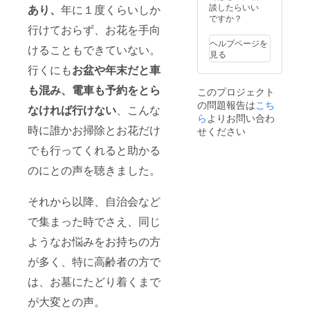
しま
談したらいい
あり、
年に１度くらいしか
す。 ・
ですか？
サイズ
行けておらず、お花を手向
展開：
ヘルプページを
けることもできていない。
M, L,XL
見る
・カ
行くにも
お盆や年末だと車
ラー展
開：白
も混み、電車も予約をとら
このプロジェクト
※サイズ
の問題報告は
は、プ
こち
なければ行けない
、こんな
ルダウ
ら
よりお問い合わ
ンによ
時に誰かお掃除とお花だけ
せください
り選択
でも行ってくれると助かる
してく
ださい
のにとの声を聴きました。
それから以降、自治会など
で集まった時でさえ、同じ
ようなお悩みをお持ちの方
が多く、特に高齢者の方で
は、お墓にたどり着くまで
が大変との声。