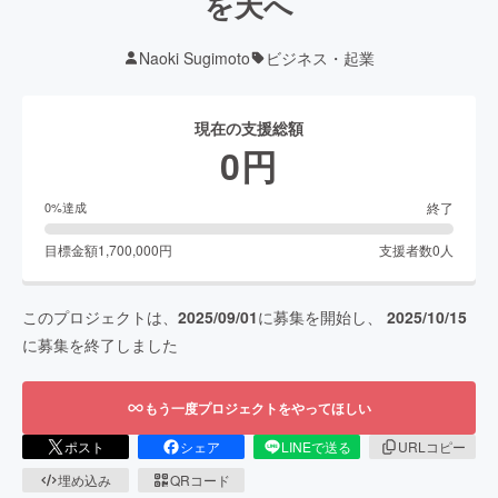
を天へ
Naoki Sugimoto
ビジネス・起業
現在の支援総額
0
円
終了
0
%達成
目標金額
1,700,000
円
支援者数
0
人
このプロジェクトは、
2025/09/01
に募集を開始し、
2025/10/15
に募集を終了しました
もう一度プロジェクトをやってほしい
ポスト
シェア
LINEで送る
URLコピー
埋め込み
QRコード