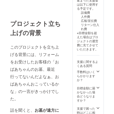
集まった支援金
ただ
タッフT
は以下に使用す
し、場
シャツ
る予定です。
所によ
を提供
設備費
り出張
しま
人件費
費を頂
す。 ・
広報/宣伝費
プロジェクト立ち
戴する
サイズ
リターン仕入
場合が
展開：
れ費
ござい
上げの背景
M, L,XL
※目標金額を超
ます。
・カ
えた場合はプロ
リター
ラー展
ジェクトの運営
ン期限:
開：白
費に充てさせて
このプロジェクトを立ち上
２０２
※サイズ
いただきます。
６年１
は、プ
げる背景には、リフォーム
２月１
ルダウ
日～２
ンによ
をお受けしたお客様の「お
支援に関するよ
０２６
り選択
くある質問
年１２
してく
ばあちゃんのお墓、最近
月２６
ださい
手数料はいく
日まで
行ってないんだよなぁ、お
らかかります
(年末年
か？
始休み
ばあちゃんおこっているか
１２月
目標金額に届
な」の一言がきっかけでし
２７日
かなかった場
～１月
合どうなりま
た。
４日) ス
すか？
タッフT
シャツ
支援で困った
話を聞くと、
お墓が遠方に
を提供
時はどこに相