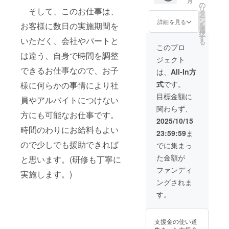
こ
月
（オリ
でご了
の
２７日
リ
そして、このお仕事は、
ジナル
承くだ
タ
～１月
ー
スタッ
さい。
ン
４日)
詳細を見る
お客様に数日の実施期間を
を
フTシャ
ただ
選
択
ツ） ご
し、場
す
いただく、会社やパートと
る
支援者
所によ
このプロ
様のご
り出張
は違う、自身で時間を調整
ジェクト
先祖様
費を頂
やご親
できるお仕事なので、お子
戴する
は、
All-In方
族様、
場合が
式
です。
様に何らかの事情により社
お知り
ござい
合いの
ます。
目標金額に
員やアルバイトにつけない
お墓を
リター
関わらず、
清掃及
ン期限:
方にも可能なお仕事です。
びお供
２０２
2025/10/15
え等い
６年１
時間のわりにお給料もよい
23:59:59
ま
たしま
２月１
す。 実
ので少しでも援助できれば
日～２
でに集まっ
施時期
０２６
た金額が
と思います。(研修も丁寧に
につい
年１２
てはご
月２６
ファンディ
実施します。)
相談さ
日まで
ングされま
せてい
(年末年
ただき
始休み
す。
ますの
１２月
でご了
２７日
承くだ
～１月
支援金の使い道
さい。
４日) ス