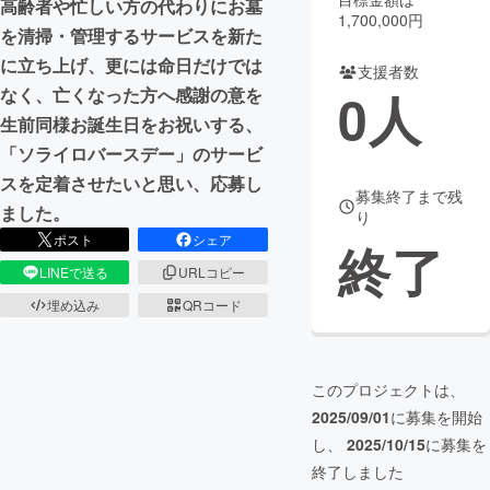
高齢者や忙しい方の代わりにお墓
1,700,000円
を清掃・管理するサービスを新た
まちづくり・地域活性化
に立ち上げ、更には命日だけでは
支援者数
0
人
なく、亡くなった方へ感謝の意を
CAMPFIRE for Social Good
CAMPFIRE Creation
生前同様お誕生日をお祝いする、
CAMPFIREふるさと納税
machi-ya
コミュニティ
「ソライロバースデー」のサービ
スを定着させたいと思い、応募し
募集終了まで残
ました。
り
ポスト
シェア
終了
LINEで送る
URLコピー
埋め込み
QRコード
このプロジェクトは、
2025/09/01
に募集を開始
し、
2025/10/15
に募集を
終了しました