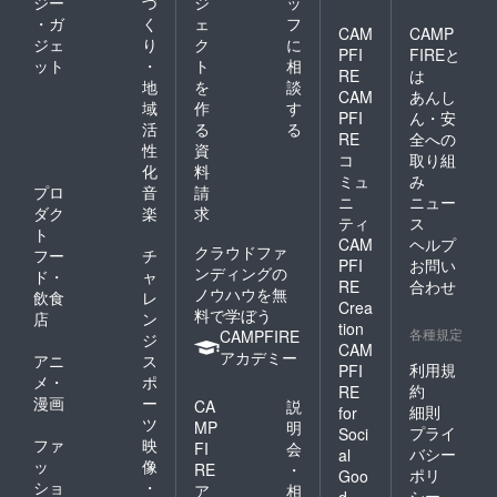
ジー
づ
ジ
ッ
・ガ
く
ェ
フ
CAM
CAMP
ジェ
り
ク
に
PFI
FIREと
ット
・
ト
相
RE
は
地
を
談
CAM
あんし
域
作
す
PFI
ん・安
活
る
る
RE
全への
性
資
コ
取り組
化
料
ミュ
み
プロ
音
請
ニ
ニュー
ダク
楽
求
ティ
ス
ト
CAM
ヘルプ
クラウドファ
フー
チ
PFI
お問い
ンディングの
ド・
ャ
RE
合わせ
ノウハウを無
飲食
レ
Crea
料で学ぼう
店
ン
tion
各種規定
CAMPFIRE
ジ
CAM
アカデミー
アニ
ス
利用規
PFI
メ・
ポ
約
RE
漫画
ー
CA
説
細則
for
ツ
MP
明
プライ
Soci
ファ
映
FI
会
バシー
al
ッ
像
RE
・
ポリ
Goo
ショ
・
ア
相
シー
d