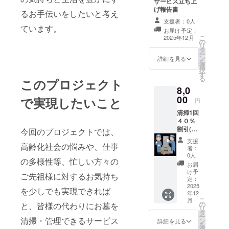
サービス立ち上
げ報告書
るお手伝いをしたいと考え
支援者：0人
ています。
お届け予定：
こ
2025年12月
の
リ
タ
ー
ン
詳細を見る
を
選
択
す
る
このプロジェクト
8,0
00
で実現したいこと
円
清掃1回
４０％
割引(写
今回のプロジェクトでは、
真報告
支援
高齢化社会の悩みや、仕事
付)＋感
者：
謝状 ご
0人
の多様性等、忙しい方々の
支援者
お届
様のご
け予
ご先祖様に対するお気持ち
先祖様
定：
やご親
2025
を少しでも実現できれば
年12
族様、
こ
月
お知り
の
と、皆様の代わりにお墓を
リ
合いの
タ
ー
お墓を
清掃・管理できるサービス
ン
詳細を見る
を
清掃及
選