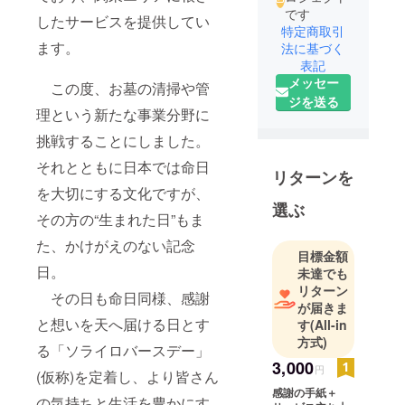
です
したサービスを提供してい
特定商取引
ます。
法に基づく
表記
メッセー
この度、お墓の清掃や管
ジを送る
理という新たな事業分野に
挑戦することにしました。
それとともに日本では命日
リターンを
を大切にする文化ですが、
選ぶ
その方の“生まれた日”もま
た、かけがえのない記念
目標金額
日。
未達でも
リターン
その日も命日同様、感謝
が届きま
と想いを天へ届ける日とす
す
(All-in
方式)
る「ソライロバースデー」
3,000
円
(仮称)を定着し、より皆さん
感謝の手紙＋
の気持ちと生活を豊かにす