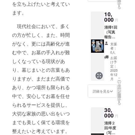
択
を立ち上げたいと考えてい
びお供
す
る
え等い
ます。
10,
たしま
す。 実
000
円
施時期
現代社会において、多く
清掃1回
につい
（写真
てはご
の方が忙しく、また、時間
報告
相談さ
付）＋
せてい
がなく、更には高齢化が進
支援
感謝状
ただき
者：
ご支援
む中で、お墓の手入れが難
ますの
0人
者様の
でご了
お届
しくなっている現状があ
ご先祖
承くだ
け予
様やご
さい。
定：
り、墓じまいとの言葉もあ
親族
2025
ただ
年12
様、お
し、場
りますが、まだまだ高価で
こ
月
知り合
所によ
の
リ
いのお
り出張
タ
あり、かつ場所も限られる
ー
墓を清
費を頂
ン
詳細を見る
を
掃及び
中で、安心してお墓を任せ
戴する
選
択
お供え
場合が
す
る
られるサービスを提供し、
等いた
ござい
30,
しま
ます。
大切な家族の思い出をいつ
す。 実
000
リター
円
施時期
ン期限:
までも美しく保てる環境を
清掃２
につい
２０２
回/年度
てはご
６年１
整えたいと考えています。
（写真
相談さ
２月１