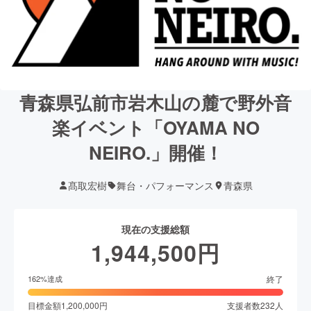
青森県弘前市岩木山の麓で野外音
楽イベント「OYAMA NO
NEIRO.」開催！
髙取宏樹
舞台・パフォーマンス
青森県
現在の支援総額
1,944,500
円
終了
162
%達成
目標金額
1,200,000
円
支援者数
232
人