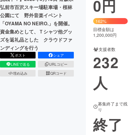
0
円
弘前市百沢スキー場駐車場・桜林
まちづくり・地域活性化
公園にて 野外音楽イベント
162%
「OYAMA NO NEIRO.」を開催。
目標金額は
CAMPFIRE for Social Good
CAMPFIRE Creation
資金集めとして、Ｔシャツ他グッ
1,200,000円
CAMPFIREふるさと納税
machi-ya
コミュニティ
ズを返礼品とした クラウドファ
ンディングを行う
支援者数
232
ポスト
シェア
LINEで送る
URLコピー
埋め込み
QRコード
人
募集終了まで残
り
終了