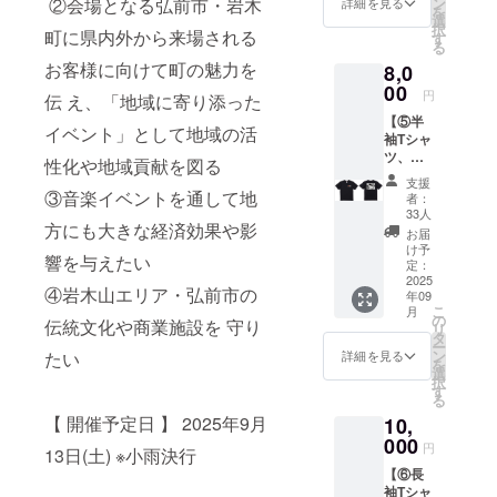
・お礼
ン
②会場となる弘前市・岩木
詳細を見る
を
FESTIVAL
OYAMA
のメー
選
択
NONEI
町に県内外から来場される
ル 9月
2011,2014,2
す
る
RO.岩木
上旬発
016,2019,20
お客様に向けて町の魅力を
8,0
山をデ
送予定
23 (岩手県盛
ザイン
00
円
伝 え、「地域に寄り添った
した
岡市)
【⑤半
フェイ
イベント」として地域の活
・
袖Tシャ
スタオ
ツ、お
ル
ARABAKIRO
性化や地域貢献を図る
礼状
(85cm
支援
CKFES
(メー
×34cm)
③音楽イベントを通して地
者：
2010(宮城
ル)】 ・
・
33人
岩木山
方にも大きな経済効果や影
OYAMA
県)
お届
とレ
NONEI
け予
等にも
響を与えたい
コード
RO.イベ
定：
をデザ
2025
出演する。
ントロ
④岩木山エリア・弘前市の
年09
インし
ゴをデ
メンバー
こ
月
た半袖T
ザイン
の
伝統文化や商業施設を 守り
リ
チェンジが
シャツ
したス
タ
ー
を提供
テッ
ありながら
ン
たい
詳細を見る
を
しま
カー
選
も、自分た
択
す。
(55mm
す
る
ちの世界の
半袖T
×90mm
【 開催予定日 】 2025年9月
10,
シャツ
) ・
確立に努め
【クラ
000
OYAMA
円
13日(土) ※小雨決行
ウド
NONEI
【⑥長
ファン
RO.をデ
袖Tシャ
ディン
ザイン