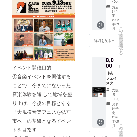
カー、
したシ
49人
ます 9
お礼状
リコン
「UPON MY
お届
月上旬
(メー
バンド
け予
LIFE」で
発送予
ル)】 ・
(幅
定：
定
は、90年代
OYAMA
2025
20mm)
年09
NONEI
ラ
終わりのイ
こ
月
RO.イベ
バーバ
の
ンディーズ
リ
ントロ
ンド
タ
ー
ゴをデ
シーンに、
【クラ
ン
詳細を見る
を
ザイン
ウド
選
本州北端か
択
したス
ファン
す
る
ら関わる。
テッ
ディン
8,0
カー
グ限定
徐々に東日
(55mm
00
色（黒&
円
本全域に活
イベント開催目的
×90mm
オレン
【④
動範囲を広
) ・
ジ）】
①音楽イベントを開催する
フェイ
OYAMA
・お礼
げ、
スタオ
NONEI
のメー
ことで、今までになかった
・八食
ル、ス
RO.イベ
ル 9月
支援
テッ
ントロ
音楽体験を通 して地域を盛
SUMMER
上旬発
者：
カー、
ゴをデ
送予定
11人
FREE LIVE
り上げ、今後の目標とする
ラバー
ザイン
お届
2002～2015
バン
した
け予
「大規模音楽フェスを弘前
ド、お
フェイ
定：
(青森県弘前
礼状
2025
スタオ
市へ」の基盤となるイベン
市)
年09
(メー
ル
こ
月
ル):8,00
・いしがき
(85cm
の
トを目指す
リ
0円】
×34cm)
タ
MUSIC
ー
・