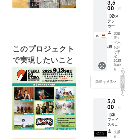
3,5
県弘前市に
ディン
00
て結成。
円
グ限定
色】
当初は
【②ス
サイズ
テッ
SNUFF、
展開：
カー、
S, M,
OPERATION
ラバー
支援
L,XL,XX
バン
IVY、Hi-
者：
L カ
ド、お
28人
STANDARD
ラー:ブ
礼状
このプロジェクト
お届
ラック
などのサウ
(メー
け予
Body
ル)】 ・
定：
ンドに影響
で実現したいこと
:United
OYAMA
2025
を受け、自
Athle
年09
NONEI
12oz(裏
こ
月
主企画の開
RO.イベ
の
パイル)
リ
ントロ
タ
催、 デモ
・新デ
ー
ゴをデ
ン
詳細を見る
ザイ
テープの作
を
ザイン
選
ン ス
択
したス
成、東北各
す
テッ
る
テッ
地への遠征
カー
5,0
カー
(60mm
を行う。
(55mm
00
円
×
×90mm
同じく弘前
60mm
【③
) ・
で活動して
円形)
フェイ
OYAMA
・お礼
スタオ
いた
NONEI
のメー
ル、ス
RO.をデ
CREEPSと
支援
ルをお
テッ
ザイン
者：
送りし
の共同企画