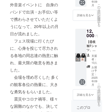
年09
ル):10,0
外音楽イベントに 自身の
こ
月
00円】
Body:U
の
リ
・岩木
ited
タ
バンドで出演・お手伝い等
ー
山とレ
Athle
ン
詳細を見る
を
コード
で携わらさせていただくよ
5.6oz ・
選
択
と桜を
お礼の
す
る
うになって、20年以上の月
デザイ
メール
12,
ンした
をお送
日が流れました。
半袖T
000
りしま
円
シャツ
す 9月
フェス現場に行くたび
【⑧長
を提供
上旬発
袖Tシャ
しま
送予定
に、心身を投じて尽力され
ツ、ス
す。
テッ
半袖T
る各地の同志達の熱意に触
支援
カー、
シャツ
者：
ラバー
れ、最大限の敬意を抱きま
【クラ
13人
バン
ウド
お届
した。
ド、お
ファン
け予
礼状
ディン
定：
会場を埋め尽くした 多く
(メー
2025
グ限定
年09
ル):12,0
色】
の観客各位の熱量に、大き
こ
月
00円】
サイズ
の
リ
・岩木
展開：
タ
な勇気をもらいました。
ー
山とレ
S, M,
ン
詳細を見る
を
コード
L,XL,XX
震災やコロナ禍等、様々
選
択
と桜を
L カ
す
る
な困難のなかでも、決して
デザイ
ラー:ブ
このプロ
ンした
ラック