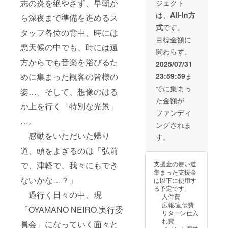
志の炎を絶やさず、早朝か
ジェクト
長袖T
Body
シャツ
:United
は、
All-In方
ら深夜まで準備を進めるス
を提供
Athle
式
です。
しま
5.6oz ・
タッフ各位の背中、時には
す。
OYAMA
目標金額に
長袖T
NONEI
悪天候の中でも、時には遠
関わらず、
シャツ
RO.イベ
【クラ
方からでも音楽を浴びるた
ントロ
2025/07/31
ウド
ゴをデ
23:59:59
ま
めに集まった観客の皆様の
ファン
ザイン
ディン
したス
でに集まっ
姿…。そして、想像のはる
グ限定
テッ
た金額が
色】
カー
か上を行く「特別な光景」
サイズ
(55mm
ファンディ
展開：
×90mm
…。
ングされま
S, M,
) ・
L,XL,XX
感動をいただいた帰り
OYAMA
す。
L カ
NONEI
道、頭をよぎるのは「弘前
ラー:ブ
RO.をデ
ラック
ザイン
支援金の使い道
で、津軽で、我々にもでき
Body
したラ
集まった支援金
:United
バーバ
ないかな…？」
は以下に使用す
Athle
ンド
る予定です。
5.6oz ・
(幅
過行く日々の中、現
人件費
OYAMA
20mm)
広報/宣伝費
NONEI
ラ
「OYAMANO NEIRO.実行委
リターン仕入
RO.イベ
バーバ
れ費
員会」になっていく面々と
ントロ
ンド