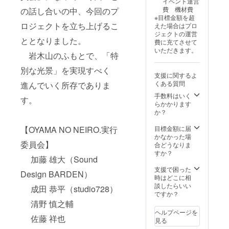
イベント運営
ゴをデ
【クラ
費 機材費
の話し合いの中、今回のプ
ザイン
ウド
※目標金額を超
したス
ファン
ロジェクトを立ち上げるこ
えた場合はプロ
テッ
ディン
ジェクトの運営
カー
グ限定
ととなりました。
費に充てさせて
(55mm
色（黒&
いただきます。
×90mm
オレン
岩木山のふもとで、「特
) ・
ジ）】
OYAMA
別な光景」を実現すべく
・お礼
支援に関するよ
NONEI
のメー
くある質問
進んでいく所存でありま
RO.をデ
ル 9月
ザイン
上旬発
手数料はいく
す。
したラ
送予定
らかかります
バーバ
か？
ンド
(幅
目標金額に届
【OYAMA NO NEIRO.実行
20mm)
かなかった場
ラ
委員会】
合どうなりま
バーバ
すか？
加藤 雄大（Sound
ンド
【クラ
支援で困った
Design BARDEN）
ウド
時はどこに相
ファン
談したらいい
成田 恭平（studio728）
ディン
ですか？
グ限定
清野 慎之輔
色（黒&
ヘルプページを
オレン
佐藤 祥也
見る
ジ）】