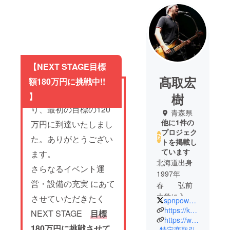
【NEXT STAGE目標
髙取宏
額180万円に挑戦中!!
※皆様のご協力によ
】
樹
り、最初の目標の120
青森県
他に1件の
万円に到達いたしまし
プロジェク
た。ありがとうござい
トを掲載し
ています
ます。
北海道出身
さらなるイベント運
1997年
営・設備の充実 にあて
春 弘前
大学に入学
させていただきたく
spnpower_1997
https://keepthebeat.jp
NEXT STAGE
目標
S.P.N
https://www.tunecore.co.jp/artists/spnpower?lang=en
180万円に挑戦させて
特定商取引