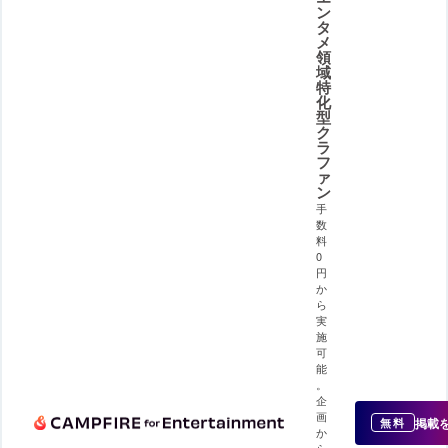
ン
タ
メ
領
域
特
化
型
ク
ラ
フ
ァ
ン
手
数
料
0
円
か
ら
実
施
可
能
。
企
画
掲載
無料
か
ら