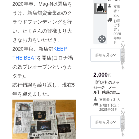
2020年春、Mag-Net閉店を
ルオー
4月
支援
バー)、
者：
株式会社
うけ、新店舗資金集めのク
新ス
2人
キープザ
テッ
お届
ラウドファンディングを行
カー 、
ビート設立
け予
お礼状
定：
い、たくさんの皆様より大
2020年
(メー
2025
年09
夏 弘前
ル)】 ・
きなお力をいただき、
こ
月
左胸に
の
市 土手町に
リ
2020年秋、新店舗
KEEP
OYAMA
タ
新ライブハ
ー
NO
ン
詳細を見る
THE BEAT
を開店(コロナ禍
を
NEIRO.
ウス建設
選
択
ロゴを
す
2020年
の為プレオープンというカ
る
デザイ
秋 KEEP
2,000
ンした
タチ)。
円
パー
THE BEAT
【①お礼のメッ
カーを
試行錯誤を繰り返し、現在5
開店(コロナ
セージ メー
提供し
ル】 感謝の気持
年を迎えました。
禍につき無
ます。
ちを込めて、お
※背面
支援者：31人
観客プレ
礼のメッセージ
にはプ
お届け予定：
オープン)
をお送りしま
リント
こ
2025年09月
の
す。
無し
リ
タ
パー
ー
<S.P.N
ン
詳細を見る
カー
を
選
POWER>
【クラ
択
す
ウド
1997年 青森
る
ファン