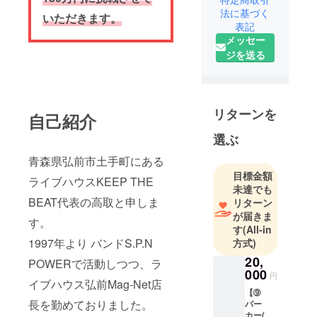
POWER結成
法に基づく
9
いただきます。
表記
月 ライ
メッセー
ブハウス弘
ジを送る
前Mag-Net
開店
ここ
をホームに
リターンを
自己紹介
全国で活動
選ぶ
していく
2001年
青森県弘前市土手町にある
春 弘前
目標金額
ライブハウスKEEP THE
Mag-Net入社
未達でも
BEAT代表の高取と申しま
リターン
が届きま
店長とし
す。
す
(All-in
てブッキン
1997年より バンドS.P.N
方式)
グ全般を担
20,
POWERで活動しつつ、ラ
う
000
円
2020年3月
イブハウス弘前Mag-Net店
【➈
弘前Mag-
長を勤めておりました。
パー
Net閉店
カー(プ