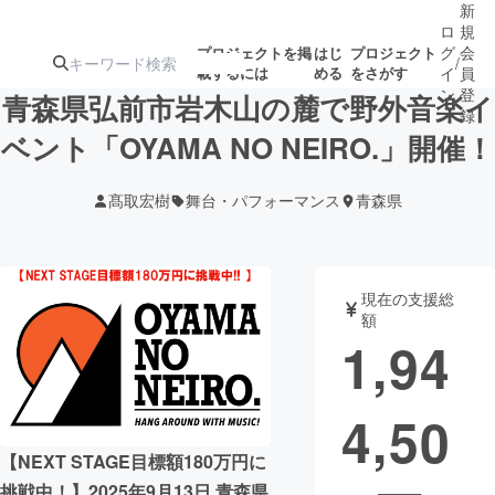
新
ロ
規
グ
会
プロジェクトを掲
はじ
プロジェクト
/
載するには
める
をさがす
イ
員
ン
登
青森県弘前市岩木山の麓で野外音楽イ
録
ベント「OYAMA NO NEIRO.」開催！
人気のプロ
注目のリ
注目の新着プロ
募集終了が近いプ
もうすぐ公開
髙取宏樹
舞台・パフォーマンス
青森県
ジェクト
ターン
ジェクト
ロジェクト
されます
アート・写真
音楽
現在の支援総
額
1,94
テクノロジー・ガジェット
ゲーム・サ
4,50
映像・映画
書籍・雑誌
【NEXT STAGE目標額180万円に
ビジネス・起業
チャレンジ
挑戦中！】2025年9月13日 青森県