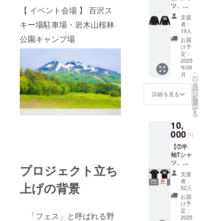
ツ、お
グ限定
したラ
【 イベント会場 】 百沢ス
礼状
色】
バーバ
支援
(メー
サイズ
ンド
キー場駐車場・岩木山桜林
者：
ル)】 ・
展開：
(幅
19人
岩木山
公園キャンプ場
S, M,
20mm)
お届
とレ
L,XL,XX
ラ
け予
コード
L カ
定：
バーバ
と桜を
2025
ラー:ブ
ンド
年09
デザイ
ラック
【クラ
こ
月
ンしたT
Body
の
ウド
リ
シャツ
:United
タ
ファン
ー
を提供
Athle
ン
ディン
詳細を見る
を
しま
5.5oz ・
選
グ限定
択
す。
お礼の
す
色（黒&
る
長袖T
メール
オレン
10,
シャツ
をお送
ジ）】
【クラ
000
りしま
・お礼
円
ウド
す 9月
のメー
【➆半
ファン
上旬発
ル 9月
袖Tシャ
ディン
送予定
上旬発
ツ、ス
グ限定
送予定
プロジェクト立ち
テッ
色】
支援
カー、
サイズ
者：
上げの背景
ラバー
展開：
52人
バン
S, M,
お届
ド、お
L,XL,XX
け予
礼状
L カ
定：
「フェス」と呼ばれる野
(メー
2025
ラー:黒