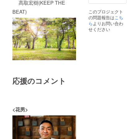
髙取宏樹(KEEP THE
・お礼
のメー
BEAT)
このプロジェクト
ル 9月
の問題報告は
上旬発
こち
送予定
ら
よりお問い合わ
せください
応援のコメント
<花男>