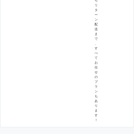
リ
タ
ー
ン
配
送
ま
で
、
す
べ
て
お
任
せ
の
プ
ラ
ン
も
あ
り
ま
す
！