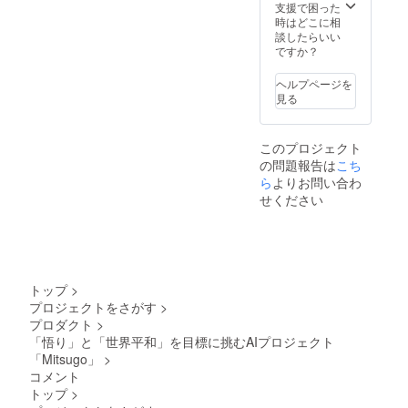
7月末ま
とな
体を支
支援で困った
で この
り、よ
援する
時はどこに相
リター
り広い
こと
談したらいい
ンは該
視野で
に、最
ですか？
当リ
の探求
大の価
ターン
活動を
値を見
ヘルプページを
と同じ
可能に
出して
見る
内容に
しま
くださ
なりま
す。追
る方の
す。
加の特
ための
このプロジェクト
【該当
典はあ
究極の
の問題報告は
リター
りませ
支援
こち
ン】
んが、
コース
ら
よりお問い合わ
「【フ
そのご
です。
せください
ィード
志はプ
プロ
バック
ロジェ
ジェク
参加
クトに
トの最
コー
とって
も深
ス】
計り知
く、最
20,000
れない
も困難
トップ
>
円」と
価値を
な挑戦
プロジェクトをさがす
>
「【世
持ちま
を、最
プロダクト
>
界平和
す。 こ
大限の
コー
のリ
信頼を
「悟り」と「世界平和」を目標に挑むAIプロジェクト
ス】
ターン
もって
「Mitsugo」
>
100,000
は該当
支援す
コメント
円」と
リター
る意志
トップ
>
「【悟
ンと同
の表明