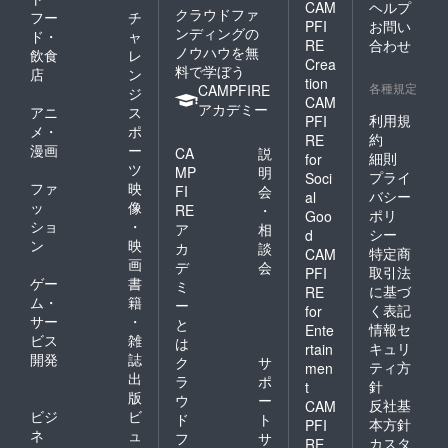
20,000
CAM
ヘルプ
クラウドファ
フー
チ
円」と
PFI
お問い
ンディングの
ド・
ャ
「【純
RE
合わせ
ノウハウを無
粋応援
飲食
レ
Crea
コー
料で学ぼう
店
ン
tion
ス】
各種規定
CAMPFIRE
ジ
33,333
CAM
アカデミー
アニ
ス
円 」と
利用規
PFI
メ・
ポ
「【世
約
RE
界平和
漫画
ー
CA
説
細則
for
コー
ツ
MP
明
プライ
Soci
ス】
ファ
映
FI
会
バシー
100,000
al
ッ
像
RE
・
円」
ポリ
Goo
ショ
・
ア
相
シー
d
ン
映
カ
談
特定商
CAM
画
デ
会
取引法
PFI
ゲー
書
ミ
に基づ
RE
ム・
籍
ー
く表記
for
サー
・
と
情報セ
Ente
ビス
雑
は
キュリ
rtain
開発
誌
ク
サ
ティ方
men
出
ラ
ポ
針
t
版
ウ
ー
反社基
CAM
ビジ
ビ
ド
ト
本方針
PFI
ネ
ュ
フ
サ
カスタ
RE