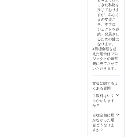
けま
世界平
供する
「【純
てきた私財を
す。 お
和に繋
権利
粋応援
投じておりま
すすめ
がる」
（オン
コー
すが、みなさ
ポイン
という
ライン
ス】
まの支援こ
ト: 見返
Mitsugo
フォー
33,333
そ、本プロ
りを期
プロ
ム等を
円 」と
ジェクトを継
待せ
ジェク
想定）
「【世
続・発展させ
ず、プ
トの核
おすす
界平和
るための鍵に
ロジェ
心的な
めポイ
コー
なります。
クトの
ビジョ
ント: こ
ス】
※目標金額を超
成功を
ンに深
のコー
100,000
えた場合はプロ
心から
く共鳴
スは、
円」と
ジェクトの運営
願い、
し、そ
「断片
「【悟
費に充てさせて
その実
の実現
化され
りコー
いただきます。
現を後
を力強
た自己
ス】
押しし
く支援
同一性
1,000,0
たいと
したい
を見抜
00円」
支援に関するよ
いう純
と願う
き、そ
くある質問
粋な想
方のた
れから
いをお
めのも
自由に
手数料はいく
持ちの
ので
なる」
らかかります
方向け
す。ご
という
か？
です。
支援
『悟
有効期
は、プ
り』へ
目標金額に届
限：
ロジェ
の探
かなかった場
2025年
クトの
求、そ
合どうなりま
7月から
安定し
のプロ
すか？
2027年
た基盤
セス自