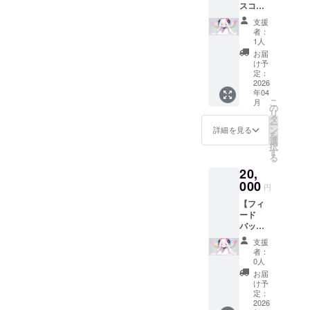
スコー
ウド
ス】
ファン
支援
10,000
ディン
者：
円 内容:
グ終了
1人
創設者
後、定
お届
からの
期的に
け予
心を込
配信）
定：
めた感
2026
おすす
年04
謝メッ
めポイ
こ
月
セージ
ント: プ
の
リ
（メー
ロジェ
タ
ー
ルにて
クトの
ン
詳細を見る
を
送付）
理念に
選
択
プロ
共感
す
る
ジェク
し、ま
20,
ト活動
ずは活
報告
000
動を見
円
メール
守り、
【フィ
（クラ
応援し
ード
ウド
たいと
バック
ファン
いう方
参加
ディン
向けの
支援
コー
グ終了
最もシ
者：
ス】
後、定
ンプル
0人
20,000
期的に
なコー
お届
円 内容:
配信）
スで
け予
創設者
将来的
定：
す。活
からの
2026
に作成
動の様