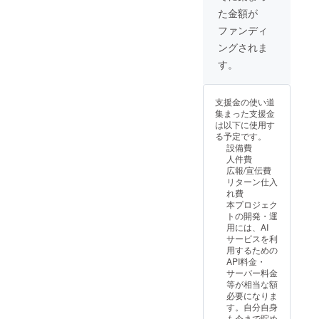
ジェク
ス対象
のある
ずしも
た金額が
トの理
のも
成果物
成果物
念と挑
の）に
（例: 研
に反映
ファンディ
戦に強
対する
究レ
される
ングされま
く共感
フィー
ポー
ことを
し、よ
ドバッ
ト、コ
保証す
す。
り大き
クを提
ンセプ
るもの
な規模
供する
ト資
ではあ
で純粋
権利
料、開
りませ
支援金の使い道
に支援
（オン
発ツー
ん） 有
集まった支援金
したい
ライン
ルのα
効期
は以下に使用す
と考え
フォー
版・β版
限：
る予定です。
てくだ
ム等を
など）
2025年
設備費
さる方
想定）
への優
7月から
人件費
のため
おすす
先的な
2027年
広報/宣伝費
のもの
めポイ
アクセ
7月末ま
リターン仕入
です。
ント: こ
ス権 将
で この
れ費
特別な
のコー
来的な
リター
本プロジェク
見返り
スは、
成果物
ンは該
トの開発・運
はあり
「個人
（優先
当リ
用には、AI
ません
の内な
アクセ
ターン
サービスを利
が、プ
る断片
ス対象
と同じ
用するための
ロジェ
化の克
のも
内容に
API料金・
クトの
服が、
の）に
なりま
サーバー料金
基盤を
集合的
対する
す。
等が相当な額
力強く
な調
フィー
【該当
必要になりま
支えて
和、す
ドバッ
リター
す。自分自身
いただ
なわち
クを提
ン】
も今まで貯め