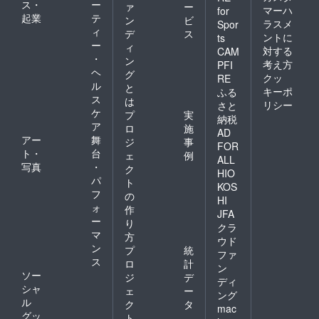
ス・
ー
ァ
ー
マーハ
for
起業
テ
ン
ビ
ラスメ
Spor
ィ
デ
ス
ントに
ts
ー
ィ
対する
CAM
・
ン
考え方
PFI
ヘ
グ
クッ
RE
ル
と
キーポ
ふる
ス
は
リシー
さと
ケ
プ
実
納税
ア
ロ
施
AD
アー
舞
ジ
事
FOR
ト・
台
ェ
例
ALL
写真
・
ク
HIO
パ
ト
KOS
フ
の
HI
ォ
作
JFA
ー
り
クラ
マ
方
ウド
ン
プ
統
ファ
ス
ロ
計
ン
ソー
ジ
デ
ディ
シャ
ェ
ー
ング
ル
ク
タ
mac
グッ
ト