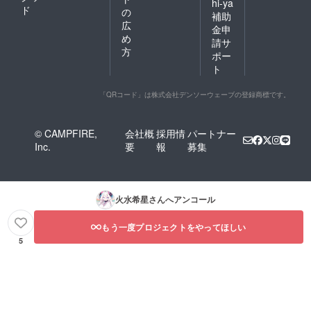
hi-ya
ド
の
補助
広
金申
め
請サ
方
ポー
ト
「QRコード」は株式会社デンソーウェーブの登録商標です。
© CAMPFIRE,
会社概
採用情
パートナー
Inc.
要
報
募集
火水希星
さんへアンコール
もう一度プロジェクトをやってほしい
5