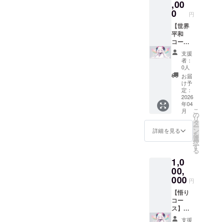
報告
,00
ポー
見や成
メール
ト、コ
0
果物
円
（クラ
ンセプ
に、一
ウド
【世界
ト資
般公開
ファン
平和
料、開
前にい
ディン
コー
発ツー
ち早く
グ終了
ス】
ルのα
触れた
支援
後、定
100,000
版・β版
い方向
者：
期的に
円 内容:
など）
けで
0人
配信）
創設者
への優
す。（※
お届
将来的
からの
先的な
成果物
け予
に作成
心を込
アクセ
定：
の完成
される
めた感
2026
ス権 将
や公開
年04
可能性
謝メッ
来的な
時期は
こ
月
のある
セージ
成果物
の
現時点
リ
成果物
（メー
（優先
タ
では未
ー
（例: 研
ルにて
アクセ
ン
定で
詳細を見る
を
究レ
送付）
ス対象
選
す） 有
択
ポー
プロ
のも
す
効期
る
ト、コ
ジェク
の）に
限：
1,0
ンセプ
ト活動
対する
2025年
ト資
報告
00,
フィー
7月から
料、開
メール
ドバッ
000
2027年
円
発ツー
（クラ
クを提
7月末ま
ルのα
ウド
【悟り
供する
で
版・β版
ファン
コー
権利
など）
ディン
ス】
（オン
への優
グ終了
1,000,0
ライン
支援