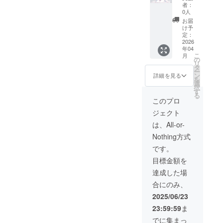
先的な
後、定
00円 内
フォー
者：
アクセ
期的に
容: 創設
ム等を
0人
ス権 将
配信）
者から
想定）
お届
来的な
将来的
の心を
おすす
け予
成果物
に作成
込めた
めポイ
定：
（優先
される
感謝
2026
ント: プ
年04
アクセ
可能性
メッ
ロジェ
こ
月
ス対象
のある
セージ
クトの
の
リ
のも
成果物
（メー
成果に
タ
ー
の）に
（例: 研
ルにて
対して
ン
詳細を見る
を
対する
究レ
送付）
ご自身
選
択
フィー
ポー
プロ
の意見
す
る
ドバッ
ト、コ
ジェク
や感想
このプロ
クを提
ンセプ
ト活動
を伝
ジェクト
供する
ト資
報告
え、探
権利
料、開
メール
求プロ
は、All-or-
（オン
発ツー
（クラ
セスに
Nothing方式
ライン
ルのα
ウド
間接的
フォー
版・β版
ファン
に貢献
です。
ム等を
など）
ディン
したい
目標金額を
想定）
への優
グ終了
と考え
この
先的な
後、定
てくだ
達成した場
コース
アクセ
期的に
さる方
合にのみ、
は、追
ス権 将
配信）
向けで
加の特
来的な
将来的
す。（※
2025/06/23
典を求
成果物
に作成
フィー
23:59:59
ま
めず、
（優先
される
ドバッ
プロ
アクセ
可能性
クが必
でに集まっ