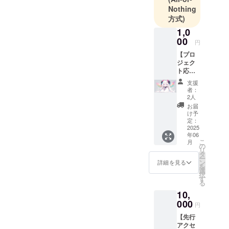
Nothing
方式)
1,0
00
円
【プロ
ジェク
ト応援
コー
支援
ス】
者：
1,000円
2人
内容: 創
お届
設者か
け予
らの心
定：
を込め
2025
年06
た感謝
こ
月
メッ
の
リ
セージ
タ
ー
（メー
ン
詳細を見る
を
ルにて
選
択
送付）
す
る
プロ
10,
ジェク
ト活動
000
円
報告
【先行
メール
アクセ
（クラ