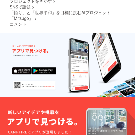
プロジェクトをさがす
>
りコー
じ内容
となり
ス】
になり
ます。
SNSで話題
>
1,000,0
ます。
このご
「悟り」と「世界平和」を目標に挑むAIプロジェクト
00円」
【該当
支援
「Mitsugo」
>
リター
は、プ
コメント
ン】
ロジェ
「【フ
クトが
ィード
長期的
バック
に、妥
参加
協なく
コー
本質的
ス】
な探求
20,000
を続け
円」と
るため
「【純
の揺る
粋応援
ぎない
コー
礎とな
ス】
りま
33,333
す。追
円 」と
加の特
「【悟
典はあ
りコー
りませ
ス】
んが、
1,000,0
この深
00円」
遠な旅
への最
大の貢
献に心