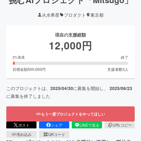
火水希星
プロダクト
東京都
現在の支援総額
12,000
円
終了
2
%達成
目標金額
500,000
円
支援者数
3
人
このプロジェクトは、
2025/04/30
に募集を開始し、
2025/06/23
に募集を終了しました
もう一度プロジェクトをやってほしい
ポスト
シェア
LINEで送る
URLコピー
埋め込み
QRコード