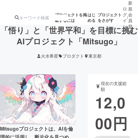
新
ロ
規
グ
会
プロジェクトを掲
はじ
プロジェクト
/
載するには
める
をさがす
イ
員
ン
登
「悟り」と「世界平和」を目標に挑む
録
AIプロジェクト「Mitsugo」
人気のプロ
注目のリ
注目の新着プロ
募集終了が近いプ
もうすぐ公開
火水希星
プロダクト
東京都
ジェクト
ターン
ジェクト
ロジェクト
されます
アート・写真
音楽
現在の支援総
額
12,0
テクノロジー・ガジェット
ゲーム・サ
00
円
映像・映画
書籍・雑誌
Mitsugoプロジェクトは、AIを倫
ビジネス・起業
チャレンジ
理的に活用し、断片化を見つめ、