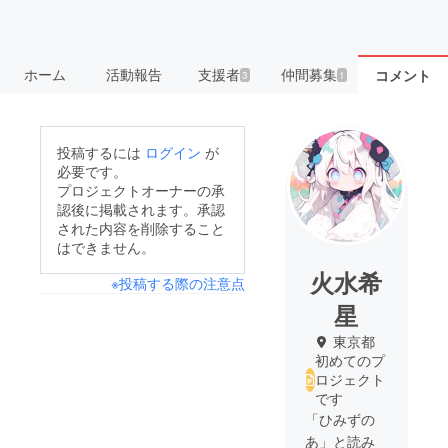
ホーム
活動報告
支援者
仲間募集
コメント
3
1
投稿するには
ログイン
が
必要です。
プロジェクトオーナーの承
認後に掲載されます。承認
された内容を削除すること
はできません。
火水希
※投稿する際の注意点
星
東京都
初めてのプ
ロジェクト
です
「ひみずの
あ」と読み