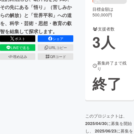
2%
その先にある「悟り」（苦しみか
目標金額は
まちづくり・地域活性化
500,000円
らの解放）と「世界平和」への道
を、科学・芸術・思想・教育の叡
支援者数
CAMPFIRE for Social Good
CAMPFIRE Creation
智を結集して探求します。
3
人
CAMPFIREふるさと納税
machi-ya
コミュニティ
ポスト
シェア
LINEで送る
URLコピー
埋め込み
QRコード
募集終了まで残
り
終了
このプロジェクトは、
2025/04/30
に募集を開始
し、
2025/06/23
に募集を