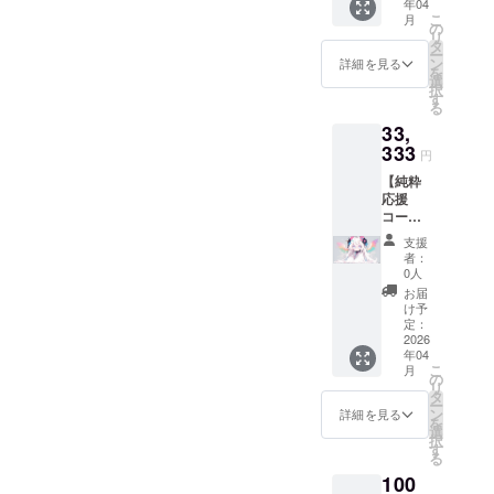
年04
心を込
される
子をお
こ
月
めた感
可能性
の
届けし
リ
謝メッ
のある
タ
ます。
ー
セージ
成果物
ン
有効期
詳細を見る
を
（メー
（例: 研
選
限：
択
ルにて
究レ
す
2025年
る
送付）
ポー
7月から
33,
プロ
ト、コ
2027年
ジェク
333
ンセプ
7月末ま
円
ト活動
ト資
で
【純粋
報告
料、開
応援
メール
発ツー
コー
（クラ
ルのα
ス】
ウド
版・β版
支援
33,333
ファン
など）
者：
円 内容:
ディン
への優
0人
創設者
グ終了
先的な
お届
からの
後、定
アクセ
け予
心を込
期的に
定：
ス権 お
めた感
2026
配信）
すすめ
年04
謝メッ
将来的
ポイン
こ
月
セージ
に作成
の
ト: プロ
リ
（メー
される
タ
ジェク
ー
ルにて
可能性
ン
トの探
詳細を見る
を
送付）
のある
選
求から
択
プロ
成果物
す
生まれ
る
ジェク
（例: 研
る具体
100
ト活動
究レ
的な知