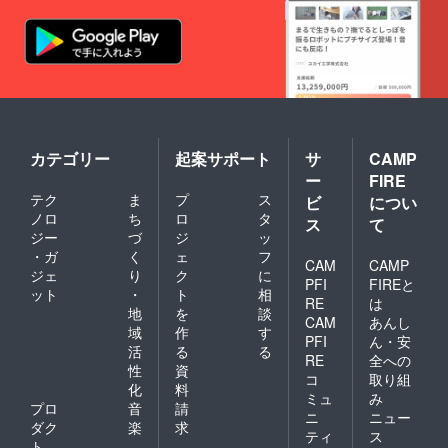
からの
敬意を
表しま
す。 有
効期
限：
2025年
7月から
2027年
7月末ま
カテゴリー
起案サポート
サ
CAMP
で この
ー
FIRE
リター
ンは該
テク
ま
プ
ス
ビ
につい
当リ
ノロ
ち
ロ
タ
ス
て
ターン
ジー
づ
ジ
ッ
と同じ
・ガ
く
ェ
フ
内容に
CAM
CAMP
ジェ
り
ク
に
なりま
PFI
FIREと
す。
ット
・
ト
相
RE
は
【該当
地
を
談
CAM
あんし
リター
域
作
す
ン】
PFI
ん・安
活
る
る
「【フ
RE
全への
性
資
ィード
コ
取り組
バック
化
料
ミュ
み
参加
プロ
音
請
ニ
ニュー
コー
ダク
楽
求
ティ
ス
ス】
ト