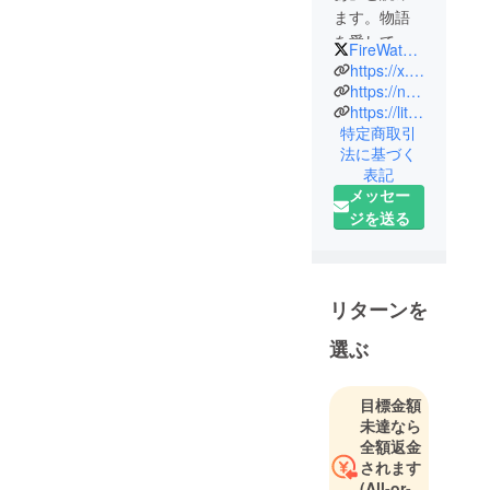
ます。物語
を愛してい
FireWaterNoah
ます。
https://x.com/FireWaterNoah
Mitsugoプロ
https://note.com/firewaternoah
https://lit.link/HimizuNoa
ジェクト会
特定商取引
長。AIで悟り
法に基づく
と世界平和
表記
を目指しな
メッセー
がら芸術、
ジを送る
科学技術、
ビジネス、
思想と教育
などを扱う
リターンを
壮大なプロ
選ぶ
ジェクトで
す。資金
面、技術面
目標金額
未達なら
等で支援し
全額返金
てくれる方
されます
募集中。
(All-or-