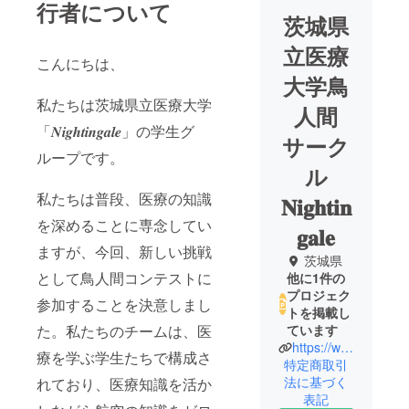
行者について
茨城県
立医療
こんにちは、
大学鳥
私たちは茨城県立医療大学
人間
「𝑵𝒊𝒈𝒉𝒕𝒊𝒏𝒈𝒂𝒍𝒆」の学生グ
サーク
ループです。
ル
私たちは普段、医療の知識
𝐍𝐢𝐠𝐡𝐭𝐢𝐧
を深めることに専念してい
𝐠𝐚𝐥𝐞
ますが、今回、新しい挑戦
茨城県
として鳥人間コンテストに
他に1件の
プロジェク
参加することを決意しまし
トを掲載し
た。私たちのチームは、医
ています
https://www.instagram.com/ipuhs.toriningen?igsh=djF5aHl4N2ZwbnNw&utm_source=qr
療を学ぶ学生たちで構成さ
特定商取引
法に基づく
れており、医療知識を活か
表記