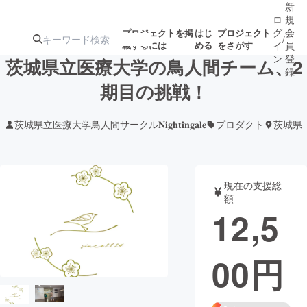
新
ロ
規
グ
会
プロジェクトを掲
はじ
プロジェクト
/
載するには
める
をさがす
イ
員
ン
登
茨城県立医療大学の鳥人間チーム、2
録
期目の挑戦！
人気のプロ
注目のリ
注目の新着プロ
募集終了が近いプ
もうすぐ公開
茨城県立医療大学鳥人間サークル𝐍𝐢𝐠𝐡𝐭𝐢𝐧𝐠𝐚𝐥𝐞
プロダクト
茨城県
ジェクト
ターン
ジェクト
ロジェクト
されます
アート・写真
音楽
現在の支援総
額
12,5
テクノロジー・ガジェット
ゲーム・サ
00
円
映像・映画
書籍・雑誌
ビジネス・起業
チャレンジ