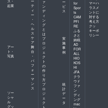
ス・
ー
ァ
ー
マーハ
for
起業
テ
ン
ビ
ラスメ
Spor
ィ
デ
ス
ントに
ts
ー
ィ
対する
CAM
・
ン
考え方
PFI
ヘ
グ
クッ
RE
ル
と
キーポ
ふる
ス
は
リシー
さと
ケ
プ
実
納税
ア
ロ
施
AD
アー
舞
ジ
事
FOR
ト・
台
ェ
例
ALL
写真
・
ク
HIO
パ
ト
KOS
フ
の
HI
ォ
作
JFA
ー
り
クラ
マ
方
ウド
ン
プ
統
ファ
ス
ロ
計
ン
ソー
ジ
デ
ディ
シャ
ェ
ー
ング
ル
ク
タ
mac
グッ
ト