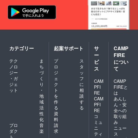
カテゴリー
起案サポート
サ
CAMP
ー
FIRE
テク
ま
プ
ス
ビ
につい
ノロ
ち
ロ
タ
ス
て
ジー
づ
ジ
ッ
・ガ
く
ェ
フ
CAM
CAMP
ジェ
り
ク
に
PFI
FIREと
ット
・
ト
相
RE
は
地
を
談
CAM
あんし
域
作
す
PFI
ん・安
活
る
る
RE
全への
性
資
コ
取り組
化
料
ミュ
み
プロ
音
請
ニ
ニュー
ダク
楽
求
ティ
ス
ト