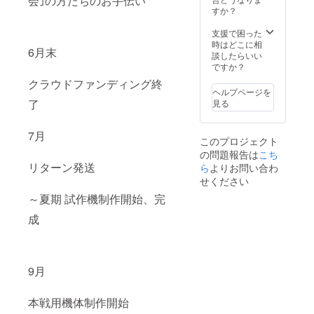
会｣の方たちのお手伝い
すか？
支援で困った
時はどこに相
6月末
談したらいい
ですか？
クラウドファンディング終
ヘルプページを
了
見る
7月
このプロジェクト
の問題報告は
こち
リターン発送
ら
よりお問い合わ
せください
～夏期 試作機制作開始、完
成
9月
本戦用機体制作開始