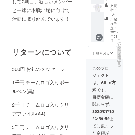
して2期目、新しいメンバー
ツ(メッ
しま
支援
シュ生
す。 記
と一緒に本戦出場に向けて
者：
地、白)
載して
1人
本戦出
活動に取り組んでいます！
いただ
お届
場機体
いた住
け予
にお名
所はリ
定：
前(仮名
2025
ターン
年09
やあだ
品の発
こ
月
名でも
送のみ
の
リ
可)を記
に使用
タ
リターンについて
ー
入 注意
させて
ン
詳細を見る
を
事項：
いただ
選
択
支援
きま
す
る
時、必
す。
このプロ
500円 お礼のメッセージ
ず備考
ジェクト
欄に掲
載を希
1千円 チームロゴ入りボー
は、
All-In方
望され
式
です。
るお名
ルペン(黒)
前をご
目標金額に
記入く
関わらず、
2千円 チームロゴ入りクリ
ださい
テスト
2025/07/15
アファイル(A4)
フライ
23:59:59
ま
トへご
招待
でに集まっ
3千円 チームロゴ入りクリ
(2025年
た金額が
度内を