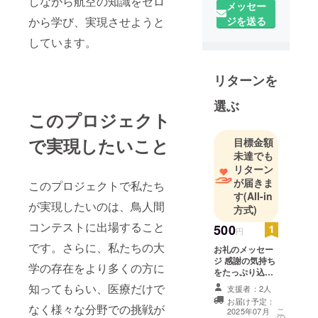
しながら航空の知識をゼロ
メッセー
ジを送る
から学び、実現させようと
しています。
リターンを
選ぶ
このプロジェクト
で実現したいこと
目標金額
未達でも
リターン
が届きま
このプロジェクトで私たち
す
(All-in
が実現したいのは、鳥人間
方式)
コンテストに出場すること
500
円
です。さらに、私たちの大
お礼のメッセー
ジ 感謝の気持ち
学の存在をより多くの方に
をたっぷり込め
たメッセージを
知ってもらい、医療だけで
支援者：2人
お返しします。
お届け予定：
なく様々な分野での挑戦が
こ
2025年07月
の