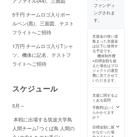
アファイル(A4)、三面図
予定、
ファンディ
茨城県
ングされま
南) ス
5千円 チームロゴ入りボー
テッ
す。
ルペン(黒)、三面図、テスト
カー1枚
発送す
フライトへご招待
るにあ
支援金の使い道
たり、
集まった支援金
支援者
1万円 チームロゴ入りTシャ
は以下に使用す
様のご
る予定です。
住所の
ツ、機体に記名、テストフ
機体制作費
記載を
※目標金額を超
お願い
ライトへご招待
えた場合はプロ
しま
ジェクトの運営
す。 記
費に充てさせて
載して
いただきます。
いただ
スケジュール
いたご
住所は
支援に関するよ
リター
くある質問
ン品の
5月～
発送の
手数料はいく
みに使
らかかります
用させ
か？
本戦に出場する筑波大学鳥
ていた
だきま
目標金額に届
人間チーム｢つくば鳥 人間の
す。
かなかった場
合どうなりま