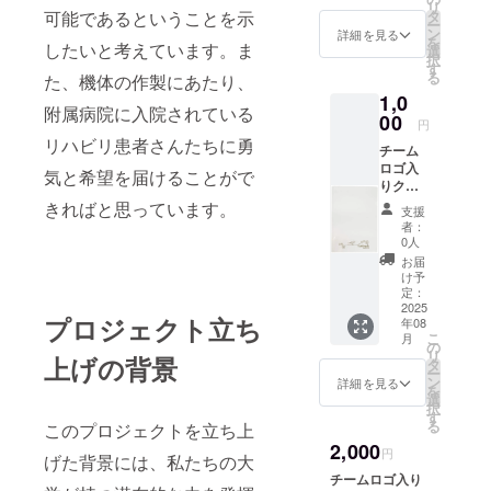
リ
タ
可能であるということを示
ー
ン
詳細を見る
を
したいと考えています。ま
選
択
す
る
た、機体の作製にあたり、
1,0
附属病院に入院されている
00
円
リハビリ患者さんたちに勇
チーム
ロゴ入
気と希望を届けることがで
りクリ
アファ
きればと思っています。
支援
イル
者：
(A4) 発
0人
送する
お届
にあた
け予
り、支
定：
援者様
2025
プロジェクト立ち
年08
のご住
こ
月
所の記
の
リ
上げの背景
載をお
タ
ー
願いし
ン
詳細を見る
を
ます。
選
択
記載し
す
る
このプロジェクトを立ち上
ていた
2,000
だいた
円
げた背景には、私たちの大
住所は
チームロゴ入り
リター