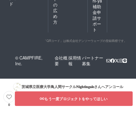
hi-ya
ド
の
補助
広
金申
め
請サ
方
ポー
ト
「QRコード」は株式会社デンソーウェーブの登録商標です。
© CAMPFIRE,
会社概
採用情
パートナー
Inc.
要
報
募集
茨城県立医療大学鳥人間サークル𝐍𝐢𝐠𝐡𝐭𝐢𝐧𝐠𝐚𝐥𝐞
さんへアンコール
もう一度プロジェクトをやってほしい
0