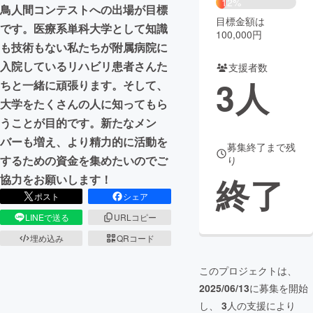
12%
鳥人間コンテストへの出場が目標
目標金額は
まちづくり・地域活性化
です。医療系単科大学として知識
100,000円
も技術もない私たちが附属病院に
入院しているリハビリ患者さんた
支援者数
CAMPFIRE for Social Good
CAMPFIRE Creation
3
人
ちと一緒に頑張ります。そして、
CAMPFIREふるさと納税
machi-ya
コミュニティ
大学をたくさんの人に知ってもら
うことが目的です。新たなメン
バーも増え、より精力的に活動を
募集終了まで残
するための資金を集めたいのでご
り
終了
協力をお願いします！
ポスト
シェア
LINEで送る
URLコピー
埋め込み
QRコード
このプロジェクトは、
2025/06/13
に募集を開始
し、
3
人の支援により