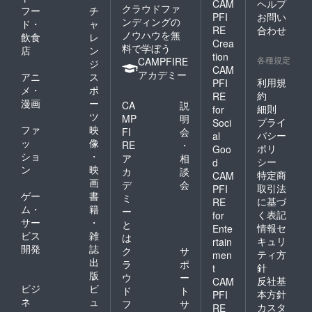
CAM
ヘルプ
クラウドファ
フー
チ
PFI
お問い
ンディングの
ド・
ャ
RE
合わせ
ノウハウを無
飲食
レ
Crea
料で学ぼう
店
ン
tion
各種規定
CAMPFIRE
ジ
CAM
アカデミー
アニ
ス
利用規
PFI
メ・
ポ
約
RE
漫画
ー
CA
説
細則
for
ツ
MP
明
プライ
Soci
ファ
映
FI
会
バシー
al
ッ
像
RE
・
ポリ
Goo
ショ
・
ア
相
シー
d
ン
映
カ
談
特定商
CAM
画
デ
会
取引法
PFI
ゲー
書
ミ
に基づ
RE
ム・
籍
ー
く表記
for
サー
・
と
情報セ
Ente
ビス
雑
は
キュリ
rtain
開発
誌
ク
サ
ティ方
men
出
ラ
ポ
針
t
版
ウ
ー
反社基
CAM
ビジ
ビ
ド
ト
本方針
PFI
ネ
ュ
フ
サ
カスタ
RE