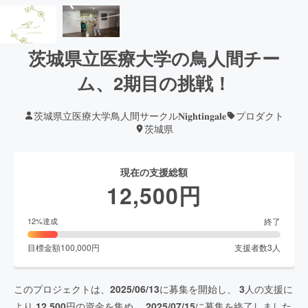
茨城県立医療大学の鳥人間チー
ム、2期目の挑戦！
茨城県立医療大学鳥人間サークル𝐍𝐢𝐠𝐡𝐭𝐢𝐧𝐠𝐚𝐥𝐞
プロダクト
茨城県
現在の支援総額
12,500
円
終了
12
%達成
目標金額
100,000
円
支援者数
3
人
このプロジェクトは、
2025/06/13
に募集を開始し、
3
人の支援に
より
12,500
円の資金を集め、
2025/07/15
に募集を終了しました