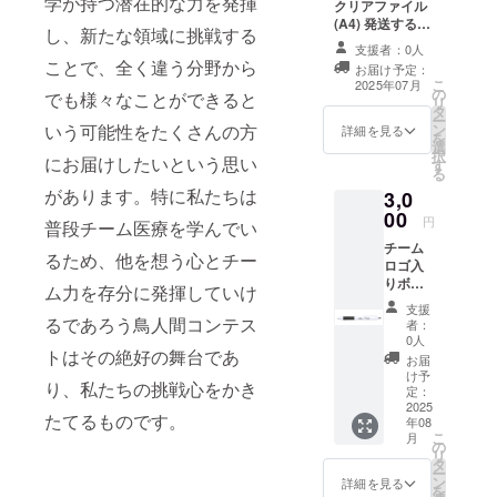
学が持つ潜在的な力を発揮
クリアファイル
ン品の
(A4) 発送するに
発送の
し、新たな領域に挑戦する
あたり、支援者
みに使
支援者：0人
様のご住所の記
用させ
ことで、全く違う分野から
お届け予定：
載をお願いしま
ていた
こ
2025年07月
の
す。 記載してい
でも様々なことができると
だきま
リ
タ
ただいた住所は
す。
ー
ン
いう可能性をたくさんの方
リターン品の発
詳細を見る
を
選
送のみに使用さ
択
にお届けしたいという思い
す
せていただきま
る
す。
があります。特に私たちは
3,0
00
円
普段チーム医療を学んでい
チーム
るため、他を想う心とチー
ロゴ入
りボー
ム力を存分に発揮していけ
ルペン
支援
(黒)
るであろう鳥人間コンテス
者：
(ジェッ
0人
トスト
トはその絶好の舞台であ
お届
リーム)
け予
り、私たちの挑戦心をかき
三面図
定：
発送す
2025
たてるものです。
年08
るにあ
こ
月
たり、
の
リ
支援者
タ
ー
様のご
ン
詳細を見る
を
住所の