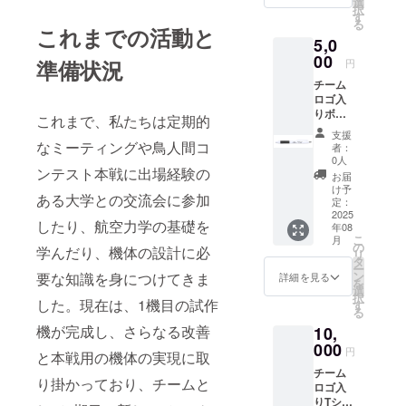
選
択
記載を
す
る
お願い
これまでの活動と
5,0
しま
す。 記
00
準備状況
円
載して
チーム
いただ
ロゴ入
いた住
りボー
所はリ
これまで、私たちは定期的
ルペン
ターン
支援
(黒) テ
品の発
なミーティングや鳥人間コ
者：
ストフ
送のみ
0人
ライト
ンテスト本戦に出場経験の
に使用
お届
へご招
させて
け予
ある大学との交流会に参加
待(2025
いただ
定：
年度内
2025
きま
したり、航空力学の基礎を
年08
を予
す。
こ
月
定、茨
の
学んだり、機体の設計に必
リ
城県南)
タ
ー
ステッ
ン
要な知識を身につけてきま
詳細を見る
を
カー1枚
選
択
発送す
した。現在は、1機目の試作
す
る
るにあ
機が完成し、さらなる改善
10,
たり、
支援者
000
円
と本戦用の機体の実現に取
様のご
チーム
住所の
り掛かっており、チームと
ロゴ入
記載を
りTシャ
お願い